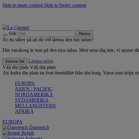
Skip to main content
Skip to footer content
Upptäck säsongens nyheter |
Shoppa nu
Anmäl dig till vårt nyhetsbrev och spara 10 % på ditt första köp.*
Fri frakt vid köp över 499 kr.
Sök
Rensa
Är du säker på att du vill lämna den här sidan?
Din varukorg är tom på den nya sidan. Men oroa dig inte, vi sparar din
Lämna sidan
Stanna här
Välj din plats
Välj din plats
Att ändra din plats tar bort innehållet från din korg. Varor som köps on
EUROPA
ASIEN / PACIFIC
NORDAMERIKA
SYDAMERIKA
MELLANÖSTERN
AFRIKA
EUROPA
Österreich
België
Schweiz