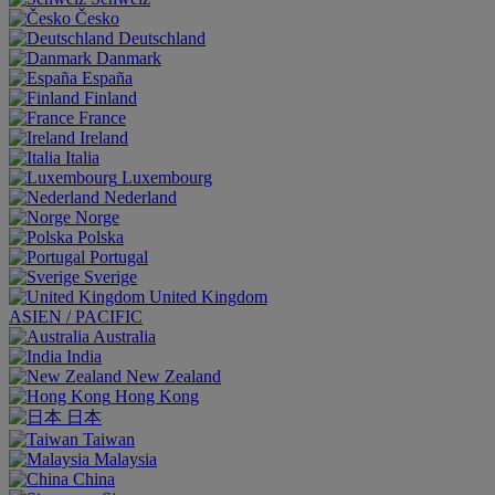
Česko
Deutschland
Danmark
España
Finland
France
Ireland
Italia
Luxembourg
Nederland
Norge
Polska
Portugal
Sverige
United Kingdom
ASIEN / PACIFIC
Australia
India
New Zealand
Hong Kong
日本
Taiwan
Malaysia
China