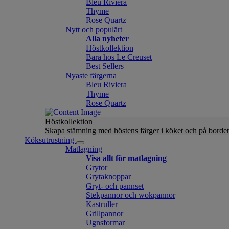
Bleu Riviera
Thyme
Rose Quartz
Nytt och populärt
Alla nyheter
Höstkollektion
Bara hos Le Creuset
Best Sellers
Nyaste färgerna
Bleu Riviera
Thyme
Rose Quartz
Höstkollektion
Skapa stämning med höstens färger i köket och på bordet
Köksutrustning
Matlagning
Visa allt för matlagning
Grytor
Grytaknoppar
Gryt- och pannset
Stekpannor och wokpannor
Kastruller
Grillpannor
Ugnsformar