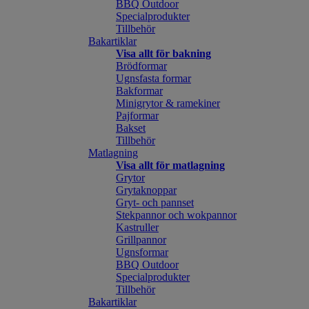
BBQ Outdoor
Specialprodukter
Tillbehör
Bakartiklar
Visa allt för bakning
Brödformar
Ugnsfasta formar
Bakformar
Minigrytor & ramekiner
Pajformar
Bakset
Tillbehör
Matlagning
Visa allt för matlagning
Grytor
Grytaknoppar
Gryt- och pannset
Stekpannor och wokpannor
Kastruller
Grillpannor
Ugnsformar
BBQ Outdoor
Specialprodukter
Tillbehör
Bakartiklar