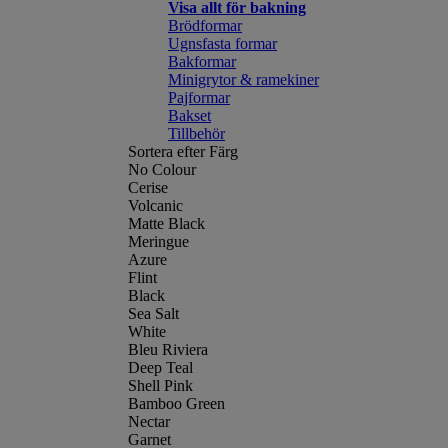
Visa allt för bakning
Brödformar
Ugnsfasta formar
Bakformar
Minigrytor & ramekiner
Pajformar
Bakset
Tillbehör
Sortera efter Färg
No Colour
Cerise
Volcanic
Matte Black
Meringue
Azure
Flint
Black
Sea Salt
White
Bleu Riviera
Deep Teal
Shell Pink
Bamboo Green
Nectar
Garnet