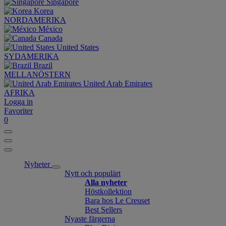
Singapore
Korea
NORDAMERIKA
México
Canada
United States
SYDAMERIKA
Brazil
MELLANÖSTERN
United Arab Emirates
AFRIKA
Logga in
Favoriter
0
Nyheter
Nytt och populärt
Alla nyheter
Höstkollektion
Bara hos Le Creuset
Best Sellers
Nyaste färgerna