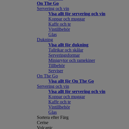
On The Go
Servering och vin
Visa allt för servering och vin
Koppar och muggar
Kaffe och te
Vintillbehör
Glas
Dukning
Visa allt för dukning
Tallrikar och skålar
Serveringsformar
Minigrytor och ramekiner
Tillbehör
Serviser
On The Go
Visa allt för On The Go
Servering och vin
Visa allt för servering och vin
Koppar och muggar
Kaffe och te
Vintillbehör
Glas
Sortera efter Färg
Cerise
Volcanic