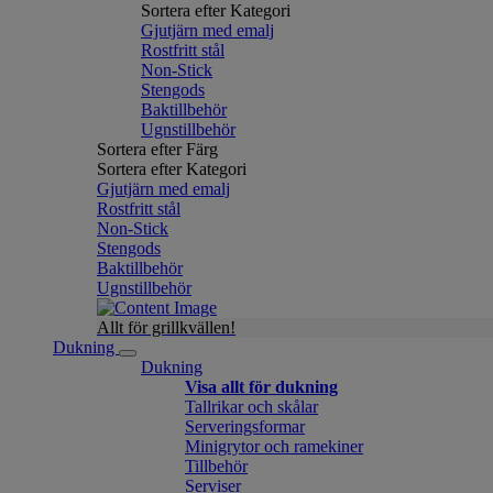
Sortera efter Kategori
Gjutjärn med emalj
Rostfritt stål
Non-Stick
Stengods
Baktillbehör
Ugnstillbehör
Sortera efter Färg
Sortera efter Kategori
Gjutjärn med emalj
Rostfritt stål
Non-Stick
Stengods
Baktillbehör
Ugnstillbehör
Allt för grillkvällen!
Dukning
Dukning
Visa allt för dukning
Tallrikar och skålar
Serveringsformar
Minigrytor och ramekiner
Tillbehör
Serviser