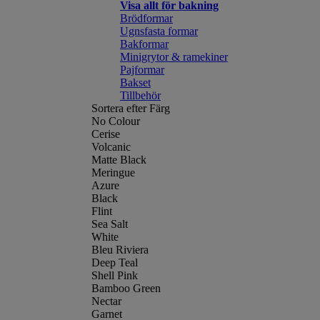
Visa allt för bakning
Brödformar
Ugnsfasta formar
Bakformar
Minigrytor & ramekiner
Pajformar
Bakset
Tillbehör
Sortera efter Färg
No Colour
Cerise
Volcanic
Matte Black
Meringue
Azure
Black
Flint
Sea Salt
White
Bleu Riviera
Deep Teal
Shell Pink
Bamboo Green
Nectar
Garnet