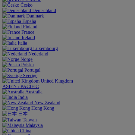
Česko
Deutschland
Danmark
España
Finland
France
Ireland
Italia
Luxembourg
Nederland
Norge
Polska
Portugal
Sverige
United Kingdom
ASIEN / PACIFIC
Australia
India
New Zealand
Hong Kong
日本
Taiwan
Malaysia
China