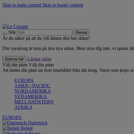
Skip to main content
Skip to footer content
Upptäck säsongens nyheter |
Shoppa nu
Anmäl dig till vårt nyhetsbrev och spara 10 % på ditt första köp.*
Fri frakt vid köp över 499 kr.
Sök
Rensa
Är du säker på att du vill lämna den här sidan?
Din varukorg är tom på den nya sidan. Men oroa dig inte, vi sparar din
Lämna sidan
Stanna här
Välj din plats
Välj din plats
Att ändra din plats tar bort innehållet från din korg. Varor som köps on
EUROPA
ASIEN / PACIFIC
NORDAMERIKA
SYDAMERIKA
MELLANÖSTERN
AFRIKA
EUROPA
Österreich
België
Schweiz