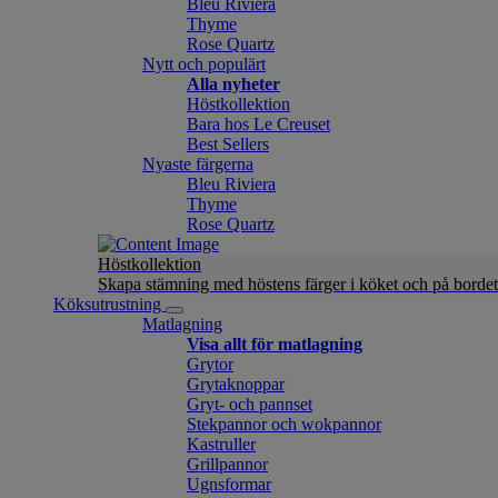
Bleu Riviera
Thyme
Rose Quartz
Nytt och populärt
Alla nyheter
Höstkollektion
Bara hos Le Creuset
Best Sellers
Nyaste färgerna
Bleu Riviera
Thyme
Rose Quartz
Höstkollektion
Skapa stämning med höstens färger i köket och på bordet
Köksutrustning
Matlagning
Visa allt för matlagning
Grytor
Grytaknoppar
Gryt- och pannset
Stekpannor och wokpannor
Kastruller
Grillpannor
Ugnsformar