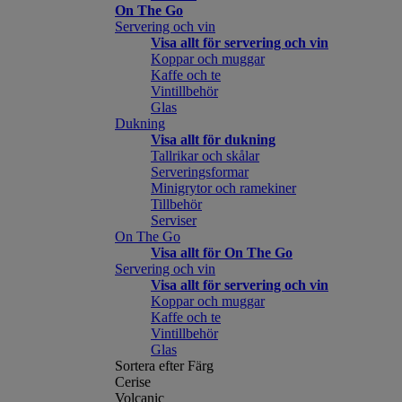
On The Go
Servering och vin
Visa allt för servering och vin
Koppar och muggar
Kaffe och te
Vintillbehör
Glas
Dukning
Visa allt för dukning
Tallrikar och skålar
Serveringsformar
Minigrytor och ramekiner
Tillbehör
Serviser
On The Go
Visa allt för On The Go
Servering och vin
Visa allt för servering och vin
Koppar och muggar
Kaffe och te
Vintillbehör
Glas
Sortera efter Färg
Cerise
Volcanic