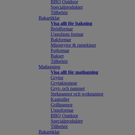
BBQ Outdoor
Specialprodukter
Tillbehör
Bakartiklar
Visa allt för bakning
Brödformar
Ugnsfasta formar
Bakformar
Minigrytor & ramekiner
Pajformar
Bakset
Tillbehör
Matlagning
Visa allt för matlagning
Grytor
Grytaknoppar
Gryt- och pannset
Stekpannor och wokpannor
Kastruller
Grillpannor
Ugnsformar
BBQ Outdoor
Specialprodukter
Tillbehör
Bakartiklar