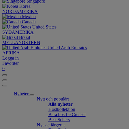
Singapore
Korea
NORDAMERIKA
México
Canada
United States
SYDAMERIKA
Brazil
MELLANÖSTERN
United Arab Emirates
AFRIKA
Logga in
Favoriter
0
Nyheter
Nytt och populärt
Alla nyheter
Höstkollektion
Bara hos Le Creuset
Best Sellers
Nyaste färgerna