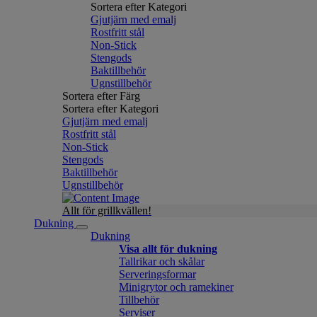
Sortera efter Kategori
Gjutjärn med emalj
Rostfritt stål
Non-Stick
Stengods
Baktillbehör
Ugnstillbehör
Sortera efter Färg
Sortera efter Kategori
Gjutjärn med emalj
Rostfritt stål
Non-Stick
Stengods
Baktillbehör
Ugnstillbehör
Allt för grillkvällen!
Dukning
Dukning
Visa allt för dukning
Tallrikar och skålar
Serveringsformar
Minigrytor och ramekiner
Tillbehör
Serviser