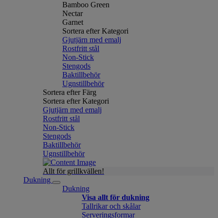
Bamboo Green
Nectar
Garnet
Sortera efter Kategori
Gjutjärn med emalj
Rostfritt stål
Non-Stick
Stengods
Baktillbehör
Ugnstillbehör
Sortera efter Färg
Sortera efter Kategori
Gjutjärn med emalj
Rostfritt stål
Non-Stick
Stengods
Baktillbehör
Ugnstillbehör
Allt för grillkvällen!
Dukning
Dukning
Visa allt för dukning
Tallrikar och skålar
Serveringsformar