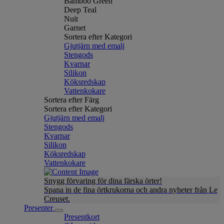
Bamboo Green
Deep Teal
Nuit
Garnet
Sortera efter Kategori
Gjutjärn med emalj
Stengods
Kvarnar
Silikon
Köksredskap
Vattenkokare
Sortera efter Färg
Sortera efter Kategori
Gjutjärn med emalj
Stengods
Kvarnar
Silikon
Köksredskap
Vattenkokare
Snygg förvaring för dina färska örter!
Spana in de fina örtkrukorna och andra nyheter från Le
Creuset.
Presenter
Presentkort