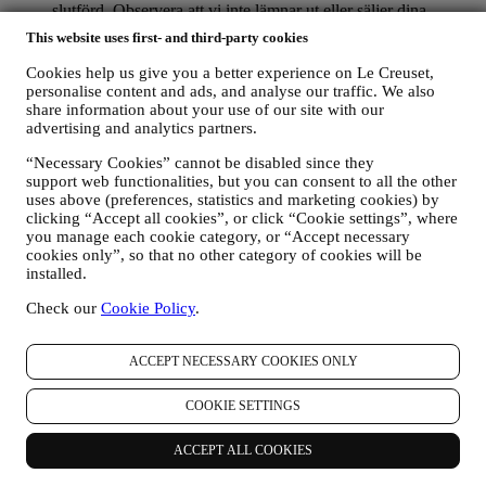
slutförd.
Observera att vi inte lämnar ut eller säljer dina
kontaktuppgifter eller några andra personuppgifter till andra
This website uses first- and third-party cookies
företag för deras marknadsföringsändamål
.
RE-TARGETING / ANPASSADE ERBJUDANDEN OCH
Cookies help us give you a better experience on Le Creuset,
EN FÖRBÄTTRAD KUNDUPPLEVELSE
personalise content and ads, and analyse our traffic. We also
Vi skulle vilja använda dina uppgifter för att kunna anpassa
share information about your use of our site with our
våra tjänster och erbjudanden efter dina behov och intressen
advertising and analytics partners.
och på så sätt ge dig en mer personlig kundupplevelse hos Le
“Necessary Cookies” cannot be disabled since they
Creuset. Vi kommer att göra detta genom att analysera dina
support web functionalities, but you can consent to all the other
vanor eller intressen. Detta kan handla om de mest visade
uses above (preferences, statistics and marketing cookies) by
produkterna, din interaktion med oss på sociala medier, vilka
clicking “Accept all cookies”, or click “Cookie settings”, where
sidor på vår webbplats du besöker eller vilket innehåll i våra
you manage each cookie category, or “Accept necessary
erbjudanden du läser. Vi gör detta främst genom att använda
cookies only”, so that no other category of cookies will be
cookies och liknande teknik. Vi kommer att använda den här
installed.
informationen för att hantera vår annonsering på andra
webbplatser, ge åtkomst till specifikt innehåll, anpassa
Check our
Cookie Policy
.
innehållet eller de erbjudanden som du ser på webbplatsen
eller, om du har samtyckt till att få vårt nyhetsbrev, för att
skicka relevant kommunikation/meddelanden som vi tror att
ACCEPT NECESSARY COOKIES ONLY
du kanske gillar. Det kommer inte att ha några andra effekter.
Användningen av cookies sker bara med ditt samtycke. Om
COOKIE SETTINGS
du inte vill att den här informationen ska användas till att
skicka dig intressebaserade annonser, innehåll eller
ACCEPT ALL COOKIES
kommunikation kan du begränsa användningen av
informationen om ditt onlinebeteende genom att hantera dina