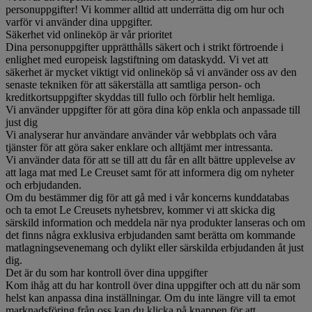
personuppgifter! Vi kommer alltid att underrätta dig om hur och
varför vi använder dina uppgifter.
Säkerhet vid onlineköp är vår prioritet
Dina personuppgifter upprätthålls säkert och i strikt förtroende i
enlighet med europeisk lagstiftning om dataskydd. Vi vet att
säkerhet är mycket viktigt vid onlineköp så vi använder oss av den
senaste tekniken för att säkerställa att samtliga person- och
kreditkortsuppgifter skyddas till fullo och förblir helt hemliga.
Vi använder uppgifter för att göra dina köp enkla och anpassade till
just dig
Vi analyserar hur användare använder vår webbplats och våra
tjänster för att göra saker enklare och alltjämt mer intressanta.
Vi använder data för att se till att du får en allt bättre upplevelse av
att laga mat med Le Creuset samt för att informera dig om nyheter
och erbjudanden.
Om du bestämmer dig för att gå med i vår koncerns kunddatabas
och ta emot Le Creusets nyhetsbrev, kommer vi att skicka dig
särskild information och meddela när nya produkter lanseras och om
det finns några exklusiva erbjudanden samt berätta om kommande
matlagningsevenemang och dylikt eller särskilda erbjudanden åt just
dig.
Det är du som har kontroll över dina uppgifter
Kom ihåg att du har kontroll över dina uppgifter och att du när som
helst kan anpassa dina inställningar. Om du inte längre vill ta emot
marknadsföring från oss kan du klicka på knappen för att