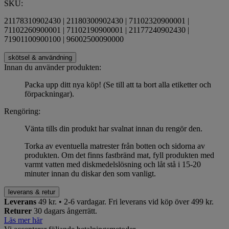
SKU:
21178310902430 | 21180300902430 | 71102320900001 |
71102260900001 | 71102190900001 | 21177240902430 |
71901100900100 | 96002500090000
skötsel & användning
Innan du använder produkten:
Packa upp ditt nya köp! (Se till att ta bort alla etiketter och
förpackningar).
Rengöring:
Vänta tills din produkt har svalnat innan du rengör den.
Torka av eventuella matrester från botten och sidorna av
produkten. Om det finns fastbränd mat, fyll produkten med
varmt vatten med diskmedelslösning och låt stå i 15-20
minuter innan du diskar den som vanligt.
leverans & retur
Leverans
49 kr. • 2-6 vardagar.
Fri leverans vid köp över 499 kr.
Returer
30 dagars ångerrätt.
Läs mer här