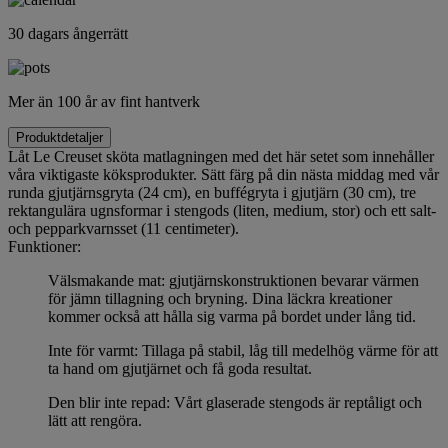
30 dagars ångerrätt
Mer än 100 år av fint hantverk
Produktdetaljer
Låt Le Creuset sköta matlagningen med det här setet som innehåller
våra viktigaste köksprodukter. Sätt färg på din nästa middag med vår
runda gjutjärnsgryta (24 cm), en buffégryta i gjutjärn (30 cm), tre
rektangulära ugnsformar i stengods (liten, medium, stor) och ett salt-
och pepparkvarnsset (11 centimeter).
Funktioner:
Välsmakande mat: gjutjärnskonstruktionen bevarar värmen
för jämn tillagning och bryning. Dina läckra kreationer
kommer också att hålla sig varma på bordet under lång tid.
Inte för varmt: Tillaga på stabil, låg till medelhög värme för att
ta hand om gjutjärnet och få goda resultat.
Den blir inte repad: Vårt glaserade stengods är reptåligt och
lätt att rengöra.