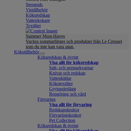
Stengods
Vintillbehör
Köksredskap
Vattenkokare
Textilier
Summer Must-Haves
Vackra sommarfärger och produkter från Le Creuset
som du inte kan vara utan.
Kökstillbehör
Köksredskap & övrigt
Visa allt för köksredskap
Salt- och pepparkvarnar
Knivar och redskap
Vattenkittlar
Kökstextilier
Grytunderlägg
Rengöring och vård
Förvaring
Visa allt för förvaring
Redskapskrukor
Förvaringskrukor
Pet Collection
Köksredskap & övrigt
Visa allt för köksredskap