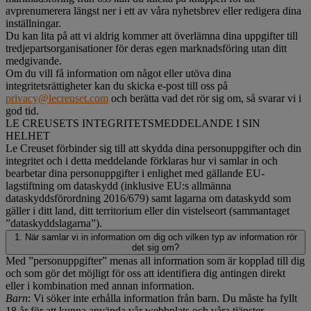
avprenumerera längst ner i ett av våra nyhetsbrev eller redigera dina
inställningar.
Du kan lita på att vi aldrig kommer att överlämna dina uppgifter till
tredjepartsorganisationer för deras egen marknadsföring utan ditt
medgivande.
Om du vill få information om något eller utöva dina
integritetsrättigheter kan du skicka e-post till oss på
privacy@lecreuset.com
och berätta vad det rör sig om, så svarar vi i
god tid.
LE CREUSETS INTEGRITETSMEDDELANDE I SIN
HELHET
Le Creuset förbinder sig till att skydda dina personuppgifter och din
integritet och i detta meddelande förklaras hur vi samlar in och
bearbetar dina personuppgifter i enlighet med gällande EU-
lagstiftning om dataskydd (inklusive EU:s allmänna
dataskyddsförordning 2016/679) samt lagarna om dataskydd som
gäller i ditt land, ditt territorium eller din vistelseort (sammantaget
”dataskyddslagarna”).
1. När samlar vi in information om dig och vilken typ av information rör
det sig om?
Med ”personuppgifter” menas all information som är kopplad till dig
och som gör det möjligt för oss att identifiera dig antingen direkt
eller i kombination med annan information.
Barn
: Vi söker inte erhålla information från barn. Du måste ha fyllt
18 år för att kunna använda vår webbplats och våra tjänster.