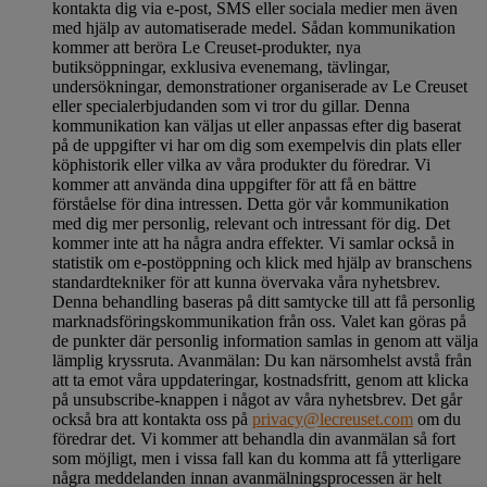
kontakta dig via e-post, SMS eller sociala medier men även
med hjälp av automatiserade medel. Sådan kommunikation
kommer att beröra Le Creuset-produkter, nya
butiksöppningar, exklusiva evenemang, tävlingar,
undersökningar, demonstrationer organiserade av Le Creuset
eller specialerbjudanden som vi tror du gillar. Denna
kommunikation kan väljas ut eller anpassas efter dig baserat
på de uppgifter vi har om dig som exempelvis din plats eller
köphistorik eller vilka av våra produkter du föredrar. Vi
kommer att använda dina uppgifter för att få en bättre
förståelse för dina intressen. Detta gör vår kommunikation
med dig mer personlig, relevant och intressant för dig. Det
kommer inte att ha några andra effekter. Vi samlar också in
statistik om e-postöppning och klick med hjälp av branschens
standardtekniker för att kunna övervaka våra nyhetsbrev.
Denna behandling baseras på ditt samtycke till att få personlig
marknadsföringskommunikation från oss. Valet kan göras på
de punkter där personlig information samlas in genom att välja
lämplig kryssruta. Avanmälan: Du kan närsomhelst avstå från
att ta emot våra uppdateringar, kostnadsfritt, genom att klicka
på unsubscribe-knappen i något av våra nyhetsbrev. Det går
också bra att kontakta oss på
privacy@lecreuset.com
om du
föredrar det. Vi kommer att behandla din avanmälan så fort
som möjligt, men i vissa fall kan du komma att få ytterligare
några meddelanden innan avanmälningsprocessen är helt