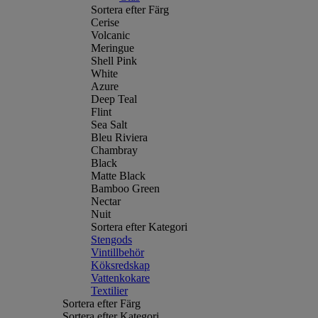
Sortera efter Färg
Cerise
Volcanic
Meringue
Shell Pink
White
Azure
Deep Teal
Flint
Sea Salt
Bleu Riviera
Chambray
Black
Matte Black
Bamboo Green
Nectar
Nuit
Sortera efter Kategori
Stengods
Vintillbehör
Köksredskap
Vattenkokare
Textilier
Sortera efter Färg
Sortera efter Kategori