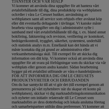
TJÄNSTER OCH VÅR HJÄLP
Vi kommer att använda dina uppgifter för att hantera vårt
avtalsförhållande till dig, dina produktköp via webbplatsen
och/eller i våra Le Creuset butiker, användning av
webbplatsen samt all service som erbjuds efter avslutat köp
eller ditt eventuella deltagande i tävlingar. Vi kanske måste
bearbeta vissa uppgifter om dig i administrativt syfte i
samband med vårt avtalsförhållande till dig, t. ex. bland annat
bokföring, fakturering och revision, verifiering av kontokort,
bedrägerikontroll, trygghet, säkerhet, systemtest, underhåll
och statistisk analys m.m. Emellanåt kan det hända att vi
måste kontakta dig på grund av administrativa eller
verksamhetsmässiga skäl. Till exempel för att skicka dig
information om ditt köp. Vi kommer också att använda dina
uppgifter för att svara på förfrågningar som du skickar via vår
webbplats eller genom andra kanaler. Sådan bearbetning
bygger på ett avtalsfäst utförande av våra e-handelstjänster.
FÖR ATT INFORMERA DIG OM LE CREUSETS
PRODUKTNYHETER OCH ERBJUDANDEN
Om du har samtyckt till att vi gör det (till exempel genom att
prenumerera på vårt nyhetsbrev när du skapar ett konto på
webbplatsen), skickar vi dig marknadsföringskommunikation
och nyheter om initiativ relaterade till Le Creuset som
marknadsförs av dess dotterbolag och lokala anslutna företag
och samarbetspartner utifrån dina preferenser. Vi kommer att