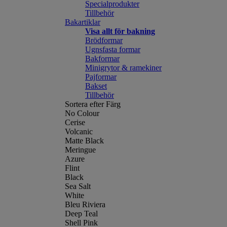
Specialprodukter
Tillbehör
Bakartiklar
Visa allt för bakning
Brödformar
Ugnsfasta formar
Bakformar
Minigrytor & ramekiner
Pajformar
Bakset
Tillbehör
Sortera efter Färg
No Colour
Cerise
Volcanic
Matte Black
Meringue
Azure
Flint
Black
Sea Salt
White
Bleu Riviera
Deep Teal
Shell Pink