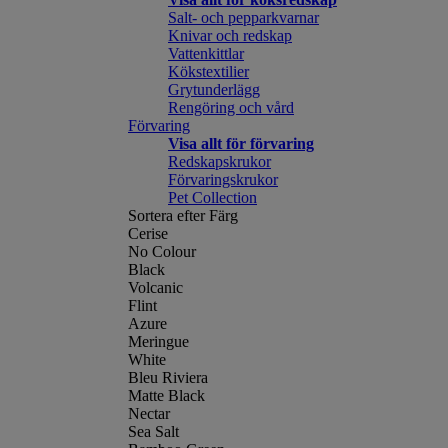
Salt- och pepparkvarnar
Knivar och redskap
Vattenkittlar
Kökstextilier
Grytunderlägg
Rengöring och vård
Förvaring
Visa allt för förvaring
Redskapskrukor
Förvaringskrukor
Pet Collection
Sortera efter Färg
Cerise
No Colour
Black
Volcanic
Flint
Azure
Meringue
White
Bleu Riviera
Matte Black
Nectar
Sea Salt