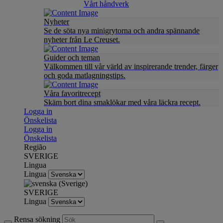
Vårt håndverk
Nyheter
Se de söta nya minigrytorna och andra spännande
nyheter från Le Creuset.
Guider och teman
Välkommen till vår värld av inspirerande trender, färger
och goda matlagningstips.
Våra favoritrecept
Skäm bort dina smaklökar med våra läckra recept.
Logga in
Önskelista
Logga in
Önskelista
Região
SVERIGE
Lingua
Lingua
SVERIGE
Lingua
Rensa sökning