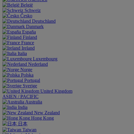
België
Schweiz
Česko
Deutschland
Danmark
España
Finland
France
Ireland
Italia
Luxembourg
Nederland
Norge
Polska
Portugal
Sverige
United Kingdom
ASIEN / PACIFIC
Australia
India
New Zealand
Hong Kong
日本
Taiwan