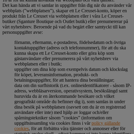
Det kan hända att vi samlar in uppgifter från dig när du använder vår
webbplats (”webbplatsen”), skapar ett Le Creuset-konto, köper en
produkt från Le Creuset via webbplatsen eller i våra Le Creuset-
butiker (Sganture Boutique och Outlet butik) eller prenumererar på
vårt nyhetsbrev. Beroende på vad du begärt eller samtyckt till kan
personuppgifter avse:
förnamn, efternamn, e-postadress, födelsedatum och övriga
kontaktuppgifter (adress och telefonnummer), för att du ska
kunna skapa ett Le Creuset-konto eller göra köp som
gästanvändare eller prenumerera på vårt nyhetsbrev via
webbplatsen eller i butik;
uppgifter om dina köp som exempelvis datum och klockslag
för köpet, leveransinformation, produkt- och
betalningsuppgifter, för att hantera dina beställningar;
data om din surfhistorik (t.ex. onlineidentifikatorer - såsom IP-
adress, webbläsarversion, operativsystem, besökslängd samt
huruvida du är en återkommande besökare och vilket
geografiskt område du befinner dig i), som samlas in under
dina besök på webbplatsen (oavsett om du är en registrerad
användare eller inte) med hjälp av loggar och/eller
spårningstekniker såsom ”cookies” (information om
uppgiftsinsamling via cookies finns i vår
policy gällande
cookies
, för att förbättra våra tjänster och annonser eller för
statistisk analys skull – oftast kommer vi inte kunna identifiera