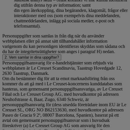
dig utifrån denna typ av information; samt
din egen återkoppling, dina begäranden, klagomål, frågor eller
interaktioner med oss (som exempelvis dina meddelanden,
chattmeddelanden, inlägg på sociala medier, e-post och
telefonsamtal).
Personuppgifter som samlas in från dig när du använder
webbplatsen eller på annat sätt tillhandahåller information
varigenom du kan personligen identifieras skyddas som sådana och
du har de integritetsrättigheter som anges i paragraf H) nedan.
2. Vem samlar in dina uppgifter?
Personuppgiftsansvarig för e-handelstjänster som erbjuds via
webbplatsen är Le Creuset Scandinavia, Taastrup Hovedgade 12,
2630 Taastrup, Danmark.
Om du bestämmer dig för att ta emot marknadsföring från oss
kommer du att gå med i Le Creuset-koncernens kunddatabas som
hanteras, som gemensamt personuppgiftsansvariga, av Le Creuset
Filial och Le Creuset Group AG, med huvudkontor på adressen
Neuhofstrasse 4, Baar, Zugo, 6340 Schweiz, är
personuppgiftsansvarig för (dess utsedda företrädare inom EU är Le
Creuset SL, ORG NO B62153630, med huvudkontor på adressen
Paseo de Gracia 9 2º, 08007 Barcelona, Spanien), baserat på ett
avtal om gemensamt personuppgiftsansvar som i huvudsak
föreskriver (a) Le Creuset Group AG som ansvarig för den