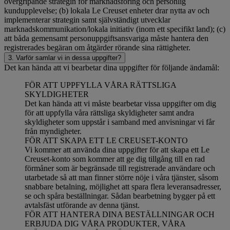
övergripande strategin för marknadsföring och personlig
kundupplevelse; (b) lokala Le Creuset enheter drar nytta av och
implementerar strategin samt självständigt utvecklar
marknadskommunikation/lokala initiativ (inom ett specifikt land); (c)
att båda gemensamt personuppgiftsansvariga måste hantera den
registrerades begäran om åtgärder rörande sina rättigheter.
3. Varför samlar vi in dessa uppgifter?
Det kan hända att vi bearbetar dina uppgifter för följande ändamål:
FÖR ATT UPPFYLLA VÅRA RÄTTSLIGA
SKYLDIGHETER
Det kan hända att vi måste bearbetar vissa uppgifter om dig
för att uppfylla våra rättsliga skyldigheter samt andra
skyldigheter som uppstår i samband med anvisningar vi får
från myndigheter.
FÖR ATT SKAPA ETT LE CREUSET-KONTO
Vi kommer att använda dina uppgifter för att skapa ett Le
Creuset-konto som kommer att ge dig tillgång till en rad
förmåner som är begränsade till registrerade användare och
utarbetade så att man finner större nöje i våra tjänster, såsom
snabbare betalning, möjlighet att spara flera leveransadresser,
se och spåra beställningar. Sådan bearbetning bygger på ett
avtalsfäst utförande av denna tjänst.
FÖR ATT HANTERA DINA BESTÄLLNINGAR OCH
ERBJUDA DIG VÅRA PRODUKTER, VÅRA