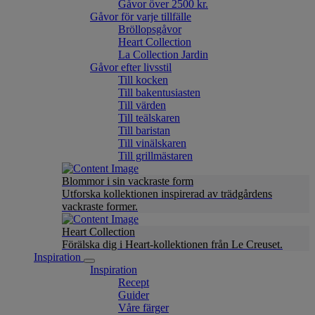
Gåvor över 2500 kr.
Gåvor för varje tillfälle
Bröllopsgåvor
Heart Collection
La Collection Jardin
Gåvor efter livsstil
Till kocken
Till bakentusiasten
Till värden
Till teälskaren
Till baristan
Till vinälskaren
Till grillmästaren
Blommor i sin vackraste form
Utforska kollektionen inspirerad av trädgårdens
vackraste former.
Heart Collection
Förälska dig i Heart-kollektionen från Le Creuset.
Inspiration
Inspiration
Recept
Guider
Våre färger