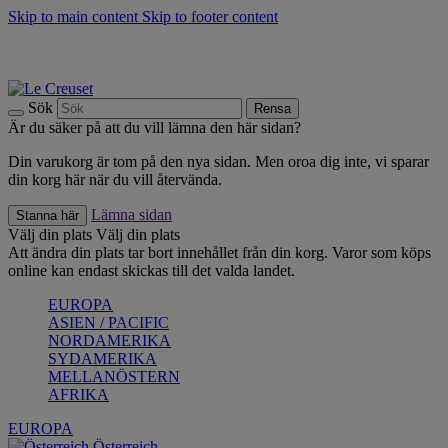
Skip to main content
Skip to footer content
Upptäck säsongens nyheter |
Shoppa nu
Anmäl dig till vårt nyhetsbrev och spara 10 % på ditt första köp.*
Fri frakt vid köp över 499 kr.
Sök
Rensa
Är du säker på att du vill lämna den här sidan?
Din varukorg är tom på den nya sidan. Men oroa dig inte, vi sparar
din korg här när du vill återvända.
Lämna sidan
Stanna här
Välj din plats
Välj din plats
Att ändra din plats tar bort innehållet från din korg. Varor som köps
online kan endast skickas till det valda landet.
EUROPA
ASIEN / PACIFIC
NORDAMERIKA
SYDAMERIKA
MELLANÖSTERN
AFRIKA
EUROPA
Österreich