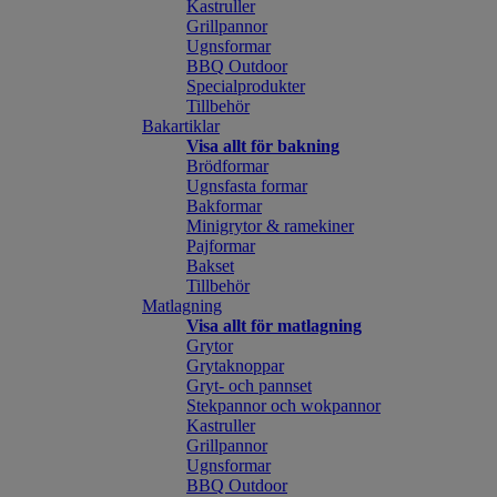
Kastruller
Grillpannor
Ugnsformar
BBQ Outdoor
Specialprodukter
Tillbehör
Bakartiklar
Visa allt för bakning
Brödformar
Ugnsfasta formar
Bakformar
Minigrytor & ramekiner
Pajformar
Bakset
Tillbehör
Matlagning
Visa allt för matlagning
Grytor
Grytaknoppar
Gryt- och pannset
Stekpannor och wokpannor
Kastruller
Grillpannor
Ugnsformar
BBQ Outdoor