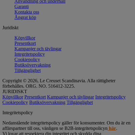
Användning och underhåll
Garanti
Kontakta oss
Ångrat köp
Juridiskt
Köpvillkor
Presentkort
Kampanjer och tävlingar
Integritetspolicy
Cookiepolicy
Butiksövervakning
Tillgänglighet
Copyright © 2026, Le Creuset Scandinavia. Alla rättigheter
förbehålles. ORG. NO. 516412-3225.
JURIDISKT
Köpvillkor
Presentkort
Kampanjer och tävlingar
Integritetspolicy
Cookiepolicy
Butiksövervakning
Tillgänglighet
Integritetspolicy
Nedanstående integritetspolicy gäller för konsumenter. Om du är en
affärspartner till oss, vänligen se B2B-integritetspolicyn
här
.
Vi lovar att respektera din integritet och skydda dina