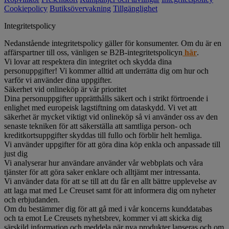
Cookiepolicy
Butiksövervakning
Tillgänglighet
Integritetspolicy
Nedanstående integritetspolicy gäller för konsumenter. Om du är en
affärspartner till oss, vänligen se B2B-integritetspolicyn
här
.
Vi lovar att respektera din integritet och skydda dina
personuppgifter! Vi kommer alltid att underrätta dig om hur och
varför vi använder dina uppgifter.
Säkerhet vid onlineköp är vår prioritet
Dina personuppgifter upprätthålls säkert och i strikt förtroende i
enlighet med europeisk lagstiftning om dataskydd. Vi vet att
säkerhet är mycket viktigt vid onlineköp så vi använder oss av den
senaste tekniken för att säkerställa att samtliga person- och
kreditkortsuppgifter skyddas till fullo och förblir helt hemliga.
Vi använder uppgifter för att göra dina köp enkla och anpassade till
just dig
Vi analyserar hur användare använder vår webbplats och våra
tjänster för att göra saker enklare och alltjämt mer intressanta.
Vi använder data för att se till att du får en allt bättre upplevelse av
att laga mat med Le Creuset samt för att informera dig om nyheter
och erbjudanden.
Om du bestämmer dig för att gå med i vår koncerns kunddatabas
och ta emot Le Creusets nyhetsbrev, kommer vi att skicka dig
särskild information och meddela när nya produkter lanseras och om