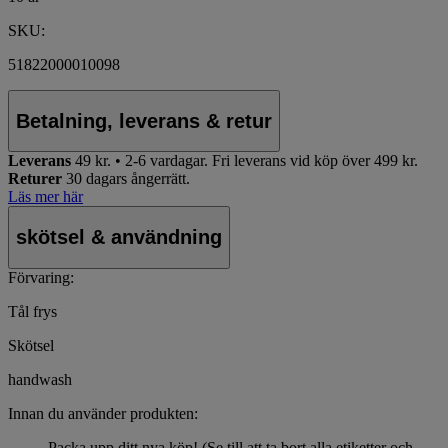
SKU:
51822000010098
Betalning, leverans & retur
Leverans
49 kr. • 2-6 vardagar.
Fri leverans vid köp över 499 kr.
Returer
30 dagars ångerrätt.
Läs mer här
skötsel & användning
Förvaring:
Tål frys
Skötsel
handwash
Innan du använder produkten:
Packa upp ditt nya köp! (Se till att ta bort alla etiketter och