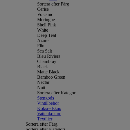
Sortera efter Färg
Cerise
Volcanic
Meringue
Shell Pink
White
Deep Teal
Azure
Flint
Sea Salt
Bleu Riviera
Chambray
Black
Matte Black
Bamboo Green
Nectar
Nuit
Sortera efter Kategori
Stengods
Vintillbehör
Köksredskap
Vattenkokare
Textilier
Sortera efter Färg
Sortera efter Kategori