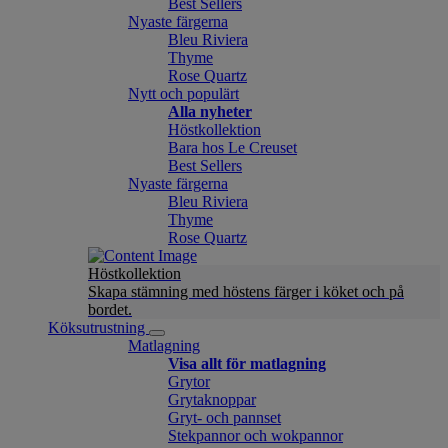
Best Sellers
Nyaste färgerna
Bleu Riviera
Thyme
Rose Quartz
Nytt och populärt
Alla nyheter
Höstkollektion
Bara hos Le Creuset
Best Sellers
Nyaste färgerna
Bleu Riviera
Thyme
Rose Quartz
Höstkollektion
Skapa stämning med höstens färger i köket och på
bordet.
Köksutrustning
Matlagning
Visa allt för matlagning
Grytor
Grytaknoppar
Gryt- och pannset
Stekpannor och wokpannor