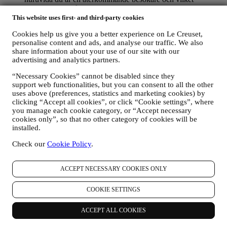
geografiskt område du befinner dig i), som samlas in under
dina besök på webbplatsen (oavsett om du är en registrerad
This website uses first- and third-party cookies
användare eller inte) med hjälp av loggar och/eller
Cookies help us give you a better experience on Le Creuset,
spårningstekniker såsom ”cookies” (information om
personalise content and ads, and analyse our traffic. We also
uppgiftsinsamling via cookies finns i vår
policy gällande
share information about your use of our site with our
cookies
, för att förbättra våra tjänster och annonser eller för
advertising and analytics partners.
statistisk analys skull – oftast kommer vi inte kunna identifiera
dig utifrån denna typ av information; samt
“Necessary Cookies” cannot be disabled since they
din egen återkoppling, dina begäranden, klagomål, frågor eller
support web functionalities, but you can consent to all the other
interaktioner med oss (som exempelvis dina meddelanden,
uses above (preferences, statistics and marketing cookies) by
chattmeddelanden, inlägg på sociala medier, e-post och
clicking “Accept all cookies”, or click “Cookie settings”, where
telefonsamtal).
you manage each cookie category, or “Accept necessary
cookies only”, so that no other category of cookies will be
Personuppgifter som samlas in från dig när du använder
installed.
webbplatsen eller på annat sätt tillhandahåller information
varigenom du kan personligen identifieras skyddas som sådana och
Check our
Cookie Policy
.
du har de integritetsrättigheter som anges i paragraf H) nedan.
2. Vem samlar in dina uppgifter?
ACCEPT NECESSARY COOKIES ONLY
Personuppgiftsansvarig för e-handelstjänster som erbjuds via
webbplatsen är Le Creuset Scandinavia, Taastrup Hovedgade 12,
COOKIE SETTINGS
2630 Taastrup, Danmark.
Om du bestämmer dig för att ta emot marknadsföring från oss
kommer du att gå med i Le Creuset-koncernens kunddatabas som
ACCEPT ALL COOKIES
hanteras, som gemensamt personuppgiftsansvariga, av Le Creuset