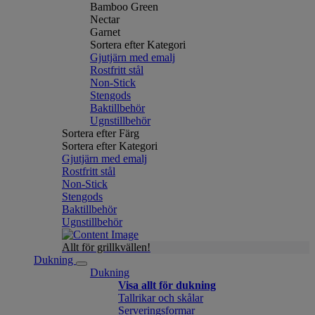
Bamboo Green
Nectar
Garnet
Sortera efter Kategori
Gjutjärn med emalj
Rostfritt stål
Non-Stick
Stengods
Baktillbehör
Ugnstillbehör
Sortera efter Färg
Sortera efter Kategori
Gjutjärn med emalj
Rostfritt stål
Non-Stick
Stengods
Baktillbehör
Ugnstillbehör
Allt för grillkvällen!
Dukning
Dukning
Visa allt för dukning
Tallrikar och skålar
Serveringsformar