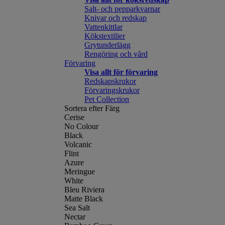
Salt- och pepparkvarnar
Knivar och redskap
Vattenkittlar
Kökstextilier
Grytunderlägg
Rengöring och vård
Förvaring
Visa allt för förvaring
Redskapskrukor
Förvaringskrukor
Pet Collection
Sortera efter Färg
Cerise
No Colour
Black
Volcanic
Flint
Azure
Meringue
White
Bleu Riviera
Matte Black
Sea Salt
Nectar