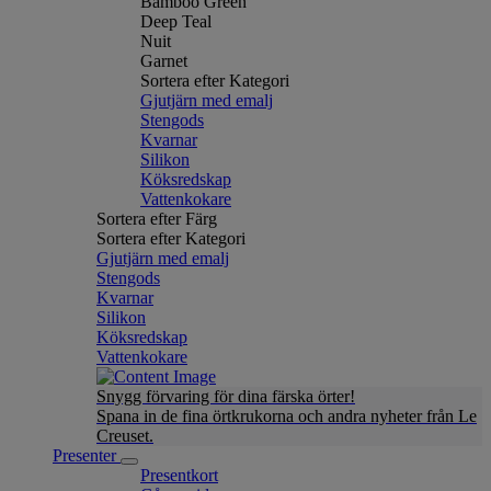
Bamboo Green
Deep Teal
Nuit
Garnet
Sortera efter Kategori
Gjutjärn med emalj
Stengods
Kvarnar
Silikon
Köksredskap
Vattenkokare
Sortera efter Färg
Sortera efter Kategori
Gjutjärn med emalj
Stengods
Kvarnar
Silikon
Köksredskap
Vattenkokare
Snygg förvaring för dina färska örter!
Spana in de fina örtkrukorna och andra nyheter från Le
Creuset.
Presenter
Presentkort