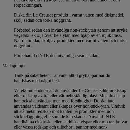
förpackningar).
Diska din Le Creuset produkt i varmt vatten med diskmedel,
skölj sedan och torka noggrant.
Förbered sedan den invändiga non-stick ytan genom att stryka
vegetabilisk olja över hela ytan med hjälp av en mjuk trasa.
När du är klar, skölj av produkten med varmt vatten och torka
noggrant.
Förbehandla INTE den utvändiga svarta sidan.
Matlagning:
Tänk på säkerheten – använd alltid grytlappar när du
handskas med något hett.
Vi rekommenderar att du använder Le Creuset silikonredskap
eller redskap av trä eller värmebeständig plast. Metallredskap
kan också användas, men med försiktighet. De ska inte
användas våldsamt eller skrapas över non-stick-ytan. Undvik
att slå metallredskap mot kanten på produkter med non-
stickbeläggning eftersom de kan skadas. Använd INTE
handhållna elektriska eller sladdlösa vispar eller mixrar, knivar
eller vassa redskap och tillbehör i pannor med non-