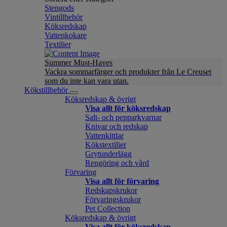
Stengods
Vintillbehör
Köksredskap
Vattenkokare
Textilier
Summer Must-Haves
Vackra sommarfärger och produkter från Le Creuset
som du inte kan vara utan.
Kökstillbehör
Köksredskap & övrigt
Visa allt för köksredskap
Salt- och pepparkvarnar
Knivar och redskap
Vattenkittlar
Kökstextilier
Grytunderlägg
Rengöring och vård
Förvaring
Visa allt för förvaring
Redskapskrukor
Förvaringskrukor
Pet Collection
Köksredskap & övrigt
Visa allt för köksredskap