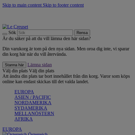
Skip to main content
Skip to footer content
Upptäck säsongens nyheter |
Shoppa nu
Anmäl dig till vårt nyhetsbrev och spara 10 % på ditt första köp.*
Fri frakt vid köp över 499 kr.
Sök
Rensa
Är du säker på att du vill lämna den här sidan?
Din varukorg är tom på den nya sidan. Men oroa dig inte, vi sparar
din korg här när du vill återvända.
Lämna sidan
Stanna här
Välj din plats
Välj din plats
Att ändra din plats tar bort innehållet från din korg. Varor som köps
online kan endast skickas till det valda landet.
EUROPA
ASIEN / PACIFIC
NORDAMERIKA
SYDAMERIKA
MELLANÖSTERN
AFRIKA
EUROPA
Österreich