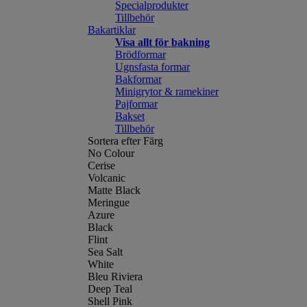
Specialprodukter
Tillbehör
Bakartiklar
Visa allt för bakning
Brödformar
Ugnsfasta formar
Bakformar
Minigrytor & ramekiner
Pajformar
Bakset
Tillbehör
Sortera efter Färg
No Colour
Cerise
Volcanic
Matte Black
Meringue
Azure
Black
Flint
Sea Salt
White
Bleu Riviera
Deep Teal
Shell Pink