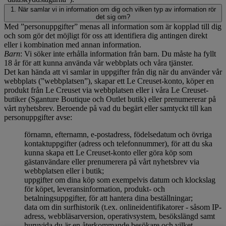
1. När samlar vi in information om dig och vilken typ av information rör
det sig om?
Med ”personuppgifter” menas all information som är kopplad till dig
och som gör det möjligt för oss att identifiera dig antingen direkt
eller i kombination med annan information.
Barn
: Vi söker inte erhålla information från barn. Du måste ha fyllt
18 år för att kunna använda vår webbplats och våra tjänster.
Det kan hända att vi samlar in uppgifter från dig när du använder vår
webbplats (”webbplatsen”), skapar ett Le Creuset-konto, köper en
produkt från Le Creuset via webbplatsen eller i våra Le Creuset-
butiker (Sganture Boutique och Outlet butik) eller prenumererar på
vårt nyhetsbrev. Beroende på vad du begärt eller samtyckt till kan
personuppgifter avse:
förnamn, efternamn, e-postadress, födelsedatum och övriga
kontaktuppgifter (adress och telefonnummer), för att du ska
kunna skapa ett Le Creuset-konto eller göra köp som
gästanvändare eller prenumerera på vårt nyhetsbrev via
webbplatsen eller i butik;
uppgifter om dina köp som exempelvis datum och klockslag
för köpet, leveransinformation, produkt- och
betalningsuppgifter, för att hantera dina beställningar;
data om din surfhistorik (t.ex. onlineidentifikatorer - såsom IP-
adress, webbläsarversion, operativsystem, besökslängd samt
huruvida du är en återkommande besökare och vilket