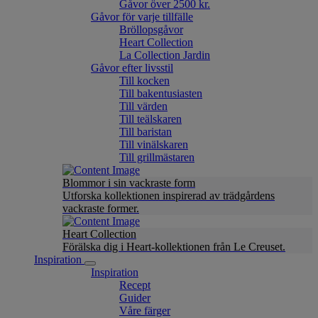
Gåvor över 2500 kr.
Gåvor för varje tillfälle
Bröllopsgåvor
Heart Collection
La Collection Jardin
Gåvor efter livsstil
Till kocken
Till bakentusiasten
Till värden
Till teälskaren
Till baristan
Till vinälskaren
Till grillmästaren
Blommor i sin vackraste form
Utforska kollektionen inspirerad av trädgårdens
vackraste former.
Heart Collection
Förälska dig i Heart-kollektionen från Le Creuset.
Inspiration
Inspiration
Recept
Guider
Våre färger