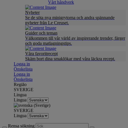
Vårt håndverk
Nyheter
Se de söta nya minigrytorna och andra spännande
nyheter från Le Creuset.
Guider och teman
Välkommen till vår värld av inspirerande trender, färger
och goda matlagningstips.
Våra favoritrecept
Skäm bort dina smaklökar med våra läckra recept.
Logga in
Önskelista
Logga in
Önskelista
Região
SVERIGE
Lingua
Lingua
SVERIGE
Lingua
Rensa sökning