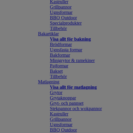
Kastruller
Grillpannor
Ugnsformar
BBQ Outdoor
Specialprodukter
Tillbehör
Bakartiklar
Visa allt för bakning
Brödformar
Ugnsfasta formar
Bakformar
Minigrytor & ramekiner
Pajformar
Bakset
Tillbehör
Matlagning
Visa allt för matlagning
Grytor
Grytaknoppar
Gryt- och pannset
Stekpannor och wokpannor
Kastruller
Grillpannor
Ugnsformar
BBQ Outdoor