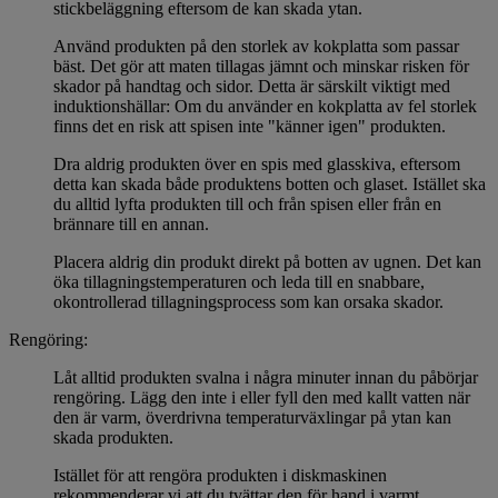
stickbeläggning eftersom de kan skada ytan.
Använd produkten på den storlek av kokplatta som passar
bäst. Det gör att maten tillagas jämnt och minskar risken för
skador på handtag och sidor. Detta är särskilt viktigt med
induktionshällar: Om du använder en kokplatta av fel storlek
finns det en risk att spisen inte "känner igen" produkten.
Dra aldrig produkten över en spis med glasskiva, eftersom
detta kan skada både produktens botten och glaset. Istället ska
du alltid lyfta produkten till och från spisen eller från en
brännare till en annan.
Placera aldrig din produkt direkt på botten av ugnen. Det kan
öka tillagningstemperaturen och leda till en snabbare,
okontrollerad tillagningsprocess som kan orsaka skador.
Rengöring:
Låt alltid produkten svalna i några minuter innan du påbörjar
rengöring. Lägg den inte i eller fyll den med kallt vatten när
den är varm, överdrivna temperaturväxlingar på ytan kan
skada produkten.
Istället för att rengöra produkten i diskmaskinen
rekommenderar vi att du tvättar den för hand i varmt