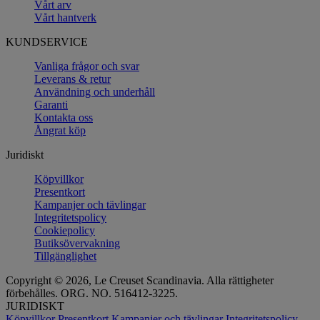
Vårt arv
Vårt hantverk
KUNDSERVICE
Vanliga frågor och svar
Leverans & retur
Användning och underhåll
Garanti
Kontakta oss
Ångrat köp
Juridiskt
Köpvillkor
Presentkort
Kampanjer och tävlingar
Integritetspolicy
Cookiepolicy
Butiksövervakning
Tillgänglighet
Copyright © 2026, Le Creuset Scandinavia. Alla rättigheter
förbehålles. ORG. NO. 516412-3225.
JURIDISKT
Köpvillkor
Presentkort
Kampanjer och tävlingar
Integritetspolicy