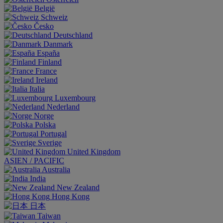
België
Schweiz
Česko
Deutschland
Danmark
España
Finland
France
Ireland
Italia
Luxembourg
Nederland
Norge
Polska
Portugal
Sverige
United Kingdom
ASIEN / PACIFIC
Australia
India
New Zealand
Hong Kong
日本
Taiwan