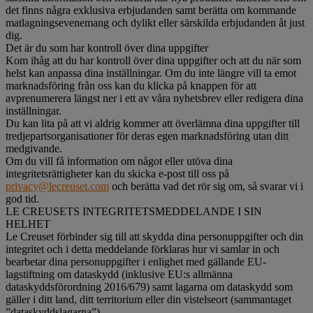
det finns några exklusiva erbjudanden samt berätta om kommande
matlagningsevenemang och dylikt eller särskilda erbjudanden åt just
dig.
Det är du som har kontroll över dina uppgifter
Kom ihåg att du har kontroll över dina uppgifter och att du när som
helst kan anpassa dina inställningar. Om du inte längre vill ta emot
marknadsföring från oss kan du klicka på knappen för att
avprenumerera längst ner i ett av våra nyhetsbrev eller redigera dina
inställningar.
Du kan lita på att vi aldrig kommer att överlämna dina uppgifter till
tredjepartsorganisationer för deras egen marknadsföring utan ditt
medgivande.
Om du vill få information om något eller utöva dina
integritetsrättigheter kan du skicka e-post till oss på
privacy@lecreuset.com
och berätta vad det rör sig om, så svarar vi i
god tid.
LE CREUSETS INTEGRITETSMEDDELANDE I SIN
HELHET
Le Creuset förbinder sig till att skydda dina personuppgifter och din
integritet och i detta meddelande förklaras hur vi samlar in och
bearbetar dina personuppgifter i enlighet med gällande EU-
lagstiftning om dataskydd (inklusive EU:s allmänna
dataskyddsförordning 2016/679) samt lagarna om dataskydd som
gäller i ditt land, ditt territorium eller din vistelseort (sammantaget
”dataskyddslagarna”).