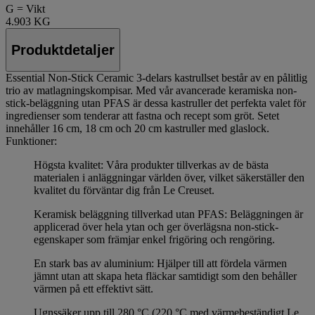
G = Vikt
4.903 KG
Produktdetaljer
Essential Non-Stick Ceramic 3-delars kastrullset består av en pålitlig
trio av matlagningskompisar. Med vår avancerade keramiska non-
stick-beläggning utan PFAS är dessa kastruller det perfekta valet för
ingredienser som tenderar att fastna och recept som gröt. Setet
innehåller 16 cm, 18 cm och 20 cm kastruller med glaslock.
Funktioner:
Högsta kvalitet: Våra produkter tillverkas av de bästa
materialen i anläggningar världen över, vilket säkerställer den
kvalitet du förväntar dig från Le Creuset.
Keramisk beläggning tillverkad utan PFAS: Beläggningen är
applicerad över hela ytan och ger överlägsna non-stick-
egenskaper som främjar enkel frigöring och rengöring.
En stark bas av aluminium: Hjälper till att fördela värmen
jämnt utan att skapa heta fläckar samtidigt som den behåller
värmen på ett effektivt sätt.
Ugnssäker upp till 280 °C (220 °C med värmebeständigt Le