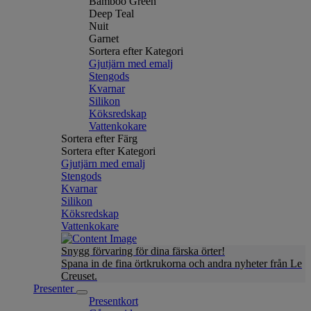
Bamboo Green
Deep Teal
Nuit
Garnet
Sortera efter Kategori
Gjutjärn med emalj
Stengods
Kvarnar
Silikon
Köksredskap
Vattenkokare
Sortera efter Färg
Sortera efter Kategori
Gjutjärn med emalj
Stengods
Kvarnar
Silikon
Köksredskap
Vattenkokare
Snygg förvaring för dina färska örter!
Spana in de fina örtkrukorna och andra nyheter från Le
Creuset.
Presenter
Presentkort