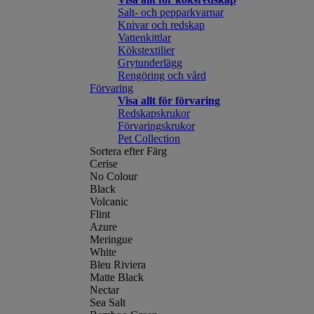
Salt- och pepparkvarnar
Knivar och redskap
Vattenkittlar
Kökstextilier
Grytunderlägg
Rengöring och vård
Förvaring
Visa allt för förvaring
Redskapskrukor
Förvaringskrukor
Pet Collection
Sortera efter Färg
Cerise
No Colour
Black
Volcanic
Flint
Azure
Meringue
White
Bleu Riviera
Matte Black
Nectar
Sea Salt