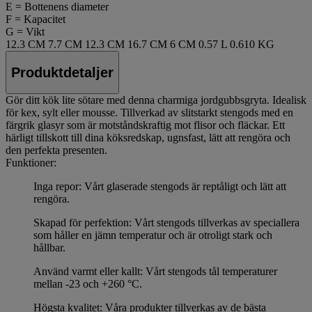
E = Bottenens diameter
F = Kapacitet
G = Vikt
12.3 CM
7.7 CM
12.3 CM
16.7 CM
6 CM
0.57 L
0.610 KG
Produktdetaljer
Gör ditt kök lite sötare med denna charmiga jordgubbsgryta. Idealisk
för kex, sylt eller mousse. Tillverkad av slitstarkt stengods med en
färgrik glasyr som är motståndskraftig mot flisor och fläckar. Ett
härligt tillskott till dina köksredskap, ugnsfast, lätt att rengöra och
den perfekta presenten.
Funktioner:
Inga repor: Vårt glaserade stengods är reptåligt och lätt att
rengöra.
Skapad för perfektion: Vårt stengods tillverkas av speciallera
som håller en jämn temperatur och är otroligt stark och
hållbar.
Använd varmt eller kallt: Vårt stengods tål temperaturer
mellan -23 och +260 °C.
Högsta kvalitet: Våra produkter tillverkas av de bästa