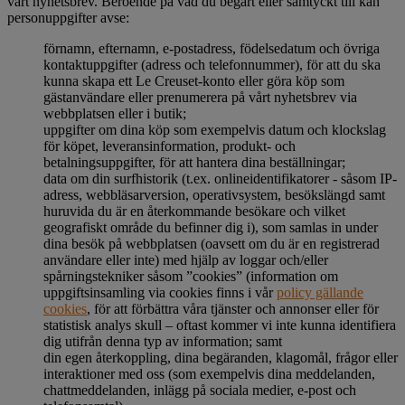
vårt nyhetsbrev. Beroende på vad du begärt eller samtyckt till kan
personuppgifter avse:
förnamn, efternamn, e-postadress, födelsedatum och övriga
kontaktuppgifter (adress och telefonnummer), för att du ska
kunna skapa ett Le Creuset-konto eller göra köp som
gästanvändare eller prenumerera på vårt nyhetsbrev via
webbplatsen eller i butik;
uppgifter om dina köp som exempelvis datum och klockslag
för köpet, leveransinformation, produkt- och
betalningsuppgifter, för att hantera dina beställningar;
data om din surfhistorik (t.ex. onlineidentifikatorer - såsom IP-
adress, webbläsarversion, operativsystem, besökslängd samt
huruvida du är en återkommande besökare och vilket
geografiskt område du befinner dig i), som samlas in under
dina besök på webbplatsen (oavsett om du är en registrerad
användare eller inte) med hjälp av loggar och/eller
spårningstekniker såsom ”cookies” (information om
uppgiftsinsamling via cookies finns i vår
policy gällande
cookies
, för att förbättra våra tjänster och annonser eller för
statistisk analys skull – oftast kommer vi inte kunna identifiera
dig utifrån denna typ av information; samt
din egen återkoppling, dina begäranden, klagomål, frågor eller
interaktioner med oss (som exempelvis dina meddelanden,
chattmeddelanden, inlägg på sociala medier, e-post och