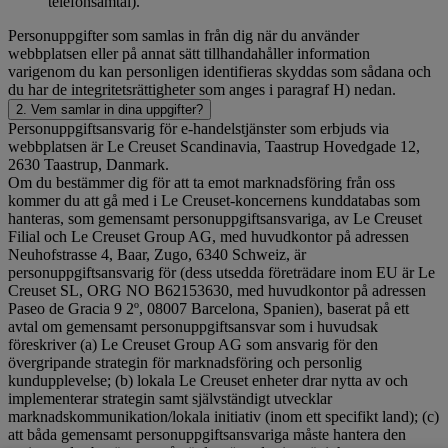
telefonsamtal).
Personuppgifter som samlas in från dig när du använder
webbplatsen eller på annat sätt tillhandahåller information
varigenom du kan personligen identifieras skyddas som sådana och
du har de integritetsrättigheter som anges i paragraf H) nedan.
2. Vem samlar in dina uppgifter?
Personuppgiftsansvarig för e-handelstjänster som erbjuds via
webbplatsen är Le Creuset Scandinavia, Taastrup Hovedgade 12,
2630 Taastrup, Danmark.
Om du bestämmer dig för att ta emot marknadsföring från oss
kommer du att gå med i Le Creuset-koncernens kunddatabas som
hanteras, som gemensamt personuppgiftsansvariga, av Le Creuset
Filial och Le Creuset Group AG, med huvudkontor på adressen
Neuhofstrasse 4, Baar, Zugo, 6340 Schweiz, är
personuppgiftsansvarig för (dess utsedda företrädare inom EU är Le
Creuset SL, ORG NO B62153630, med huvudkontor på adressen
Paseo de Gracia 9 2º, 08007 Barcelona, Spanien), baserat på ett
avtal om gemensamt personuppgiftsansvar som i huvudsak
föreskriver (a) Le Creuset Group AG som ansvarig för den
övergripande strategin för marknadsföring och personlig
kundupplevelse; (b) lokala Le Creuset enheter drar nytta av och
implementerar strategin samt självständigt utvecklar
marknadskommunikation/lokala initiativ (inom ett specifikt land); (c)
att båda gemensamt personuppgiftsansvariga måste hantera den