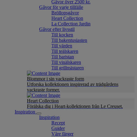
Gåvor över 2500 kr.
Gåvor för varje tillfälle
Bröllopsgåvor
Heart Collection
La Collection Jardin
Gåvor efter livsstil
Till kocken
Till bakentusiasten
Till värden
Till teälskaren
Till baristan
Till vinälskaren
Till grillmästaren
Blommor i sin vackraste form
Utforska kollektionen inspirerad av trädgårdens
vackraste former.
Heart Collection
Förälska dig i Heart-kollektionen från Le Creuset.
Inspiration
Inspiration
Recept
Guider
Våre färger