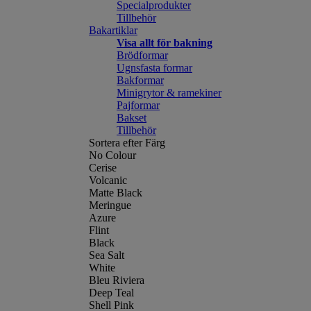
Specialprodukter
Tillbehör
Bakartiklar
Visa allt för bakning
Brödformar
Ugnsfasta formar
Bakformar
Minigrytor & ramekiner
Pajformar
Bakset
Tillbehör
Sortera efter Färg
No Colour
Cerise
Volcanic
Matte Black
Meringue
Azure
Flint
Black
Sea Salt
White
Bleu Riviera
Deep Teal
Shell Pink