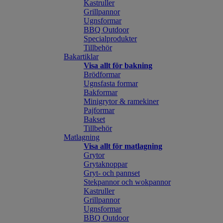
Kastruller
Grillpannor
Ugnsformar
BBQ Outdoor
Specialprodukter
Tillbehör
Bakartiklar
Visa allt för bakning
Brödformar
Ugnsfasta formar
Bakformar
Minigrytor & ramekiner
Pajformar
Bakset
Tillbehör
Matlagning
Visa allt för matlagning
Grytor
Grytaknoppar
Gryt- och pannset
Stekpannor och wokpannor
Kastruller
Grillpannor
Ugnsformar
BBQ Outdoor