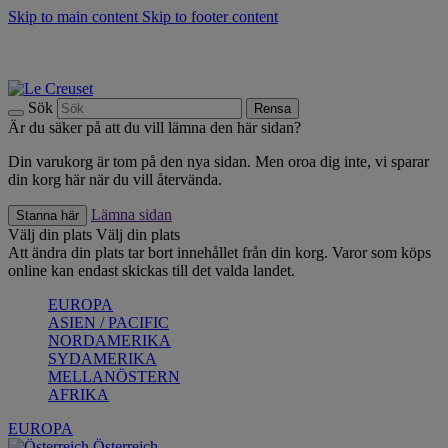
Skip to main content
Skip to footer content
Upptäck säsongens nyheter |
Shoppa nu
Anmäl dig till vårt nyhetsbrev och spara 10 % på ditt första köp.*
Fri frakt vid köp över 499 kr.
Sök
Rensa
Är du säker på att du vill lämna den här sidan?
Din varukorg är tom på den nya sidan. Men oroa dig inte, vi sparar
din korg här när du vill återvända.
Lämna sidan
Stanna här
Välj din plats
Välj din plats
Att ändra din plats tar bort innehållet från din korg. Varor som köps
online kan endast skickas till det valda landet.
EUROPA
ASIEN / PACIFIC
NORDAMERIKA
SYDAMERIKA
MELLANÖSTERN
AFRIKA
EUROPA
Österreich