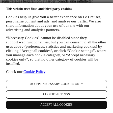
registrerades begäran om åtgärder rörande sina rättigheter.
3. Varför samlar vi in dessa uppgifter?
This website uses first- and third-party cookies
Det kan hända att vi bearbetar dina uppgifter för följande ändamål:
Cookies help us give you a better experience on Le Creuset,
FÖR ATT UPPFYLLA VÅRA RÄTTSLIGA
personalise content and ads, and analyse our traffic. We also
SKYLDIGHETER
share information about your use of our site with our
Det kan hända att vi måste bearbetar vissa uppgifter om dig
advertising and analytics partners.
för att uppfylla våra rättsliga skyldigheter samt andra
skyldigheter som uppstår i samband med anvisningar vi får
“Necessary Cookies” cannot be disabled since they
från myndigheter.
support web functionalities, but you can consent to all the other
uses above (preferences, statistics and marketing cookies) by
FÖR ATT SKAPA ETT LE CREUSET-KONTO
clicking “Accept all cookies”, or click “Cookie settings”, where
Vi kommer att använda dina uppgifter för att skapa ett Le
you manage each cookie category, or “Accept necessary
Creuset-konto som kommer att ge dig tillgång till en rad
cookies only”, so that no other category of cookies will be
förmåner som är begränsade till registrerade användare och
installed.
utarbetade så att man finner större nöje i våra tjänster, såsom
snabbare betalning, möjlighet att spara flera leveransadresser,
Check our
Cookie Policy
.
se och spåra beställningar. Sådan bearbetning bygger på ett
avtalsfäst utförande av denna tjänst.
FÖR ATT HANTERA DINA BESTÄLLNINGAR OCH
ACCEPT NECESSARY COOKIES ONLY
ERBJUDA DIG VÅRA PRODUKTER, VÅRA
TJÄNSTER OCH VÅR HJÄLP
COOKIE SETTINGS
Vi kommer att använda dina uppgifter för att hantera vårt
avtalsförhållande till dig, dina produktköp via webbplatsen
ACCEPT ALL COOKIES
och/eller i våra Le Creuset butiker, användning av
webbplatsen samt all service som erbjuds efter avslutat köp