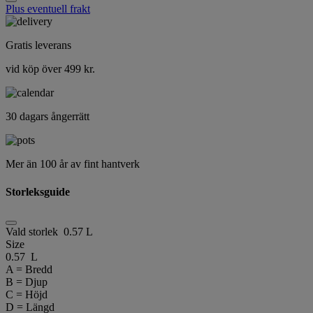
Plus eventuell frakt
Gratis leverans
vid köp över 499 kr.
30 dagars ångerrätt
Mer än 100 år av fint hantverk
Storleksguide
Vald storlek
0.57 L
Size
0.57 L
A = Bredd
B = Djup
C = Höjd
D = Längd