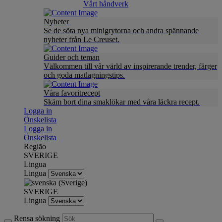
Vårt håndverk
Nyheter
Se de söta nya minigrytorna och andra spännande
nyheter från Le Creuset.
Guider och teman
Välkommen till vår värld av inspirerande trender, färger
och goda matlagningstips.
Våra favoritrecept
Skäm bort dina smaklökar med våra läckra recept.
Logga in
Önskelista
Logga in
Önskelista
Região
SVERIGE
Lingua
Lingua
SVERIGE
Lingua
Rensa sökning