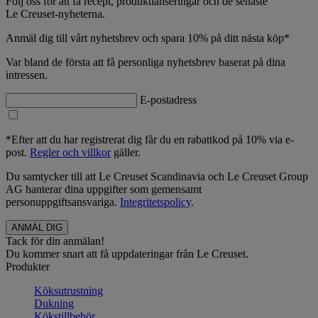
Följ oss för att få recept, produktlanseringar och de senaste
Le Creuset-nyheterna.
Anmäl dig till vårt nyhetsbrev och spara 10% på ditt nästa köp*
Var bland de första att få personliga nyhetsbrev baserat på dina
intressen.
E-postadress
*Efter att du har registrerat dig får du en rabattkod på 10% via e-
post.
Regler och villkor
gäller.
Du samtycker till att Le Creuset Scandinavia och Le Creuset Group
AG hanterar dina uppgifter som gemensamt
personuppgiftsansvariga.
Integritetspolicy
.
Tack för din anmälan!
Du kommer snart att få uppdateringar från Le Creuset.
Produkter
Köksutrustning
Dukning
Kökstillbehör