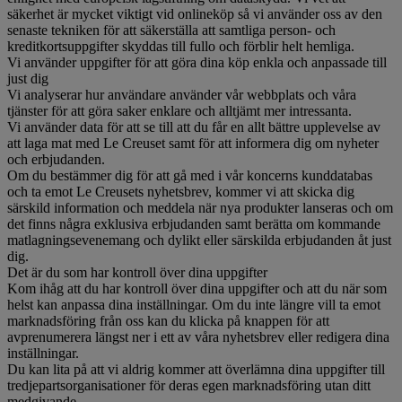
säkerhet är mycket viktigt vid onlineköp så vi använder oss av den
senaste tekniken för att säkerställa att samtliga person- och
kreditkortsuppgifter skyddas till fullo och förblir helt hemliga.
Vi använder uppgifter för att göra dina köp enkla och anpassade till
just dig
Vi analyserar hur användare använder vår webbplats och våra
tjänster för att göra saker enklare och alltjämt mer intressanta.
Vi använder data för att se till att du får en allt bättre upplevelse av
att laga mat med Le Creuset samt för att informera dig om nyheter
och erbjudanden.
Om du bestämmer dig för att gå med i vår koncerns kunddatabas
och ta emot Le Creusets nyhetsbrev, kommer vi att skicka dig
särskild information och meddela när nya produkter lanseras och om
det finns några exklusiva erbjudanden samt berätta om kommande
matlagningsevenemang och dylikt eller särskilda erbjudanden åt just
dig.
Det är du som har kontroll över dina uppgifter
Kom ihåg att du har kontroll över dina uppgifter och att du när som
helst kan anpassa dina inställningar. Om du inte längre vill ta emot
marknadsföring från oss kan du klicka på knappen för att
avprenumerera längst ner i ett av våra nyhetsbrev eller redigera dina
inställningar.
Du kan lita på att vi aldrig kommer att överlämna dina uppgifter till
tredjepartsorganisationer för deras egen marknadsföring utan ditt
medgivande.