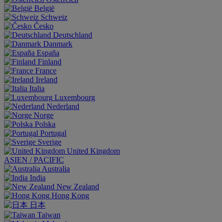
België
Schweiz
Česko
Deutschland
Danmark
España
Finland
France
Ireland
Italia
Luxembourg
Nederland
Norge
Polska
Portugal
Sverige
United Kingdom
ASIEN / PACIFIC
Australia
India
New Zealand
Hong Kong
日本
Taiwan