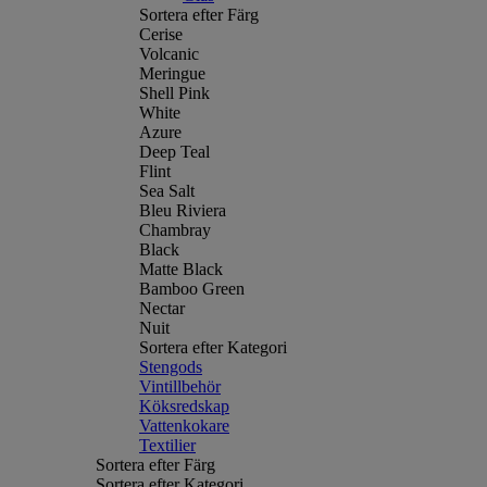
Sortera efter Färg
Cerise
Volcanic
Meringue
Shell Pink
White
Azure
Deep Teal
Flint
Sea Salt
Bleu Riviera
Chambray
Black
Matte Black
Bamboo Green
Nectar
Nuit
Sortera efter Kategori
Stengods
Vintillbehör
Köksredskap
Vattenkokare
Textilier
Sortera efter Färg
Sortera efter Kategori