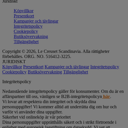
Juridiskt
Köpvillkor
Presentkort
Kampanjer och tävlingar
Integritetspolicy
Cookiepolicy
Butiksövervakning
Tillgänglighet
Copyright © 2026, Le Creuset Scandinavia. Alla rättigheter
förbehålles. ORG. NO. 516412-3225.
JURIDISKT
Köpvillkor
Presentkort
Kampanjer och tävlingar
Integritetspolicy
Cookiepolicy
Butiksövervakning
Tillgänglighet
Integritetspolicy
Nedanstående integritetspolicy gäller för konsumenter. Om du är en
affärspartner till oss, vänligen se B2B-integritetspolicyn
här
.
Vi lovar att respektera din integritet och skydda dina
personuppgifter! Vi kommer alltid att underrätta dig om hur och
varför vi använder dina uppgifter.
Säkerhet vid onlineköp är vår prioritet
Dina personuppgifter upprätthålls säkert och i strikt förtroende i
enlighet med europeisk lagstiftning om dataskydd. Vi vet att