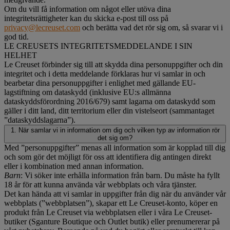
Om du vill få information om något eller utöva dina
integritetsrättigheter kan du skicka e-post till oss på
privacy@lecreuset.com
och berätta vad det rör sig om, så svarar vi i
god tid.
LE CREUSETS INTEGRITETSMEDDELANDE I SIN
HELHET
Le Creuset förbinder sig till att skydda dina personuppgifter och din
integritet och i detta meddelande förklaras hur vi samlar in och
bearbetar dina personuppgifter i enlighet med gällande EU-
lagstiftning om dataskydd (inklusive EU:s allmänna
dataskyddsförordning 2016/679) samt lagarna om dataskydd som
gäller i ditt land, ditt territorium eller din vistelseort (sammantaget
”dataskyddslagarna”).
1. När samlar vi in information om dig och vilken typ av information rör
det sig om?
Med ”personuppgifter” menas all information som är kopplad till dig
och som gör det möjligt för oss att identifiera dig antingen direkt
eller i kombination med annan information.
Barn
: Vi söker inte erhålla information från barn. Du måste ha fyllt
18 år för att kunna använda vår webbplats och våra tjänster.
Det kan hända att vi samlar in uppgifter från dig när du använder vår
webbplats (”webbplatsen”), skapar ett Le Creuset-konto, köper en
produkt från Le Creuset via webbplatsen eller i våra Le Creuset-
butiker (Sganture Boutique och Outlet butik) eller prenumererar på