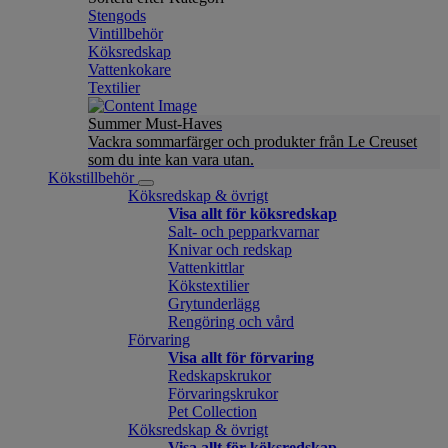
Stengods
Vintillbehör
Köksredskap
Vattenkokare
Textilier
Summer Must-Haves
Vackra sommarfärger och produkter från Le Creuset
som du inte kan vara utan.
Kökstillbehör
Köksredskap & övrigt
Visa allt för köksredskap
Salt- och pepparkvarnar
Knivar och redskap
Vattenkittlar
Kökstextilier
Grytunderlägg
Rengöring och vård
Förvaring
Visa allt för förvaring
Redskapskrukor
Förvaringskrukor
Pet Collection
Köksredskap & övrigt
Visa allt för köksredskap