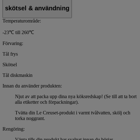
skötsel & användning
Temperaturområde:
-23℃ till 260℃
Förvaring:
Tål frys
Skötsel
Tål diskmaskin
Innan du använder produkten:
Njut av att packa upp dina nya köksredskap! (Se till att ta bort
alla etiketter och förpackningar).
Tvätta din Le Creuset-produkt i varmt tvålvatten, skölj och
torka noggrant.
Rengöring:
Vänta tills din produkt har svalnat innan du börjar