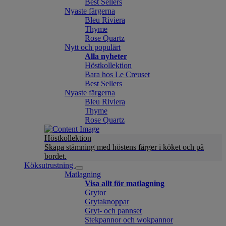
Best Sellers
Nyaste färgerna
Bleu Riviera
Thyme
Rose Quartz
Nytt och populärt
Alla nyheter
Höstkollektion
Bara hos Le Creuset
Best Sellers
Nyaste färgerna
Bleu Riviera
Thyme
Rose Quartz
Höstkollektion
Skapa stämning med höstens färger i köket och på
bordet.
Köksutrustning
Matlagning
Visa allt för matlagning
Grytor
Grytaknoppar
Gryt- och pannset
Stekpannor och wokpannor