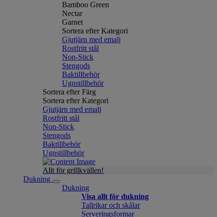
Bamboo Green
Nectar
Garnet
Sortera efter Kategori
Gjutjärn med emalj
Rostfritt stål
Non-Stick
Stengods
Baktillbehör
Ugnstillbehör
Sortera efter Färg
Sortera efter Kategori
Gjutjärn med emalj
Rostfritt stål
Non-Stick
Stengods
Baktillbehör
Ugnstillbehör
Allt för grillkvällen!
Dukning
Dukning
Visa allt för dukning
Tallrikar och skålar
Serveringsformar