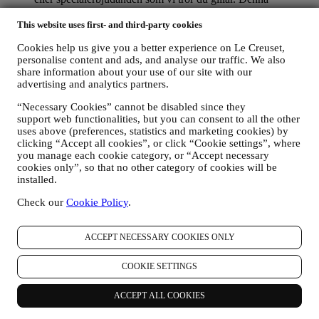
kommunikation kan väljas ut eller anpassas efter dig baserat
på de uppgifter vi har om dig som exempelvis din plats eller
This website uses first- and third-party cookies
köphistorik eller vilka av våra produkter du föredrar. Vi
Cookies help us give you a better experience on Le Creuset,
kommer att använda dina uppgifter för att få en bättre
personalise content and ads, and analyse our traffic. We also
förståelse för dina intressen. Detta gör vår kommunikation
share information about your use of our site with our
med dig mer personlig, relevant och intressant för dig. Det
advertising and analytics partners.
kommer inte att ha några andra effekter. Vi samlar också in
statistik om e-postöppning och klick med hjälp av branschens
“Necessary Cookies” cannot be disabled since they
standardtekniker för att kunna övervaka våra nyhetsbrev.
support web functionalities, but you can consent to all the other
Denna behandling baseras på ditt samtycke till att få personlig
uses above (preferences, statistics and marketing cookies) by
marknadsföringskommunikation från oss. Valet kan göras på
clicking “Accept all cookies”, or click “Cookie settings”, where
de punkter där personlig information samlas in genom att välja
you manage each cookie category, or “Accept necessary
lämplig kryssruta. Avanmälan: Du kan närsomhelst avstå från
cookies only”, so that no other category of cookies will be
att ta emot våra uppdateringar, kostnadsfritt, genom att klicka
installed.
på unsubscribe-knappen i något av våra nyhetsbrev. Det går
Check our
Cookie Policy
.
också bra att kontakta oss på
privacy@lecreuset.com
om du
föredrar det. Vi kommer att behandla din avanmälan så fort
som möjligt, men i vissa fall kan du komma att få ytterligare
ACCEPT NECESSARY COOKIES ONLY
några meddelanden innan avanmälningsprocessen är helt
slutförd.
Observera att vi inte lämnar ut eller säljer dina
COOKIE SETTINGS
kontaktuppgifter eller några andra personuppgifter till andra
företag för deras marknadsföringsändamål
.
RE-TARGETING / ANPASSADE ERBJUDANDEN OCH
ACCEPT ALL COOKIES
EN FÖRBÄTTRAD KUNDUPPLEVELSE