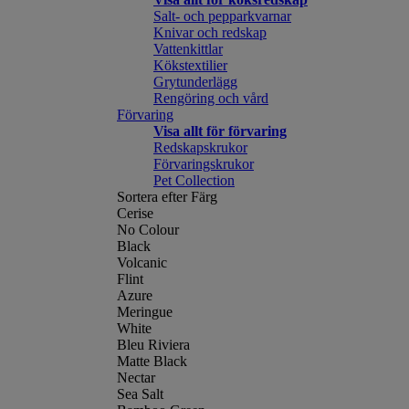
Salt- och pepparkvarnar
Knivar och redskap
Vattenkittlar
Kökstextilier
Grytunderlägg
Rengöring och vård
Förvaring
Visa allt för förvaring
Redskapskrukor
Förvaringskrukor
Pet Collection
Sortera efter Färg
Cerise
No Colour
Black
Volcanic
Flint
Azure
Meringue
White
Bleu Riviera
Matte Black
Nectar
Sea Salt