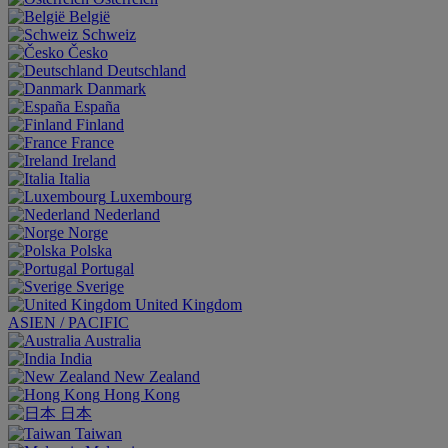
België
Schweiz
Česko
Deutschland
Danmark
España
Finland
France
Ireland
Italia
Luxembourg
Nederland
Norge
Polska
Portugal
Sverige
United Kingdom
ASIEN / PACIFIC
Australia
India
New Zealand
Hong Kong
日本
Taiwan