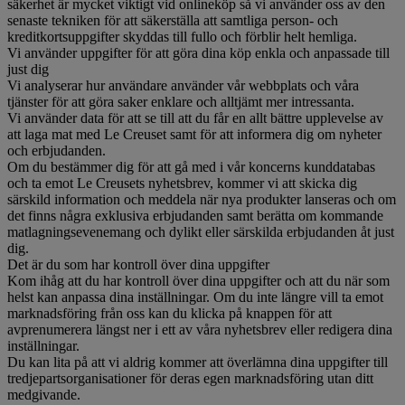
säkerhet är mycket viktigt vid onlineköp så vi använder oss av den
senaste tekniken för att säkerställa att samtliga person- och
kreditkortsuppgifter skyddas till fullo och förblir helt hemliga.
Vi använder uppgifter för att göra dina köp enkla och anpassade till
just dig
Vi analyserar hur användare använder vår webbplats och våra
tjänster för att göra saker enklare och alltjämt mer intressanta.
Vi använder data för att se till att du får en allt bättre upplevelse av
att laga mat med Le Creuset samt för att informera dig om nyheter
och erbjudanden.
Om du bestämmer dig för att gå med i vår koncerns kunddatabas
och ta emot Le Creusets nyhetsbrev, kommer vi att skicka dig
särskild information och meddela när nya produkter lanseras och om
det finns några exklusiva erbjudanden samt berätta om kommande
matlagningsevenemang och dylikt eller särskilda erbjudanden åt just
dig.
Det är du som har kontroll över dina uppgifter
Kom ihåg att du har kontroll över dina uppgifter och att du när som
helst kan anpassa dina inställningar. Om du inte längre vill ta emot
marknadsföring från oss kan du klicka på knappen för att
avprenumerera längst ner i ett av våra nyhetsbrev eller redigera dina
inställningar.
Du kan lita på att vi aldrig kommer att överlämna dina uppgifter till
tredjepartsorganisationer för deras egen marknadsföring utan ditt
medgivande.