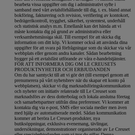
bearbeta vissa uppgifter om dig i administrativt syfte i
samband med vårt avtalsförhållande till dig, t. ex. bland annat
bokföring, fakturering och revision, verifiering av kontokort,
bedrägerikontroll, trygghet, säkerhet, systemtest, underhåll
och statistisk analys m.m. Emellanåt kan det hända att vi
måste kontakta dig på grund av administrativa eller
verksamhetsmässiga skäl. Till exempel för att skicka dig
information om ditt köp. Vi kommer också att använda dina
uppgifter för att svara på förfrågningar som du skickar via vår
webbplats eller genom andra kanaler. Sådan bearbetning
bygger på ett avtalsfäst utförande av våra e-handelstjänster.
FÖR ATT INFORMERA DIG OM LE CREUSETS
PRODUKTNYHETER OCH ERBJUDANDEN
Om du har samtyckt till att vi gör det (till exempel genom att
prenumerera på vårt nyhetsbrev när du skapar ett konto på
webbplatsen), skickar vi dig marknadsföringskommunikation
och nyheter om initiativ relaterade till Le Creuset som
marknadsförs av dess dotterbolag och lokala anslutna företag
och samarbetspartner utifrån dina preferenser. Vi kommer att
kontakta dig via e-post, SMS eller sociala medier men även
med hjälp av automatiserade medel. Sådan kommunikation
kommer att beröra Le Creuset-produkter, nya
butiksöppningar, exklusiva evenemang, tävlingar,
undersökningar, demonstrationer organiserade av Le Creuset
eller specialerbjudanden som vi tror du gillar. Denna