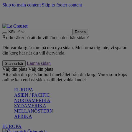
Skip to main content
Skip to footer content
Upptäck säsongens nyheter |
Shoppa nu
Anmäl dig till vårt nyhetsbrev och spara 10 % på ditt första köp.*
Fri frakt vid köp över 499 kr.
Sök
Rensa
Är du säker på att du vill lämna den här sidan?
Din varukorg är tom på den nya sidan. Men oroa dig inte, vi sparar
din korg här när du vill återvända.
Lämna sidan
Stanna här
Välj din plats
Välj din plats
Att ändra din plats tar bort innehållet från din korg. Varor som köps
online kan endast skickas till det valda landet.
EUROPA
ASIEN / PACIFIC
NORDAMERIKA
SYDAMERIKA
MELLANÖSTERN
AFRIKA
EUROPA
Österreich