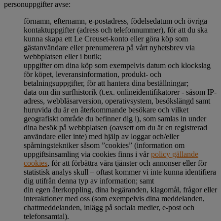
personuppgifter avse:
förnamn, efternamn, e-postadress, födelsedatum och övriga
kontaktuppgifter (adress och telefonnummer), för att du ska
kunna skapa ett Le Creuset-konto eller göra köp som
gästanvändare eller prenumerera på vårt nyhetsbrev via
webbplatsen eller i butik;
uppgifter om dina köp som exempelvis datum och klockslag
för köpet, leveransinformation, produkt- och
betalningsuppgifter, för att hantera dina beställningar;
data om din surfhistorik (t.ex. onlineidentifikatorer - såsom IP-
adress, webbläsarversion, operativsystem, besökslängd samt
huruvida du är en återkommande besökare och vilket
geografiskt område du befinner dig i), som samlas in under
dina besök på webbplatsen (oavsett om du är en registrerad
användare eller inte) med hjälp av loggar och/eller
spårningstekniker såsom ”cookies” (information om
uppgiftsinsamling via cookies finns i vår
policy gällande
cookies
, för att förbättra våra tjänster och annonser eller för
statistisk analys skull – oftast kommer vi inte kunna identifiera
dig utifrån denna typ av information; samt
din egen återkoppling, dina begäranden, klagomål, frågor eller
interaktioner med oss (som exempelvis dina meddelanden,
chattmeddelanden, inlägg på sociala medier, e-post och
telefonsamtal).