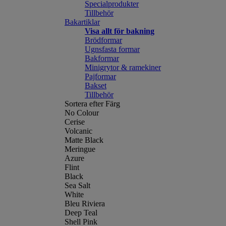
Specialprodukter
Tillbehör
Bakartiklar
Visa allt för bakning
Brödformar
Ugnsfasta formar
Bakformar
Minigrytor & ramekiner
Pajformar
Bakset
Tillbehör
Sortera efter Färg
No Colour
Cerise
Volcanic
Matte Black
Meringue
Azure
Flint
Black
Sea Salt
White
Bleu Riviera
Deep Teal
Shell Pink