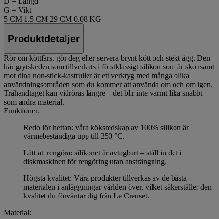
D = Längd
G = Vikt
5 CM
1.5 CM
29 CM
0.08 KG
Produktdetaljer
Rör om köttfärs, gör deg eller servera brynt kött och stekt ägg. Den
här grytskeden som tillverkats i förstklassigt silikon som är skonsamt
mot dina non-stick-kastruller är ett verktyg med många olika
användningsområden som du kommer att använda om och om igen.
Trähandtaget kan vidröras längre – det blir inte varmt lika snabbt
som andra material.
Funktioner:
Redo för hettan: våra köksredskap av 100% silikon är
värmebeständiga upp till 250 °C.
Lätt att rengöra: silikonet är avtagbart – ställ in det i
diskmaskinen för rengöring utan ansträngning.
Högsta kvalitet: Våra produkter tillverkas av de bästa
materialen i anläggningar världen över, vilket säkerställer den
kvalitet du förväntar dig från Le Creuset.
Material: