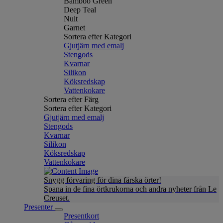
Bamboo Green
Deep Teal
Nuit
Garnet
Sortera efter Kategori
Gjutjärn med emalj
Stengods
Kvarnar
Silikon
Köksredskap
Vattenkokare
Sortera efter Färg
Sortera efter Kategori
Gjutjärn med emalj
Stengods
Kvarnar
Silikon
Köksredskap
Vattenkokare
Snygg förvaring för dina färska örter!
Spana in de fina örtkrukorna och andra nyheter från Le
Creuset.
Presenter
Presentkort