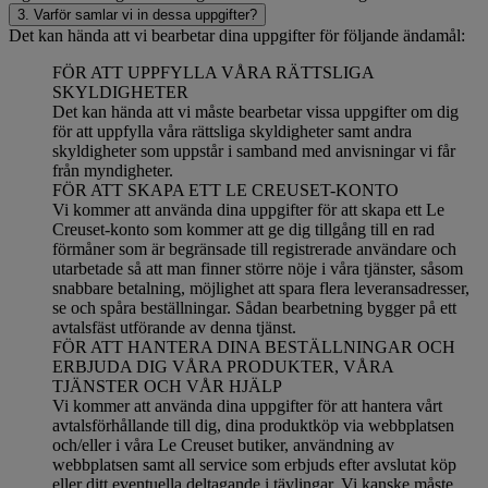
3. Varför samlar vi in dessa uppgifter?
Det kan hända att vi bearbetar dina uppgifter för följande ändamål:
FÖR ATT UPPFYLLA VÅRA RÄTTSLIGA
SKYLDIGHETER
Det kan hända att vi måste bearbetar vissa uppgifter om dig
för att uppfylla våra rättsliga skyldigheter samt andra
skyldigheter som uppstår i samband med anvisningar vi får
från myndigheter.
FÖR ATT SKAPA ETT LE CREUSET-KONTO
Vi kommer att använda dina uppgifter för att skapa ett Le
Creuset-konto som kommer att ge dig tillgång till en rad
förmåner som är begränsade till registrerade användare och
utarbetade så att man finner större nöje i våra tjänster, såsom
snabbare betalning, möjlighet att spara flera leveransadresser,
se och spåra beställningar. Sådan bearbetning bygger på ett
avtalsfäst utförande av denna tjänst.
FÖR ATT HANTERA DINA BESTÄLLNINGAR OCH
ERBJUDA DIG VÅRA PRODUKTER, VÅRA
TJÄNSTER OCH VÅR HJÄLP
Vi kommer att använda dina uppgifter för att hantera vårt
avtalsförhållande till dig, dina produktköp via webbplatsen
och/eller i våra Le Creuset butiker, användning av
webbplatsen samt all service som erbjuds efter avslutat köp
eller ditt eventuella deltagande i tävlingar. Vi kanske måste