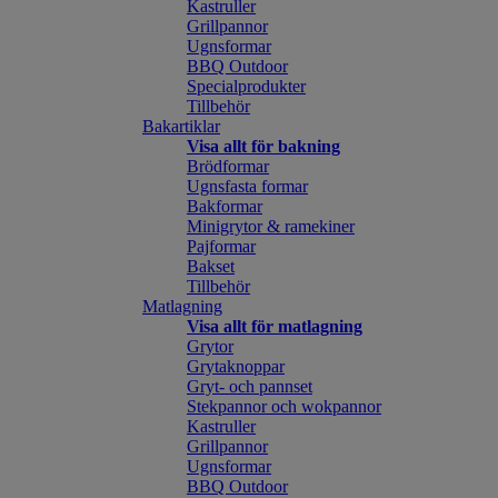
Kastruller
Grillpannor
Ugnsformar
BBQ Outdoor
Specialprodukter
Tillbehör
Bakartiklar
Visa allt för bakning
Brödformar
Ugnsfasta formar
Bakformar
Minigrytor & ramekiner
Pajformar
Bakset
Tillbehör
Matlagning
Visa allt för matlagning
Grytor
Grytaknoppar
Gryt- och pannset
Stekpannor och wokpannor
Kastruller
Grillpannor
Ugnsformar
BBQ Outdoor