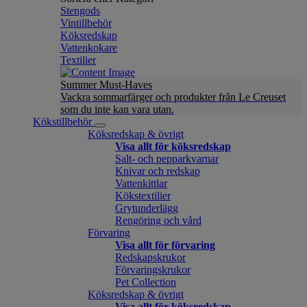
Stengods
Vintillbehör
Köksredskap
Vattenkokare
Textilier
Summer Must-Haves
Vackra sommarfärger och produkter från Le Creuset
som du inte kan vara utan.
Kökstillbehör
Köksredskap & övrigt
Visa allt för köksredskap
Salt- och pepparkvarnar
Knivar och redskap
Vattenkittlar
Kökstextilier
Grytunderlägg
Rengöring och vård
Förvaring
Visa allt för förvaring
Redskapskrukor
Förvaringskrukor
Pet Collection
Köksredskap & övrigt
Visa allt för köksredskap