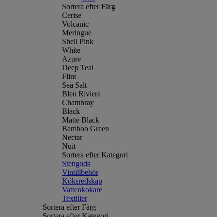
Sortera efter Färg
Cerise
Volcanic
Meringue
Shell Pink
White
Azure
Deep Teal
Flint
Sea Salt
Bleu Riviera
Chambray
Black
Matte Black
Bamboo Green
Nectar
Nuit
Sortera efter Kategori
Stengods
Vintillbehör
Köksredskap
Vattenkokare
Textilier
Sortera efter Färg
Sortera efter Kategori