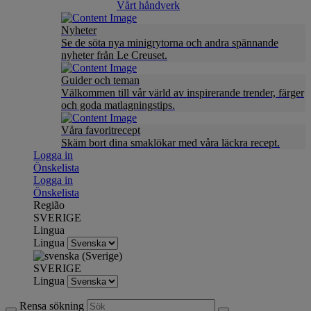
Vårt håndverk
Nyheter
Se de söta nya minigrytorna och andra spännande
nyheter från Le Creuset.
Guider och teman
Välkommen till vår värld av inspirerande trender, färger
och goda matlagningstips.
Våra favoritrecept
Skäm bort dina smaklökar med våra läckra recept.
Logga in
Önskelista
Logga in
Önskelista
Região
SVERIGE
Lingua
Lingua
SVERIGE
Lingua
Rensa sökning