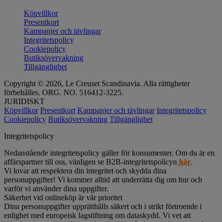
Köpvillkor
Presentkort
Kampanjer och tävlingar
Integritetspolicy
Cookiepolicy
Butiksövervakning
Tillgänglighet
Copyright © 2026, Le Creuset Scandinavia. Alla rättigheter
förbehålles. ORG. NO. 516412-3225.
JURIDISKT
Köpvillkor
Presentkort
Kampanjer och tävlingar
Integritetspolicy
Cookiepolicy
Butiksövervakning
Tillgänglighet
Integritetspolicy
Nedanstående integritetspolicy gäller för konsumenter. Om du är en
affärspartner till oss, vänligen se B2B-integritetspolicyn
här
.
Vi lovar att respektera din integritet och skydda dina
personuppgifter! Vi kommer alltid att underrätta dig om hur och
varför vi använder dina uppgifter.
Säkerhet vid onlineköp är vår prioritet
Dina personuppgifter upprätthålls säkert och i strikt förtroende i
enlighet med europeisk lagstiftning om dataskydd. Vi vet att