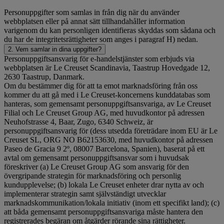
Personuppgifter som samlas in från dig när du använder
webbplatsen eller på annat sätt tillhandahåller information
varigenom du kan personligen identifieras skyddas som sådana och
du har de integritetsrättigheter som anges i paragraf H) nedan.
2. Vem samlar in dina uppgifter?
Personuppgiftsansvarig för e-handelstjänster som erbjuds via
webbplatsen är Le Creuset Scandinavia, Taastrup Hovedgade 12,
2630 Taastrup, Danmark.
Om du bestämmer dig för att ta emot marknadsföring från oss
kommer du att gå med i Le Creuset-koncernens kunddatabas som
hanteras, som gemensamt personuppgiftsansvariga, av Le Creuset
Filial och Le Creuset Group AG, med huvudkontor på adressen
Neuhofstrasse 4, Baar, Zugo, 6340 Schweiz, är
personuppgiftsansvarig för (dess utsedda företrädare inom EU är Le
Creuset SL, ORG NO B62153630, med huvudkontor på adressen
Paseo de Gracia 9 2º, 08007 Barcelona, Spanien), baserat på ett
avtal om gemensamt personuppgiftsansvar som i huvudsak
föreskriver (a) Le Creuset Group AG som ansvarig för den
övergripande strategin för marknadsföring och personlig
kundupplevelse; (b) lokala Le Creuset enheter drar nytta av och
implementerar strategin samt självständigt utvecklar
marknadskommunikation/lokala initiativ (inom ett specifikt land); (c)
att båda gemensamt personuppgiftsansvariga måste hantera den
registrerades begäran om åtgärder rörande sina rättigheter.