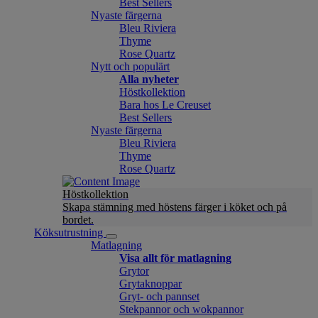
Best Sellers
Nyaste färgerna
Bleu Riviera
Thyme
Rose Quartz
Nytt och populärt
Alla nyheter
Höstkollektion
Bara hos Le Creuset
Best Sellers
Nyaste färgerna
Bleu Riviera
Thyme
Rose Quartz
Höstkollektion
Skapa stämning med höstens färger i köket och på
bordet.
Köksutrustning
Matlagning
Visa allt för matlagning
Grytor
Grytaknoppar
Gryt- och pannset
Stekpannor och wokpannor