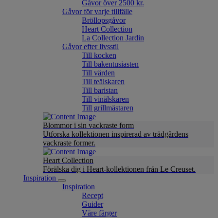
Gåvor över 2500 kr.
Gåvor för varje tillfälle
Bröllopsgåvor
Heart Collection
La Collection Jardin
Gåvor efter livsstil
Till kocken
Till bakentusiasten
Till värden
Till teälskaren
Till baristan
Till vinälskaren
Till grillmästaren
Blommor i sin vackraste form
Utforska kollektionen inspirerad av trädgårdens
vackraste former.
Heart Collection
Förälska dig i Heart-kollektionen från Le Creuset.
Inspiration
Inspiration
Recept
Guider
Våre färger