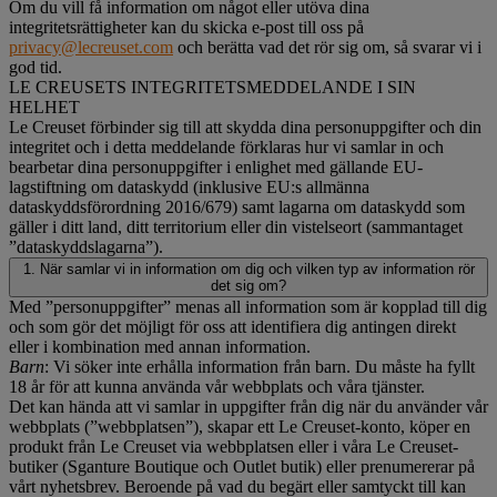
Om du vill få information om något eller utöva dina
integritetsrättigheter kan du skicka e-post till oss på
privacy@lecreuset.com
och berätta vad det rör sig om, så svarar vi i
god tid.
LE CREUSETS INTEGRITETSMEDDELANDE I SIN
HELHET
Le Creuset förbinder sig till att skydda dina personuppgifter och din
integritet och i detta meddelande förklaras hur vi samlar in och
bearbetar dina personuppgifter i enlighet med gällande EU-
lagstiftning om dataskydd (inklusive EU:s allmänna
dataskyddsförordning 2016/679) samt lagarna om dataskydd som
gäller i ditt land, ditt territorium eller din vistelseort (sammantaget
”dataskyddslagarna”).
1. När samlar vi in information om dig och vilken typ av information rör
det sig om?
Med ”personuppgifter” menas all information som är kopplad till dig
och som gör det möjligt för oss att identifiera dig antingen direkt
eller i kombination med annan information.
Barn
: Vi söker inte erhålla information från barn. Du måste ha fyllt
18 år för att kunna använda vår webbplats och våra tjänster.
Det kan hända att vi samlar in uppgifter från dig när du använder vår
webbplats (”webbplatsen”), skapar ett Le Creuset-konto, köper en
produkt från Le Creuset via webbplatsen eller i våra Le Creuset-
butiker (Sganture Boutique och Outlet butik) eller prenumererar på
vårt nyhetsbrev. Beroende på vad du begärt eller samtyckt till kan