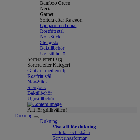
Bamboo Green
Nectar
Garnet
Sortera efter Kategori
Gjutjärn med emalj
Rostfritt stål
Non-Stick
Stengods
Baktillbehör
Ugnstillbehör
Sortera efter Färg
Sortera efter Kategori
Gjutjärn med emalj
Rostfritt stål
Non-Stick
Stengods
Baktillbehör
Ugnstillbehör
Allt för grillkvällen!
Dukning
Dukning
Visa allt för dukning
Tallrikar och skålar
Serveringsformar