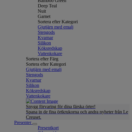
Bamboo Green
Deep Teal
Nuit
Garnet
Sortera efter Kategori
Gjutjärn med emalj
Stengods
Kvarnar
Silikon
Köksredskap
Vattenkokare
Sortera efter Färg
Sortera efter Kategori
Gjutjärn med emalj
Stengods
Kvarnar
Silikon
Köksredskap
Vattenkokare
Snygg förvaring för dina färska örter!
Spana in de fina örtkrukorna och andra nyheter från Le
Creuset.
Presenter
Presentkort