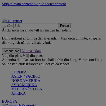
Skip to main content
Skip to footer content
Upptäck säsongens nyheter |
Shoppa nu
Anmäl dig till vårt nyhetsbrev och spara 10 % på ditt första köp.*
Fri frakt vid köp över 499 kr.
Sök
Rensa
Är du säker på att du vill lämna den här sidan?
Din varukorg är tom på den nya sidan. Men oroa dig inte, vi sparar
din korg här när du vill återvända.
Lämna sidan
Stanna här
Välj din plats
Välj din plats
Att ändra din plats tar bort innehållet från din korg. Varor som köps
online kan endast skickas till det valda landet.
EUROPA
ASIEN / PACIFIC
NORDAMERIKA
SYDAMERIKA
MELLANÖSTERN
AFRIKA
EUROPA
Österreich