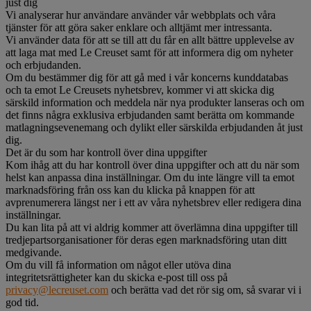
just dig
Vi analyserar hur användare använder vår webbplats och våra
tjänster för att göra saker enklare och alltjämt mer intressanta.
Vi använder data för att se till att du får en allt bättre upplevelse av
att laga mat med Le Creuset samt för att informera dig om nyheter
och erbjudanden.
Om du bestämmer dig för att gå med i vår koncerns kunddatabas
och ta emot Le Creusets nyhetsbrev, kommer vi att skicka dig
särskild information och meddela när nya produkter lanseras och om
det finns några exklusiva erbjudanden samt berätta om kommande
matlagningsevenemang och dylikt eller särskilda erbjudanden åt just
dig.
Det är du som har kontroll över dina uppgifter
Kom ihåg att du har kontroll över dina uppgifter och att du när som
helst kan anpassa dina inställningar. Om du inte längre vill ta emot
marknadsföring från oss kan du klicka på knappen för att
avprenumerera längst ner i ett av våra nyhetsbrev eller redigera dina
inställningar.
Du kan lita på att vi aldrig kommer att överlämna dina uppgifter till
tredjepartsorganisationer för deras egen marknadsföring utan ditt
medgivande.
Om du vill få information om något eller utöva dina
integritetsrättigheter kan du skicka e-post till oss på
privacy@lecreuset.com
och berätta vad det rör sig om, så svarar vi i
god tid.