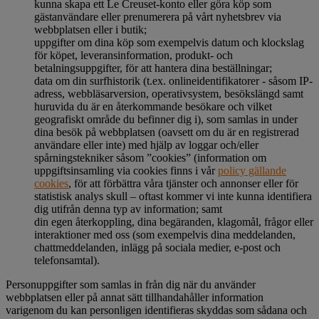
kunna skapa ett Le Creuset-konto eller göra köp som
gästanvändare eller prenumerera på vårt nyhetsbrev via
webbplatsen eller i butik;
uppgifter om dina köp som exempelvis datum och klockslag
för köpet, leveransinformation, produkt- och
betalningsuppgifter, för att hantera dina beställningar;
data om din surfhistorik (t.ex. onlineidentifikatorer - såsom IP-
adress, webbläsarversion, operativsystem, besökslängd samt
huruvida du är en återkommande besökare och vilket
geografiskt område du befinner dig i), som samlas in under
dina besök på webbplatsen (oavsett om du är en registrerad
användare eller inte) med hjälp av loggar och/eller
spårningstekniker såsom ”cookies” (information om
uppgiftsinsamling via cookies finns i vår
policy gällande
cookies
, för att förbättra våra tjänster och annonser eller för
statistisk analys skull – oftast kommer vi inte kunna identifiera
dig utifrån denna typ av information; samt
din egen återkoppling, dina begäranden, klagomål, frågor eller
interaktioner med oss (som exempelvis dina meddelanden,
chattmeddelanden, inlägg på sociala medier, e-post och
telefonsamtal).
Personuppgifter som samlas in från dig när du använder
webbplatsen eller på annat sätt tillhandahåller information
varigenom du kan personligen identifieras skyddas som sådana och