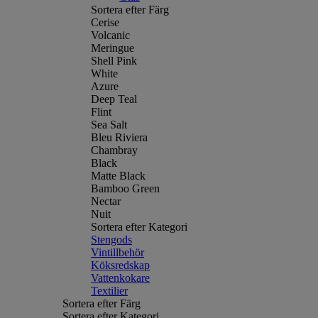
Sortera efter Färg
Cerise
Volcanic
Meringue
Shell Pink
White
Azure
Deep Teal
Flint
Sea Salt
Bleu Riviera
Chambray
Black
Matte Black
Bamboo Green
Nectar
Nuit
Sortera efter Kategori
Stengods
Vintillbehör
Köksredskap
Vattenkokare
Textilier
Sortera efter Färg
Sortera efter Kategori