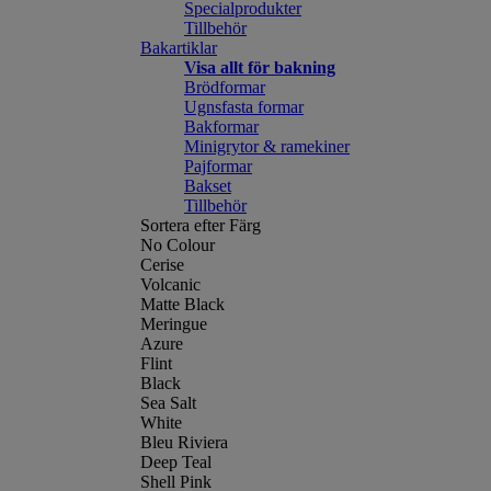
Specialprodukter
Tillbehör
Bakartiklar
Visa allt för bakning
Brödformar
Ugnsfasta formar
Bakformar
Minigrytor & ramekiner
Pajformar
Bakset
Tillbehör
Sortera efter Färg
No Colour
Cerise
Volcanic
Matte Black
Meringue
Azure
Flint
Black
Sea Salt
White
Bleu Riviera
Deep Teal
Shell Pink