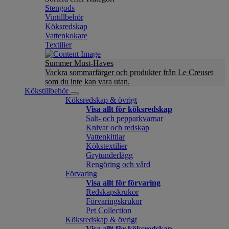
Stengods
Vintillbehör
Köksredskap
Vattenkokare
Textilier
Summer Must-Haves
Vackra sommarfärger och produkter från Le Creuset
som du inte kan vara utan.
Kökstillbehör
Köksredskap & övrigt
Visa allt för köksredskap
Salt- och pepparkvarnar
Knivar och redskap
Vattenkittlar
Kökstextilier
Grytunderlägg
Rengöring och vård
Förvaring
Visa allt för förvaring
Redskapskrukor
Förvaringskrukor
Pet Collection
Köksredskap & övrigt
Visa allt för köksredskap