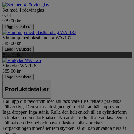
Set med 4 rödvinsglas
0.7 L
979,00 kr.
Lägg i varukorg
Vinpump med plasthandtag WA-137
385,00 kr.
Lägg i varukorg
Best Seller
Vinkylar WA-126
385,00 kr.
Lägg i varukorg
Produktdetaljer
Häll upp ditt favoritvin med stil tack vare Le Creusets praktiska
hällverktyg. Den smarta designen gör det lätt att hälla upp vinet.
Inga droppar. Inga stänk. Rulla den helt enkelt till en cylinderform
och placera den i flaskhalsen. Nu är den redo att användas. Den är
hållfast och flexibel och passar flaskor i alla storlekar.
Förpackningen innehåller fem stycken, så du kan använda flera åt
gången.