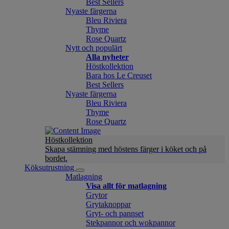
Best Sellers
Nyaste färgerna
Bleu Riviera
Thyme
Rose Quartz
Nytt och populärt
Alla nyheter
Höstkollektion
Bara hos Le Creuset
Best Sellers
Nyaste färgerna
Bleu Riviera
Thyme
Rose Quartz
Höstkollektion
Skapa stämning med höstens färger i köket och på
bordet.
Köksutrustning
Matlagning
Visa allt för matlagning
Grytor
Grytaknoppar
Gryt- och pannset
Stekpannor och wokpannor