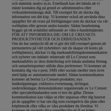
och statistisk analys m.m. Emellanåt kan det hända att vi
måste kontakta dig på grund av administrativa eller
verksamhetsmässiga skäl. Till exempel för att skicka dig
information om ditt köp. Vi kommer också att använda dina
uppgifter för att svara på förfrågningar som du skickar via vår
webbplats eller genom andra kanaler. Sådan bearbetning
bygger på ett avtalsfäst utförande av våra e-handelstjänster.
FÖR ATT INFORMERA DIG OM LE CREUSETS
PRODUKTNYHETER OCH ERBJUDANDEN
Om du har samtyckt till att vi gör det (till exempel genom att
prenumerera på vårt nyhetsbrev när du skapar ett konto på
webbplatsen), skickar vi dig marknadsföringskommunikation
och nyheter om initiativ relaterade till Le Creuset som
marknadsförs av dess dotterbolag och lokala anslutna företag
och samarbetspartner utifrån dina preferenser. Vi kommer att
kontakta dig via e-post, SMS eller sociala medier men även
med hjälp av automatiserade medel. Sådan kommunikation
kommer att beröra Le Creuset-produkter, nya
butiksöppningar, exklusiva evenemang, tävlingar,
undersökningar, demonstrationer organiserade av Le Creuset
eller specialerbjudanden som vi tror du gillar. Denna
kommunikation kan väljas ut eller anpassas efter dig baserat
på de uppgifter vi har om dig som exempelvis din plats eller
köphistorik eller vilka av våra produkter du föredrar. Vi
kommer att använda dina uppgifter för att få en bättre