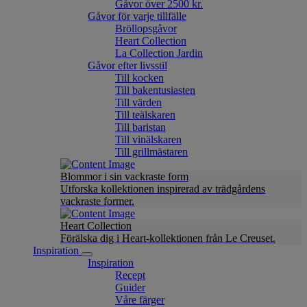
Gåvor över 2500 kr.
Gåvor för varje tillfälle
Bröllopsgåvor
Heart Collection
La Collection Jardin
Gåvor efter livsstil
Till kocken
Till bakentusiasten
Till värden
Till teälskaren
Till baristan
Till vinälskaren
Till grillmästaren
Blommor i sin vackraste form
Utforska kollektionen inspirerad av trädgårdens
vackraste former.
Heart Collection
Förälska dig i Heart-kollektionen från Le Creuset.
Inspiration
Inspiration
Recept
Guider
Våre färger