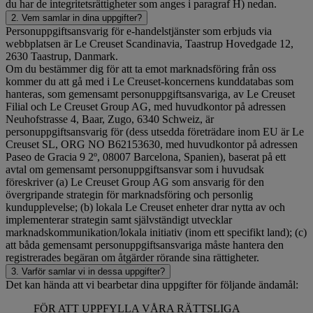
du har de integritetsrättigheter som anges i paragraf H) nedan.
2. Vem samlar in dina uppgifter?
Personuppgiftsansvarig för e-handelstjänster som erbjuds via
webbplatsen är Le Creuset Scandinavia, Taastrup Hovedgade 12,
2630 Taastrup, Danmark.
Om du bestämmer dig för att ta emot marknadsföring från oss
kommer du att gå med i Le Creuset-koncernens kunddatabas som
hanteras, som gemensamt personuppgiftsansvariga, av Le Creuset
Filial och Le Creuset Group AG, med huvudkontor på adressen
Neuhofstrasse 4, Baar, Zugo, 6340 Schweiz, är
personuppgiftsansvarig för (dess utsedda företrädare inom EU är Le
Creuset SL, ORG NO B62153630, med huvudkontor på adressen
Paseo de Gracia 9 2º, 08007 Barcelona, Spanien), baserat på ett
avtal om gemensamt personuppgiftsansvar som i huvudsak
föreskriver (a) Le Creuset Group AG som ansvarig för den
övergripande strategin för marknadsföring och personlig
kundupplevelse; (b) lokala Le Creuset enheter drar nytta av och
implementerar strategin samt självständigt utvecklar
marknadskommunikation/lokala initiativ (inom ett specifikt land); (c)
att båda gemensamt personuppgiftsansvariga måste hantera den
registrerades begäran om åtgärder rörande sina rättigheter.
3. Varför samlar vi in dessa uppgifter?
Det kan hända att vi bearbetar dina uppgifter för följande ändamål:
FÖR ATT UPPFYLLA VÅRA RÄTTSLIGA