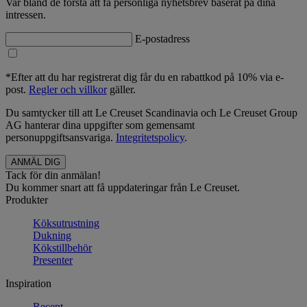
Var bland de första att få personliga nyhetsbrev baserat på dina
intressen.
E-postadress
*Efter att du har registrerat dig får du en rabattkod på 10% via e-
post.
Regler och villkor
gäller.
Du samtycker till att Le Creuset Scandinavia och Le Creuset Group
AG hanterar dina uppgifter som gemensamt
personuppgiftsansvariga.
Integritetspolicy
.
Tack för din anmälan!
Du kommer snart att få uppdateringar från Le Creuset.
Produkter
Köksutrustning
Dukning
Kökstillbehör
Presenter
Inspiration
Recept