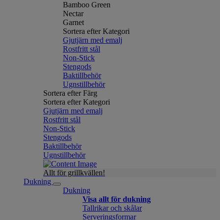
Bamboo Green
Nectar
Garnet
Sortera efter Kategori
Gjutjärn med emalj
Rostfritt stål
Non-Stick
Stengods
Baktillbehör
Ugnstillbehör
Sortera efter Färg
Sortera efter Kategori
Gjutjärn med emalj
Rostfritt stål
Non-Stick
Stengods
Baktillbehör
Ugnstillbehör
Allt för grillkvällen!
Dukning
Dukning
Visa allt för dukning
Tallrikar och skålar
Serveringsformar