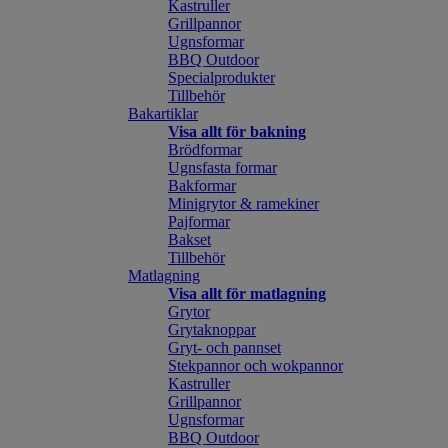
Kastruller
Grillpannor
Ugnsformar
BBQ Outdoor
Specialprodukter
Tillbehör
Bakartiklar
Visa allt för bakning
Brödformar
Ugnsfasta formar
Bakformar
Minigrytor & ramekiner
Pajformar
Bakset
Tillbehör
Matlagning
Visa allt för matlagning
Grytor
Grytaknoppar
Gryt- och pannset
Stekpannor och wokpannor
Kastruller
Grillpannor
Ugnsformar
BBQ Outdoor