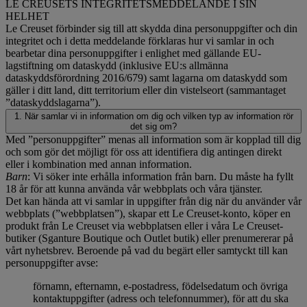
LE CREUSETS INTEGRITETSMEDDELANDE I SIN
HELHET
Le Creuset förbinder sig till att skydda dina personuppgifter och din
integritet och i detta meddelande förklaras hur vi samlar in och
bearbetar dina personuppgifter i enlighet med gällande EU-
lagstiftning om dataskydd (inklusive EU:s allmänna
dataskyddsförordning 2016/679) samt lagarna om dataskydd som
gäller i ditt land, ditt territorium eller din vistelseort (sammantaget
”dataskyddslagarna”).
1. När samlar vi in information om dig och vilken typ av information rör
det sig om?
Med ”personuppgifter” menas all information som är kopplad till dig
och som gör det möjligt för oss att identifiera dig antingen direkt
eller i kombination med annan information.
Barn
: Vi söker inte erhålla information från barn. Du måste ha fyllt
18 år för att kunna använda vår webbplats och våra tjänster.
Det kan hända att vi samlar in uppgifter från dig när du använder vår
webbplats (”webbplatsen”), skapar ett Le Creuset-konto, köper en
produkt från Le Creuset via webbplatsen eller i våra Le Creuset-
butiker (Sganture Boutique och Outlet butik) eller prenumererar på
vårt nyhetsbrev. Beroende på vad du begärt eller samtyckt till kan
personuppgifter avse:
förnamn, efternamn, e-postadress, födelsedatum och övriga
kontaktuppgifter (adress och telefonnummer), för att du ska