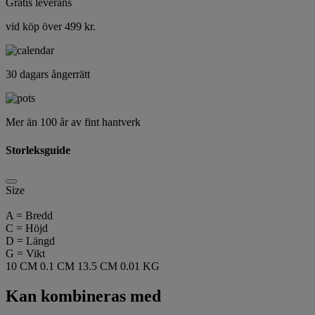
Gratis leverans
vid köp över 499 kr.
30 dagars ångerrätt
Mer än 100 år av fint hantverk
Storleksguide
Size
A = Bredd
C = Höjd
D = Längd
G = Vikt
10 CM
0.1 CM
13.5 CM
0.01 KG
Kan kombineras med