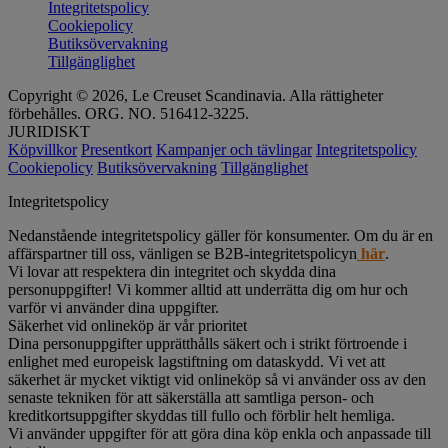
Integritetspolicy
Cookiepolicy
Butiksövervakning
Tillgänglighet
Copyright © 2026, Le Creuset Scandinavia. Alla rättigheter
förbehålles. ORG. NO. 516412-3225.
JURIDISKT
Köpvillkor
Presentkort
Kampanjer och tävlingar
Integritetspolicy
Cookiepolicy
Butiksövervakning
Tillgänglighet
Integritetspolicy
Nedanstående integritetspolicy gäller för konsumenter. Om du är en
affärspartner till oss, vänligen se B2B-integritetspolicyn
här
.
Vi lovar att respektera din integritet och skydda dina
personuppgifter! Vi kommer alltid att underrätta dig om hur och
varför vi använder dina uppgifter.
Säkerhet vid onlineköp är vår prioritet
Dina personuppgifter upprätthålls säkert och i strikt förtroende i
enlighet med europeisk lagstiftning om dataskydd. Vi vet att
säkerhet är mycket viktigt vid onlineköp så vi använder oss av den
senaste tekniken för att säkerställa att samtliga person- och
kreditkortsuppgifter skyddas till fullo och förblir helt hemliga.
Vi använder uppgifter för att göra dina köp enkla och anpassade till