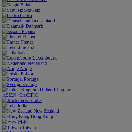
België
Schweiz
Česko
Deutschland
Danmark
España
Finland
France
Ireland
Italia
Luxembourg
Nederland
Norge
Polska
Portugal
Sverige
United Kingdom
ASIEN / PACIFIC
Australia
India
New Zealand
Hong Kong
日本
Taiwan