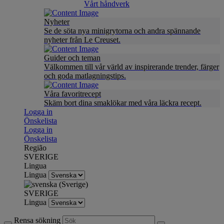
Vårt håndverk
Nyheter
Se de söta nya minigrytorna och andra spännande
nyheter från Le Creuset.
Guider och teman
Välkommen till vår värld av inspirerande trender, färger
och goda matlagningstips.
Våra favoritrecept
Skäm bort dina smaklökar med våra läckra recept.
Logga in
Önskelista
Logga in
Önskelista
Região
SVERIGE
Lingua
Lingua
SVERIGE
Lingua
Rensa sökning