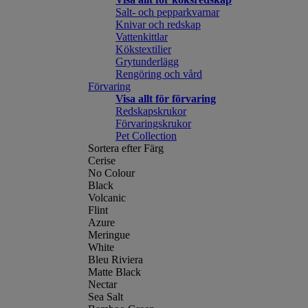
Salt- och pepparkvarnar
Knivar och redskap
Vattenkittlar
Kökstextilier
Grytunderlägg
Rengöring och vård
Förvaring
Visa allt för förvaring
Redskapskrukor
Förvaringskrukor
Pet Collection
Sortera efter Färg
Cerise
No Colour
Black
Volcanic
Flint
Azure
Meringue
White
Bleu Riviera
Matte Black
Nectar
Sea Salt