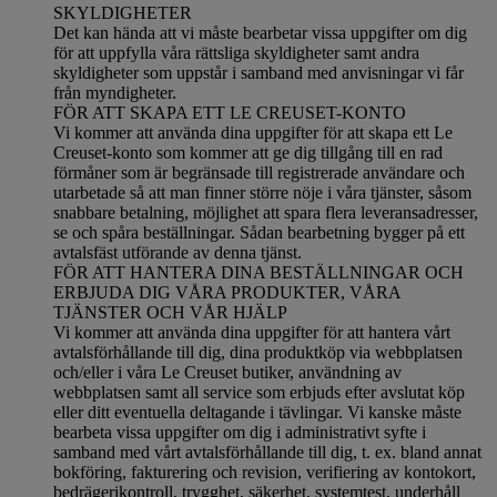
SKYLDIGHETER
Det kan hända att vi måste bearbetar vissa uppgifter om dig
för att uppfylla våra rättsliga skyldigheter samt andra
skyldigheter som uppstår i samband med anvisningar vi får
från myndigheter.
FÖR ATT SKAPA ETT LE CREUSET-KONTO
Vi kommer att använda dina uppgifter för att skapa ett Le
Creuset-konto som kommer att ge dig tillgång till en rad
förmåner som är begränsade till registrerade användare och
utarbetade så att man finner större nöje i våra tjänster, såsom
snabbare betalning, möjlighet att spara flera leveransadresser,
se och spåra beställningar. Sådan bearbetning bygger på ett
avtalsfäst utförande av denna tjänst.
FÖR ATT HANTERA DINA BESTÄLLNINGAR OCH
ERBJUDA DIG VÅRA PRODUKTER, VÅRA
TJÄNSTER OCH VÅR HJÄLP
Vi kommer att använda dina uppgifter för att hantera vårt
avtalsförhållande till dig, dina produktköp via webbplatsen
och/eller i våra Le Creuset butiker, användning av
webbplatsen samt all service som erbjuds efter avslutat köp
eller ditt eventuella deltagande i tävlingar. Vi kanske måste
bearbeta vissa uppgifter om dig i administrativt syfte i
samband med vårt avtalsförhållande till dig, t. ex. bland annat
bokföring, fakturering och revision, verifiering av kontokort,
bedrägerikontroll, trygghet, säkerhet, systemtest, underhåll