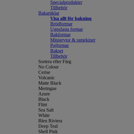
Specialprodukter
Tillbehör
Bakartiklar
Visa allt för bakning
Brödformar
Ugnsfasta formar
Bakformar
Minigrytor & ramekiner
Pajformar
Bakset
Tillbehör
Sortera efter Färg
No Colour
Cerise
Volcanic
Matte Black
Meringue
Azure
Black
Flint
Sea Salt
White
Bleu Riviera
Deep Teal
Shell Pink