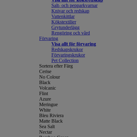
Salt- och pepparkvarnar
Knivar och redskap
Vattenkittlar
Kökstextilier
Grytunderlägg
Rengöring och vård
Förvaring
Visa allt för förvaring
Redskapskrukor
Förvaringskrukor
Pet Collection
Sortera efter Färg
Cerise
No Colour
Black
Volcanic
Flint
Azure
Meringue
White
Bleu Riviera
Matte Black
Sea Salt
Nectar