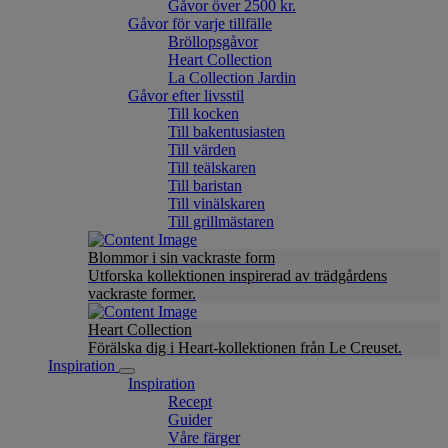
Gåvor över 2500 kr.
Gåvor för varje tillfälle
Bröllopsgåvor
Heart Collection
La Collection Jardin
Gåvor efter livsstil
Till kocken
Till bakentusiasten
Till värden
Till teälskaren
Till baristan
Till vinälskaren
Till grillmästaren
Blommor i sin vackraste form
Utforska kollektionen inspirerad av trädgårdens
vackraste former.
Heart Collection
Förälska dig i Heart-kollektionen från Le Creuset.
Inspiration
Inspiration
Recept
Guider
Våre färger