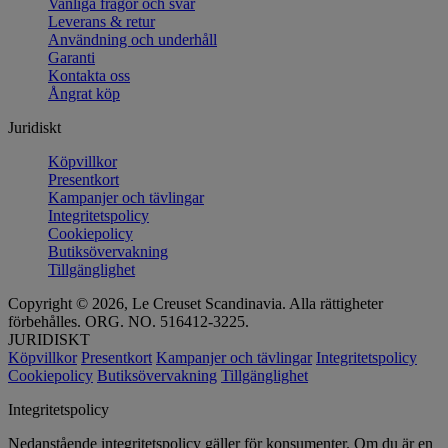
Vanliga frågor och svar
Leverans & retur
Användning och underhåll
Garanti
Kontakta oss
Ångrat köp
Juridiskt
Köpvillkor
Presentkort
Kampanjer och tävlingar
Integritetspolicy
Cookiepolicy
Butiksövervakning
Tillgänglighet
Copyright © 2026, Le Creuset Scandinavia. Alla rättigheter
förbehålles. ORG. NO. 516412-3225.
JURIDISKT
Köpvillkor
Presentkort
Kampanjer och tävlingar
Integritetspolicy
Cookiepolicy
Butiksövervakning
Tillgänglighet
Integritetspolicy
Nedanstående integritetspolicy gäller för konsumenter. Om du är en