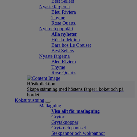
Best Sellers
Nyaste färgerna
Bleu Riviera
Thyme
Rose Quartz
Nytt och populärt
Alla nyheter
Höstkollektion
Bara hos Le Creuset
Best Sellers
Nyaste färgerna
Bleu Riviera
Thyme
Rose Quartz
Höstkollektion
Skapa stämning med höstens färger i köket och på
bordet.
Köksutrustning
Matlagning
Visa allt för matlagning
Grytor
Grytaknoppar
Gryt- och pannset
Stekpannor och wokpannor