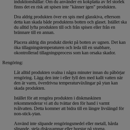
induktionshällar: Om du använder en kokplatta av fel storlek
finns det en risk att spisen inte "känner igen" produkten.
Dra aldrig produkten över en spis med glasskiva, eftersom
detta kan skada både produktens botten och glaset. Istället ska
du alltid lyfta produkten till och från spisen eller från en
brännare till en annan.
Placera aldrig din produkt direkt på botten av ugnen. Det kan
öka tillagningstemperaturen och leda till en snabbare,
okontrollerad tillagningsprocess som kan orsaka skador.
Rengöring:
Låt alltid produkten svalna i några minuter innan du påbörjar
rengöring. Lägg den inte i eller fyll den med kallt vatten när
den är varm, överdrivna temperaturväxlingar på ytan kan
skada produkten.
Istället för att rengöra produkten i diskmaskinen
rekommenderar vi att du tvättar den för hand i varmt
tvålvatten. Detta kommer att bidra till en längre livslängd för
non-stick-ytan.
Använd inte slipande rengöringsmedel eller metall, hårda
slipande, stela disksvampar eller borstar på ytorna.