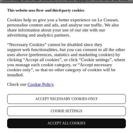
helst kan anpassa dina inställningar. Om du inte längre vill ta emot
marknadsföring från oss kan du klicka på knappen för att
This website uses first- and third-party cookies
avprenumerera längst ner i ett av våra nyhetsbrev eller redigera dina
Cookies help us give you a better experience on Le Creuset,
inställningar.
personalise content and ads, and analyse our traffic. We also
Du kan lita på att vi aldrig kommer att överlämna dina uppgifter till
share information about your use of our site with our
tredjepartsorganisationer för deras egen marknadsföring utan ditt
advertising and analytics partners.
medgivande.
Om du vill få information om något eller utöva dina
“Necessary Cookies” cannot be disabled since they
integritetsrättigheter kan du skicka e-post till oss på
support web functionalities, but you can consent to all the other
privacy@lecreuset.com
och berätta vad det rör sig om, så svarar vi i
uses above (preferences, statistics and marketing cookies) by
god tid.
clicking “Accept all cookies”, or click “Cookie settings”, where
LE CREUSETS INTEGRITETSMEDDELANDE I SIN
you manage each cookie category, or “Accept necessary
HELHET
cookies only”, so that no other category of cookies will be
Le Creuset förbinder sig till att skydda dina personuppgifter och din
installed.
integritet och i detta meddelande förklaras hur vi samlar in och
Check our
Cookie Policy
.
bearbetar dina personuppgifter i enlighet med gällande EU-
lagstiftning om dataskydd (inklusive EU:s allmänna
dataskyddsförordning 2016/679) samt lagarna om dataskydd som
ACCEPT NECESSARY COOKIES ONLY
gäller i ditt land, ditt territorium eller din vistelseort (sammantaget
”dataskyddslagarna”).
COOKIE SETTINGS
1. När samlar vi in information om dig och vilken typ av information rör
det sig om?
Med ”personuppgifter” menas all information som är kopplad till dig
ACCEPT ALL COOKIES
och som gör det möjligt för oss att identifiera dig antingen direkt
eller i kombination med annan information.