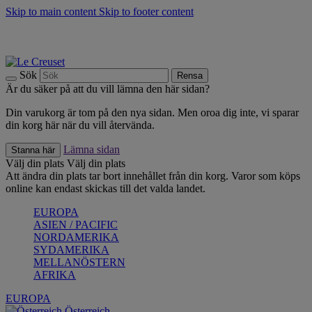
Skip to main content
Skip to footer content
Upptäck säsongens nyheter |
Shoppa nu
Anmäl dig till vårt nyhetsbrev och spara 10 % på ditt första köp.*
Fri frakt vid köp över 499 kr.
Sök
Rensa
Är du säker på att du vill lämna den här sidan?
Din varukorg är tom på den nya sidan. Men oroa dig inte, vi sparar
din korg här när du vill återvända.
Lämna sidan
Stanna här
Välj din plats
Välj din plats
Att ändra din plats tar bort innehållet från din korg. Varor som köps
online kan endast skickas till det valda landet.
EUROPA
ASIEN / PACIFIC
NORDAMERIKA
SYDAMERIKA
MELLANÖSTERN
AFRIKA
EUROPA
Österreich