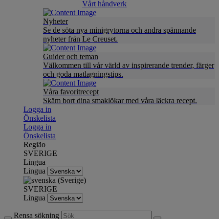
Vårt håndverk
Nyheter
Se de söta nya minigrytorna och andra spännande
nyheter från Le Creuset.
Guider och teman
Välkommen till vår värld av inspirerande trender, färger
och goda matlagningstips.
Våra favoritrecept
Skäm bort dina smaklökar med våra läckra recept.
Logga in
Önskelista
Logga in
Önskelista
Região
SVERIGE
Lingua
Lingua
SVERIGE
Lingua
Rensa sökning