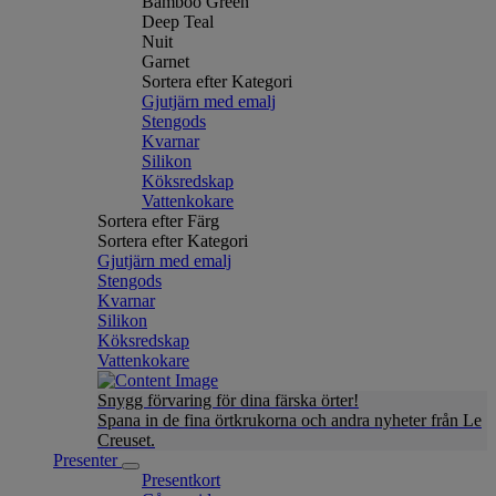
Bamboo Green
Deep Teal
Nuit
Garnet
Sortera efter Kategori
Gjutjärn med emalj
Stengods
Kvarnar
Silikon
Köksredskap
Vattenkokare
Sortera efter Färg
Sortera efter Kategori
Gjutjärn med emalj
Stengods
Kvarnar
Silikon
Köksredskap
Vattenkokare
Snygg förvaring för dina färska örter!
Spana in de fina örtkrukorna och andra nyheter från Le
Creuset.
Presenter
Presentkort