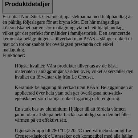
Produktdetaljer
Essential Non-Stick Ceramic djupa stekpanna med hjälphandtag är
en pålitlig följeslagare för att bryna kött. Det här mångsidiga
köksredskapet har en stor matlagningsyta och ett hjälphandtag,
vilket gör det perfekt för måltider i familjestorlek. Den avancerade
keramiska beläggningen – tillverkad utan PFAS – släpper enkelt ut
mat och torkar snabbt för överlägsen prestanda och enkel
matlagning.
Funktioner:
Högsta kvalitet: Våra produkter tillverkas av de bästa
materialen i anläggningar världen över, vilket säkerställer den
kvalitet du förväntar dig från Le Creuset.
Keramisk beläggning tillverkad utan PFAS: Beläggningen är
applicerad över hela ytan och ger överlägsna non-stick-
egenskaper som främjar enkel frigöring och rengöring.
En stark bas av aluminium: Hjälper till att fördela värmen
jämnt utan att skapa heta fläckar samtidigt som den behåller
värmen på ett effektivt sätt.
Ugnssäker upp till 280 °C (220 °C med värmebeständigt Le
Creuset-glaslock): Ugnssäker och kompatibel med alla hällar