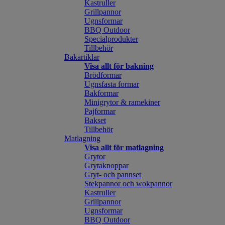
Kastruller
Grillpannor
Ugnsformar
BBQ Outdoor
Specialprodukter
Tillbehör
Bakartiklar
Visa allt för bakning
Brödformar
Ugnsfasta formar
Bakformar
Minigrytor & ramekiner
Pajformar
Bakset
Tillbehör
Matlagning
Visa allt för matlagning
Grytor
Grytaknoppar
Gryt- och pannset
Stekpannor och wokpannor
Kastruller
Grillpannor
Ugnsformar
BBQ Outdoor