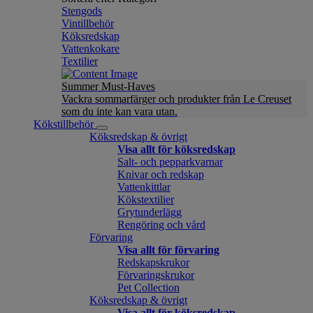
Stengods
Vintillbehör
Köksredskap
Vattenkokare
Textilier
Summer Must-Haves
Vackra sommarfärger och produkter från Le Creuset
som du inte kan vara utan.
Kökstillbehör
Köksredskap & övrigt
Visa allt för köksredskap
Salt- och pepparkvarnar
Knivar och redskap
Vattenkittlar
Kökstextilier
Grytunderlägg
Rengöring och vård
Förvaring
Visa allt för förvaring
Redskapskrukor
Förvaringskrukor
Pet Collection
Köksredskap & övrigt
Visa allt för köksredskap