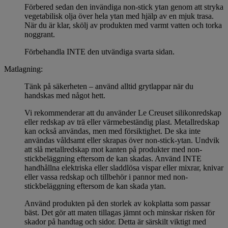
Förbered sedan den invändiga non-stick ytan genom att stryka
vegetabilisk olja över hela ytan med hjälp av en mjuk trasa.
När du är klar, skölj av produkten med varmt vatten och torka
noggrant.
Förbehandla INTE den utvändiga svarta sidan.
Matlagning:
Tänk på säkerheten – använd alltid grytlappar när du
handskas med något hett.
Vi rekommenderar att du använder Le Creuset silikonredskap
eller redskap av trä eller värmebeständig plast. Metallredskap
kan också användas, men med försiktighet. De ska inte
användas våldsamt eller skrapas över non-stick-ytan. Undvik
att slå metallredskap mot kanten på produkter med non-
stickbeläggning eftersom de kan skadas. Använd INTE
handhållna elektriska eller sladdlösa vispar eller mixrar, knivar
eller vassa redskap och tillbehör i pannor med non-
stickbeläggning eftersom de kan skada ytan.
Använd produkten på den storlek av kokplatta som passar
bäst. Det gör att maten tillagas jämnt och minskar risken för
skador på handtag och sidor. Detta är särskilt viktigt med