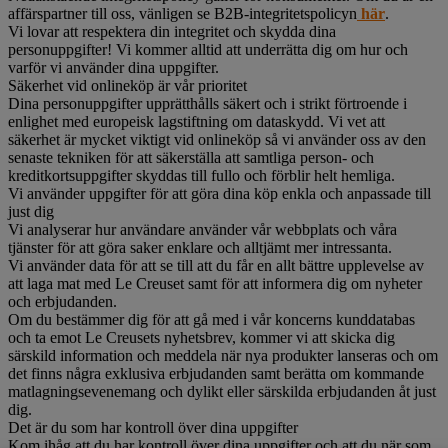
affärspartner till oss, vänligen se B2B-integritetspolicyn
här
.
Vi lovar att respektera din integritet och skydda dina
personuppgifter! Vi kommer alltid att underrätta dig om hur och
varför vi använder dina uppgifter.
Säkerhet vid onlineköp är vår prioritet
Dina personuppgifter upprätthålls säkert och i strikt förtroende i
enlighet med europeisk lagstiftning om dataskydd. Vi vet att
säkerhet är mycket viktigt vid onlineköp så vi använder oss av den
senaste tekniken för att säkerställa att samtliga person- och
kreditkortsuppgifter skyddas till fullo och förblir helt hemliga.
Vi använder uppgifter för att göra dina köp enkla och anpassade till
just dig
Vi analyserar hur användare använder vår webbplats och våra
tjänster för att göra saker enklare och alltjämt mer intressanta.
Vi använder data för att se till att du får en allt bättre upplevelse av
att laga mat med Le Creuset samt för att informera dig om nyheter
och erbjudanden.
Om du bestämmer dig för att gå med i vår koncerns kunddatabas
och ta emot Le Creusets nyhetsbrev, kommer vi att skicka dig
särskild information och meddela när nya produkter lanseras och om
det finns några exklusiva erbjudanden samt berätta om kommande
matlagningsevenemang och dylikt eller särskilda erbjudanden åt just
dig.
Det är du som har kontroll över dina uppgifter
Kom ihåg att du har kontroll över dina uppgifter och att du när som