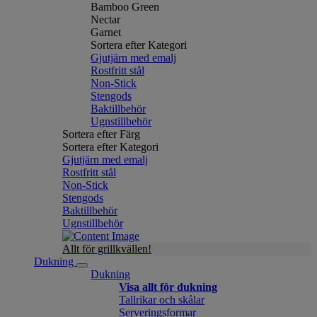
Bamboo Green
Nectar
Garnet
Sortera efter Kategori
Gjutjärn med emalj
Rostfritt stål
Non-Stick
Stengods
Baktillbehör
Ugnstillbehör
Sortera efter Färg
Sortera efter Kategori
Gjutjärn med emalj
Rostfritt stål
Non-Stick
Stengods
Baktillbehör
Ugnstillbehör
Allt för grillkvällen!
Dukning
Dukning
Visa allt för dukning
Tallrikar och skålar
Serveringsformar