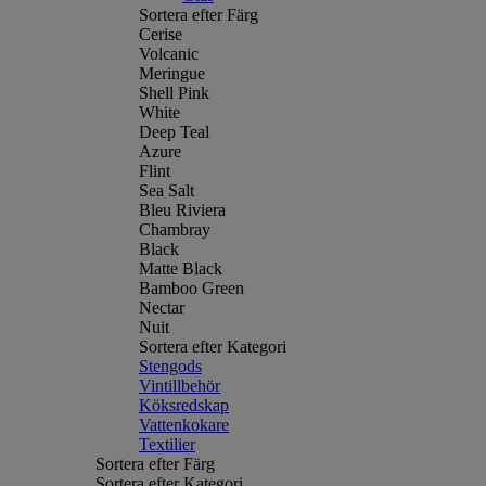
Sortera efter Färg
Cerise
Volcanic
Meringue
Shell Pink
White
Deep Teal
Azure
Flint
Sea Salt
Bleu Riviera
Chambray
Black
Matte Black
Bamboo Green
Nectar
Nuit
Sortera efter Kategori
Stengods
Vintillbehör
Köksredskap
Vattenkokare
Textilier
Sortera efter Färg
Sortera efter Kategori