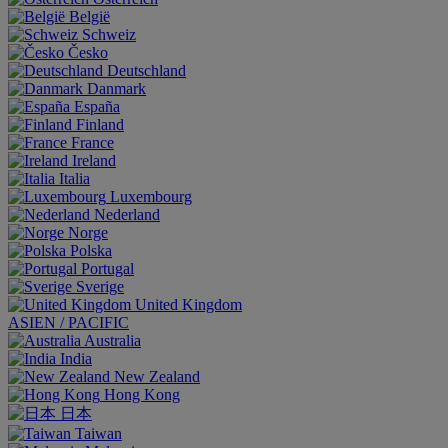
België
Schweiz
Česko
Deutschland
Danmark
España
Finland
France
Ireland
Italia
Luxembourg
Nederland
Norge
Polska
Portugal
Sverige
United Kingdom
ASIEN / PACIFIC
Australia
India
New Zealand
Hong Kong
日本
Taiwan