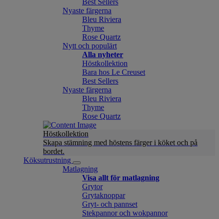
Best Sellers
Nyaste färgerna
Bleu Riviera
Thyme
Rose Quartz
Nytt och populärt
Alla nyheter
Höstkollektion
Bara hos Le Creuset
Best Sellers
Nyaste färgerna
Bleu Riviera
Thyme
Rose Quartz
Höstkollektion
Skapa stämning med höstens färger i köket och på
bordet.
Köksutrustning
Matlagning
Visa allt för matlagning
Grytor
Grytaknoppar
Gryt- och pannset
Stekpannor och wokpannor