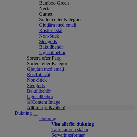
Bamboo Green
Nectar
Garnet
Sortera efter Kategori
Gjutjärn med emalj
Rostfritt stål
Non-Stick
Stengods
Baktillbehör
Ugnstillbehör
Sortera efter Färg
Sortera efter Kategori
Gjutjärn med emalj
Rostfritt stål
Non-Stick
Stengods
Baktillbehör
Ugnstillbehör
Allt för grillkvällen!
Dukning
Dukning
Visa allt för dukning
Tallrikar och skålar
Serveringsformar