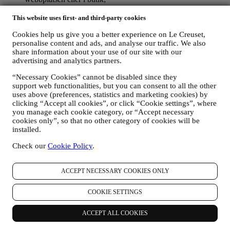
uppgifter om dina köp som exempelvis datum och klockslag
för köpet, leveransinformation, produkt- och
This website uses first- and third-party cookies
betalningsuppgifter, för att hantera dina beställningar;
Cookies help us give you a better experience on Le Creuset,
data om din surfhistorik (t.ex. onlineidentifikatorer - såsom IP-
personalise content and ads, and analyse our traffic. We also
adress, webbläsarversion, operativsystem, besökslängd samt
share information about your use of our site with our
huruvida du är en återkommande besökare och vilket
advertising and analytics partners.
geografiskt område du befinner dig i), som samlas in under
dina besök på webbplatsen (oavsett om du är en registrerad
“Necessary Cookies” cannot be disabled since they
användare eller inte) med hjälp av loggar och/eller
support web functionalities, but you can consent to all the other
spårningstekniker såsom ”cookies” (information om
uses above (preferences, statistics and marketing cookies) by
uppgiftsinsamling via cookies finns i vår
policy gällande
clicking “Accept all cookies”, or click “Cookie settings”, where
cookies
, för att förbättra våra tjänster och annonser eller för
you manage each cookie category, or “Accept necessary
statistisk analys skull – oftast kommer vi inte kunna identifiera
cookies only”, so that no other category of cookies will be
dig utifrån denna typ av information; samt
installed.
din egen återkoppling, dina begäranden, klagomål, frågor eller
Check our
Cookie Policy
.
interaktioner med oss (som exempelvis dina meddelanden,
chattmeddelanden, inlägg på sociala medier, e-post och
telefonsamtal).
ACCEPT NECESSARY COOKIES ONLY
Personuppgifter som samlas in från dig när du använder
webbplatsen eller på annat sätt tillhandahåller information
COOKIE SETTINGS
varigenom du kan personligen identifieras skyddas som sådana och
du har de integritetsrättigheter som anges i paragraf H) nedan.
ACCEPT ALL COOKIES
2. Vem samlar in dina uppgifter?