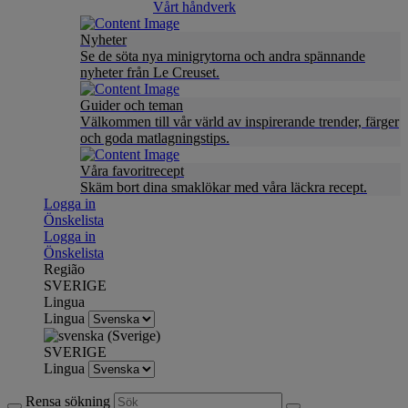
Vårt håndverk
Nyheter
Se de söta nya minigrytorna och andra spännande
nyheter från Le Creuset.
Guider och teman
Välkommen till vår värld av inspirerande trender, färger
och goda matlagningstips.
Våra favoritrecept
Skäm bort dina smaklökar med våra läckra recept.
Logga in
Önskelista
Logga in
Önskelista
Região
SVERIGE
Lingua
Lingua
SVERIGE
Lingua
Rensa sökning