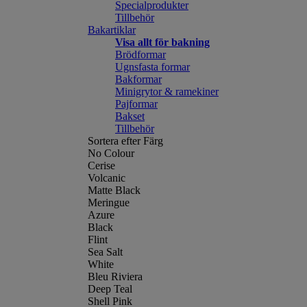
Specialprodukter
Tillbehör
Bakartiklar
Visa allt för bakning
Brödformar
Ugnsfasta formar
Bakformar
Minigrytor & ramekiner
Pajformar
Bakset
Tillbehör
Sortera efter Färg
No Colour
Cerise
Volcanic
Matte Black
Meringue
Azure
Black
Flint
Sea Salt
White
Bleu Riviera
Deep Teal
Shell Pink