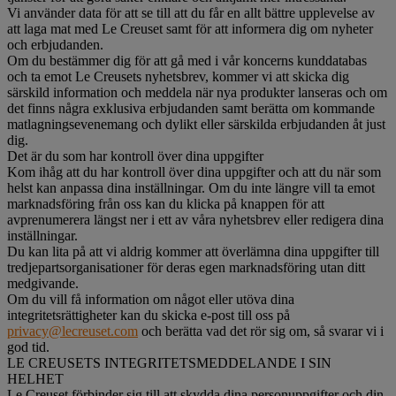
Vi använder data för att se till att du får en allt bättre upplevelse av
att laga mat med Le Creuset samt för att informera dig om nyheter
och erbjudanden.
Om du bestämmer dig för att gå med i vår koncerns kunddatabas
och ta emot Le Creusets nyhetsbrev, kommer vi att skicka dig
särskild information och meddela när nya produkter lanseras och om
det finns några exklusiva erbjudanden samt berätta om kommande
matlagningsevenemang och dylikt eller särskilda erbjudanden åt just
dig.
Det är du som har kontroll över dina uppgifter
Kom ihåg att du har kontroll över dina uppgifter och att du när som
helst kan anpassa dina inställningar. Om du inte längre vill ta emot
marknadsföring från oss kan du klicka på knappen för att
avprenumerera längst ner i ett av våra nyhetsbrev eller redigera dina
inställningar.
Du kan lita på att vi aldrig kommer att överlämna dina uppgifter till
tredjepartsorganisationer för deras egen marknadsföring utan ditt
medgivande.
Om du vill få information om något eller utöva dina
integritetsrättigheter kan du skicka e-post till oss på
privacy@lecreuset.com
och berätta vad det rör sig om, så svarar vi i
god tid.
LE CREUSETS INTEGRITETSMEDDELANDE I SIN
HELHET
Le Creuset förbinder sig till att skydda dina personuppgifter och din