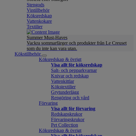
Stengods
Vintillbehör
Köksredskap
Vattenkokare
Textilier
Summer Must-Haves
Vackra sommarfärger och produkter från Le Creuset
som du inte kan vara utan.
Kökstillbehör
Köksredskap & övrigt
Visa allt för köksredskap
Salt- och pepparkvarnar
Knivar och redskap
Vattenkittlar
Kökstextilier
Grytunderlägg
Rengöring och vård
Förvaring
Visa allt för förvaring
Redskapskrukor
Förvaringskrukor
Pet Collection
Köksredskap & övrigt
Visa allt för köksredskap