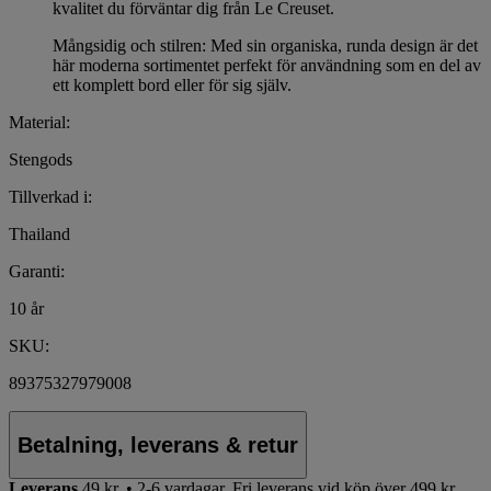
kvalitet du förväntar dig från Le Creuset.
Mångsidig och stilren: Med sin organiska, runda design är det
här moderna sortimentet perfekt för användning som en del av
ett komplett bord eller för sig själv.
Material:
Stengods
Tillverkad i:
Thailand
Garanti:
10 år
SKU:
89375327979008
Betalning, leverans & retur
Leverans
49 kr. • 2-6 vardagar.
Fri leverans vid köp över 499 kr.