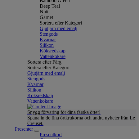
Bamboo Green
Deep Teal
Nuit
Garnet
Sortera efter Kategori
Gjutjärn med emalj
Stengods
Kvarnar
Silikon
Köksredskap
Vattenkokare
Sortera efter Färg
Sortera efter Kategori
Gjutjärn med emalj
Stengods
Kvarnar
Silikon
Köksredskap
Vattenkokare
Snygg förvaring för dina färska örter!
Spana in de fina örtkrukorna och andra nyheter från Le
Creuset.
Presenter
Presentkort