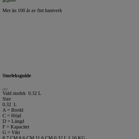
Mer än 100 år av fint hantverk
Storleksguide
Vald storlek
0.32 L
Size
0.32 L
A = Bredd
C = Höjd
D = Längd
F = Kapacitet
G = Vikt
8.7 CM
8.6 CM
11.6 CM
0.32 L
1.16 KG