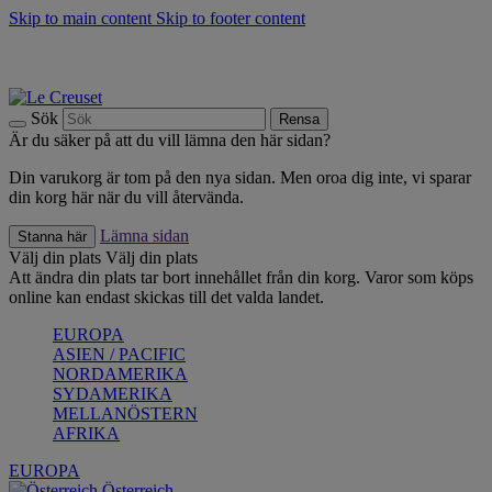
Skip to main content
Skip to footer content
Upptäck säsongens nyheter |
Shoppa nu
Anmäl dig till vårt nyhetsbrev och spara 10 % på ditt första köp.*
Fri frakt vid köp över 499 kr.
Sök
Rensa
Är du säker på att du vill lämna den här sidan?
Din varukorg är tom på den nya sidan. Men oroa dig inte, vi sparar
din korg här när du vill återvända.
Lämna sidan
Stanna här
Välj din plats
Välj din plats
Att ändra din plats tar bort innehållet från din korg. Varor som köps
online kan endast skickas till det valda landet.
EUROPA
ASIEN / PACIFIC
NORDAMERIKA
SYDAMERIKA
MELLANÖSTERN
AFRIKA
EUROPA
Österreich