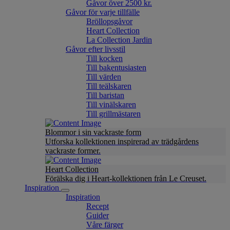
Gåvor över 2500 kr.
Gåvor för varje tillfälle
Bröllopsgåvor
Heart Collection
La Collection Jardin
Gåvor efter livsstil
Till kocken
Till bakentusiasten
Till värden
Till teälskaren
Till baristan
Till vinälskaren
Till grillmästaren
Blommor i sin vackraste form
Utforska kollektionen inspirerad av trädgårdens
vackraste former.
Heart Collection
Förälska dig i Heart-kollektionen från Le Creuset.
Inspiration
Inspiration
Recept
Guider
Våre färger