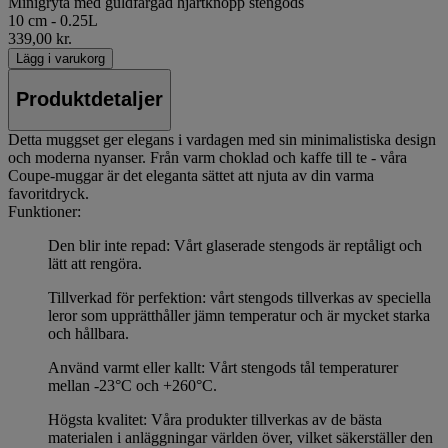
Minigryta med guldfärgad hjärtknopp stengods
10 cm - 0.25L
339,00 kr.
Lägg i varukorg
Produktdetaljer
Detta muggset ger elegans i vardagen med sin minimalistiska design
och moderna nyanser. Från varm choklad och kaffe till te - våra
Coupe-muggar är det eleganta sättet att njuta av din varma
favoritdryck.
Funktioner:
Den blir inte repad: Vårt glaserade stengods är reptåligt och
lätt att rengöra.
Tillverkad för perfektion: vårt stengods tillverkas av speciella
leror som upprätthåller jämn temperatur och är mycket starka
och hållbara.
Använd varmt eller kallt: Vårt stengods tål temperaturer
mellan -23°C och +260°C.
Högsta kvalitet: Våra produkter tillverkas av de bästa
materialen i anläggningar världen över, vilket säkerställer den