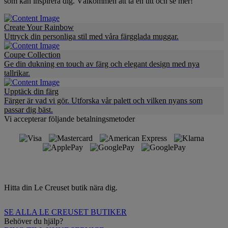
som kan inspirera dig. Välkommen att ta en titt och se mer!
Create Your Rainbow
Uttryck din personliga stil med våra färgglada muggar.
Coupe Collection
Ge din dukning en touch av färg och elegant design med nya
tallrikar.
Upptäck din färg
Färger är vad vi gör. Utforska vår palett och vilken nyans som
passar dig bäst.
Vi accepterar följande betalningsmetoder
Hitta din Le Creuset butik nära dig.
SE ALLA LE CREUSET BUTIKER
Behöver du hjälp?