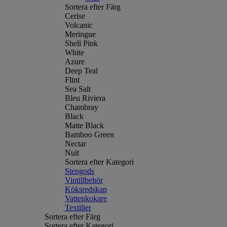
Sortera efter Färg
Cerise
Volcanic
Meringue
Shell Pink
White
Azure
Deep Teal
Flint
Sea Salt
Bleu Riviera
Chambray
Black
Matte Black
Bamboo Green
Nectar
Nuit
Sortera efter Kategori
Stengods
Vintillbehör
Köksredskap
Vattenkokare
Textilier
Sortera efter Färg
Sortera efter Kategori