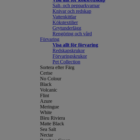
Salt- och pepparkvarnar
Knivar och redskap
Vattenkittlar
Kökstextilier
Grytunderlägg
Rengöring och vård
Förvaring
Visa allt för förvaring
Redskapskrukor
Förvaringskrukor
Pet Collection
Sortera efter Färg
Cerise
No Colour
Black
Volcanic
Flint
Azure
Meringue
White
Bleu Riviera
Matte Black
Sea Salt
Nectar