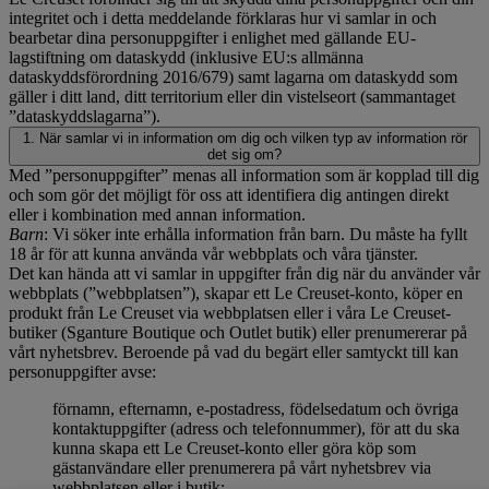
integritet och i detta meddelande förklaras hur vi samlar in och
bearbetar dina personuppgifter i enlighet med gällande EU-
lagstiftning om dataskydd (inklusive EU:s allmänna
dataskyddsförordning 2016/679) samt lagarna om dataskydd som
gäller i ditt land, ditt territorium eller din vistelseort (sammantaget
”dataskyddslagarna”).
1. När samlar vi in information om dig och vilken typ av information rör
det sig om?
Med ”personuppgifter” menas all information som är kopplad till dig
och som gör det möjligt för oss att identifiera dig antingen direkt
eller i kombination med annan information.
Barn
: Vi söker inte erhålla information från barn. Du måste ha fyllt
18 år för att kunna använda vår webbplats och våra tjänster.
Det kan hända att vi samlar in uppgifter från dig när du använder vår
webbplats (”webbplatsen”), skapar ett Le Creuset-konto, köper en
produkt från Le Creuset via webbplatsen eller i våra Le Creuset-
butiker (Sganture Boutique och Outlet butik) eller prenumererar på
vårt nyhetsbrev. Beroende på vad du begärt eller samtyckt till kan
personuppgifter avse:
förnamn, efternamn, e-postadress, födelsedatum och övriga
kontaktuppgifter (adress och telefonnummer), för att du ska
kunna skapa ett Le Creuset-konto eller göra köp som
gästanvändare eller prenumerera på vårt nyhetsbrev via
webbplatsen eller i butik;