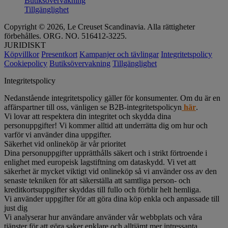
Butiksövervakning
Tillgänglighet
Copyright © 2026, Le Creuset Scandinavia. Alla rättigheter
förbehålles. ORG. NO. 516412-3225.
JURIDISKT
Köpvillkor
Presentkort
Kampanjer och tävlingar
Integritetspolicy
Cookiepolicy
Butiksövervakning
Tillgänglighet
Integritetspolicy
Nedanstående integritetspolicy gäller för konsumenter. Om du är en
affärspartner till oss, vänligen se B2B-integritetspolicyn
här
.
Vi lovar att respektera din integritet och skydda dina
personuppgifter! Vi kommer alltid att underrätta dig om hur och
varför vi använder dina uppgifter.
Säkerhet vid onlineköp är vår prioritet
Dina personuppgifter upprätthålls säkert och i strikt förtroende i
enlighet med europeisk lagstiftning om dataskydd. Vi vet att
säkerhet är mycket viktigt vid onlineköp så vi använder oss av den
senaste tekniken för att säkerställa att samtliga person- och
kreditkortsuppgifter skyddas till fullo och förblir helt hemliga.
Vi använder uppgifter för att göra dina köp enkla och anpassade till
just dig
Vi analyserar hur användare använder vår webbplats och våra
tjänster för att göra saker enklare och alltjämt mer intressanta.