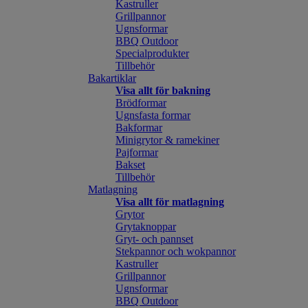
Kastruller
Grillpannor
Ugnsformar
BBQ Outdoor
Specialprodukter
Tillbehör
Bakartiklar
Visa allt för bakning
Brödformar
Ugnsfasta formar
Bakformar
Minigrytor & ramekiner
Pajformar
Bakset
Tillbehör
Matlagning
Visa allt för matlagning
Grytor
Grytaknoppar
Gryt- och pannset
Stekpannor och wokpannor
Kastruller
Grillpannor
Ugnsformar
BBQ Outdoor