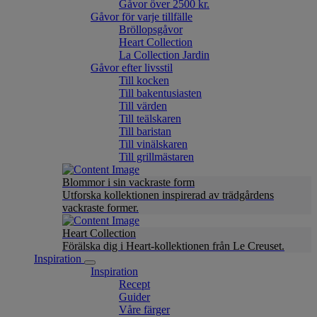
Gåvor över 2500 kr.
Gåvor för varje tillfälle
Bröllopsgåvor
Heart Collection
La Collection Jardin
Gåvor efter livsstil
Till kocken
Till bakentusiasten
Till värden
Till teälskaren
Till baristan
Till vinälskaren
Till grillmästaren
Blommor i sin vackraste form
Utforska kollektionen inspirerad av trädgårdens
vackraste former.
Heart Collection
Förälska dig i Heart-kollektionen från Le Creuset.
Inspiration
Inspiration
Recept
Guider
Våre färger