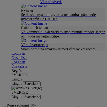
Vårt håndverk
Nyheter
Se de söta nya minigrytorna och andra spännande
nyheter från Le Creuset.
Guider och teman
Välkommen till vår värld av inspirerande trender, färger
och goda matlagningstips.
Våra favoritrecept
Skäm bort dina smaklökar med våra läckra recept.
Logga in
Önskelista
Logga in
Önskelista
Região
SVERIGE
Lingua
Lingua
SVERIGE
Lingua
Rensa sökning