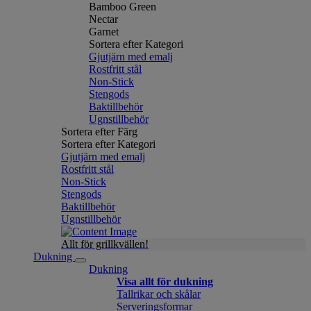
Bamboo Green
Nectar
Garnet
Sortera efter Kategori
Gjutjärn med emalj
Rostfritt stål
Non-Stick
Stengods
Baktillbehör
Ugnstillbehör
Sortera efter Färg
Sortera efter Kategori
Gjutjärn med emalj
Rostfritt stål
Non-Stick
Stengods
Baktillbehör
Ugnstillbehör
Allt för grillkvällen!
Dukning
Dukning
Visa allt för dukning
Tallrikar och skålar
Serveringsformar