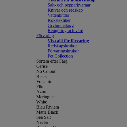
Salt- och pepparkvarnar
Knivar och redskap
Vattenkittlar
Kökstextilier
Grytunderlägg
Rengöring och vård
Förvaring
Visa allt för förvaring
Redskapskrukor
Förvaringskrukor
Pet Collection
Sortera efter Färg
Cerise
No Colour
Black
Volcanic
Flint
Azure
Meringue
White
Bleu Riviera
Matte Black
Sea Salt
Nectar