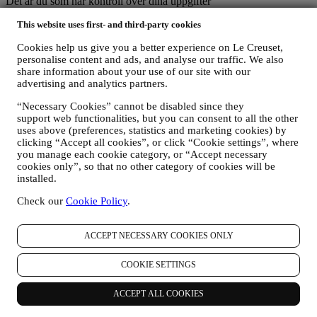
Det är du som har kontroll över dina uppgifter
Kom ihåg att du har kontroll över dina uppgifter och att du när som
This website uses first- and third-party cookies
helst kan anpassa dina inställningar. Om du inte längre vill ta emot
marknadsföring från oss kan du klicka på knappen för att
Cookies help us give you a better experience on Le Creuset,
avprenumerera längst ner i ett av våra nyhetsbrev eller redigera dina
personalise content and ads, and analyse our traffic. We also
inställningar.
share information about your use of our site with our
Du kan lita på att vi aldrig kommer att överlämna dina uppgifter till
advertising and analytics partners.
tredjepartsorganisationer för deras egen marknadsföring utan ditt
medgivande.
“Necessary Cookies” cannot be disabled since they
Om du vill få information om något eller utöva dina
support web functionalities, but you can consent to all the other
integritetsrättigheter kan du skicka e-post till oss på
uses above (preferences, statistics and marketing cookies) by
privacy@lecreuset.com
och berätta vad det rör sig om, så svarar vi i
clicking “Accept all cookies”, or click “Cookie settings”, where
god tid.
you manage each cookie category, or “Accept necessary
LE CREUSETS INTEGRITETSMEDDELANDE I SIN
cookies only”, so that no other category of cookies will be
installed.
HELHET
Le Creuset förbinder sig till att skydda dina personuppgifter och din
Check our
Cookie Policy
.
integritet och i detta meddelande förklaras hur vi samlar in och
bearbetar dina personuppgifter i enlighet med gällande EU-
lagstiftning om dataskydd (inklusive EU:s allmänna
ACCEPT NECESSARY COOKIES ONLY
dataskyddsförordning 2016/679) samt lagarna om dataskydd som
gäller i ditt land, ditt territorium eller din vistelseort (sammantaget
COOKIE SETTINGS
”dataskyddslagarna”).
1. När samlar vi in information om dig och vilken typ av information rör
det sig om?
ACCEPT ALL COOKIES
Med ”personuppgifter” menas all information som är kopplad till dig