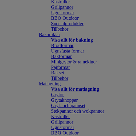
Kastruller
Grillpannor
Ugnsformar
BBQ Outdoor
Specialprodukter
Tillbehör
Bakartiklar
Visa allt för bakning
Brödformar
Ugnsfasta formar
Bakformar
Minigrytor & ramekiner
Pajformar
Bakset
Tillbehör
Matlagning
Visa allt för matlagning
Grytor
Grytaknoppar
Gryt- och pannset
Stekpannor och wokpannor
Kastruller
Grillpannor
Ugnsformar
BBQ Outdoor