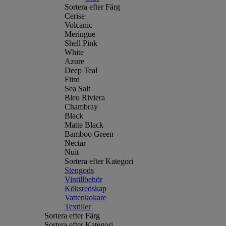
Sortera efter Färg
Cerise
Volcanic
Meringue
Shell Pink
White
Azure
Deep Teal
Flint
Sea Salt
Bleu Riviera
Chambray
Black
Matte Black
Bamboo Green
Nectar
Nuit
Sortera efter Kategori
Stengods
Vintillbehör
Köksredskap
Vattenkokare
Textilier
Sortera efter Färg
Sortera efter Kategori