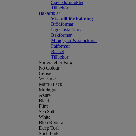
Specialprodukter
Tillbehör
Bakartiklar
Visa allt för bakning
Brödformar
Ugnsfasta formar
Bakformar
Minigrytor & ramekiner
Pajformar
Bakset
Tillbehör
Sortera efter Färg
No Colour
Cerise
Volcanic
Matte Black
Meringue
Azure
Black
Flint
Sea Salt
White
Bleu Riviera
Deep Teal
Shell Pink