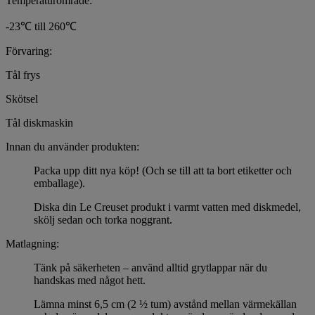
Temperaturområde:
-23℃ till 260℃
Förvaring:
Tål frys
Skötsel
Tål diskmaskin
Innan du använder produkten:
Packa upp ditt nya köp! (Och se till att ta bort etiketter och
emballage).
Diska din Le Creuset produkt i varmt vatten med diskmedel,
skölj sedan och torka noggrant.
Matlagning:
Tänk på säkerheten – använd alltid grytlappar när du
handskas med något hett.
Lämna minst 6,5 cm (2 ½ tum) avstånd mellan värmekällan