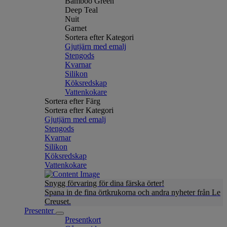
Bamboo Green
Deep Teal
Nuit
Garnet
Sortera efter Kategori
Gjutjärn med emalj
Stengods
Kvarnar
Silikon
Köksredskap
Vattenkokare
Sortera efter Färg
Sortera efter Kategori
Gjutjärn med emalj
Stengods
Kvarnar
Silikon
Köksredskap
Vattenkokare
Snygg förvaring för dina färska örter!
Spana in de fina örtkrukorna och andra nyheter från Le
Creuset.
Presenter
Presentkort