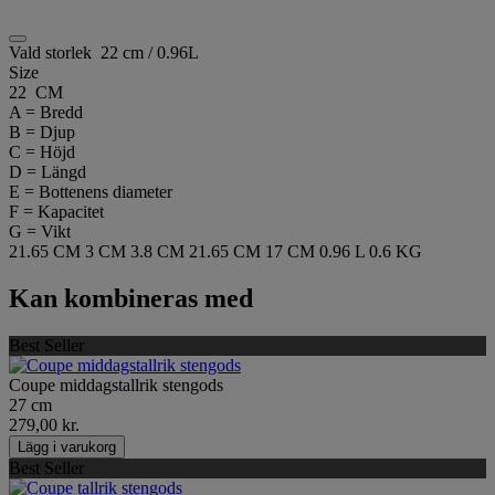
Vald storlek
22 cm / 0.96L
Size
22 CM
A = Bredd
B = Djup
C = Höjd
D = Längd
E = Bottenens diameter
F = Kapacitet
G = Vikt
21.65 CM
3 CM
3.8 CM
21.65 CM
17 CM
0.96 L
0.6 KG
Kan kombineras med
Best Seller
Coupe middagstallrik stengods
27 cm
279,00 kr.
Lägg i varukorg
Best Seller