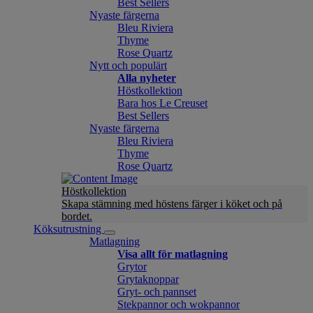
Best Sellers
Nyaste färgerna
Bleu Riviera
Thyme
Rose Quartz
Nytt och populärt
Alla nyheter
Höstkollektion
Bara hos Le Creuset
Best Sellers
Nyaste färgerna
Bleu Riviera
Thyme
Rose Quartz
Höstkollektion
Skapa stämning med höstens färger i köket och på
bordet.
Köksutrustning
Matlagning
Visa allt för matlagning
Grytor
Grytaknoppar
Gryt- och pannset
Stekpannor och wokpannor