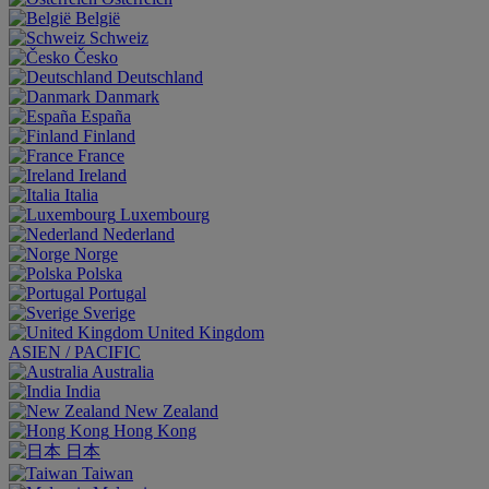
België
Schweiz
Česko
Deutschland
Danmark
España
Finland
France
Ireland
Italia
Luxembourg
Nederland
Norge
Polska
Portugal
Sverige
United Kingdom
ASIEN / PACIFIC
Australia
India
New Zealand
Hong Kong
日本
Taiwan