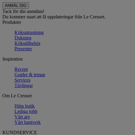
Tack för din anmälan!
Du kommer snart att få uppdateringar från Le Creuset.
Produkter
Köksutrustning
Dukning
Kökstillbehör
Presenter
Inspiration
Recept
Guider & teman
Services
Tävlingar
Om Le Creuset
Hitta butik
Lediga jobb
Vårt arv
Vårt hantverk
KUNDSERVICE