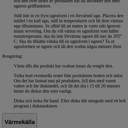
och den övre delen av produkten när du använder den med
ugnens grillfunktion.
Ställ inte in en fryst ugnsform i en förvärmd ugn. Placera den
istället i en kall ugn, ställ in temperaturen och låt dem värmas
upp tillsammans. Se alltid till att maten är varm rakt igenom
innan servering. Om du vill värma en ugnsform som håller
rumstemperatur, ska du inte förvärma ugnen till mer än 205°
C. Ska du tillsätta vätska till en ugnsform i ugnen? Ta ut
ugnsformen ur ugnen och låt den svalna några minuter först.
Rengöring:
Vänta tills din produkt har svalnat innan du rengör den.
Torka bort eventuella rester från produktens botten och sidor.
Om det har fastnat mat på produkten, fyll den med varmt
vatten och lite diskmedel, och låt det dra i 15 till 20 minuter
innan du diskar den som vanligt.
Diska och torka för hand. Eller diska ditt stengods med ett helt
program i diskmaskinen.
Värmekälla