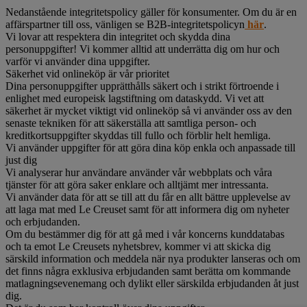
Nedanstående integritetspolicy gäller för konsumenter. Om du är en
affärspartner till oss, vänligen se B2B-integritetspolicyn
här
.
Vi lovar att respektera din integritet och skydda dina
personuppgifter! Vi kommer alltid att underrätta dig om hur och
varför vi använder dina uppgifter.
Säkerhet vid onlineköp är vår prioritet
Dina personuppgifter upprätthålls säkert och i strikt förtroende i
enlighet med europeisk lagstiftning om dataskydd. Vi vet att
säkerhet är mycket viktigt vid onlineköp så vi använder oss av den
senaste tekniken för att säkerställa att samtliga person- och
kreditkortsuppgifter skyddas till fullo och förblir helt hemliga.
Vi använder uppgifter för att göra dina köp enkla och anpassade till
just dig
Vi analyserar hur användare använder vår webbplats och våra
tjänster för att göra saker enklare och alltjämt mer intressanta.
Vi använder data för att se till att du får en allt bättre upplevelse av
att laga mat med Le Creuset samt för att informera dig om nyheter
och erbjudanden.
Om du bestämmer dig för att gå med i vår koncerns kunddatabas
och ta emot Le Creusets nyhetsbrev, kommer vi att skicka dig
särskild information och meddela när nya produkter lanseras och om
det finns några exklusiva erbjudanden samt berätta om kommande
matlagningsevenemang och dylikt eller särskilda erbjudanden åt just
dig.