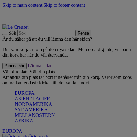
Skip to main content
Skip to footer content
Upptäck säsongens nyheter |
Shoppa nu
Anmäl dig till vårt nyhetsbrev och spara 10 % på ditt första köp.*
Fri frakt vid köp över 499 kr.
Sök
Rensa
Är du säker på att du vill lämna den här sidan?
Din varukorg är tom på den nya sidan. Men oroa dig inte, vi sparar
din korg här när du vill återvända.
Lämna sidan
Stanna här
Välj din plats
Välj din plats
Att ändra din plats tar bort innehållet från din korg. Varor som köps
online kan endast skickas till det valda landet.
EUROPA
ASIEN / PACIFIC
NORDAMERIKA
SYDAMERIKA
MELLANÖSTERN
AFRIKA
EUROPA
Österreich