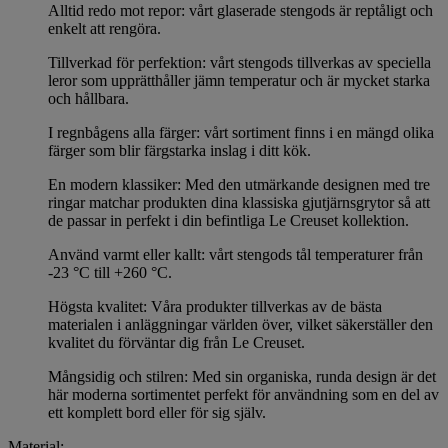
Alltid redo mot repor: vårt glaserade stengods är reptåligt och
enkelt att rengöra.
Tillverkad för perfektion: vårt stengods tillverkas av speciella
leror som upprätthåller jämn temperatur och är mycket starka
och hållbara.
I regnbågens alla färger: vårt sortiment finns i en mängd olika
färger som blir färgstarka inslag i ditt kök.
En modern klassiker: Med den utmärkande designen med tre
ringar matchar produkten dina klassiska gjutjärnsgrytor så att
de passar in perfekt i din befintliga Le Creuset kollektion.
Använd varmt eller kallt: vårt stengods tål temperaturer från
-23 °C till +260 °C.
Högsta kvalitet: Våra produkter tillverkas av de bästa
materialen i anläggningar världen över, vilket säkerställer den
kvalitet du förväntar dig från Le Creuset.
Mångsidig och stilren: Med sin organiska, runda design är det
här moderna sortimentet perfekt för användning som en del av
ett komplett bord eller för sig själv.
Material: