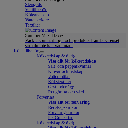
Stengods
Vintillbehör
Köksredskap
Vattenkokare
Textilier
Summer Must-Haves
Vackra sommarfärger och produkter från Le Creuset
som du inte kan vara utan.
Kökstillbehör
Köksredskap & övrigt
Visa allt för köksredskap
Salt- och pepparkvarnar
Knivar och redskap
Vattenkittlar
Kökstextilier
Grytunderlägg
Rengöring och vård
Förvaring
Visa allt för förvaring
Redskapskrukor
Förvaringskrukor
Pet Collection
Köksredskap & övrigt
Visa allt för köksredskap