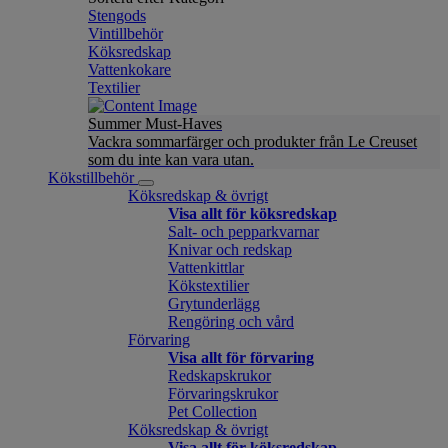
Stengods
Vintillbehör
Köksredskap
Vattenkokare
Textilier
Summer Must-Haves
Vackra sommarfärger och produkter från Le Creuset
som du inte kan vara utan.
Kökstillbehör
Köksredskap & övrigt
Visa allt för köksredskap
Salt- och pepparkvarnar
Knivar och redskap
Vattenkittlar
Kökstextilier
Grytunderlägg
Rengöring och vård
Förvaring
Visa allt för förvaring
Redskapskrukor
Förvaringskrukor
Pet Collection
Köksredskap & övrigt
Visa allt för köksredskap