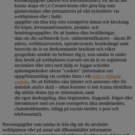
kontaktuppgifter (adress och telefonnummer), för att du ska
kunna skapa ett Le Creuset-konto eller göra köp som
gästanvändare eller prenumerera på vårt nyhetsbrev via
webbplatsen eller i butik;
uppgifter om dina köp som exempelvis datum och klockslag
för köpet, leveransinformation, produkt- och
betalningsuppgifter, för att hantera dina beställningar;
data om din surfhistorik (t.ex. onlineidentifikatorer - såsom IP-
adress, webbläsarversion, operativsystem, besökslängd samt
huruvida du är en återkommande besökare och vilket
geografiskt område du befinner dig i), som samlas in under
dina besök på webbplatsen (oavsett om du är en registrerad
användare eller inte) med hjälp av loggar och/eller
spårningstekniker såsom ”cookies” (information om
uppgiftsinsamling via cookies finns i vår
policy gällande
cookies
, för att förbättra våra tjänster och annonser eller för
statistisk analys skull – oftast kommer vi inte kunna identifiera
dig utifrån denna typ av information; samt
din egen återkoppling, dina begäranden, klagomål, frågor eller
interaktioner med oss (som exempelvis dina meddelanden,
chattmeddelanden, inlägg på sociala medier, e-post och
telefonsamtal).
Personuppgifter som samlas in från dig när du använder
webbplatsen eller på annat sätt tillhandahåller information