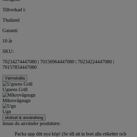
Tillverkad i:
Thailand
Garanti:
10 år
SKU:
70234274447080 | 70156964447080 | 70234224447080 |
70157854447080
Värmekälla
Ugnens Grill
Mikrovågsugn
Ugn
skötsel & användning
Innan du använder produkten:
Packa upp ditt nya köp! (Se till att ta bort alla etiketter och