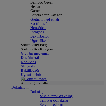
Bamboo Green
Nectar
Garnet
Sortera efter Kategori
Gjutjärn med emalj
Rostfritt stål
Non-Stick
Stengods
Baktillbehör
Ugnstillbehör
Sortera efter Färg
Sortera efter Kategori
Gjutjärn med emalj
Rostfritt stål
Non-Stick
Stengods
Baktillbehör
Ugnstillbehör
Allt för grillkvällen!
Dukning
Dukning
Visa allt för dukning
Tallrikar och skålar
Serveringsformar