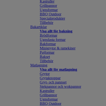
Kastruller
Grillpannor
Ugnsformar
BBQ Outdoor
Specialprodukter
Tillbehör
Bakartiklar
Visa allt för bakning
Brödformar
Ugnsfasta formar
Bakformar
Minigrytor & ramekiner
Pajformar
Bakset
Tillbehör
Matlagning
Visa allt för matlagning
Grytor
Grytaknoppar
Gryt- och pannset
Stekpannor och wokpannor
Kastruller
Grillpannor
Ugnsformar
BBQ Outdoor