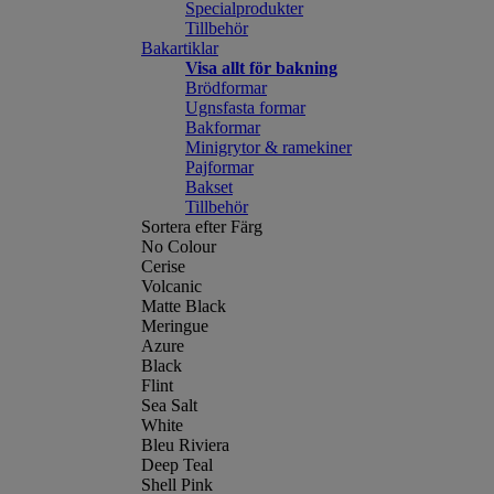
Specialprodukter
Tillbehör
Bakartiklar
Visa allt för bakning
Brödformar
Ugnsfasta formar
Bakformar
Minigrytor & ramekiner
Pajformar
Bakset
Tillbehör
Sortera efter Färg
No Colour
Cerise
Volcanic
Matte Black
Meringue
Azure
Black
Flint
Sea Salt
White
Bleu Riviera
Deep Teal
Shell Pink