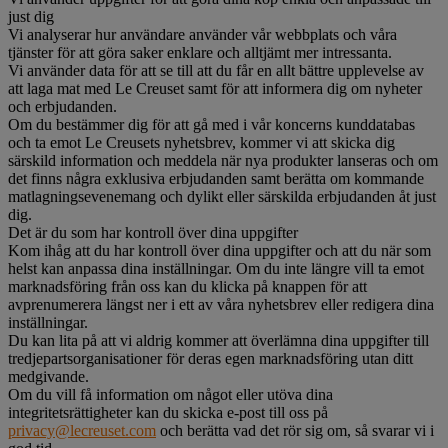
just dig
Vi analyserar hur användare använder vår webbplats och våra
tjänster för att göra saker enklare och alltjämt mer intressanta.
Vi använder data för att se till att du får en allt bättre upplevelse av
att laga mat med Le Creuset samt för att informera dig om nyheter
och erbjudanden.
Om du bestämmer dig för att gå med i vår koncerns kunddatabas
och ta emot Le Creusets nyhetsbrev, kommer vi att skicka dig
särskild information och meddela när nya produkter lanseras och om
det finns några exklusiva erbjudanden samt berätta om kommande
matlagningsevenemang och dylikt eller särskilda erbjudanden åt just
dig.
Det är du som har kontroll över dina uppgifter
Kom ihåg att du har kontroll över dina uppgifter och att du när som
helst kan anpassa dina inställningar. Om du inte längre vill ta emot
marknadsföring från oss kan du klicka på knappen för att
avprenumerera längst ner i ett av våra nyhetsbrev eller redigera dina
inställningar.
Du kan lita på att vi aldrig kommer att överlämna dina uppgifter till
tredjepartsorganisationer för deras egen marknadsföring utan ditt
medgivande.
Om du vill få information om något eller utöva dina
integritetsrättigheter kan du skicka e-post till oss på
privacy@lecreuset.com
och berätta vad det rör sig om, så svarar vi i