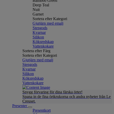
Bamboo Green
Deep Teal
Nuit
Garnet
Sortera efter Kategori
Gjutjärn med emalj
Stengods
Kvarnar
Silikon
Köksredskap
Vattenkokare
Sortera efter Färg
Sortera efter Kategori
Gjutjärn med emalj
Stengods
Kvarnar
Silikon
Köksredskap
Vattenkokare
Snygg förvaring för dina färska örter!
Spana in de fina örtkrukorna och andra nyheter från Le
Creuset.
Presenter
Presentkort