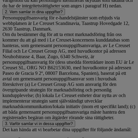
varigenom du kan personligen identifieras skyddas som sådana och
du har de integritetsrättigheter som anges i paragraf H) nedan.
2. Vem samlar in dina uppgifter?
Personuppgiftsansvarig för e-handelstjänster som erbjuds via
webbplatsen är Le Creuset Scandinavia, Taastrup Hovedgade 12,
2630 Taastrup, Danmark.
Om du bestämmer dig för att ta emot marknadsföring från oss
kommer du att gå med i Le Creuset-koncernens kunddatabas som
hanteras, som gemensamt personuppgiftsansvariga, av Le Creuset
Filial och Le Creuset Group AG, med huvudkontor på adressen
Neuhofstrasse 4, Baar, Zugo, 6340 Schweiz, är
personuppgiftsansvarig för (dess utsedda företrädare inom EU är Le
Creuset SL, ORG NO B62153630, med huvudkontor på adressen
Paseo de Gracia 9 2º, 08007 Barcelona, Spanien), baserat på ett
avtal om gemensamt personuppgiftsansvar som i huvudsak
föreskriver (a) Le Creuset Group AG som ansvarig för den
övergripande strategin för marknadsföring och personlig
kundupplevelse; (b) lokala Le Creuset enheter drar nytta av och
implementerar strategin samt självständigt utvecklar
marknadskommunikation/lokala initiativ (inom ett specifikt land); (c)
att båda gemensamt personuppgiftsansvariga måste hantera den
registrerades begäran om åtgärder rörande sina rättigheter.
3. Varför samlar vi in dessa uppgifter?
Det kan hända att vi bearbetar dina uppgifter för följande ändamål: