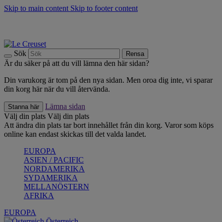
Skip to main content
Skip to footer content
Upptäck säsongens nyheter |
Shoppa nu
Anmäl dig till vårt nyhetsbrev och spara 10 % på ditt första köp.*
Fri frakt vid köp över 499 kr.
Sök
Rensa
Är du säker på att du vill lämna den här sidan?
Din varukorg är tom på den nya sidan. Men oroa dig inte, vi sparar
din korg här när du vill återvända.
Lämna sidan
Stanna här
Välj din plats
Välj din plats
Att ändra din plats tar bort innehållet från din korg. Varor som köps
online kan endast skickas till det valda landet.
EUROPA
ASIEN / PACIFIC
NORDAMERIKA
SYDAMERIKA
MELLANÖSTERN
AFRIKA
EUROPA
Österreich