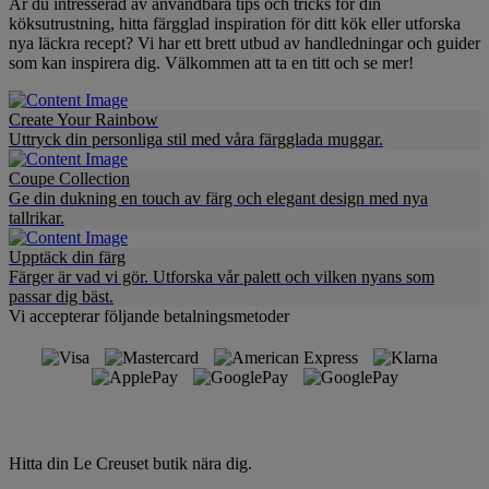
Är du intresserad av användbara tips och tricks för din
köksutrustning, hitta färgglad inspiration för ditt kök eller utforska
nya läckra recept? Vi har ett brett utbud av handledningar och guider
som kan inspirera dig. Välkommen att ta en titt och se mer!
Create Your Rainbow
Uttryck din personliga stil med våra färgglada muggar.
Coupe Collection
Ge din dukning en touch av färg och elegant design med nya
tallrikar.
Upptäck din färg
Färger är vad vi gör. Utforska vår palett och vilken nyans som
passar dig bäst.
Vi accepterar följande betalningsmetoder
Hitta din Le Creuset butik nära dig.