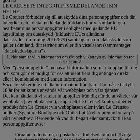
god tid.
LE CREUSETS INTEGRITETSMEDDELANDE I SIN
HELHET
Le Creuset förbinder sig till att skydda dina personuppgifter och din
integritet och i detta meddelande förklaras hur vi samlar in och
bearbetar dina personuppgifter i enlighet med gällande EU-
lagstiftning om dataskydd (inklusive EU:s allmänna
dataskyddsförordning 2016/679) samt lagarna om dataskydd som
gäller i ditt land, ditt territorium eller din vistelseort (sammantaget
”dataskyddslagarna”).
1. När samlar vi in information om dig och vilken typ av information rör
det sig om?
Med ”personuppgifter” menas all information som är kopplad till dig
och som gör det möjligt för oss att identifiera dig antingen direkt
eller i kombination med annan information.
Barn
: Vi söker inte erhålla information från barn. Du måste ha fyllt
18 år för att kunna använda vår webbplats och våra tjänster.
Det kan hända att vi samlar in uppgifter från dig när du använder vår
webbplats (”webbplatsen”), skapar ett Le Creuset-konto, köper en
produkt från Le Creuset via webbplatsen eller i våra Le Creuset-
butiker (Sganture Boutique och Outlet butik) eller prenumererar på
vårt nyhetsbrev. Beroende på vad du begärt eller samtyckt till kan
personuppgifter avse:
förnamn, efternamn, e-postadress, födelsedatum och övriga