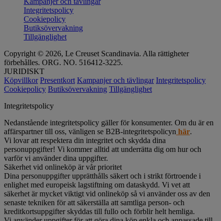
Kampanjer och tävlingar
Integritetspolicy
Cookiepolicy
Butiksövervakning
Tillgänglighet
Copyright © 2026, Le Creuset Scandinavia. Alla rättigheter
förbehålles. ORG. NO. 516412-3225.
JURIDISKT
Köpvillkor
Presentkort
Kampanjer och tävlingar
Integritetspolicy
Cookiepolicy
Butiksövervakning
Tillgänglighet
Integritetspolicy
Nedanstående integritetspolicy gäller för konsumenter. Om du är en
affärspartner till oss, vänligen se B2B-integritetspolicyn
här
.
Vi lovar att respektera din integritet och skydda dina
personuppgifter! Vi kommer alltid att underrätta dig om hur och
varför vi använder dina uppgifter.
Säkerhet vid onlineköp är vår prioritet
Dina personuppgifter upprätthålls säkert och i strikt förtroende i
enlighet med europeisk lagstiftning om dataskydd. Vi vet att
säkerhet är mycket viktigt vid onlineköp så vi använder oss av den
senaste tekniken för att säkerställa att samtliga person- och
kreditkortsuppgifter skyddas till fullo och förblir helt hemliga.
Vi använder uppgifter för att göra dina köp enkla och anpassade till