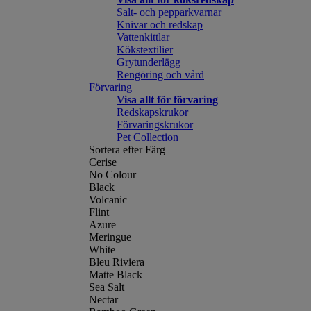
Salt- och pepparkvarnar
Knivar och redskap
Vattenkittlar
Kökstextilier
Grytunderlägg
Rengöring och vård
Förvaring
Visa allt för förvaring
Redskapskrukor
Förvaringskrukor
Pet Collection
Sortera efter Färg
Cerise
No Colour
Black
Volcanic
Flint
Azure
Meringue
White
Bleu Riviera
Matte Black
Sea Salt
Nectar