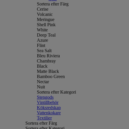
Sortera efter Färg
Cerise
Volcanic
Meringue
Shell Pink
White
Deep Teal
Azure
Flint
Sea Salt
Bleu Riviera
Chambray
Black
Matte Black
Bamboo Green
Nectar
Nuit
Sortera efter Kategori
Stengods
Vintillbehör
Köksredskap
Vattenkokare
Textilier
Sortera efter Färg
Sortera efter Kategori