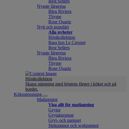
Best Sellers
Nyaste färgerna
Bleu Riviera
Thyme
Rose Quartz
Nytt och populärt
Alla nyheter
Höstkollektion
Bara hos Le Creuset
Best Sellers
Nyaste färgerna
Bleu Riviera
Thyme
Rose Quartz
Höstkollektion
Skapa stämning med höstens färger i köket och på
bordet.
Köksutrustning
Matlagning
Visa allt för matlagning
Grytor
Grytaknoppar
Gryt- och pannset
Stekpannor och wokpannor