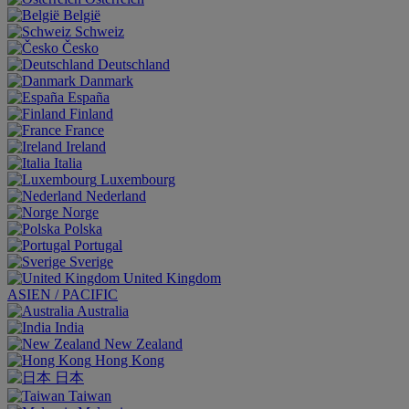
België
Schweiz
Česko
Deutschland
Danmark
España
Finland
France
Ireland
Italia
Luxembourg
Nederland
Norge
Polska
Portugal
Sverige
United Kingdom
ASIEN / PACIFIC
Australia
India
New Zealand
Hong Kong
日本
Taiwan