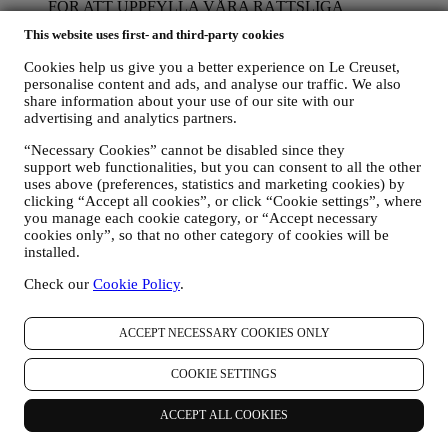
FÖR ATT UPPFYLLA VÅRA RÄTTSLIGA
SKYLDIGHETER
This website uses first- and third-party cookies
Det kan hända att vi måste bearbetar vissa uppgifter om dig
för att uppfylla våra rättsliga skyldigheter samt andra
Cookies help us give you a better experience on Le Creuset,
skyldigheter som uppstår i samband med anvisningar vi får
personalise content and ads, and analyse our traffic. We also
från myndigheter.
share information about your use of our site with our
FÖR ATT SKAPA ETT LE CREUSET-KONTO
advertising and analytics partners.
Vi kommer att använda dina uppgifter för att skapa ett Le
“Necessary Cookies” cannot be disabled since they
Creuset-konto som kommer att ge dig tillgång till en rad
support web functionalities, but you can consent to all the other
förmåner som är begränsade till registrerade användare och
uses above (preferences, statistics and marketing cookies) by
utarbetade så att man finner större nöje i våra tjänster, såsom
clicking “Accept all cookies”, or click “Cookie settings”, where
snabbare betalning, möjlighet att spara flera leveransadresser,
you manage each cookie category, or “Accept necessary
se och spåra beställningar. Sådan bearbetning bygger på ett
cookies only”, so that no other category of cookies will be
avtalsfäst utförande av denna tjänst.
installed.
FÖR ATT HANTERA DINA BESTÄLLNINGAR OCH
ERBJUDA DIG VÅRA PRODUKTER, VÅRA
Check our
Cookie Policy
.
TJÄNSTER OCH VÅR HJÄLP
Vi kommer att använda dina uppgifter för att hantera vårt
avtalsförhållande till dig, dina produktköp via webbplatsen
ACCEPT NECESSARY COOKIES ONLY
och/eller i våra Le Creuset butiker, användning av
webbplatsen samt all service som erbjuds efter avslutat köp
COOKIE SETTINGS
eller ditt eventuella deltagande i tävlingar. Vi kanske måste
bearbeta vissa uppgifter om dig i administrativt syfte i
ACCEPT ALL COOKIES
samband med vårt avtalsförhållande till dig, t. ex. bland annat
bokföring, fakturering och revision, verifiering av kontokort,