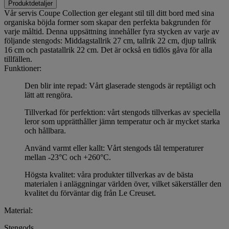
Produktdetaljer
Vår servis Coupe Collection ger elegant stil till ditt bord med sina
organiska böjda former som skapar den perfekta bakgrunden för
varje måltid. Denna uppsättning innehåller fyra stycken av varje av
följande stengods: Middagstallrik 27 cm, tallrik 22 cm, djup tallrik
16 cm och pastatallrik 22 cm. Det är också en tidlös gåva för alla
tillfällen.
Funktioner:
Den blir inte repad: Vårt glaserade stengods är reptåligt och
lätt att rengöra.
Tillverkad för perfektion: vårt stengods tillverkas av speciella
leror som upprätthåller jämn temperatur och är mycket starka
och hållbara.
Använd varmt eller kallt: Vårt stengods tål temperaturer
mellan -23°C och +260°C.
Högsta kvalitet: våra produkter tillverkas av de bästa
materialen i anläggningar världen över, vilket säkerställer den
kvalitet du förväntar dig från Le Creuset.
Material:
Stengods