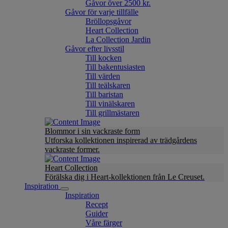
Gåvor över 2500 kr.
Gåvor för varje tillfälle
Bröllopsgåvor
Heart Collection
La Collection Jardin
Gåvor efter livsstil
Till kocken
Till bakentusiasten
Till värden
Till teälskaren
Till baristan
Till vinälskaren
Till grillmästaren
Blommor i sin vackraste form
Utforska kollektionen inspirerad av trädgårdens
vackraste former.
Heart Collection
Förälska dig i Heart-kollektionen från Le Creuset.
Inspiration
Inspiration
Recept
Guider
Våre färger