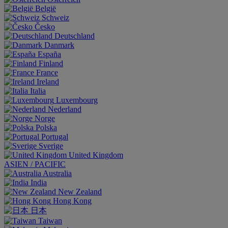
België
Schweiz
Česko
Deutschland
Danmark
España
Finland
France
Ireland
Italia
Luxembourg
Nederland
Norge
Polska
Portugal
Sverige
United Kingdom
ASIEN / PACIFIC
Australia
India
New Zealand
Hong Kong
日本
Taiwan