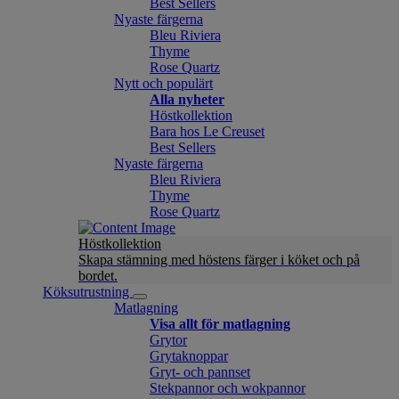
Best Sellers
Nyaste färgerna
Bleu Riviera
Thyme
Rose Quartz
Nytt och populärt
Alla nyheter
Höstkollektion
Bara hos Le Creuset
Best Sellers
Nyaste färgerna
Bleu Riviera
Thyme
Rose Quartz
Höstkollektion
Skapa stämning med höstens färger i köket och på
bordet.
Köksutrustning
Matlagning
Visa allt för matlagning
Grytor
Grytaknoppar
Gryt- och pannset
Stekpannor och wokpannor