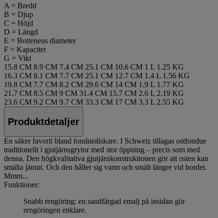
A = Bredd
B = Djup
C = Höjd
D = Längd
E = Bottenens diameter
F = Kapacitet
G = Vikt
15.8 CM
8.9 CM
7.4 CM
25.1 CM
10.6 CM
1 L
1.25 KG
16.3 CM
8.1 CM
7.7 CM
25.1 CM
12.7 CM
1.4 L
1.56 KG
19.8 CM
7.7 CM
8.2 CM
29.6 CM
14 CM
1.9 L
1.77 KG
21.7 CM
8.5 CM
9 CM
31.4 CM
15.7 CM
2.6 L
2.19 KG
23.6 CM
9.2 CM
9.7 CM
33.3 CM
17 CM
3.3 L
2.55 KG
Produktdetaljer
En säker favorit bland fondueälskare. I Schweiz tillagas ostfondue
traditionellt i gjutjärnsgrytor med stor öppning – precis som med
denna. Den högkvalitativa gjutjärnkonstruktionen gör att osten kan
smälta jämnt. Och den håller sig varm och smält längre vid bordet.
Mmm...
Funktioner:
Snabb rengöring: en sandfärgad emalj på insidan gör
rengöringen enklare.