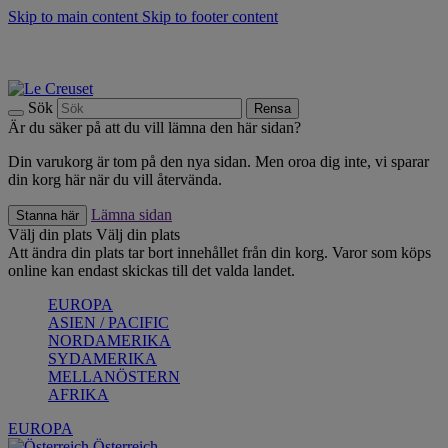
Skip to main content
Skip to footer content
Upptäck säsongens nyheter |
Shoppa nu
Anmäl dig till vårt nyhetsbrev och spara 10 % på ditt första köp.*
Fri frakt vid köp över 499 kr.
Sök
Rensa
Är du säker på att du vill lämna den här sidan?
Din varukorg är tom på den nya sidan. Men oroa dig inte, vi sparar
din korg här när du vill återvända.
Lämna sidan
Stanna här
Välj din plats
Välj din plats
Att ändra din plats tar bort innehållet från din korg. Varor som köps
online kan endast skickas till det valda landet.
EUROPA
ASIEN / PACIFIC
NORDAMERIKA
SYDAMERIKA
MELLANÖSTERN
AFRIKA
EUROPA
Österreich