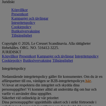
Juridiskt
Köpvillkor
Presentkort
Kampanjer och tävlingar
Integritetspolicy
Cookiepolicy
Butiksövervakning
Tillgänglighet
Copyright © 2026, Le Creuset Scandinavia. Alla rättigheter
förbehålles. ORG. NO. 516412-3225.
JURIDISKT
Köpvillkor
Presentkort
Kampanjer och tävlingar
Integritetspolicy
Cookiepolicy
Butiksövervakning
Tillgänglighet
Integritetspolicy
Nedanstående integritetspolicy gäller för konsumenter. Om du är en
affärspartner till oss, vänligen se B2B-integritetspolicyn
här
.
Vi lovar att respektera din integritet och skydda dina
personuppgifter! Vi kommer alltid att underrätta dig om hur och
varför vi använder dina uppgifter.
Säkerhet vid onlineköp är vår prioritet
Dina personuppgifter upprätthålls säkert och i strikt förtroende i