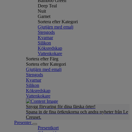
Bamboo Green
Deep Teal
Nuit
Garnet
Sortera efter Kategori
Gjutjärn med emalj
Stengods
Kvarnar
Silikon
Köksredskap
Vattenkokare
Sortera efter Färg
Sortera efter Kategori
Gjutjärn med emalj
Stengods
Kvarnar
Silikon
Köksredskap
Vattenkokare
Snygg förvaring för dina färska örter!
Spana in de fina örtkrukorna och andra nyheter från Le
Creuset.
Presenter
Presentkort