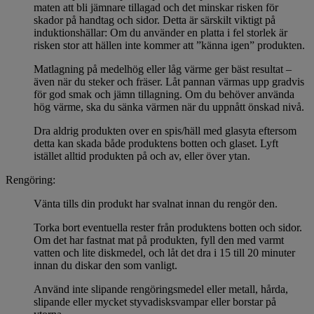
maten att bli jämnare tillagad och det minskar risken för
skador på handtag och sidor. Detta är särskilt viktigt på
induktionshällar: Om du använder en platta i fel storlek är
risken stor att hällen inte kommer att ”känna igen” produkten.
Matlagning på medelhög eller låg värme ger bäst resultat –
även när du steker och fräser. Låt pannan värmas upp gradvis
för god smak och jämn tillagning. Om du behöver använda
hög värme, ska du sänka värmen när du uppnått önskad nivå.
Dra aldrig produkten over en spis/häll med glasyta eftersom
detta kan skada både produktens botten och glaset. Lyft
istället alltid produkten på och av, eller över ytan.
Rengöring:
Vänta tills din produkt har svalnat innan du rengör den.
Torka bort eventuella rester från produktens botten och sidor.
Om det har fastnat mat på produkten, fyll den med varmt
vatten och lite diskmedel, och låt det dra i 15 till 20 minuter
innan du diskar den som vanligt.
Använd inte slipande rengöringsmedel eller metall, hårda,
slipande eller mycket styvadisksvampar eller borstar på