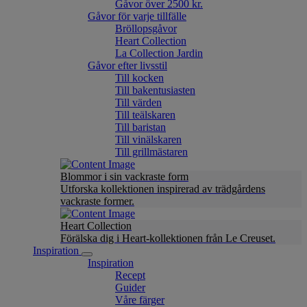
Gåvor över 2500 kr.
Gåvor för varje tillfälle
Bröllopsgåvor
Heart Collection
La Collection Jardin
Gåvor efter livsstil
Till kocken
Till bakentusiasten
Till värden
Till teälskaren
Till baristan
Till vinälskaren
Till grillmästaren
Blommor i sin vackraste form
Utforska kollektionen inspirerad av trädgårdens
vackraste former.
Heart Collection
Förälska dig i Heart-kollektionen från Le Creuset.
Inspiration
Inspiration
Recept
Guider
Våre färger