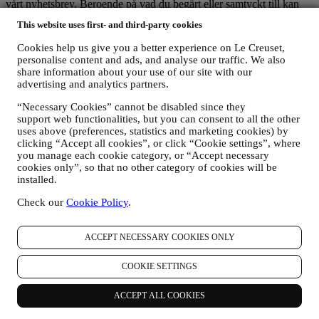
vårt nyhetsbrev. Beroende på vad du begärt eller samtyckt till kan
personuppgifter avse:
This website uses first- and third-party cookies
förnamn, efternamn, e-postadress, födelsedatum och övriga
Cookies help us give you a better experience on Le Creuset,
kontaktuppgifter (adress och telefonnummer), för att du ska
personalise content and ads, and analyse our traffic. We also
kunna skapa ett Le Creuset-konto eller göra köp som
share information about your use of our site with our
gästanvändare eller prenumerera på vårt nyhetsbrev via
advertising and analytics partners.
webbplatsen eller i butik;
uppgifter om dina köp som exempelvis datum och klockslag
“Necessary Cookies” cannot be disabled since they
för köpet, leveransinformation, produkt- och
support web functionalities, but you can consent to all the other
betalningsuppgifter, för att hantera dina beställningar;
uses above (preferences, statistics and marketing cookies) by
data om din surfhistorik (t.ex. onlineidentifikatorer - såsom IP-
clicking “Accept all cookies”, or click “Cookie settings”, where
you manage each cookie category, or “Accept necessary
adress, webbläsarversion, operativsystem, besökslängd samt
cookies only”, so that no other category of cookies will be
huruvida du är en återkommande besökare och vilket
installed.
geografiskt område du befinner dig i), som samlas in under
dina besök på webbplatsen (oavsett om du är en registrerad
Check our
Cookie Policy
.
användare eller inte) med hjälp av loggar och/eller
spårningstekniker såsom ”cookies” (information om
uppgiftsinsamling via cookies finns i vår
policy gällande
ACCEPT NECESSARY COOKIES ONLY
cookies
, för att förbättra våra tjänster och annonser eller för
statistisk analys skull – oftast kommer vi inte kunna identifiera
COOKIE SETTINGS
dig utifrån denna typ av information; samt
din egen återkoppling, dina begäranden, klagomål, frågor eller
ACCEPT ALL COOKIES
interaktioner med oss (som exempelvis dina meddelanden,
chattmeddelanden, inlägg på sociala medier, e-post och