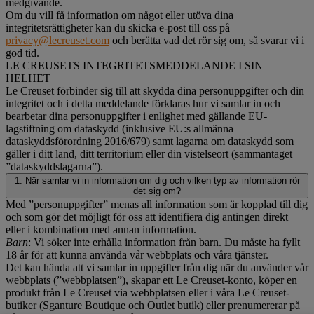
medgivande.
Om du vill få information om något eller utöva dina
integritetsrättigheter kan du skicka e-post till oss på
privacy@lecreuset.com
och berätta vad det rör sig om, så svarar vi i
god tid.
LE CREUSETS INTEGRITETSMEDDELANDE I SIN
HELHET
Le Creuset förbinder sig till att skydda dina personuppgifter och din
integritet och i detta meddelande förklaras hur vi samlar in och
bearbetar dina personuppgifter i enlighet med gällande EU-
lagstiftning om dataskydd (inklusive EU:s allmänna
dataskyddsförordning 2016/679) samt lagarna om dataskydd som
gäller i ditt land, ditt territorium eller din vistelseort (sammantaget
”dataskyddslagarna”).
1. När samlar vi in information om dig och vilken typ av information rör
det sig om?
Med ”personuppgifter” menas all information som är kopplad till dig
och som gör det möjligt för oss att identifiera dig antingen direkt
eller i kombination med annan information.
Barn
: Vi söker inte erhålla information från barn. Du måste ha fyllt
18 år för att kunna använda vår webbplats och våra tjänster.
Det kan hända att vi samlar in uppgifter från dig när du använder vår
webbplats (”webbplatsen”), skapar ett Le Creuset-konto, köper en
produkt från Le Creuset via webbplatsen eller i våra Le Creuset-
butiker (Sganture Boutique och Outlet butik) eller prenumererar på