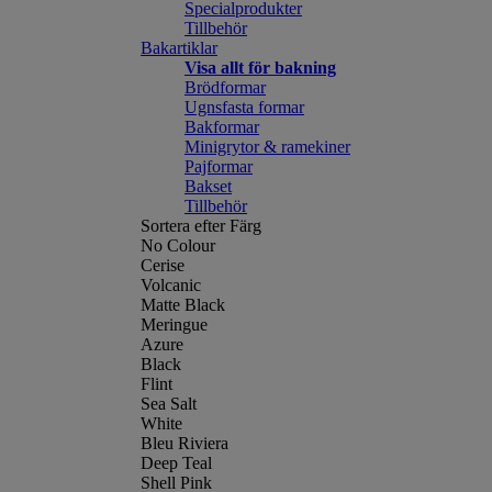
Specialprodukter
Tillbehör
Bakartiklar
Visa allt för bakning
Brödformar
Ugnsfasta formar
Bakformar
Minigrytor & ramekiner
Pajformar
Bakset
Tillbehör
Sortera efter Färg
No Colour
Cerise
Volcanic
Matte Black
Meringue
Azure
Black
Flint
Sea Salt
White
Bleu Riviera
Deep Teal
Shell Pink