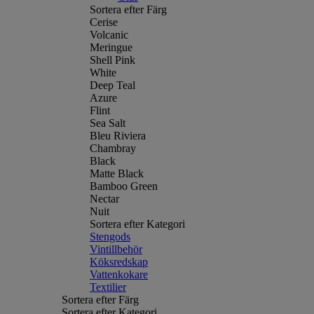
Sortera efter Färg
Cerise
Volcanic
Meringue
Shell Pink
White
Deep Teal
Azure
Flint
Sea Salt
Bleu Riviera
Chambray
Black
Matte Black
Bamboo Green
Nectar
Nuit
Sortera efter Kategori
Stengods
Vintillbehör
Köksredskap
Vattenkokare
Textilier
Sortera efter Färg
Sortera efter Kategori