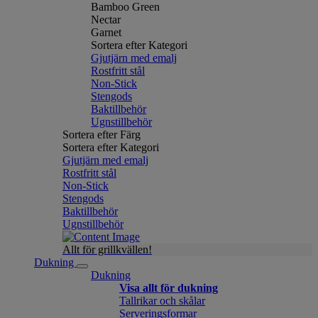
Bamboo Green
Nectar
Garnet
Sortera efter Kategori
Gjutjärn med emalj
Rostfritt stål
Non-Stick
Stengods
Baktillbehör
Ugnstillbehör
Sortera efter Färg
Sortera efter Kategori
Gjutjärn med emalj
Rostfritt stål
Non-Stick
Stengods
Baktillbehör
Ugnstillbehör
Allt för grillkvällen!
Dukning
Dukning
Visa allt för dukning
Tallrikar och skålar
Serveringsformar