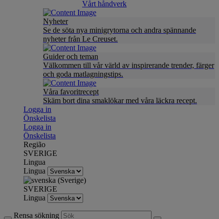
Vårt håndverk
Nyheter
Se de söta nya minigrytorna och andra spännande
nyheter från Le Creuset.
Guider och teman
Välkommen till vår värld av inspirerande trender, färger
och goda matlagningstips.
Våra favoritrecept
Skäm bort dina smaklökar med våra läckra recept.
Logga in
Önskelista
Logga in
Önskelista
Região
SVERIGE
Lingua
Lingua
SVERIGE
Lingua
Rensa sökning