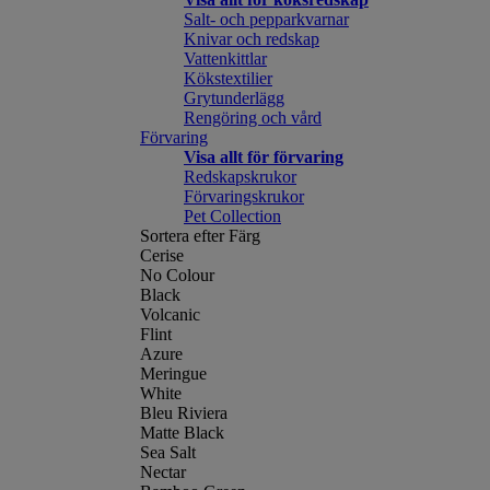
Salt- och pepparkvarnar
Knivar och redskap
Vattenkittlar
Kökstextilier
Grytunderlägg
Rengöring och vård
Förvaring
Visa allt för förvaring
Redskapskrukor
Förvaringskrukor
Pet Collection
Sortera efter Färg
Cerise
No Colour
Black
Volcanic
Flint
Azure
Meringue
White
Bleu Riviera
Matte Black
Sea Salt
Nectar