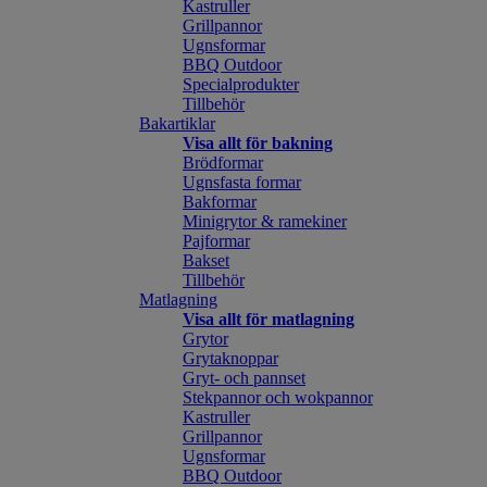
Kastruller
Grillpannor
Ugnsformar
BBQ Outdoor
Specialprodukter
Tillbehör
Bakartiklar
Visa allt för bakning
Brödformar
Ugnsfasta formar
Bakformar
Minigrytor & ramekiner
Pajformar
Bakset
Tillbehör
Matlagning
Visa allt för matlagning
Grytor
Grytaknoppar
Gryt- och pannset
Stekpannor och wokpannor
Kastruller
Grillpannor
Ugnsformar
BBQ Outdoor