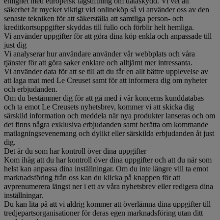
enlighet med europeisk lagstiftning om dataskydd. Vi vet att
säkerhet är mycket viktigt vid onlineköp så vi använder oss av den
senaste tekniken för att säkerställa att samtliga person- och
kreditkortsuppgifter skyddas till fullo och förblir helt hemliga.
Vi använder uppgifter för att göra dina köp enkla och anpassade till
just dig
Vi analyserar hur användare använder vår webbplats och våra
tjänster för att göra saker enklare och alltjämt mer intressanta.
Vi använder data för att se till att du får en allt bättre upplevelse av
att laga mat med Le Creuset samt för att informera dig om nyheter
och erbjudanden.
Om du bestämmer dig för att gå med i vår koncerns kunddatabas
och ta emot Le Creusets nyhetsbrev, kommer vi att skicka dig
särskild information och meddela när nya produkter lanseras och om
det finns några exklusiva erbjudanden samt berätta om kommande
matlagningsevenemang och dylikt eller särskilda erbjudanden åt just
dig.
Det är du som har kontroll över dina uppgifter
Kom ihåg att du har kontroll över dina uppgifter och att du när som
helst kan anpassa dina inställningar. Om du inte längre vill ta emot
marknadsföring från oss kan du klicka på knappen för att
avprenumerera längst ner i ett av våra nyhetsbrev eller redigera dina
inställningar.
Du kan lita på att vi aldrig kommer att överlämna dina uppgifter till
tredjepartsorganisationer för deras egen marknadsföring utan ditt