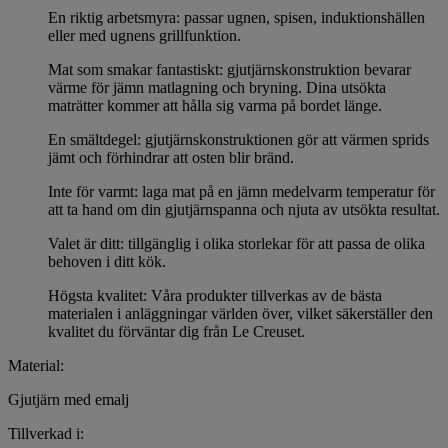
En riktig arbetsmyra: passar ugnen, spisen, induktionshällen
eller med ugnens grillfunktion.
Mat som smakar fantastiskt: gjutjärnskonstruktion bevarar
värme för jämn matlagning och bryning. Dina utsökta
maträtter kommer att hålla sig varma på bordet länge.
En smältdegel: gjutjärnskonstruktionen gör att värmen sprids
jämt och förhindrar att osten blir bränd.
Inte för varmt: laga mat på en jämn medelvarm temperatur för
att ta hand om din gjutjärnspanna och njuta av utsökta resultat.
Valet är ditt: tillgänglig i olika storlekar för att passa de olika
behoven i ditt kök.
Högsta kvalitet: Våra produkter tillverkas av de bästa
materialen i anläggningar världen över, vilket säkerställer den
kvalitet du förväntar dig från Le Creuset.
Material:
Gjutjärn med emalj
Tillverkad i: