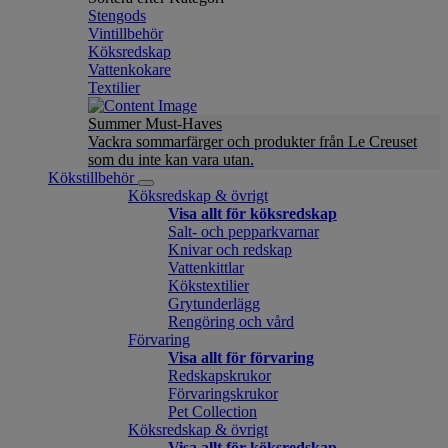
Stengods
Vintillbehör
Köksredskap
Vattenkokare
Textilier
Summer Must-Haves
Vackra sommarfärger och produkter från Le Creuset
som du inte kan vara utan.
Kökstillbehör
Köksredskap & övrigt
Visa allt för köksredskap
Salt- och pepparkvarnar
Knivar och redskap
Vattenkittlar
Kökstextilier
Grytunderlägg
Rengöring och vård
Förvaring
Visa allt för förvaring
Redskapskrukor
Förvaringskrukor
Pet Collection
Köksredskap & övrigt
Visa allt för köksredskap