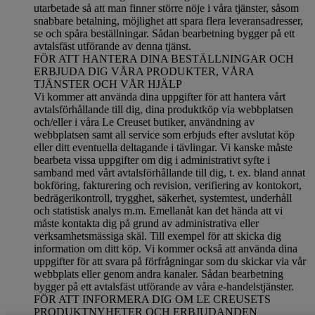
utarbetade så att man finner större nöje i våra tjänster, såsom
snabbare betalning, möjlighet att spara flera leveransadresser,
se och spåra beställningar. Sådan bearbetning bygger på ett
avtalsfäst utförande av denna tjänst.
FÖR ATT HANTERA DINA BESTÄLLNINGAR OCH
ERBJUDA DIG VÅRA PRODUKTER, VÅRA
TJÄNSTER OCH VÅR HJÄLP
Vi kommer att använda dina uppgifter för att hantera vårt
avtalsförhållande till dig, dina produktköp via webbplatsen
och/eller i våra Le Creuset butiker, användning av
webbplatsen samt all service som erbjuds efter avslutat köp
eller ditt eventuella deltagande i tävlingar. Vi kanske måste
bearbeta vissa uppgifter om dig i administrativt syfte i
samband med vårt avtalsförhållande till dig, t. ex. bland annat
bokföring, fakturering och revision, verifiering av kontokort,
bedrägerikontroll, trygghet, säkerhet, systemtest, underhåll
och statistisk analys m.m. Emellanåt kan det hända att vi
måste kontakta dig på grund av administrativa eller
verksamhetsmässiga skäl. Till exempel för att skicka dig
information om ditt köp. Vi kommer också att använda dina
uppgifter för att svara på förfrågningar som du skickar via vår
webbplats eller genom andra kanaler. Sådan bearbetning
bygger på ett avtalsfäst utförande av våra e-handelstjänster.
FÖR ATT INFORMERA DIG OM LE CREUSETS
PRODUKTNYHETER OCH ERBJUDANDEN