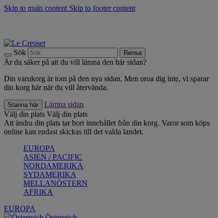
Skip to main content
Skip to footer content
Upptäck säsongens nyheter |
Shoppa nu
Anmäl dig till vårt nyhetsbrev och spara 10 % på ditt första köp.*
Fri frakt vid köp över 499 kr.
Sök
Rensa
Är du säker på att du vill lämna den här sidan?
Din varukorg är tom på den nya sidan. Men oroa dig inte, vi sparar
din korg här när du vill återvända.
Lämna sidan
Stanna här
Välj din plats
Välj din plats
Att ändra din plats tar bort innehållet från din korg. Varor som köps
online kan endast skickas till det valda landet.
EUROPA
ASIEN / PACIFIC
NORDAMERIKA
SYDAMERIKA
MELLANÖSTERN
AFRIKA
EUROPA
Österreich