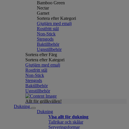
Bamboo Green
Nectar
Garnet
Sortera efter Kategori
Gjutjärn med emalj
Rostfritt stål
Non-Stick
Stengods
Baktillbehör
Ugnstillbehör
Sortera efter Färg
Sortera efter Kategori
Gjutjärn med emalj
Rostfritt stål
Non-Stick
Stengods
Baktillbehör
Ugnstillbehör
Allt för grillkvällen!
Dukning
Dukning
Visa allt för dukning
Tallrikar och skålar
Serveringsformar