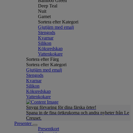
Bamboo Green
Deep Teal
Nuit
Garnet
Sortera efter Kategori
Gjutjärn med emalj
Stengods
Kvarnar
Silikon
Köksredskap
Vattenkokare
Sortera efter Färg
Sortera efter Kategori
Gjutjärn med emalj
Stengods
Kvarnar
Silikon
Köksredskap
Vattenkokare
Snygg förvaring för dina färska örter!
Spana in de fina örtkrukorna och andra nyheter från Le
Creuset.
Presenter
Presentkort