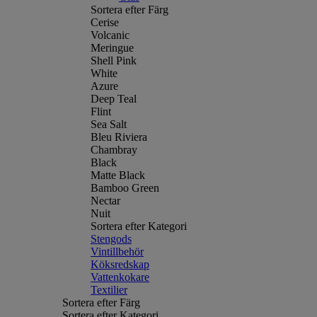
Sortera efter Färg
Cerise
Volcanic
Meringue
Shell Pink
White
Azure
Deep Teal
Flint
Sea Salt
Bleu Riviera
Chambray
Black
Matte Black
Bamboo Green
Nectar
Nuit
Sortera efter Kategori
Stengods
Vintillbehör
Köksredskap
Vattenkokare
Textilier
Sortera efter Färg
Sortera efter Kategori