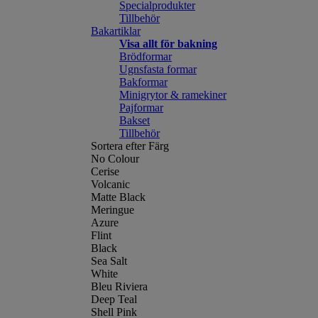
Specialprodukter
Tillbehör
Bakartiklar
Visa allt för bakning
Brödformar
Ugnsfasta formar
Bakformar
Minigrytor & ramekiner
Pajformar
Bakset
Tillbehör
Sortera efter Färg
No Colour
Cerise
Volcanic
Matte Black
Meringue
Azure
Flint
Black
Sea Salt
White
Bleu Riviera
Deep Teal
Shell Pink