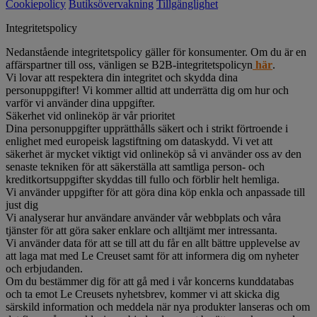
Cookiepolicy
Butiksövervakning
Tillgänglighet
Integritetspolicy
Nedanstående integritetspolicy gäller för konsumenter. Om du är en
affärspartner till oss, vänligen se B2B-integritetspolicyn
här
.
Vi lovar att respektera din integritet och skydda dina
personuppgifter! Vi kommer alltid att underrätta dig om hur och
varför vi använder dina uppgifter.
Säkerhet vid onlineköp är vår prioritet
Dina personuppgifter upprätthålls säkert och i strikt förtroende i
enlighet med europeisk lagstiftning om dataskydd. Vi vet att
säkerhet är mycket viktigt vid onlineköp så vi använder oss av den
senaste tekniken för att säkerställa att samtliga person- och
kreditkortsuppgifter skyddas till fullo och förblir helt hemliga.
Vi använder uppgifter för att göra dina köp enkla och anpassade till
just dig
Vi analyserar hur användare använder vår webbplats och våra
tjänster för att göra saker enklare och alltjämt mer intressanta.
Vi använder data för att se till att du får en allt bättre upplevelse av
att laga mat med Le Creuset samt för att informera dig om nyheter
och erbjudanden.
Om du bestämmer dig för att gå med i vår koncerns kunddatabas
och ta emot Le Creusets nyhetsbrev, kommer vi att skicka dig
särskild information och meddela när nya produkter lanseras och om