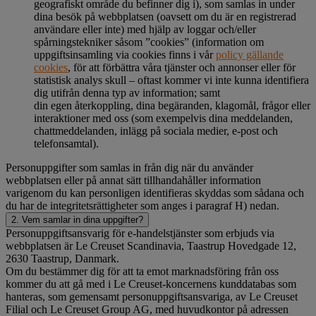
geografiskt område du befinner dig i), som samlas in under
dina besök på webbplatsen (oavsett om du är en registrerad
användare eller inte) med hjälp av loggar och/eller
spårningstekniker såsom ”cookies” (information om
uppgiftsinsamling via cookies finns i vår
policy gällande
cookies
, för att förbättra våra tjänster och annonser eller för
statistisk analys skull – oftast kommer vi inte kunna identifiera
dig utifrån denna typ av information; samt
din egen återkoppling, dina begäranden, klagomål, frågor eller
interaktioner med oss (som exempelvis dina meddelanden,
chattmeddelanden, inlägg på sociala medier, e-post och
telefonsamtal).
Personuppgifter som samlas in från dig när du använder
webbplatsen eller på annat sätt tillhandahåller information
varigenom du kan personligen identifieras skyddas som sådana och
du har de integritetsrättigheter som anges i paragraf H) nedan.
2. Vem samlar in dina uppgifter?
Personuppgiftsansvarig för e-handelstjänster som erbjuds via
webbplatsen är Le Creuset Scandinavia, Taastrup Hovedgade 12,
2630 Taastrup, Danmark.
Om du bestämmer dig för att ta emot marknadsföring från oss
kommer du att gå med i Le Creuset-koncernens kunddatabas som
hanteras, som gemensamt personuppgiftsansvariga, av Le Creuset
Filial och Le Creuset Group AG, med huvudkontor på adressen