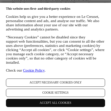
Om du har samtyckt till att vi gör det (till exempel genom att
prenumerera på vårt nyhetsbrev när du skapar ett konto på
This website uses first- and third-party cookies
webbplatsen), skickar vi dig marknadsföringskommunikation
Cookies help us give you a better experience on Le Creuset,
och nyheter om initiativ relaterade till Le Creuset som
personalise content and ads, and analyse our traffic. We also
marknadsförs av dess dotterbolag och lokala anslutna företag
share information about your use of our site with our
och samarbetspartner utifrån dina preferenser. Vi kommer att
advertising and analytics partners.
kontakta dig via e-post, SMS eller sociala medier men även
med hjälp av automatiserade medel. Sådan kommunikation
“Necessary Cookies” cannot be disabled since they
kommer att beröra Le Creuset-produkter, nya
support web functionalities, but you can consent to all the other
butiksöppningar, exklusiva evenemang, tävlingar,
uses above (preferences, statistics and marketing cookies) by
undersökningar, demonstrationer organiserade av Le Creuset
clicking “Accept all cookies”, or click “Cookie settings”, where
eller specialerbjudanden som vi tror du gillar. Denna
you manage each cookie category, or “Accept necessary
kommunikation kan väljas ut eller anpassas efter dig baserat
cookies only”, so that no other category of cookies will be
på de uppgifter vi har om dig som exempelvis din plats eller
installed.
köphistorik eller vilka av våra produkter du föredrar. Vi
kommer att använda dina uppgifter för att få en bättre
Check our
Cookie Policy
.
förståelse för dina intressen. Detta gör vår kommunikation
med dig mer personlig, relevant och intressant för dig. Det
ACCEPT NECESSARY COOKIES ONLY
kommer inte att ha några andra effekter. Vi samlar också in
statistik om e-postöppning och klick med hjälp av branschens
standardtekniker för att kunna övervaka våra nyhetsbrev.
COOKIE SETTINGS
Denna behandling baseras på ditt samtycke till att få personlig
marknadsföringskommunikation från oss. Valet kan göras på
ACCEPT ALL COOKIES
de punkter där personlig information samlas in genom att välja
lämplig kryssruta. Avanmälan: Du kan närsomhelst avstå från