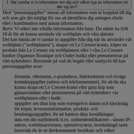
1. När samlar vi in information om dig och vilken typ av information rör
det sig om?
Med ”personuppgifter” menas all information som är kopplad till dig
och som gör det möjligt för oss att identifiera dig antingen direkt
eller i kombination med annan information.
Barn
: Vi söker inte erhålla information från barn. Du måste ha fyllt
18 år för att kunna använda vår webbplats och våra tjänster.
Det kan hända att vi samlar in uppgifter från dig när du använder vår
webbplats (”webbplatsen”), skapar ett Le Creuset-konto, köper en
produkt från Le Creuset via webbplatsen eller i våra Le Creuset-
butiker (Sganture Boutique och Outlet butik) eller prenumererar på
vårt nyhetsbrev. Beroende på vad du begärt eller samtyckt till kan
personuppgifter avse:
förnamn, efternamn, e-postadress, födelsedatum och övriga
kontaktuppgifter (adress och telefonnummer), för att du ska
kunna skapa ett Le Creuset-konto eller göra köp som
gästanvändare eller prenumerera på vårt nyhetsbrev via
webbplatsen eller i butik;
uppgifter om dina köp som exempelvis datum och klockslag
för köpet, leveransinformation, produkt- och
betalningsuppgifter, för att hantera dina beställningar;
data om din surfhistorik (t.ex. onlineidentifikatorer - såsom IP-
adress, webbläsarversion, operativsystem, besökslängd samt
huruvida du är en återkommande besökare och vilket