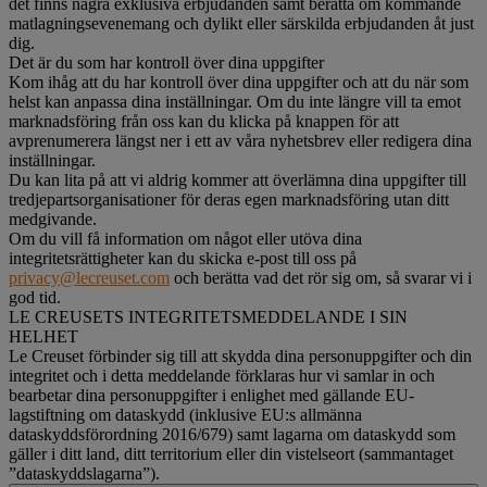
det finns några exklusiva erbjudanden samt berätta om kommande
matlagningsevenemang och dylikt eller särskilda erbjudanden åt just
dig.
Det är du som har kontroll över dina uppgifter
Kom ihåg att du har kontroll över dina uppgifter och att du när som
helst kan anpassa dina inställningar. Om du inte längre vill ta emot
marknadsföring från oss kan du klicka på knappen för att
avprenumerera längst ner i ett av våra nyhetsbrev eller redigera dina
inställningar.
Du kan lita på att vi aldrig kommer att överlämna dina uppgifter till
tredjepartsorganisationer för deras egen marknadsföring utan ditt
medgivande.
Om du vill få information om något eller utöva dina
integritetsrättigheter kan du skicka e-post till oss på
privacy@lecreuset.com
och berätta vad det rör sig om, så svarar vi i
god tid.
LE CREUSETS INTEGRITETSMEDDELANDE I SIN
HELHET
Le Creuset förbinder sig till att skydda dina personuppgifter och din
integritet och i detta meddelande förklaras hur vi samlar in och
bearbetar dina personuppgifter i enlighet med gällande EU-
lagstiftning om dataskydd (inklusive EU:s allmänna
dataskyddsförordning 2016/679) samt lagarna om dataskydd som
gäller i ditt land, ditt territorium eller din vistelseort (sammantaget
”dataskyddslagarna”).