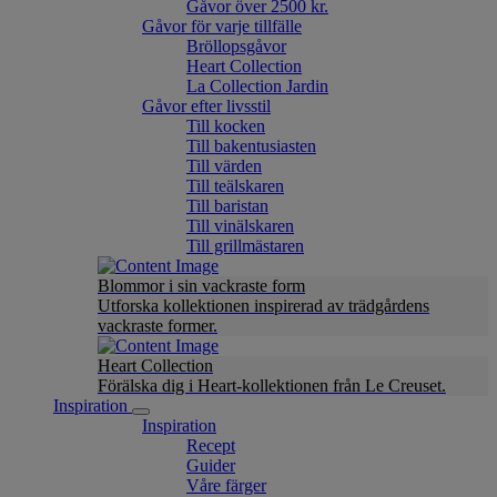
Gåvor över 2500 kr.
Gåvor för varje tillfälle
Bröllopsgåvor
Heart Collection
La Collection Jardin
Gåvor efter livsstil
Till kocken
Till bakentusiasten
Till värden
Till teälskaren
Till baristan
Till vinälskaren
Till grillmästaren
Blommor i sin vackraste form
Utforska kollektionen inspirerad av trädgårdens
vackraste former.
Heart Collection
Förälska dig i Heart-kollektionen från Le Creuset.
Inspiration
Inspiration
Recept
Guider
Våre färger