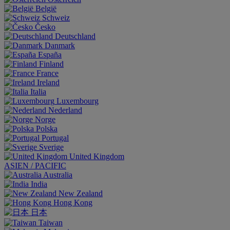
België
Schweiz
Česko
Deutschland
Danmark
España
Finland
France
Ireland
Italia
Luxembourg
Nederland
Norge
Polska
Portugal
Sverige
United Kingdom
ASIEN / PACIFIC
Australia
India
New Zealand
Hong Kong
日本
Taiwan