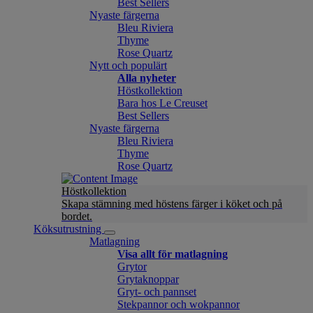
Best Sellers
Nyaste färgerna
Bleu Riviera
Thyme
Rose Quartz
Nytt och populärt
Alla nyheter
Höstkollektion
Bara hos Le Creuset
Best Sellers
Nyaste färgerna
Bleu Riviera
Thyme
Rose Quartz
Höstkollektion
Skapa stämning med höstens färger i köket och på
bordet.
Köksutrustning
Matlagning
Visa allt för matlagning
Grytor
Grytaknoppar
Gryt- och pannset
Stekpannor och wokpannor