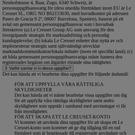
Neuhofstrasse 4, Baar, Zugo, 6340 Schweiz, är
personuppgiftsansvarig för (dess utsedda företrädare inom EU är Le
Creuset SL, ORG NO B62153630, med huvudkontor på adressen
Paseo de Gracia 9 2º, 08007 Barcelona, Spanien), baserat på ett
avtal om gemensamt personuppgiftsansvar som i huvudsak
föreskriver (a) Le Creuset Group AG som ansvarig för den
övergripande strategin för marknadsföring och personlig
kundupplevelse; (b) lokala Le Creuset enheter drar nytta av och
implementerar strategin samt självständigt utvecklar
marknadskommunikation/lokala initiativ (inom ett specifikt land); (c)
att båda gemensamt personuppgiftsansvariga måste hantera den
registrerades begäran om åtgärder rörande sina rättigheter.
3. Varför samlar vi in dessa uppgifter?
Det kan hända att vi bearbetar dina uppgifter för följande ändamål:
FÖR ATT UPPFYLLA VÅRA RÄTTSLIGA
SKYLDIGHETER
Det kan hända att vi måste bearbetar vissa uppgifter om dig
för att uppfylla våra rättsliga skyldigheter samt andra
skyldigheter som uppstår i samband med anvisningar vi får
från myndigheter.
FÖR ATT SKAPA ETT LE CREUSET-KONTO
Vi kommer att använda dina uppgifter för att skapa ett Le
Creuset-konto som kommer att ge dig tillgång till en rad
förmåner som är begränsade till registrerade användare och