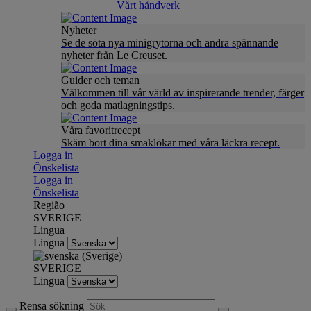
Vårt håndverk
Nyheter
Se de söta nya minigrytorna och andra spännande
nyheter från Le Creuset.
Guider och teman
Välkommen till vår värld av inspirerande trender, färger
och goda matlagningstips.
Våra favoritrecept
Skäm bort dina smaklökar med våra läckra recept.
Logga in
Önskelista
Logga in
Önskelista
Região
SVERIGE
Lingua
Lingua
SVERIGE
Lingua
Rensa sökning