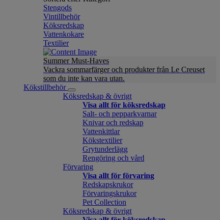
Stengods
Vintillbehör
Köksredskap
Vattenkokare
Textilier
Summer Must-Haves
Vackra sommarfärger och produkter från Le Creuset
som du inte kan vara utan.
Kökstillbehör
Köksredskap & övrigt
Visa allt för köksredskap
Salt- och pepparkvarnar
Knivar och redskap
Vattenkittlar
Kökstextilier
Grytunderlägg
Rengöring och vård
Förvaring
Visa allt för förvaring
Redskapskrukor
Förvaringskrukor
Pet Collection
Köksredskap & övrigt
Visa allt för köksredskap