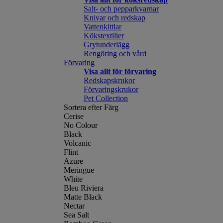
Salt- och pepparkvarnar
Knivar och redskap
Vattenkittlar
Kökstextilier
Grytunderlägg
Rengöring och vård
Förvaring
Visa allt för förvaring
Redskapskrukor
Förvaringskrukor
Pet Collection
Sortera efter Färg
Cerise
No Colour
Black
Volcanic
Flint
Azure
Meringue
White
Bleu Riviera
Matte Black
Nectar
Sea Salt