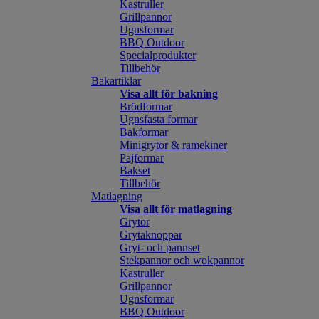
Kastruller
Grillpannor
Ugnsformar
BBQ Outdoor
Specialprodukter
Tillbehör
Bakartiklar
Visa allt för bakning
Brödformar
Ugnsfasta formar
Bakformar
Minigrytor & ramekiner
Pajformar
Bakset
Tillbehör
Matlagning
Visa allt för matlagning
Grytor
Grytaknoppar
Gryt- och pannset
Stekpannor och wokpannor
Kastruller
Grillpannor
Ugnsformar
BBQ Outdoor