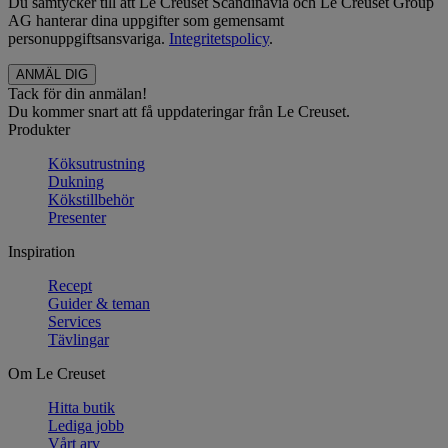
Du samtycker till att Le Creuset Scandinavia och Le Creuset Group
AG hanterar dina uppgifter som gemensamt
personuppgiftsansvariga.
Integritetspolicy
.
Tack för din anmälan!
Du kommer snart att få uppdateringar från Le Creuset.
Produkter
Köksutrustning
Dukning
Kökstillbehör
Presenter
Inspiration
Recept
Guider & teman
Services
Tävlingar
Om Le Creuset
Hitta butik
Lediga jobb
Vårt arv