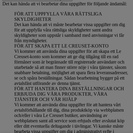
Det kan hända att vi bearbetar dina uppgifter för följande ändamål:
FÖR ATT UPPFYLLA VÅRA RÄTTSLIGA
SKYLDIGHETER
Det kan hända att vi måste bearbetar vissa uppgifter om dig
för att uppfylla våra rättsliga skyldigheter samt andra
skyldigheter som uppstår i samband med anvisningar vi får
från myndigheter.
FÖR ATT SKAPA ETT LE CREUSET-KONTO
Vi kommer att använda dina uppgifter för att skapa ett Le
Creuset-konto som kommer att ge dig tillgång till en rad
förmåner som är begränsade till registrerade användare och
utarbetade så att man finner större nöje i våra tjänster, såsom
snabbare betalning, möjlighet att spara flera leveransadresser,
se och spåra beställningar. Sådan bearbetning bygger på ett
avtalsfäst utförande av denna tjänst.
FÖR ATT HANTERA DINA BESTÄLLNINGAR OCH
ERBJUDA DIG VÅRA PRODUKTER, VÅRA
TJÄNSTER OCH VÅR HJÄLP
Vi kommer att använda dina uppgifter för att hantera vårt
avtalsförhållande till dig, dina produktköp via webbplatsen
och/eller i våra Le Creuset butiker, användning av
webbplatsen samt all service som erbjuds efter avslutat köp
eller ditt eventuella deltagande i tävlingar. Vi kanske måste
bearbeta vissa uppgifter om dig i administrativt syfte i