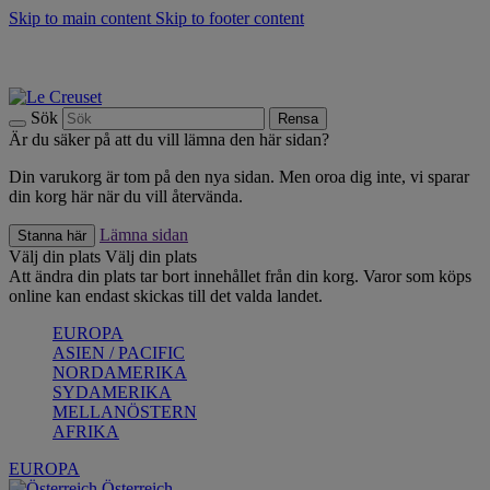
Skip to main content
Skip to footer content
Upptäck säsongens nyheter |
Shoppa nu
Anmäl dig till vårt nyhetsbrev och spara 10 % på ditt första köp.*
Fri frakt vid köp över 499 kr.
Sök
Rensa
Är du säker på att du vill lämna den här sidan?
Din varukorg är tom på den nya sidan. Men oroa dig inte, vi sparar
din korg här när du vill återvända.
Lämna sidan
Stanna här
Välj din plats
Välj din plats
Att ändra din plats tar bort innehållet från din korg. Varor som köps
online kan endast skickas till det valda landet.
EUROPA
ASIEN / PACIFIC
NORDAMERIKA
SYDAMERIKA
MELLANÖSTERN
AFRIKA
EUROPA
Österreich