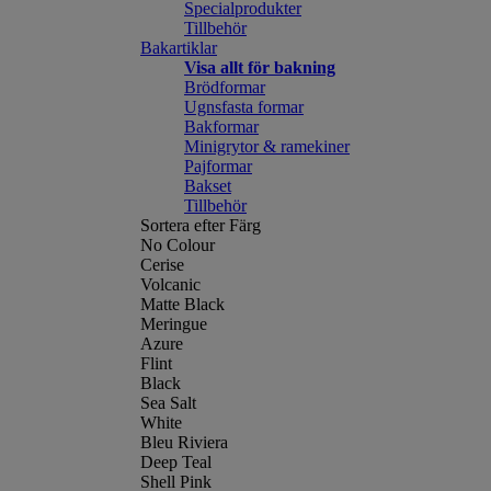
Specialprodukter
Tillbehör
Bakartiklar
Visa allt för bakning
Brödformar
Ugnsfasta formar
Bakformar
Minigrytor & ramekiner
Pajformar
Bakset
Tillbehör
Sortera efter Färg
No Colour
Cerise
Volcanic
Matte Black
Meringue
Azure
Flint
Black
Sea Salt
White
Bleu Riviera
Deep Teal
Shell Pink