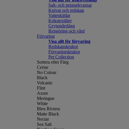
Salt- och pepparkvarnar
Knivar och redskap
Vattenkittlar
Kökstextilier
Grytunderlägg
Rengöring och vård
Förvaring
Visa allt för förvaring
Redskapskrukor
Förvaringskrukor
Pet Collection
Sortera efter Färg
Cerise
No Colour
Black
Volcanic
Flint
Azure
Meringue
White
Bleu Riviera
Matte Black
Nectar
Sea Salt