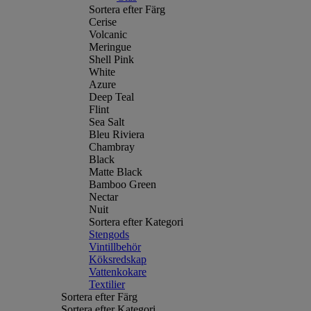
Sortera efter Färg
Cerise
Volcanic
Meringue
Shell Pink
White
Azure
Deep Teal
Flint
Sea Salt
Bleu Riviera
Chambray
Black
Matte Black
Bamboo Green
Nectar
Nuit
Sortera efter Kategori
Stengods
Vintillbehör
Köksredskap
Vattenkokare
Textilier
Sortera efter Färg
Sortera efter Kategori