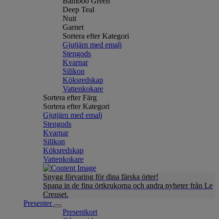
Bamboo Green
Deep Teal
Nuit
Garnet
Sortera efter Kategori
Gjutjärn med emalj
Stengods
Kvarnar
Silikon
Köksredskap
Vattenkokare
Sortera efter Färg
Sortera efter Kategori
Gjutjärn med emalj
Stengods
Kvarnar
Silikon
Köksredskap
Vattenkokare
Snygg förvaring för dina färska örter!
Spana in de fina örtkrukorna och andra nyheter från Le
Creuset.
Presenter
Presentkort