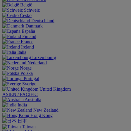
België
Schweiz
Česko
Deutschland
Danmark
España
Finland
France
Ireland
Italia
Luxembourg
Nederland
Norge
Polska
Portugal
Sverige
United Kingdom
ASIEN / PACIFIC
Australia
India
New Zealand
Hong Kong
日本
Taiwan