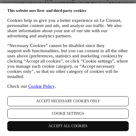
samband med vårt avtalsförhållande till dig, t. ex. bland annat
bokföring, fakturering och revision, verifiering av kontokort,
This website uses first- and third-party cookies
bedrägerikontroll, trygghet, säkerhet, systemtest, underhåll
och statistisk analys m.m. Emellanåt kan det hända att vi
Cookies help us give you a better experience on Le Creuset,
måste kontakta dig på grund av administrativa eller
personalise content and ads, and analyse our traffic. We also
share information about your use of our site with our
verksamhetsmässiga skäl. Till exempel för att skicka dig
advertising and analytics partners.
information om ditt köp. Vi kommer också att använda dina
uppgifter för att svara på förfrågningar som du skickar via vår
“Necessary Cookies” cannot be disabled since they
webbplats eller genom andra kanaler. Sådan bearbetning
support web functionalities, but you can consent to all the other
bygger på ett avtalsfäst utförande av våra e-handelstjänster.
uses above (preferences, statistics and marketing cookies) by
FÖR ATT INFORMERA DIG OM LE CREUSETS
clicking “Accept all cookies”, or click “Cookie settings”, where
PRODUKTNYHETER OCH ERBJUDANDEN
you manage each cookie category, or “Accept necessary
Om du har samtyckt till att vi gör det (till exempel genom att
cookies only”, so that no other category of cookies will be
prenumerera på vårt nyhetsbrev när du skapar ett konto på
installed.
webbplatsen), skickar vi dig marknadsföringskommunikation
och nyheter om initiativ relaterade till Le Creuset som
Check our
Cookie Policy
.
marknadsförs av dess dotterbolag och lokala anslutna företag
och samarbetspartner utifrån dina preferenser. Vi kommer att
ACCEPT NECESSARY COOKIES ONLY
kontakta dig via e-post, SMS eller sociala medier men även
med hjälp av automatiserade medel. Sådan kommunikation
kommer att beröra Le Creuset-produkter, nya
COOKIE SETTINGS
butiksöppningar, exklusiva evenemang, tävlingar,
undersökningar, demonstrationer organiserade av Le Creuset
ACCEPT ALL COOKIES
eller specialerbjudanden som vi tror du gillar. Denna
kommunikation kan väljas ut eller anpassas efter dig baserat