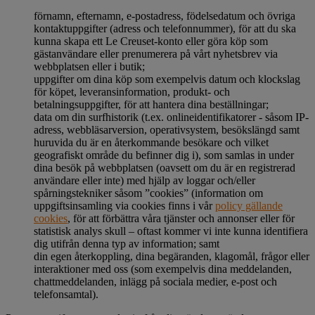
förnamn, efternamn, e-postadress, födelsedatum och övriga
kontaktuppgifter (adress och telefonnummer), för att du ska
kunna skapa ett Le Creuset-konto eller göra köp som
gästanvändare eller prenumerera på vårt nyhetsbrev via
webbplatsen eller i butik;
uppgifter om dina köp som exempelvis datum och klockslag
för köpet, leveransinformation, produkt- och
betalningsuppgifter, för att hantera dina beställningar;
data om din surfhistorik (t.ex. onlineidentifikatorer - såsom IP-
adress, webbläsarversion, operativsystem, besökslängd samt
huruvida du är en återkommande besökare och vilket
geografiskt område du befinner dig i), som samlas in under
dina besök på webbplatsen (oavsett om du är en registrerad
användare eller inte) med hjälp av loggar och/eller
spårningstekniker såsom ”cookies” (information om
uppgiftsinsamling via cookies finns i vår
policy gällande
cookies
, för att förbättra våra tjänster och annonser eller för
statistisk analys skull – oftast kommer vi inte kunna identifiera
dig utifrån denna typ av information; samt
din egen återkoppling, dina begäranden, klagomål, frågor eller
interaktioner med oss (som exempelvis dina meddelanden,
chattmeddelanden, inlägg på sociala medier, e-post och
telefonsamtal).