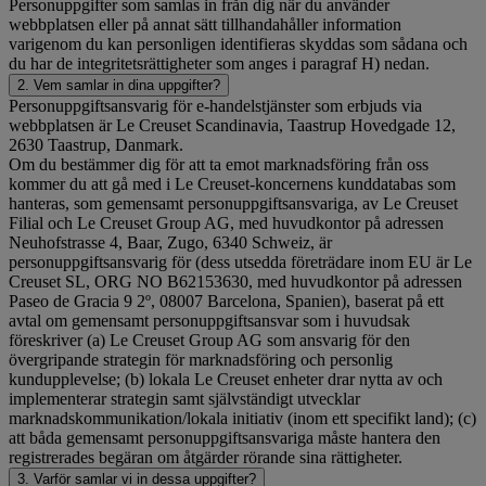
Personuppgifter som samlas in från dig när du använder
webbplatsen eller på annat sätt tillhandahåller information
varigenom du kan personligen identifieras skyddas som sådana och
du har de integritetsrättigheter som anges i paragraf H) nedan.
2. Vem samlar in dina uppgifter?
Personuppgiftsansvarig för e-handelstjänster som erbjuds via
webbplatsen är Le Creuset Scandinavia, Taastrup Hovedgade 12,
2630 Taastrup, Danmark.
Om du bestämmer dig för att ta emot marknadsföring från oss
kommer du att gå med i Le Creuset-koncernens kunddatabas som
hanteras, som gemensamt personuppgiftsansvariga, av Le Creuset
Filial och Le Creuset Group AG, med huvudkontor på adressen
Neuhofstrasse 4, Baar, Zugo, 6340 Schweiz, är
personuppgiftsansvarig för (dess utsedda företrädare inom EU är Le
Creuset SL, ORG NO B62153630, med huvudkontor på adressen
Paseo de Gracia 9 2º, 08007 Barcelona, Spanien), baserat på ett
avtal om gemensamt personuppgiftsansvar som i huvudsak
föreskriver (a) Le Creuset Group AG som ansvarig för den
övergripande strategin för marknadsföring och personlig
kundupplevelse; (b) lokala Le Creuset enheter drar nytta av och
implementerar strategin samt självständigt utvecklar
marknadskommunikation/lokala initiativ (inom ett specifikt land); (c)
att båda gemensamt personuppgiftsansvariga måste hantera den
registrerades begäran om åtgärder rörande sina rättigheter.
3. Varför samlar vi in dessa uppgifter?