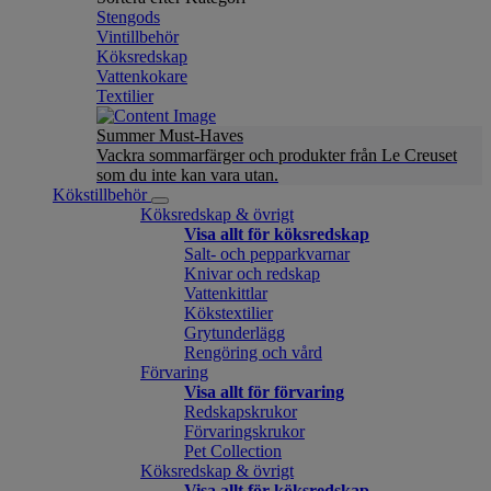
Stengods
Vintillbehör
Köksredskap
Vattenkokare
Textilier
Summer Must-Haves
Vackra sommarfärger och produkter från Le Creuset
som du inte kan vara utan.
Kökstillbehör
Köksredskap & övrigt
Visa allt för köksredskap
Salt- och pepparkvarnar
Knivar och redskap
Vattenkittlar
Kökstextilier
Grytunderlägg
Rengöring och vård
Förvaring
Visa allt för förvaring
Redskapskrukor
Förvaringskrukor
Pet Collection
Köksredskap & övrigt
Visa allt för köksredskap