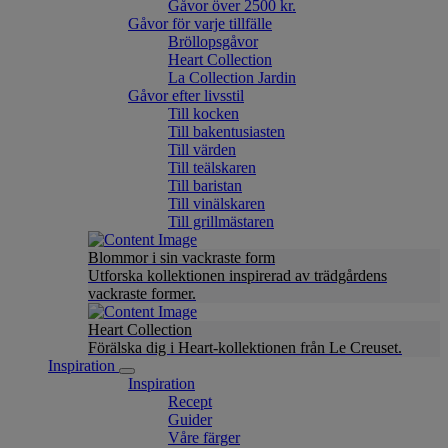
Gåvor över 2500 kr.
Gåvor för varje tillfälle
Bröllopsgåvor
Heart Collection
La Collection Jardin
Gåvor efter livsstil
Till kocken
Till bakentusiasten
Till värden
Till teälskaren
Till baristan
Till vinälskaren
Till grillmästaren
Blommor i sin vackraste form
Utforska kollektionen inspirerad av trädgårdens
vackraste former.
Heart Collection
Förälska dig i Heart-kollektionen från Le Creuset.
Inspiration
Inspiration
Recept
Guider
Våre färger