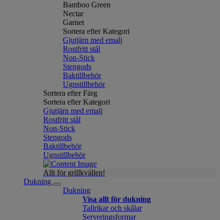
Bamboo Green
Nectar
Garnet
Sortera efter Kategori
Gjutjärn med emalj
Rostfritt stål
Non-Stick
Stengods
Baktillbehör
Ugnstillbehör
Sortera efter Färg
Sortera efter Kategori
Gjutjärn med emalj
Rostfritt stål
Non-Stick
Stengods
Baktillbehör
Ugnstillbehör
Allt för grillkvällen!
Dukning
Dukning
Visa allt för dukning
Tallrikar och skålar
Serveringsformar