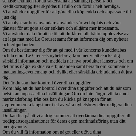
senaste tekniken för att säkerställa att samtliga person- och
kreditkortsuppgifter skyddas till fullo och förblir helt hemliga.
Vi använder uppgifter för att göra dina köp enkla och anpassade till
just dig
Vi analyserar hur användare använder vår webbplats och våra
tjänster för att göra saker enklare och alltjämt mer intressanta.
Vi använder data för att se till att du får en allt bättre upplevelse av
att laga mat med Le Creuset samt för att informera dig om nyheter
och erbjudanden.
Om du bestämmer dig för att gå med i vår koncerns kunddatabas
och ta emot Le Creusets nyhetsbrev, kommer vi att skicka dig
särskild information och meddela när nya produkter lanseras och om
det finns några exklusiva erbjudanden samt berätta om kommande
matlagningsevenemang och dylikt eller särskilda erbjudanden åt just
dig.
Det är du som har kontroll över dina uppgifter
Kom ihåg att du har kontroll över dina uppgifter och att du när som
helst kan anpassa dina inställningar. Om du inte längre vill ta emot
marknadsföring från oss kan du klicka på knappen för att
avprenumerera längst ner i ett av våra nyhetsbrev eller redigera dina
inställningar.
Du kan lita på att vi aldrig kommer att överlämna dina uppgifter till
tredjepartsorganisationer för deras egen marknadsföring utan ditt
medgivande.
Om du vill få information om något eller utöva dina