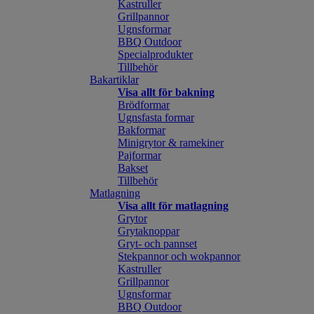
Kastruller
Grillpannor
Ugnsformar
BBQ Outdoor
Specialprodukter
Tillbehör
Bakartiklar
Visa allt för bakning
Brödformar
Ugnsfasta formar
Bakformar
Minigrytor & ramekiner
Pajformar
Bakset
Tillbehör
Matlagning
Visa allt för matlagning
Grytor
Grytaknoppar
Gryt- och pannset
Stekpannor och wokpannor
Kastruller
Grillpannor
Ugnsformar
BBQ Outdoor