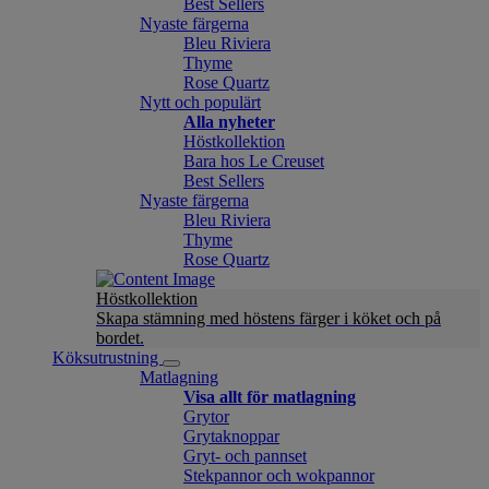
Best Sellers
Nyaste färgerna
Bleu Riviera
Thyme
Rose Quartz
Nytt och populärt
Alla nyheter
Höstkollektion
Bara hos Le Creuset
Best Sellers
Nyaste färgerna
Bleu Riviera
Thyme
Rose Quartz
Höstkollektion
Skapa stämning med höstens färger i köket och på
bordet.
Köksutrustning
Matlagning
Visa allt för matlagning
Grytor
Grytaknoppar
Gryt- och pannset
Stekpannor och wokpannor