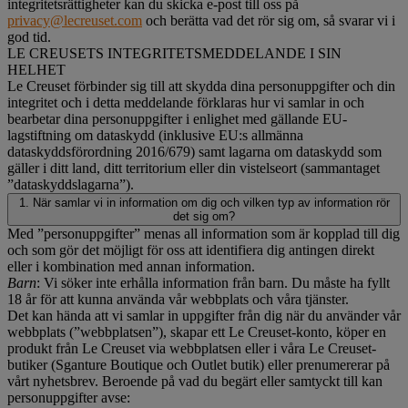
integritetsrättigheter kan du skicka e-post till oss på
privacy@lecreuset.com
och berätta vad det rör sig om, så svarar vi i
god tid.
LE CREUSETS INTEGRITETSMEDDELANDE I SIN
HELHET
Le Creuset förbinder sig till att skydda dina personuppgifter och din
integritet och i detta meddelande förklaras hur vi samlar in och
bearbetar dina personuppgifter i enlighet med gällande EU-
lagstiftning om dataskydd (inklusive EU:s allmänna
dataskyddsförordning 2016/679) samt lagarna om dataskydd som
gäller i ditt land, ditt territorium eller din vistelseort (sammantaget
”dataskyddslagarna”).
1. När samlar vi in information om dig och vilken typ av information rör
det sig om?
Med ”personuppgifter” menas all information som är kopplad till dig
och som gör det möjligt för oss att identifiera dig antingen direkt
eller i kombination med annan information.
Barn
: Vi söker inte erhålla information från barn. Du måste ha fyllt
18 år för att kunna använda vår webbplats och våra tjänster.
Det kan hända att vi samlar in uppgifter från dig när du använder vår
webbplats (”webbplatsen”), skapar ett Le Creuset-konto, köper en
produkt från Le Creuset via webbplatsen eller i våra Le Creuset-
butiker (Sganture Boutique och Outlet butik) eller prenumererar på
vårt nyhetsbrev. Beroende på vad du begärt eller samtyckt till kan
personuppgifter avse: