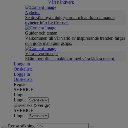
Vårt håndverk
Nyheter
Se de söta nya minigrytorna och andra spännande
nyheter från Le Creuset.
Guider och teman
Välkommen till vår värld av inspirerande trender, färger
och goda matlagningstips.
Våra favoritrecept
Skäm bort dina smaklökar med våra läckra recept.
Logga in
Önskelista
Logga in
Önskelista
Região
SVERIGE
Lingua
Lingua
SVERIGE
Lingua
Rensa sökning