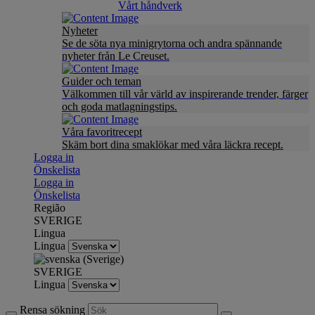
Vårt håndverk
Nyheter
Se de söta nya minigrytorna och andra spännande
nyheter från Le Creuset.
Guider och teman
Välkommen till vår värld av inspirerande trender, färger
och goda matlagningstips.
Våra favoritrecept
Skäm bort dina smaklökar med våra läckra recept.
Logga in
Önskelista
Logga in
Önskelista
Região
SVERIGE
Lingua
Lingua
SVERIGE
Lingua
Rensa sökning