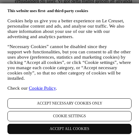
erbjudanden du läser. Vi gör detta främst genom att använda
cookies och liknande teknik. Vi kommer att använda den här
This website uses first- and third-party cookies
informationen för att hantera vår annonsering på andra
webbplatser, ge åtkomst till specifikt innehåll, anpassa
Cookies help us give you a better experience on Le Creuset,
innehållet eller de erbjudanden som du ser på webbplatsen
personalise content and ads, and analyse our traffic. We also
eller, om du har samtyckt till att få vårt nyhetsbrev, för att
share information about your use of our site with our
skicka relevant kommunikation/meddelanden som vi tror att
advertising and analytics partners.
du kanske gillar. Det kommer inte att ha några andra effekter.
Användningen av cookies sker bara med ditt samtycke. Om
“Necessary Cookies” cannot be disabled since they
du inte vill att den här informationen ska användas till att
support web functionalities, but you can consent to all the other
skicka dig intressebaserade annonser, innehåll eller
uses above (preferences, statistics and marketing cookies) by
clicking “Accept all cookies”, or click “Cookie settings”, where
kommunikation kan du begränsa användningen av
you manage each cookie category, or “Accept necessary
informationen om ditt onlinebeteende genom att hantera dina
cookies only”, so that no other category of cookies will be
inställningar för cookies (men kom ihåg att vissa cookies är
installed.
nödvändiga för att kunna använda webbplatsen). Observera
att du med detta inte väljer bort att få se annonser eller ta emot
Check our
Cookie Policy
.
erbjudanden eller kommunikation. Du kommer fortfarande att
få allmänna annonser, erbjudanden eller kommunikation. För
mer information om vår användning av cookies och hur du
ACCEPT NECESSARY COOKIES ONLY
kan ta bort dem, se vår cookiepolicy
här
.
Om du har köpt en produkt från oss kan vi komma att skicka
COOKIE SETTINGS
ett e-postmeddelande till dig och efterfråga en
produktrecension. Vi är intresserade av att få
ACCEPT ALL COOKIES
produktrecensioner från våra kunder (om de vill tillhandahålla
sådan information) för att kontinuerligt förbättra våra