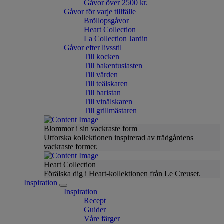
Gåvor över 2500 kr.
Gåvor för varje tillfälle
Bröllopsgåvor
Heart Collection
La Collection Jardin
Gåvor efter livsstil
Till kocken
Till bakentusiasten
Till värden
Till teälskaren
Till baristan
Till vinälskaren
Till grillmästaren
Blommor i sin vackraste form
Utforska kollektionen inspirerad av trädgårdens
vackraste former.
Heart Collection
Förälska dig i Heart-kollektionen från Le Creuset.
Inspiration
Inspiration
Recept
Guider
Våre färger