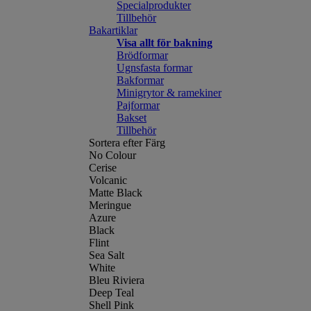
Specialprodukter
Tillbehör
Bakartiklar
Visa allt för bakning
Brödformar
Ugnsfasta formar
Bakformar
Minigrytor & ramekiner
Pajformar
Bakset
Tillbehör
Sortera efter Färg
No Colour
Cerise
Volcanic
Matte Black
Meringue
Azure
Black
Flint
Sea Salt
White
Bleu Riviera
Deep Teal
Shell Pink