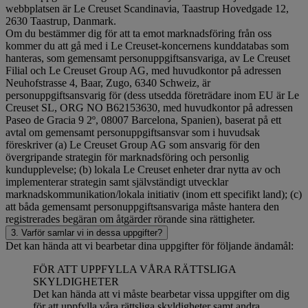
webbplatsen är Le Creuset Scandinavia, Taastrup Hovedgade 12,
2630 Taastrup, Danmark.
Om du bestämmer dig för att ta emot marknadsföring från oss
kommer du att gå med i Le Creuset-koncernens kunddatabas som
hanteras, som gemensamt personuppgiftsansvariga, av Le Creuset
Filial och Le Creuset Group AG, med huvudkontor på adressen
Neuhofstrasse 4, Baar, Zugo, 6340 Schweiz, är
personuppgiftsansvarig för (dess utsedda företrädare inom EU är Le
Creuset SL, ORG NO B62153630, med huvudkontor på adressen
Paseo de Gracia 9 2º, 08007 Barcelona, Spanien), baserat på ett
avtal om gemensamt personuppgiftsansvar som i huvudsak
föreskriver (a) Le Creuset Group AG som ansvarig för den
övergripande strategin för marknadsföring och personlig
kundupplevelse; (b) lokala Le Creuset enheter drar nytta av och
implementerar strategin samt självständigt utvecklar
marknadskommunikation/lokala initiativ (inom ett specifikt land); (c)
att båda gemensamt personuppgiftsansvariga måste hantera den
registrerades begäran om åtgärder rörande sina rättigheter.
3. Varför samlar vi in dessa uppgifter?
Det kan hända att vi bearbetar dina uppgifter för följande ändamål:
FÖR ATT UPPFYLLA VÅRA RÄTTSLIGA
SKYLDIGHETER
Det kan hända att vi måste bearbetar vissa uppgifter om dig
för att uppfylla våra rättsliga skyldigheter samt andra