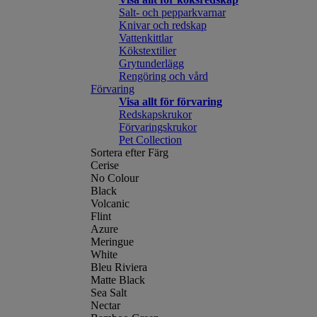
Salt- och pepparkvarnar
Knivar och redskap
Vattenkittlar
Kökstextilier
Grytunderlägg
Rengöring och vård
Förvaring
Visa allt för förvaring
Redskapskrukor
Förvaringskrukor
Pet Collection
Sortera efter Färg
Cerise
No Colour
Black
Volcanic
Flint
Azure
Meringue
White
Bleu Riviera
Matte Black
Sea Salt
Nectar