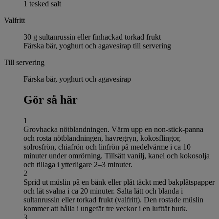
1 tesked salt
Valfritt
30 g sultanrussin eller finhackad torkad frukt
Färska bär, yoghurt och agavesirap till servering
Till servering
Färska bär, yoghurt och agavesirap
Gör så här
1
Grovhacka nötblandningen. Värm upp en non-stick-panna
och rosta nötblandningen, havregryn, kokosflingor,
solrosfrön, chiafrön och linfrön på medelvärme i ca 10
minuter under omrörning. Tillsätt vanilj, kanel och kokosolja
och tillaga i ytterligare 2–3 minuter.
2
Sprid ut müslin på en bänk eller plåt täckt med bakplåtspapper
och låt svalna i ca 20 minuter. Salta lätt och blanda i
sultanrussin eller torkad frukt (valfritt). Den rostade müslin
kommer att hålla i ungefär tre veckor i en lufttät burk.
3