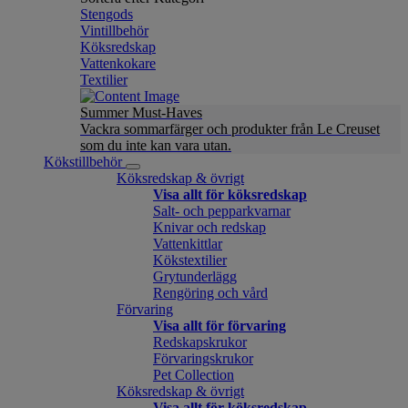
Stengods
Vintillbehör
Köksredskap
Vattenkokare
Textilier
Summer Must-Haves
Vackra sommarfärger och produkter från Le Creuset
som du inte kan vara utan.
Kökstillbehör
Köksredskap & övrigt
Visa allt för köksredskap
Salt- och pepparkvarnar
Knivar och redskap
Vattenkittlar
Kökstextilier
Grytunderlägg
Rengöring och vård
Förvaring
Visa allt för förvaring
Redskapskrukor
Förvaringskrukor
Pet Collection
Köksredskap & övrigt
Visa allt för köksredskap