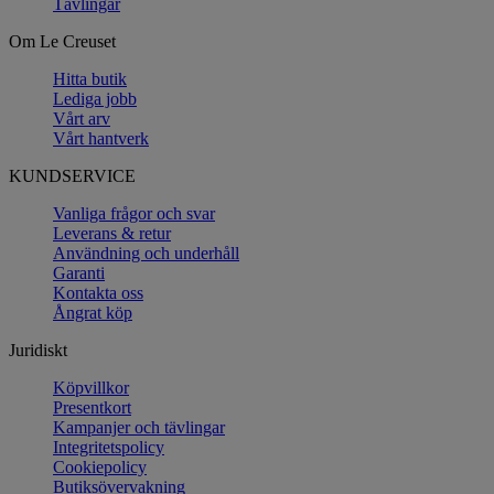
Tävlingar
Om Le Creuset
Hitta butik
Lediga jobb
Vårt arv
Vårt hantverk
KUNDSERVICE
Vanliga frågor och svar
Leverans & retur
Användning och underhåll
Garanti
Kontakta oss
Ångrat köp
Juridiskt
Köpvillkor
Presentkort
Kampanjer och tävlingar
Integritetspolicy
Cookiepolicy
Butiksövervakning