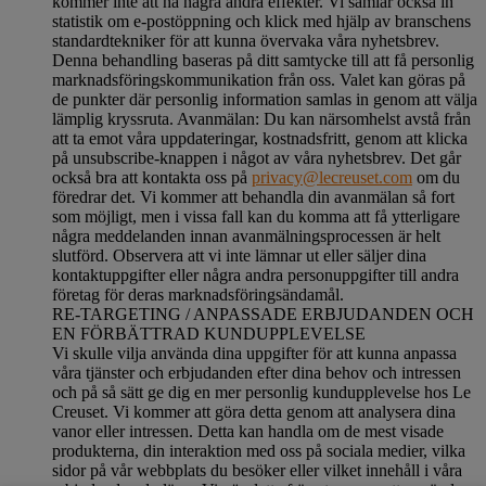
kommer inte att ha några andra effekter. Vi samlar också in
statistik om e-postöppning och klick med hjälp av branschens
standardtekniker för att kunna övervaka våra nyhetsbrev.
Denna behandling baseras på ditt samtycke till att få personlig
marknadsföringskommunikation från oss. Valet kan göras på
de punkter där personlig information samlas in genom att välja
lämplig kryssruta. Avanmälan: Du kan närsomhelst avstå från
att ta emot våra uppdateringar, kostnadsfritt, genom att klicka
på unsubscribe-knappen i något av våra nyhetsbrev. Det går
också bra att kontakta oss på
privacy@lecreuset.com
om du
föredrar det. Vi kommer att behandla din avanmälan så fort
som möjligt, men i vissa fall kan du komma att få ytterligare
några meddelanden innan avanmälningsprocessen är helt
slutförd.
Observera att vi inte lämnar ut eller säljer dina
kontaktuppgifter eller några andra personuppgifter till andra
företag för deras marknadsföringsändamål
.
RE-TARGETING / ANPASSADE ERBJUDANDEN OCH
EN FÖRBÄTTRAD KUNDUPPLEVELSE
Vi skulle vilja använda dina uppgifter för att kunna anpassa
våra tjänster och erbjudanden efter dina behov och intressen
och på så sätt ge dig en mer personlig kundupplevelse hos Le
Creuset. Vi kommer att göra detta genom att analysera dina
vanor eller intressen. Detta kan handla om de mest visade
produkterna, din interaktion med oss på sociala medier, vilka
sidor på vår webbplats du besöker eller vilket innehåll i våra