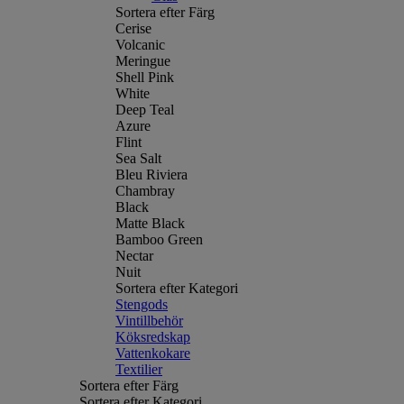
Sortera efter Färg
Cerise
Volcanic
Meringue
Shell Pink
White
Deep Teal
Azure
Flint
Sea Salt
Bleu Riviera
Chambray
Black
Matte Black
Bamboo Green
Nectar
Nuit
Sortera efter Kategori
Stengods
Vintillbehör
Köksredskap
Vattenkokare
Textilier
Sortera efter Färg
Sortera efter Kategori