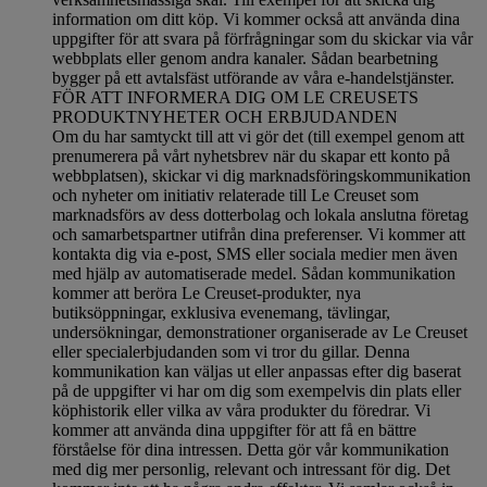
information om ditt köp. Vi kommer också att använda dina
uppgifter för att svara på förfrågningar som du skickar via vår
webbplats eller genom andra kanaler. Sådan bearbetning
bygger på ett avtalsfäst utförande av våra e-handelstjänster.
FÖR ATT INFORMERA DIG OM LE CREUSETS
PRODUKTNYHETER OCH ERBJUDANDEN
Om du har samtyckt till att vi gör det (till exempel genom att
prenumerera på vårt nyhetsbrev när du skapar ett konto på
webbplatsen), skickar vi dig marknadsföringskommunikation
och nyheter om initiativ relaterade till Le Creuset som
marknadsförs av dess dotterbolag och lokala anslutna företag
och samarbetspartner utifrån dina preferenser. Vi kommer att
kontakta dig via e-post, SMS eller sociala medier men även
med hjälp av automatiserade medel. Sådan kommunikation
kommer att beröra Le Creuset-produkter, nya
butiksöppningar, exklusiva evenemang, tävlingar,
undersökningar, demonstrationer organiserade av Le Creuset
eller specialerbjudanden som vi tror du gillar. Denna
kommunikation kan väljas ut eller anpassas efter dig baserat
på de uppgifter vi har om dig som exempelvis din plats eller
köphistorik eller vilka av våra produkter du föredrar. Vi
kommer att använda dina uppgifter för att få en bättre
förståelse för dina intressen. Detta gör vår kommunikation
med dig mer personlig, relevant och intressant för dig. Det