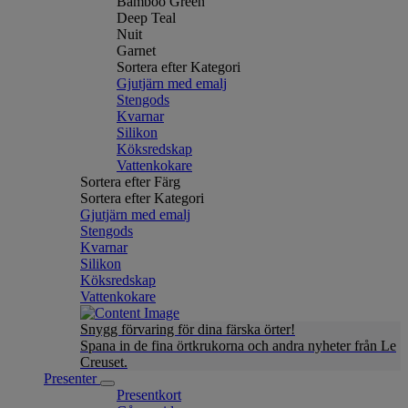
Bamboo Green
Deep Teal
Nuit
Garnet
Sortera efter Kategori
Gjutjärn med emalj
Stengods
Kvarnar
Silikon
Köksredskap
Vattenkokare
Sortera efter Färg
Sortera efter Kategori
Gjutjärn med emalj
Stengods
Kvarnar
Silikon
Köksredskap
Vattenkokare
Snygg förvaring för dina färska örter!
Spana in de fina örtkrukorna och andra nyheter från Le
Creuset.
Presenter
Presentkort