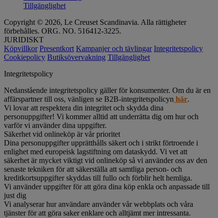
Tillgänglighet
Copyright © 2026, Le Creuset Scandinavia. Alla rättigheter
förbehålles. ORG. NO. 516412-3225.
JURIDISKT
Köpvillkor
Presentkort
Kampanjer och tävlingar
Integritetspolicy
Cookiepolicy
Butiksövervakning
Tillgänglighet
Integritetspolicy
Nedanstående integritetspolicy gäller för konsumenter. Om du är en
affärspartner till oss, vänligen se B2B-integritetspolicyn
här
.
Vi lovar att respektera din integritet och skydda dina
personuppgifter! Vi kommer alltid att underrätta dig om hur och
varför vi använder dina uppgifter.
Säkerhet vid onlineköp är vår prioritet
Dina personuppgifter upprätthålls säkert och i strikt förtroende i
enlighet med europeisk lagstiftning om dataskydd. Vi vet att
säkerhet är mycket viktigt vid onlineköp så vi använder oss av den
senaste tekniken för att säkerställa att samtliga person- och
kreditkortsuppgifter skyddas till fullo och förblir helt hemliga.
Vi använder uppgifter för att göra dina köp enkla och anpassade till
just dig
Vi analyserar hur användare använder vår webbplats och våra
tjänster för att göra saker enklare och alltjämt mer intressanta.