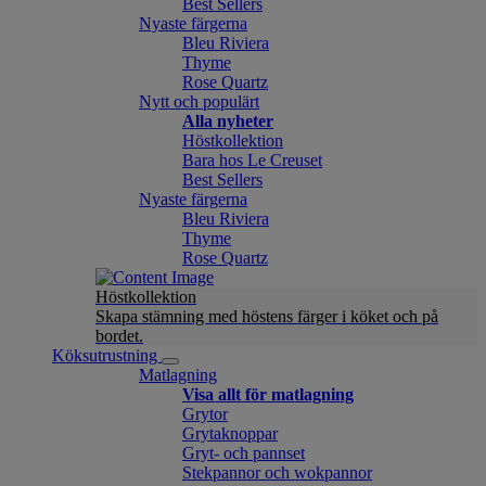
Best Sellers
Nyaste färgerna
Bleu Riviera
Thyme
Rose Quartz
Nytt och populärt
Alla nyheter
Höstkollektion
Bara hos Le Creuset
Best Sellers
Nyaste färgerna
Bleu Riviera
Thyme
Rose Quartz
Höstkollektion
Skapa stämning med höstens färger i köket och på
bordet.
Köksutrustning
Matlagning
Visa allt för matlagning
Grytor
Grytaknoppar
Gryt- och pannset
Stekpannor och wokpannor