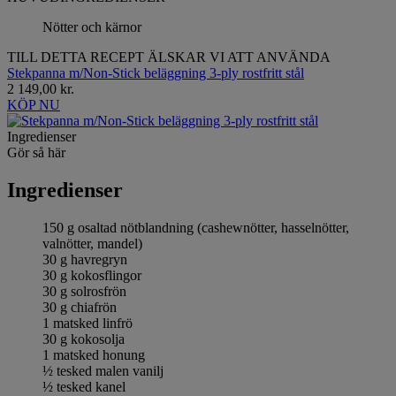
Nötter och kärnor
TILL DETTA RECEPT ÄLSKAR VI ATT ANVÄNDA
Stekpanna m/Non-Stick beläggning 3-ply rostfritt stål
2 149,00 kr.
KÖP NU
Ingredienser
Gör så här
Ingredienser
150 g osaltad nötblandning (cashewnötter, hasselnötter,
valnötter, mandel)
30 g havregryn
30 g kokosflingor
30 g solrosfrön
30 g chiafrön
1 matsked linfrö
30 g kokosolja
1 matsked honung
½ tesked malen vanilj
½ tesked kanel