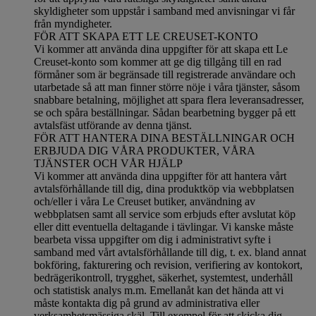
skyldigheter som uppstår i samband med anvisningar vi får
från myndigheter.
FÖR ATT SKAPA ETT LE CREUSET-KONTO
Vi kommer att använda dina uppgifter för att skapa ett Le
Creuset-konto som kommer att ge dig tillgång till en rad
förmåner som är begränsade till registrerade användare och
utarbetade så att man finner större nöje i våra tjänster, såsom
snabbare betalning, möjlighet att spara flera leveransadresser,
se och spåra beställningar. Sådan bearbetning bygger på ett
avtalsfäst utförande av denna tjänst.
FÖR ATT HANTERA DINA BESTÄLLNINGAR OCH
ERBJUDA DIG VÅRA PRODUKTER, VÅRA
TJÄNSTER OCH VÅR HJÄLP
Vi kommer att använda dina uppgifter för att hantera vårt
avtalsförhållande till dig, dina produktköp via webbplatsen
och/eller i våra Le Creuset butiker, användning av
webbplatsen samt all service som erbjuds efter avslutat köp
eller ditt eventuella deltagande i tävlingar. Vi kanske måste
bearbeta vissa uppgifter om dig i administrativt syfte i
samband med vårt avtalsförhållande till dig, t. ex. bland annat
bokföring, fakturering och revision, verifiering av kontokort,
bedrägerikontroll, trygghet, säkerhet, systemtest, underhåll
och statistisk analys m.m. Emellanåt kan det hända att vi
måste kontakta dig på grund av administrativa eller
verksamhetsmässiga skäl. Till exempel för att skicka dig