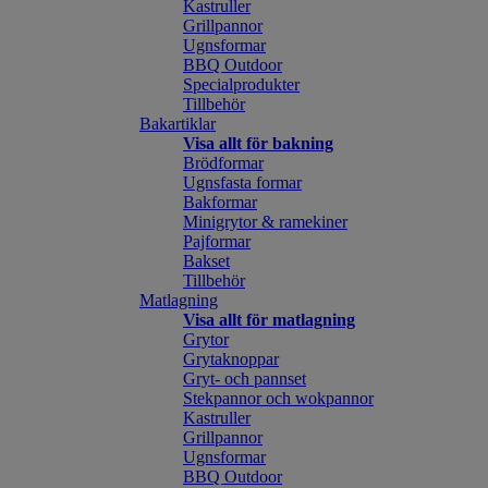
Kastruller
Grillpannor
Ugnsformar
BBQ Outdoor
Specialprodukter
Tillbehör
Bakartiklar
Visa allt för bakning
Brödformar
Ugnsfasta formar
Bakformar
Minigrytor & ramekiner
Pajformar
Bakset
Tillbehör
Matlagning
Visa allt för matlagning
Grytor
Grytaknoppar
Gryt- och pannset
Stekpannor och wokpannor
Kastruller
Grillpannor
Ugnsformar
BBQ Outdoor