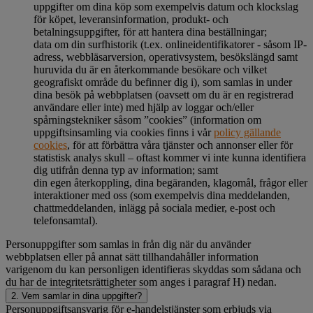
uppgifter om dina köp som exempelvis datum och klockslag
för köpet, leveransinformation, produkt- och
betalningsuppgifter, för att hantera dina beställningar;
data om din surfhistorik (t.ex. onlineidentifikatorer - såsom IP-
adress, webbläsarversion, operativsystem, besökslängd samt
huruvida du är en återkommande besökare och vilket
geografiskt område du befinner dig i), som samlas in under
dina besök på webbplatsen (oavsett om du är en registrerad
användare eller inte) med hjälp av loggar och/eller
spårningstekniker såsom ”cookies” (information om
uppgiftsinsamling via cookies finns i vår
policy gällande
cookies
, för att förbättra våra tjänster och annonser eller för
statistisk analys skull – oftast kommer vi inte kunna identifiera
dig utifrån denna typ av information; samt
din egen återkoppling, dina begäranden, klagomål, frågor eller
interaktioner med oss (som exempelvis dina meddelanden,
chattmeddelanden, inlägg på sociala medier, e-post och
telefonsamtal).
Personuppgifter som samlas in från dig när du använder
webbplatsen eller på annat sätt tillhandahåller information
varigenom du kan personligen identifieras skyddas som sådana och
du har de integritetsrättigheter som anges i paragraf H) nedan.
2. Vem samlar in dina uppgifter?
Personuppgiftsansvarig för e-handelstjänster som erbjuds via