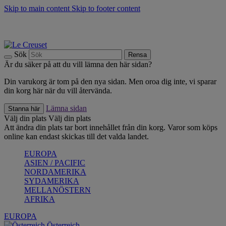
Skip to main content
Skip to footer content
Upptäck säsongens nyheter |
Shoppa nu
Anmäl dig till vårt nyhetsbrev och spara 10 % på ditt första köp.*
Fri frakt vid köp över 499 kr.
Sök
Rensa
Är du säker på att du vill lämna den här sidan?
Din varukorg är tom på den nya sidan. Men oroa dig inte, vi sparar
din korg här när du vill återvända.
Lämna sidan
Stanna här
Välj din plats
Välj din plats
Att ändra din plats tar bort innehållet från din korg. Varor som köps
online kan endast skickas till det valda landet.
EUROPA
ASIEN / PACIFIC
NORDAMERIKA
SYDAMERIKA
MELLANÖSTERN
AFRIKA
EUROPA
Österreich