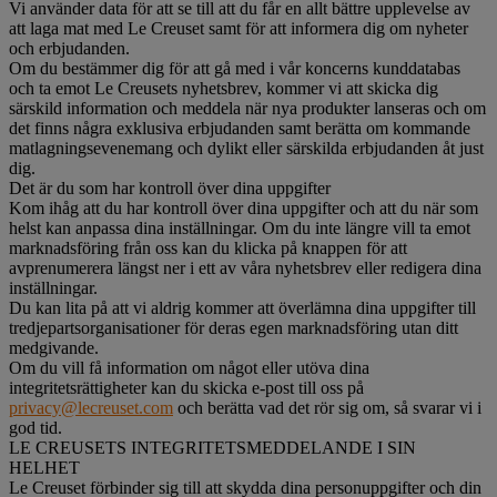
Vi använder data för att se till att du får en allt bättre upplevelse av
att laga mat med Le Creuset samt för att informera dig om nyheter
och erbjudanden.
Om du bestämmer dig för att gå med i vår koncerns kunddatabas
och ta emot Le Creusets nyhetsbrev, kommer vi att skicka dig
särskild information och meddela när nya produkter lanseras och om
det finns några exklusiva erbjudanden samt berätta om kommande
matlagningsevenemang och dylikt eller särskilda erbjudanden åt just
dig.
Det är du som har kontroll över dina uppgifter
Kom ihåg att du har kontroll över dina uppgifter och att du när som
helst kan anpassa dina inställningar. Om du inte längre vill ta emot
marknadsföring från oss kan du klicka på knappen för att
avprenumerera längst ner i ett av våra nyhetsbrev eller redigera dina
inställningar.
Du kan lita på att vi aldrig kommer att överlämna dina uppgifter till
tredjepartsorganisationer för deras egen marknadsföring utan ditt
medgivande.
Om du vill få information om något eller utöva dina
integritetsrättigheter kan du skicka e-post till oss på
privacy@lecreuset.com
och berätta vad det rör sig om, så svarar vi i
god tid.
LE CREUSETS INTEGRITETSMEDDELANDE I SIN
HELHET
Le Creuset förbinder sig till att skydda dina personuppgifter och din