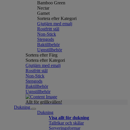
Bamboo Green
Nectar
Garnet
Sortera efter Kategori
Gjutjärn med emalj
Rostfritt stål
Non-Stick
Stengods
Baktillbehör
Ugnstillbehör
Sortera efter Färg
Sortera efter Kategori
Gjutjärn med emalj
Rostfritt stål
Non-Stick
Stengods
Baktillbehör
Ugnstillbehör
Allt för grillkvällen!
Dukning
Dukning
Visa allt för dukning
Tallrikar och skålar
Serveringsformar