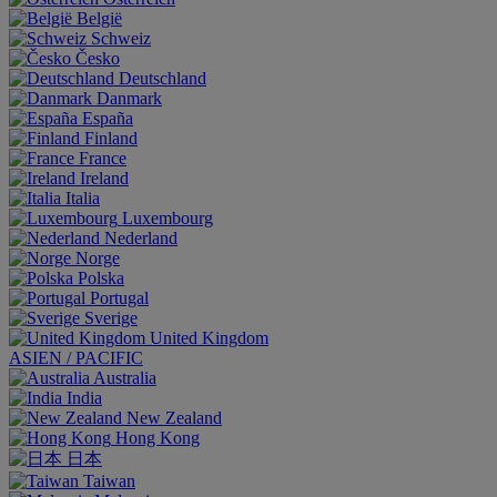
België
Schweiz
Česko
Deutschland
Danmark
España
Finland
France
Ireland
Italia
Luxembourg
Nederland
Norge
Polska
Portugal
Sverige
United Kingdom
ASIEN / PACIFIC
Australia
India
New Zealand
Hong Kong
日本
Taiwan