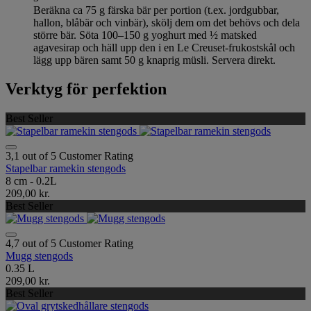
Beräkna ca 75 g färska bär per portion (t.ex. jordgubbar,
hallon, blåbär och vinbär), skölj dem om det behövs och dela
större bär. Söta 100–150 g yoghurt med ½ matsked
agavesirap och häll upp den i en Le Creuset-frukostskål och
lägg upp bären samt 50 g knaprig müsli. Servera direkt.
Verktyg för perfektion
Best Seller
3,1 out of 5 Customer Rating
Stapelbar ramekin stengods
8 cm - 0.2L
209,00 kr.
Best Seller
4,7 out of 5 Customer Rating
Mugg stengods
0.35 L
209,00 kr.
Best Seller