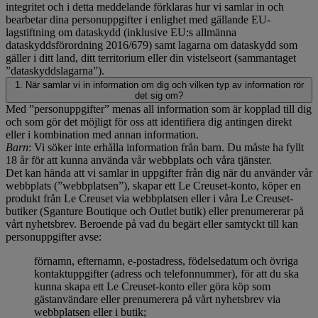
integritet och i detta meddelande förklaras hur vi samlar in och
bearbetar dina personuppgifter i enlighet med gällande EU-
lagstiftning om dataskydd (inklusive EU:s allmänna
dataskyddsförordning 2016/679) samt lagarna om dataskydd som
gäller i ditt land, ditt territorium eller din vistelseort (sammantaget
”dataskyddslagarna”).
1. När samlar vi in information om dig och vilken typ av information rör
det sig om?
Med ”personuppgifter” menas all information som är kopplad till dig
och som gör det möjligt för oss att identifiera dig antingen direkt
eller i kombination med annan information.
Barn
: Vi söker inte erhålla information från barn. Du måste ha fyllt
18 år för att kunna använda vår webbplats och våra tjänster.
Det kan hända att vi samlar in uppgifter från dig när du använder vår
webbplats (”webbplatsen”), skapar ett Le Creuset-konto, köper en
produkt från Le Creuset via webbplatsen eller i våra Le Creuset-
butiker (Sganture Boutique och Outlet butik) eller prenumererar på
vårt nyhetsbrev. Beroende på vad du begärt eller samtyckt till kan
personuppgifter avse:
förnamn, efternamn, e-postadress, födelsedatum och övriga
kontaktuppgifter (adress och telefonnummer), för att du ska
kunna skapa ett Le Creuset-konto eller göra köp som
gästanvändare eller prenumerera på vårt nyhetsbrev via
webbplatsen eller i butik;