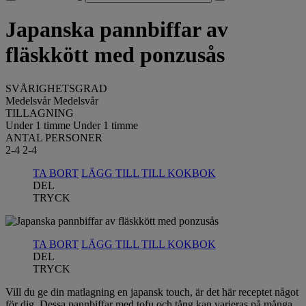
Japanska pannbiffar av
fläskkött med ponzusås
SVÅRIGHETSGRAD
Medelsvår
Medelsvår
TILLAGNING
Under 1 timme
Under 1 timme
ANTAL PERSONER
2-4
2-4
TA BORT
LÄGG TILL TILL KOKBOK
DEL
TRYCK
TA BORT
LÄGG TILL TILL KOKBOK
DEL
TRYCK
Vill du ge din matlagning en japansk touch, är det här receptet något
för dig. Dessa pannbiffar med tofu och tång kan varieras på många