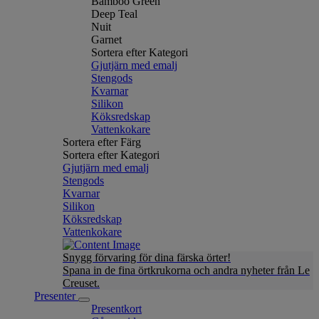
Bamboo Green
Deep Teal
Nuit
Garnet
Sortera efter Kategori
Gjutjärn med emalj
Stengods
Kvarnar
Silikon
Köksredskap
Vattenkokare
Sortera efter Färg
Sortera efter Kategori
Gjutjärn med emalj
Stengods
Kvarnar
Silikon
Köksredskap
Vattenkokare
Snygg förvaring för dina färska örter!
Spana in de fina örtkrukorna och andra nyheter från Le
Creuset.
Presenter
Presentkort