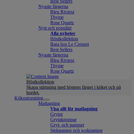
Best Sellers
Nyaste färgerna
Bleu Riviera
Thyme
Rose Quartz
Nytt och populärt
Alla nyheter
Höstkollektion
Bara hos Le Creuset
Best Sellers
Nyaste färgerna
Bleu Riviera
Thyme
Rose Quartz
Höstkollektion
Skapa stämning med höstens färger i köket och på
bordet.
Köksutrustning
Matlagning
Visa allt för matlagning
Grytor
Grytaknoppar
Gryt- och pannset
Stekpannor och wokpannor