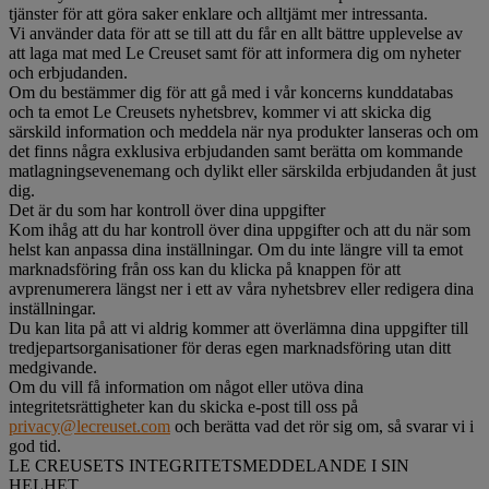
tjänster för att göra saker enklare och alltjämt mer intressanta.
Vi använder data för att se till att du får en allt bättre upplevelse av
att laga mat med Le Creuset samt för att informera dig om nyheter
och erbjudanden.
Om du bestämmer dig för att gå med i vår koncerns kunddatabas
och ta emot Le Creusets nyhetsbrev, kommer vi att skicka dig
särskild information och meddela när nya produkter lanseras och om
det finns några exklusiva erbjudanden samt berätta om kommande
matlagningsevenemang och dylikt eller särskilda erbjudanden åt just
dig.
Det är du som har kontroll över dina uppgifter
Kom ihåg att du har kontroll över dina uppgifter och att du när som
helst kan anpassa dina inställningar. Om du inte längre vill ta emot
marknadsföring från oss kan du klicka på knappen för att
avprenumerera längst ner i ett av våra nyhetsbrev eller redigera dina
inställningar.
Du kan lita på att vi aldrig kommer att överlämna dina uppgifter till
tredjepartsorganisationer för deras egen marknadsföring utan ditt
medgivande.
Om du vill få information om något eller utöva dina
integritetsrättigheter kan du skicka e-post till oss på
privacy@lecreuset.com
och berätta vad det rör sig om, så svarar vi i
god tid.
LE CREUSETS INTEGRITETSMEDDELANDE I SIN
HELHET