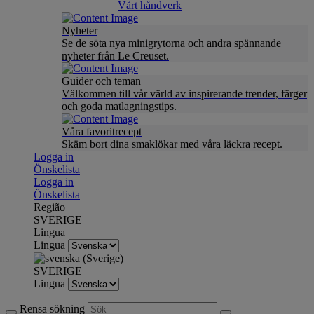
Vårt håndverk
Nyheter
Se de söta nya minigrytorna och andra spännande
nyheter från Le Creuset.
Guider och teman
Välkommen till vår värld av inspirerande trender, färger
och goda matlagningstips.
Våra favoritrecept
Skäm bort dina smaklökar med våra läckra recept.
Logga in
Önskelista
Logga in
Önskelista
Região
SVERIGE
Lingua
Lingua
SVERIGE
Lingua
Rensa sökning