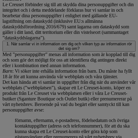
Le Creuset förbinder sig till att skydda dina personuppgifter och din
integritet och i detta meddelande förklaras hur vi samlar in och
bearbetar dina personuppgifter i enlighet med gällande EU-
lagstiftning om dataskydd (inklusive EU:s allmänna
dataskyddsförordning 2016/679) samt lagarna om dataskydd som
gäller i ditt land, ditt territorium eller din vistelseort (sammantaget
”dataskyddslagarna”).
1. När samlar vi in information om dig och vilken typ av information rör
det sig om?
Med ”personuppgifter” menas all information som är kopplad till dig
och som gör det möjligt för oss att identifiera dig antingen direkt
eller i kombination med annan information.
Barn
: Vi söker inte erhålla information från barn. Du måste ha fyllt
18 år för att kunna använda vår webbplats och våra tjänster.
Det kan hända att vi samlar in uppgifter från dig när du använder vår
webbplats (”webbplatsen”), skapar ett Le Creuset-konto, köper en
produkt från Le Creuset via webbplatsen eller i våra Le Creuset-
butiker (Sganture Boutique och Outlet butik) eller prenumererar på
vårt nyhetsbrev. Beroende på vad du begärt eller samtyckt till kan
personuppgifter avse:
förnamn, efternamn, e-postadress, födelsedatum och övriga
kontaktuppgifter (adress och telefonnummer), för att du ska
kunna skapa ett Le Creuset-konto eller göra köp som
gästanvändare eller prenumerera på vårt nyhetsbrev via