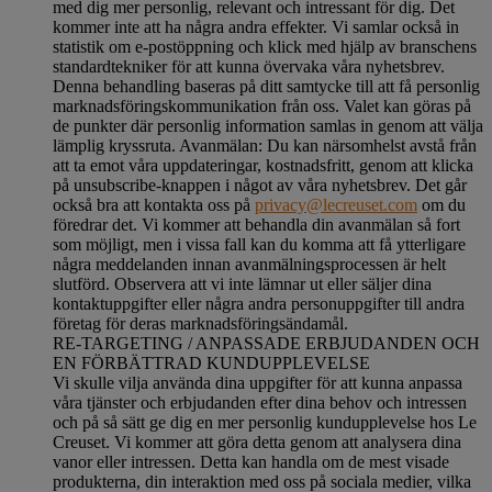
med dig mer personlig, relevant och intressant för dig. Det
kommer inte att ha några andra effekter. Vi samlar också in
statistik om e-postöppning och klick med hjälp av branschens
standardtekniker för att kunna övervaka våra nyhetsbrev.
Denna behandling baseras på ditt samtycke till att få personlig
marknadsföringskommunikation från oss. Valet kan göras på
de punkter där personlig information samlas in genom att välja
lämplig kryssruta. Avanmälan: Du kan närsomhelst avstå från
att ta emot våra uppdateringar, kostnadsfritt, genom att klicka
på unsubscribe-knappen i något av våra nyhetsbrev. Det går
också bra att kontakta oss på
privacy@lecreuset.com
om du
föredrar det. Vi kommer att behandla din avanmälan så fort
som möjligt, men i vissa fall kan du komma att få ytterligare
några meddelanden innan avanmälningsprocessen är helt
slutförd.
Observera att vi inte lämnar ut eller säljer dina
kontaktuppgifter eller några andra personuppgifter till andra
företag för deras marknadsföringsändamål
.
RE-TARGETING / ANPASSADE ERBJUDANDEN OCH
EN FÖRBÄTTRAD KUNDUPPLEVELSE
Vi skulle vilja använda dina uppgifter för att kunna anpassa
våra tjänster och erbjudanden efter dina behov och intressen
och på så sätt ge dig en mer personlig kundupplevelse hos Le
Creuset. Vi kommer att göra detta genom att analysera dina
vanor eller intressen. Detta kan handla om de mest visade
produkterna, din interaktion med oss på sociala medier, vilka