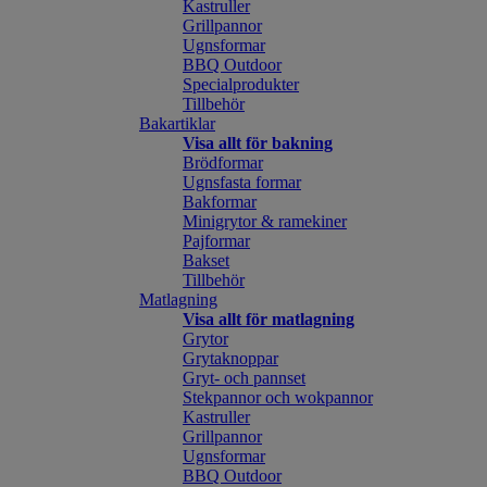
Kastruller
Grillpannor
Ugnsformar
BBQ Outdoor
Specialprodukter
Tillbehör
Bakartiklar
Visa allt för bakning
Brödformar
Ugnsfasta formar
Bakformar
Minigrytor & ramekiner
Pajformar
Bakset
Tillbehör
Matlagning
Visa allt för matlagning
Grytor
Grytaknoppar
Gryt- och pannset
Stekpannor och wokpannor
Kastruller
Grillpannor
Ugnsformar
BBQ Outdoor