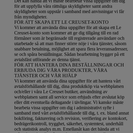
Det kan hända att vi måste bearbetar vissa uppgifter om dig
för att uppfylla våra rättsliga skyldigheter samt andra
skyldigheter som uppstår i samband med anvisningar vi får
från myndigheter.
FÖR ATT SKAPA ETT LE CREUSET-KONTO
Vi kommer att använda dina uppgifter för att skapa ett Le
Creuset-konto som kommer att ge dig tillgång till en rad
förmåner som är begränsade till registrerade användare och
utarbetade så att man finner större nöje i våra tjänster, såsom
snabbare betalning, möjlighet att spara flera leveransadresser,
se och spåra beställningar. Sådan bearbetning bygger på ett
avtalsfäst utförande av denna tjänst.
FÖR ATT HANTERA DINA BESTÄLLNINGAR OCH
ERBJUDA DIG VÅRA PRODUKTER, VÅRA
TJÄNSTER OCH VÅR HJÄLP
Vi kommer att använda dina uppgifter för att hantera vårt
avtalsförhållande till dig, dina produktköp via webbplatsen
och/eller i våra Le Creuset butiker, användning av
webbplatsen samt all service som erbjuds efter avslutat köp
eller ditt eventuella deltagande i tävlingar. Vi kanske måste
bearbeta vissa uppgifter om dig i administrativt syfte i
samband med vårt avtalsförhållande till dig, t. ex. bland annat
bokföring, fakturering och revision, verifiering av kontokort,
bedrägerikontroll, trygghet, säkerhet, systemtest, underhåll
och statistisk analys m.m. Emellanåt kan det hända att vi