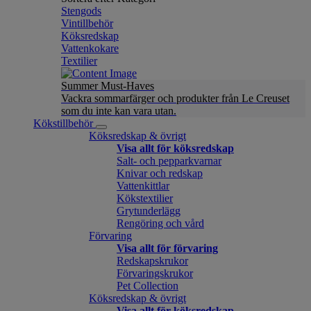
Stengods
Vintillbehör
Köksredskap
Vattenkokare
Textilier
Summer Must-Haves
Vackra sommarfärger och produkter från Le Creuset
som du inte kan vara utan.
Kökstillbehör
Köksredskap & övrigt
Visa allt för köksredskap
Salt- och pepparkvarnar
Knivar och redskap
Vattenkittlar
Kökstextilier
Grytunderlägg
Rengöring och vård
Förvaring
Visa allt för förvaring
Redskapskrukor
Förvaringskrukor
Pet Collection
Köksredskap & övrigt
Visa allt för köksredskap