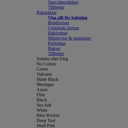
Specialprodukter
Tillbehör
Bakartiklar
Visa allt för bakning
Brödformar
Ugnsfasta formar
Bakformar
Minigrytor & ramekiner
Pajformar
Bakset
Tillbehör
Sortera efter Färg
No Colour
Cerise
Volcanic
Matte Black
Meringue
Azure
Flint
Black
Sea Salt
White
Bleu Riviera
Deep Teal
Shell Pink