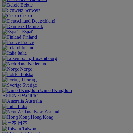
België
Schweiz
Česko
Deutschland
Danmark
España
Finland
France
Ireland
Italia
Luxembourg
Nederland
Norge
Polska
Portugal
Sverige
United Kingdom
ASIEN / PACIFIC
Australia
India
New Zealand
Hong Kong
日本
Taiwan