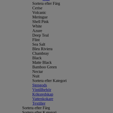
Sortera efter Färg
Cerise
Volcanic
Meringue
Shell Pink
White
Azure
Deep Teal
Flint
Sea Salt
Bleu Riviera
Chambray
Black
Matte Black
Bamboo Green
Nectar
Nuit
Sortera efter Kategori
Stengods
Vintillbehör
Köksredskap
Vattenkokare
Textilier
Sortera efter Färg
Sortera efter Kategori