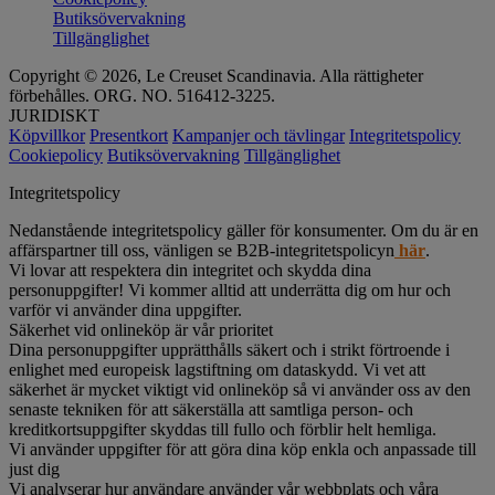
Butiksövervakning
Tillgänglighet
Copyright © 2026, Le Creuset Scandinavia. Alla rättigheter
förbehålles. ORG. NO. 516412-3225.
JURIDISKT
Köpvillkor
Presentkort
Kampanjer och tävlingar
Integritetspolicy
Cookiepolicy
Butiksövervakning
Tillgänglighet
Integritetspolicy
Nedanstående integritetspolicy gäller för konsumenter. Om du är en
affärspartner till oss, vänligen se B2B-integritetspolicyn
här
.
Vi lovar att respektera din integritet och skydda dina
personuppgifter! Vi kommer alltid att underrätta dig om hur och
varför vi använder dina uppgifter.
Säkerhet vid onlineköp är vår prioritet
Dina personuppgifter upprätthålls säkert och i strikt förtroende i
enlighet med europeisk lagstiftning om dataskydd. Vi vet att
säkerhet är mycket viktigt vid onlineköp så vi använder oss av den
senaste tekniken för att säkerställa att samtliga person- och
kreditkortsuppgifter skyddas till fullo och förblir helt hemliga.
Vi använder uppgifter för att göra dina köp enkla och anpassade till
just dig
Vi analyserar hur användare använder vår webbplats och våra