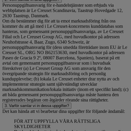
Personuppgiftsansvarig för e-handelstjänster som erbjuds via
webbplatsen är Le Creuset Scandinavia, Taastrup Hovedgade 12,
2630 Taastrup, Danmark.
Om du bestämmer dig för att ta emot marknadsföring från oss
kommer du att gå med i Le Creuset-koncernens kunddatabas som
hanteras, som gemensamt personuppgiftsansvariga, av Le Creuset
Filial och Le Creuset Group AG, med huvudkontor på adressen
Neuhofstrasse 4, Baar, Zugo, 6340 Schweiz, är
personuppgiftsansvarig för (dess utsedda företrädare inom EU är Le
Creuset SL, ORG NO B62153630, med huvudkontor på adressen
Paseo de Gracia 9 2º, 08007 Barcelona, Spanien), baserat på ett
avtal om gemensamt personuppgiftsansvar som i huvudsak
föreskriver (a) Le Creuset Group AG som ansvarig för den
övergripande strategin för marknadsföring och personlig
kundupplevelse; (b) lokala Le Creuset enheter drar nytta av och
implementerar strategin samt självständigt utvecklar
marknadskommunikation/lokala initiativ (inom ett specifikt land); (c)
att båda gemensamt personuppgiftsansvariga måste hantera den
registrerades begäran om åtgärder rörande sina rättigheter.
3. Varför samlar vi in dessa uppgifter?
Det kan hända att vi bearbetar dina uppgifter för följande ändamål:
FÖR ATT UPPFYLLA VÅRA RÄTTSLIGA
SKYLDIGHETER