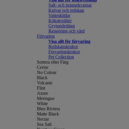
Salt- och pepparkvarnar
Knivar och redskap
Vattenkittlar
Kökstextilier
Grytunderlägg
Rengöring och vård
Förvaring
Visa allt för förvaring
Redskapskrukor
Förvaringskrukor
Pet Collection
Sortera efter Färg
Cerise
No Colour
Black
Volcanic
Flint
Azure
Meringue
White
Bleu Riviera
Matte Black
Nectar
Sea Salt