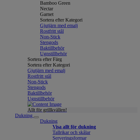
Bamboo Green
Nectar
Garnet
Sortera efter Kategori
Gjutjärn med emalj
Rostfritt stål
Non-Stick
Stengods
Baktillbehör
Ugnstillbehör
Sortera efter Färg
Sortera efter Kategori
Gjutjärn med emalj
Rostfritt stål
Non-Stick
Stengods
Baktillbehör
Ugnstillbehör
Allt för grillkvällen!
Dukning
Dukning
Visa allt för dukning
Tallrikar och skålar
Serveringsformar