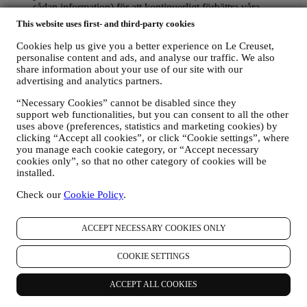
sådan information) för att kontinuerligt förbättra våra
produkter och tjänster. I slutet av köpprocessen kan vi också
This website uses first- and third-party cookies
bjuda in dig till att skriva en produktrecension. Det är inte
obligatoriskt och du kan fritt välja om du vill göra det eller
Cookies help us give you a better experience on Le Creuset,
inte.
personalise content and ads, and analyse our traffic. We also
share information about your use of our site with our
advertising and analytics partners.
4. Hur skyddas dina uppgifter?
Säkerhet
– Vi lägger stor vikt på säkerheten av våra användares
“Necessary Cookies” cannot be disabled since they
uppgifter. Le Creuset kommer att vidta rimliga åtgärder för att
support web functionalities, but you can consent to all the other
säkerställa att dina uppgifter bevaras säkert, endast används för de
uses above (preferences, statistics and marketing cookies) by
ändamål som beskrivits i detta integritetsmeddelande (och inte i
clicking “Accept all cookies”, or click “Cookie settings”, where
andra syften) och att du kan få tillgång till eller korrigera dem på
you manage each cookie category, or “Accept necessary
begäran. Vi vidtar organisatoriska, tekniska och administrativa
cookies only”, so that no other category of cookies will be
säkerhetsåtgärder för att lättare kunna skydda mot risken att dina
installed.
personuppgifter förloras, missbrukas eller ändras. Visserligen kan vi
inte garantera att ingen av dessa händelser någonsin kommer att
Check our
Cookie Policy
.
inträffa, men vi gör vårt bästa för att förebygga dem.
Var
– I syfte att erbjuda de tjänster som beskrivits ovan kan det
ACCEPT NECESSARY COOKIES ONLY
hända att dina uppgifter bearbetas eller lagras både inom och utanför
ditt bosättningsland samt både inom och utanför Europeiska
ekonomiska samarbetsområdet (EES). Med tanke på Le Creuset-
COOKIE SETTINGS
verksamhetens globala omfattning kan det hända att vissa filialer och
affärspartner, som agerar i egenskap av personuppgiftsbearbetare
ACCEPT ALL COOKIES
(processors) och som är etablerade i ett annat land än ditt
bosättningsland eller i länder utanför EES, kommer åt dina