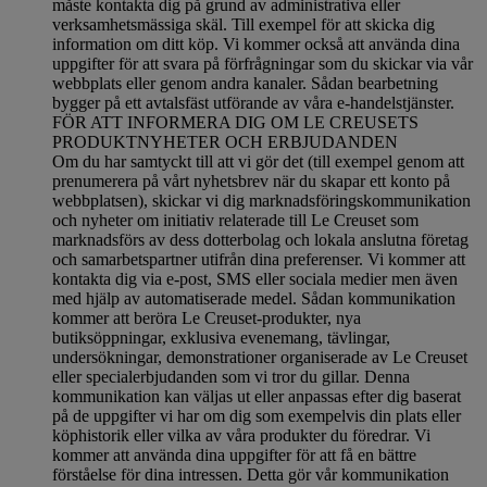
måste kontakta dig på grund av administrativa eller
verksamhetsmässiga skäl. Till exempel för att skicka dig
information om ditt köp. Vi kommer också att använda dina
uppgifter för att svara på förfrågningar som du skickar via vår
webbplats eller genom andra kanaler. Sådan bearbetning
bygger på ett avtalsfäst utförande av våra e-handelstjänster.
FÖR ATT INFORMERA DIG OM LE CREUSETS
PRODUKTNYHETER OCH ERBJUDANDEN
Om du har samtyckt till att vi gör det (till exempel genom att
prenumerera på vårt nyhetsbrev när du skapar ett konto på
webbplatsen), skickar vi dig marknadsföringskommunikation
och nyheter om initiativ relaterade till Le Creuset som
marknadsförs av dess dotterbolag och lokala anslutna företag
och samarbetspartner utifrån dina preferenser. Vi kommer att
kontakta dig via e-post, SMS eller sociala medier men även
med hjälp av automatiserade medel. Sådan kommunikation
kommer att beröra Le Creuset-produkter, nya
butiksöppningar, exklusiva evenemang, tävlingar,
undersökningar, demonstrationer organiserade av Le Creuset
eller specialerbjudanden som vi tror du gillar. Denna
kommunikation kan väljas ut eller anpassas efter dig baserat
på de uppgifter vi har om dig som exempelvis din plats eller
köphistorik eller vilka av våra produkter du föredrar. Vi
kommer att använda dina uppgifter för att få en bättre
förståelse för dina intressen. Detta gör vår kommunikation