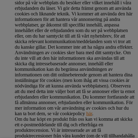
sidor på vår webbplats du besöker eller vilket innehåll i våra
erbjudanden du läser. Vi gör detta främst genom att använda
cookies och liknande teknik. Vi kommer att använda den här
informationen för att hantera vår annonsering på andra
webbplatser, ge åtkomst till specifikt innehåll, anpassa
innehållet eller de erbjudanden som du ser på webbplatsen
eller, om du har samtyckt till att få vårt nyhetsbrev, för att
skicka relevant kommunikation/meddelanden som vi tror att
du kanske gillar. Det kommer inte att ha några andra effekter.
Användningen av cookies sker bara med ditt samtycke. Om
du inte vill att den här informationen ska användas till att
skicka dig intressebaserade annonser, innehåll eller
kommunikation kan du begränsa användningen av
informationen om ditt onlinebeteende genom att hantera dina
inställningar för cookies (men kom ihåg att vissa cookies är
nödvändiga för att kunna använda webbplatsen). Observera
att du med detta inte väljer bort att få se annonser eller ta emot
erbjudanden eller kommunikation. Du kommer fortfarande att
få allmänna annonser, erbjudanden eller kommunikation. För
mer information om vår användning av cookies och hur du
kan ta bort dem, se vår cookiepolicy
här
.
Om du har köpt en produkt från oss kan vi komma att skicka
ett e-postmeddelande till dig och efterfråga en
produktrecension. Vi är intresserade av att få
produktrecensioner från våra kunder (om de vill tillhandahålla