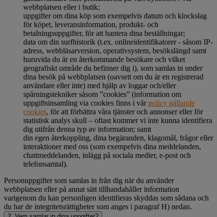
webbplatsen eller i butik;
uppgifter om dina köp som exempelvis datum och klockslag
för köpet, leveransinformation, produkt- och
betalningsuppgifter, för att hantera dina beställningar;
data om din surfhistorik (t.ex. onlineidentifikatorer - såsom IP-
adress, webbläsarversion, operativsystem, besökslängd samt
huruvida du är en återkommande besökare och vilket
geografiskt område du befinner dig i), som samlas in under
dina besök på webbplatsen (oavsett om du är en registrerad
användare eller inte) med hjälp av loggar och/eller
spårningstekniker såsom ”cookies” (information om
uppgiftsinsamling via cookies finns i vår
policy gällande
cookies
, för att förbättra våra tjänster och annonser eller för
statistisk analys skull – oftast kommer vi inte kunna identifiera
dig utifrån denna typ av information; samt
din egen återkoppling, dina begäranden, klagomål, frågor eller
interaktioner med oss (som exempelvis dina meddelanden,
chattmeddelanden, inlägg på sociala medier, e-post och
telefonsamtal).
Personuppgifter som samlas in från dig när du använder
webbplatsen eller på annat sätt tillhandahåller information
varigenom du kan personligen identifieras skyddas som sådana och
du har de integritetsrättigheter som anges i paragraf H) nedan.
2. Vem samlar in dina uppgifter?