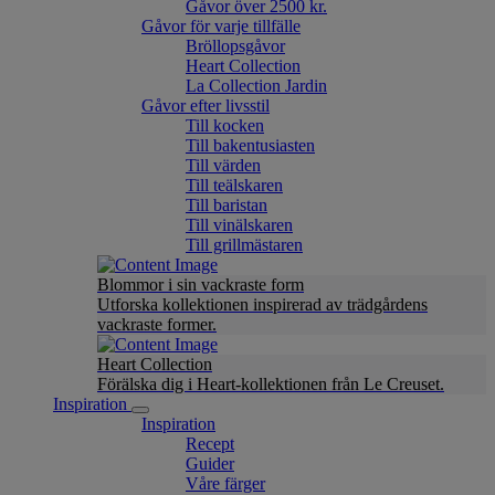
Gåvor över 2500 kr.
Gåvor för varje tillfälle
Bröllopsgåvor
Heart Collection
La Collection Jardin
Gåvor efter livsstil
Till kocken
Till bakentusiasten
Till värden
Till teälskaren
Till baristan
Till vinälskaren
Till grillmästaren
Blommor i sin vackraste form
Utforska kollektionen inspirerad av trädgårdens
vackraste former.
Heart Collection
Förälska dig i Heart-kollektionen från Le Creuset.
Inspiration
Inspiration
Recept
Guider
Våre färger