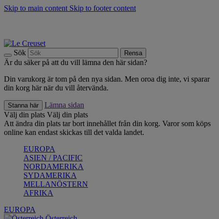
Skip to main content
Skip to footer content
Upptäck säsongens nyheter |
Shoppa nu
Anmäl dig till vårt nyhetsbrev och spara 10 % på ditt första köp.*
Fri frakt vid köp över 499 kr.
Sök
Rensa
Är du säker på att du vill lämna den här sidan?
Din varukorg är tom på den nya sidan. Men oroa dig inte, vi sparar
din korg här när du vill återvända.
Lämna sidan
Stanna här
Välj din plats
Välj din plats
Att ändra din plats tar bort innehållet från din korg. Varor som köps
online kan endast skickas till det valda landet.
EUROPA
ASIEN / PACIFIC
NORDAMERIKA
SYDAMERIKA
MELLANÖSTERN
AFRIKA
EUROPA
Österreich