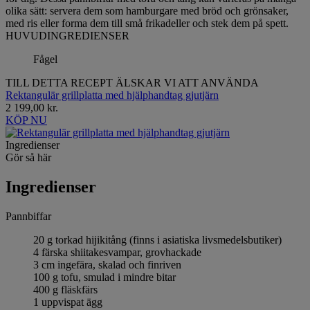
olika sätt: servera dem som hamburgare med bröd och grönsaker,
med ris eller forma dem till små frikadeller och stek dem på spett.
HUVUDINGREDIENSER
Fågel
TILL DETTA RECEPT ÄLSKAR VI ATT ANVÄNDA
Rektangulär grillplatta med hjälphandtag gjutjärn
2 199,00 kr.
KÖP NU
Ingredienser
Gör så här
Ingredienser
Pannbiffar
20 g torkad hijikitång (finns i asiatiska livsmedelsbutiker)
4 färska shiitakesvampar, grovhackade
3 cm ingefära, skalad och finriven
100 g tofu, smulad i mindre bitar
400 g fläskfärs
1 uppvispat ägg