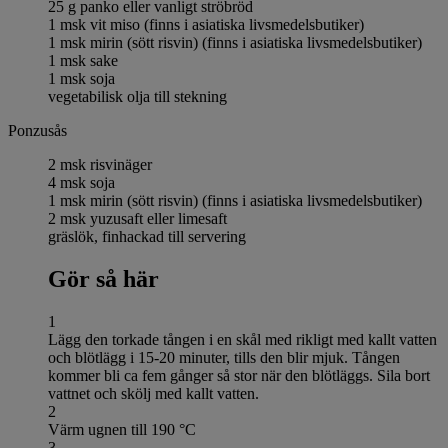
25 g panko eller vanligt ströbröd
1 msk vit miso (finns i asiatiska livsmedelsbutiker)
1 msk mirin (sött risvin) (finns i asiatiska livsmedelsbutiker)
1 msk sake
1 msk soja
vegetabilisk olja till stekning
Ponzusås
2 msk risvinäger
4 msk soja
1 msk mirin (sött risvin) (finns i asiatiska livsmedelsbutiker)
2 msk yuzusaft eller limesaft
gräslök, finhackad till servering
Gör så här
1
Lägg den torkade tången i en skål med rikligt med kallt vatten
och blötlägg i 15-20 minuter, tills den blir mjuk. Tången
kommer bli ca fem gånger så stor när den blötläggs. Sila bort
vattnet och skölj med kallt vatten.
2
Värm ugnen till 190 °C
3