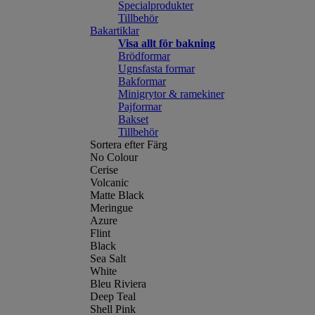
Specialprodukter
Tillbehör
Bakartiklar
Visa allt för bakning
Brödformar
Ugnsfasta formar
Bakformar
Minigrytor & ramekiner
Pajformar
Bakset
Tillbehör
Sortera efter Färg
No Colour
Cerise
Volcanic
Matte Black
Meringue
Azure
Flint
Black
Sea Salt
White
Bleu Riviera
Deep Teal
Shell Pink