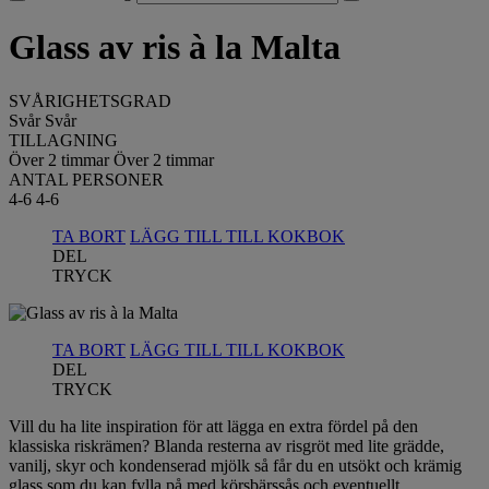
Glass av ris à la Malta
SVÅRIGHETSGRAD
Svår
Svår
TILLAGNING
Över 2 timmar
Över 2 timmar
ANTAL PERSONER
4-6
4-6
TA BORT
LÄGG TILL TILL KOKBOK
DEL
TRYCK
TA BORT
LÄGG TILL TILL KOKBOK
DEL
TRYCK
Vill du ha lite inspiration för att lägga en extra fördel på den
klassiska riskrämen? Blanda resterna av risgröt med lite grädde,
vanilj, skyr och kondenserad mjölk så får du en utsökt och krämig
glass som du kan fylla på med körsbärssås och eventuellt