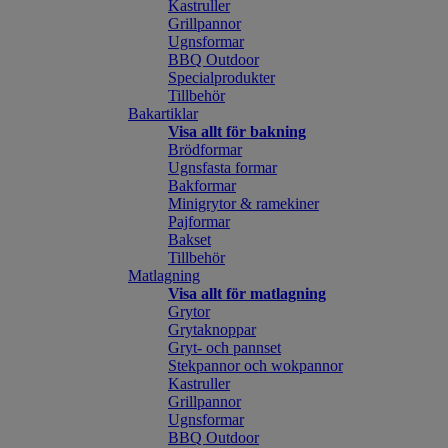
Kastruller
Grillpannor
Ugnsformar
BBQ Outdoor
Specialprodukter
Tillbehör
Bakartiklar
Visa allt för bakning
Brödformar
Ugnsfasta formar
Bakformar
Minigrytor & ramekiner
Pajformar
Bakset
Tillbehör
Matlagning
Visa allt för matlagning
Grytor
Grytaknoppar
Gryt- och pannset
Stekpannor och wokpannor
Kastruller
Grillpannor
Ugnsformar
BBQ Outdoor