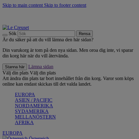
Skip to main content
Skip to footer content
Upptäck säsongens nyheter |
Shoppa nu
Anmäl dig till vårt nyhetsbrev och spara 10 % på ditt första köp.*
Fri frakt vid köp över 499 kr.
Sök
Rensa
Är du säker på att du vill lämna den här sidan?
Din varukorg är tom på den nya sidan. Men oroa dig inte, vi sparar
din korg här när du vill återvända.
Lämna sidan
Stanna här
Välj din plats
Välj din plats
Att ändra din plats tar bort innehållet från din korg. Varor som köps
online kan endast skickas till det valda landet.
EUROPA
ASIEN / PACIFIC
NORDAMERIKA
SYDAMERIKA
MELLANÖSTERN
AFRIKA
EUROPA
Österreich