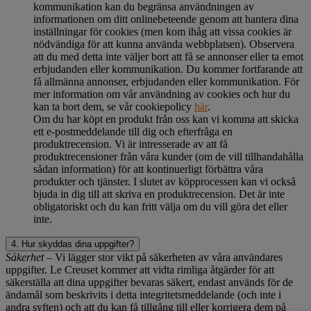
kommunikation kan du begränsa användningen av
informationen om ditt onlinebeteende genom att hantera dina
inställningar för cookies (men kom ihåg att vissa cookies är
nödvändiga för att kunna använda webbplatsen). Observera
att du med detta inte väljer bort att få se annonser eller ta emot
erbjudanden eller kommunikation. Du kommer fortfarande att
få allmänna annonser, erbjudanden eller kommunikation. För
mer information om vår användning av cookies och hur du
kan ta bort dem, se vår cookiepolicy
här
.
Om du har köpt en produkt från oss kan vi komma att skicka
ett e-postmeddelande till dig och efterfråga en
produktrecension. Vi är intresserade av att få
produktrecensioner från våra kunder (om de vill tillhandahålla
sådan information) för att kontinuerligt förbättra våra
produkter och tjänster. I slutet av köpprocessen kan vi också
bjuda in dig till att skriva en produktrecension. Det är inte
obligatoriskt och du kan fritt välja om du vill göra det eller
inte.
4. Hur skyddas dina uppgifter?
Säkerhet
– Vi lägger stor vikt på säkerheten av våra användares
uppgifter. Le Creuset kommer att vidta rimliga åtgärder för att
säkerställa att dina uppgifter bevaras säkert, endast används för de
ändamål som beskrivits i detta integritetsmeddelande (och inte i
andra syften) och att du kan få tillgång till eller korrigera dem på