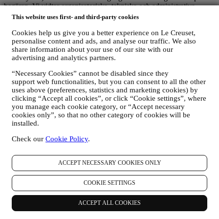
begäran. Vi vidtar organisatoriska, tekniska och administrativa
säkerhetsåtgärder för att lättare kunna skydda mot risken att dina
This website uses first- and third-party cookies
personuppgifter förloras, missbrukas eller ändras. Visserligen kan vi
inte garantera att ingen av dessa händelser någonsin kommer att
Cookies help us give you a better experience on Le Creuset,
inträffa, men vi gör vårt bästa för att förebygga dem.
personalise content and ads, and analyse our traffic. We also
share information about your use of our site with our
Var
– I syfte att erbjuda de tjänster som beskrivits ovan kan det
advertising and analytics partners.
hända att dina uppgifter bearbetas eller lagras både inom och utanför
ditt bosättningsland samt både inom och utanför Europeiska
“Necessary Cookies” cannot be disabled since they
ekonomiska samarbetsområdet (EES). Med tanke på Le Creuset-
support web functionalities, but you can consent to all the other
verksamhetens globala omfattning kan det hända att vissa filialer och
uses above (preferences, statistics and marketing cookies) by
affärspartner, som agerar i egenskap av personuppgiftsbearbetare
clicking “Accept all cookies”, or click “Cookie settings”, where
(processors) och som är etablerade i ett annat land än ditt
you manage each cookie category, or “Accept necessary
bosättningsland eller i länder utanför EES, kommer åt dina
cookies only”, so that no other category of cookies will be
personuppgifter. I varje fall får dina personuppgifter överföras endast
installed.
till de länder utanför EES som enligt europeiska institutioner
erbjuder tillräckligt skydd (såsom Schweiz där Le Creuset Group
Check our
Cookie Policy
.
AG har sitt huvudkontor) eller annars under särskilda avtalsfästa
bestämmelser för att säkerställa att europeiska regler och standarder
ACCEPT NECESSARY COOKIES ONLY
med avseende på personuppgiftsskydd iakttas (vi använder oss
exempelvis av de så kallade standardklausuler som Europeiska
kommissionen förelägger). I varje fall kommer dina personuppgifter,
COOKIE SETTINGS
vid de tillfällen då de överförs till ett annat land än ditt
bosättningsland eller till länder utanför EES, att skyddas genom
ACCEPT ALL COOKIES
tillräckliga säkerhetssystem som ständigt uppdateras och upprätthålls
in enlighet med dataskyddslagarna.