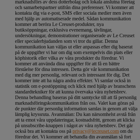
marknadsförs av dess dotterbolag och lokala anslutna företag
och samarbetspartner utifrån dina preferenser. Vi kommer att
kontakta dig via e-post, SMS eller sociala medier men även
med hjälp av automatiserade medel. Sådan kommunikation
kommer att beröra Le Creuset-produkter, nya
butiksöppningar, exklusiva evenemang, tävlingar,
undersökningar, demonstrationer organiserade av Le Creuset
eller specialerbjudanden som vi tror du gillar. Denna
kommunikation kan väljas ut eller anpassas efter dig baserat
på de uppgifter vi har om dig som exempelvis din plats eller
köphistorik eller vilka av våra produkter du föredrar. Vi
kommer att använda dina uppgifter för att få en bättre
förståelse för dina intressen. Detta gör vår kommunikation
med dig mer personlig, relevant och intressant för dig. Det
kommer inte att ha några andra effekter. Vi samlar också in
statistik om e-postöppning och klick med hjälp av branschens
standardtekniker för att kunna övervaka våra nyhetsbrev.
Denna behandling baseras på ditt samtycke till att få personlig
marknadsföringskommunikation från oss. Valet kan göras på
de punkter där personlig information samlas in genom att välja
lämplig kryssruta. Avanmälan: Du kan närsomhelst avstå från
att ta emot våra uppdateringar, kostnadsfritt, genom att klicka
på unsubscribe-knappen i något av våra nyhetsbrev. Det går
också bra att kontakta oss på
privacy@lecreuset.com
om du
föredrar det. Vi kommer att behandla din avanmälan så fort