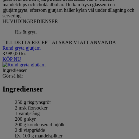
mandelchips och chokladbollar. Du kan frysa glassen i en
gjutjärngryta, eftersom gjutjärn håller kylan väl under tillagning och
servering.
HUVUDINGREDIENSER
Ris & gryn
TILL DETTA RECEPT ÄLSKAR VI ATT ANVÄNDA
Rund gryta gjutjärn
3 989,00 kr.
KÖP NU
Ingredienser
Gör så här
Ingredienser
250 g risgrynsgröt
2 msk florsocker
1 vaniljstång
200 g skyr
200 g kondenserad mjölk
2 dl vispgrädde
Ev. 100 g mandelsplitter