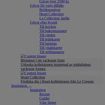
Gåvor över 2500 kr.
Gåvor för varje tillfälle
Bröllopsgåvor
Heart Collection
La Collection Jardin
Gåvor efter livsstil
Till kocken
Till bakentusiasten
Till värden
Till teälskaren
Till baristan
Till vinälskaren
Till grillmästaren
Blommor i sin vackraste form
Utforska kollektionen inspirerad av trädgårdens
vackraste former.
Heart Collection
Förälska dig i Heart-kollektionen från Le Creuset.
Inspiration
Inspiration
Recept
Guider
Våre färger