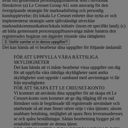
avtal om gemensamt personuppgiftsansvar som i huvudsak
föreskriver (a) Le Creuset Group AG som ansvarig för den
övergripande strategin för marknadsföring och personlig
kundupplevelse; (b) lokala Le Creuset enheter drar nytta av och
implementerar strategin samt självständigt utvecklar
marknadskommunikation/lokala initiativ (inom ett specifikt land); (c)
att båda gemensamt personuppgiftsansvariga måste hantera den
registrerades begäran om åtgärder rörande sina rättigheter.
3. Varför samlar vi in dessa uppgifter?
Det kan hända att vi bearbetar dina uppgifter för följande ändamål:
FÖR ATT UPPFYLLA VÅRA RÄTTSLIGA
SKYLDIGHETER
Det kan hända att vi måste bearbetar vissa uppgifter om dig
för att uppfylla våra rättsliga skyldigheter samt andra
skyldigheter som uppstår i samband med anvisningar vi får
från myndigheter.
FÖR ATT SKAPA ETT LE CREUSET-KONTO
Vi kommer att använda dina uppgifter för att skapa ett Le
Creuset-konto som kommer att ge dig tillgång till en rad
förmåner som är begränsade till registrerade användare och
utarbetade så att man finner större nöje i våra tjänster, såsom
snabbare betalning, möjlighet att spara flera leveransadresser,
se och spåra beställningar. Sådan bearbetning bygger på ett
avtalsfäst utförande av denna tjänst.