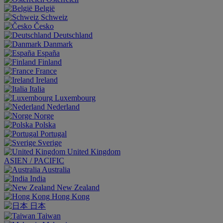
België
Schweiz
Česko
Deutschland
Danmark
España
Finland
France
Ireland
Italia
Luxembourg
Nederland
Norge
Polska
Portugal
Sverige
United Kingdom
ASIEN / PACIFIC
Australia
India
New Zealand
Hong Kong
日本
Taiwan