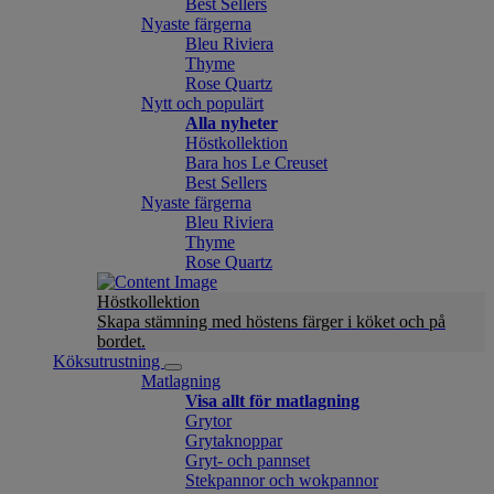
Best Sellers
Nyaste färgerna
Bleu Riviera
Thyme
Rose Quartz
Nytt och populärt
Alla nyheter
Höstkollektion
Bara hos Le Creuset
Best Sellers
Nyaste färgerna
Bleu Riviera
Thyme
Rose Quartz
Höstkollektion
Skapa stämning med höstens färger i köket och på
bordet.
Köksutrustning
Matlagning
Visa allt för matlagning
Grytor
Grytaknoppar
Gryt- och pannset
Stekpannor och wokpannor