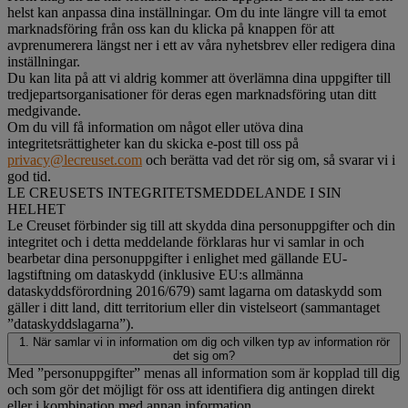
helst kan anpassa dina inställningar. Om du inte längre vill ta emot
marknadsföring från oss kan du klicka på knappen för att
avprenumerera längst ner i ett av våra nyhetsbrev eller redigera dina
inställningar.
Du kan lita på att vi aldrig kommer att överlämna dina uppgifter till
tredjepartsorganisationer för deras egen marknadsföring utan ditt
medgivande.
Om du vill få information om något eller utöva dina
integritetsrättigheter kan du skicka e-post till oss på
privacy@lecreuset.com
och berätta vad det rör sig om, så svarar vi i
god tid.
LE CREUSETS INTEGRITETSMEDDELANDE I SIN
HELHET
Le Creuset förbinder sig till att skydda dina personuppgifter och din
integritet och i detta meddelande förklaras hur vi samlar in och
bearbetar dina personuppgifter i enlighet med gällande EU-
lagstiftning om dataskydd (inklusive EU:s allmänna
dataskyddsförordning 2016/679) samt lagarna om dataskydd som
gäller i ditt land, ditt territorium eller din vistelseort (sammantaget
”dataskyddslagarna”).
1. När samlar vi in information om dig och vilken typ av information rör
det sig om?
Med ”personuppgifter” menas all information som är kopplad till dig
och som gör det möjligt för oss att identifiera dig antingen direkt
eller i kombination med annan information.