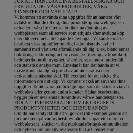
FÖR ATT HANTERA DINA BESTÄLLNINGAR OCH
ERBJUDA DIG VÅRA PRODUKTER, VÅRA
TJÄNSTER OCH VÅR HJÄLP
Vi kommer att använda dina uppgifter för att hantera vårt
avtalsförhållande till dig, dina produktköp via webbplatsen
och/eller i våra Le Creuset butiker, användning av
webbplatsen samt all service som erbjuds efter avslutat köp
eller ditt eventuella deltagande i tävlingar. Vi kanske måste
bearbeta vissa uppgifter om dig i administrativt syfte i
samband med vårt avtalsförhållande till dig, t. ex. bland annat
bokföring, fakturering och revision, verifiering av kontokort,
bedrägerikontroll, trygghet, säkerhet, systemtest, underhåll
och statistisk analys m.m. Emellanåt kan det hända att vi
måste kontakta dig på grund av administrativa eller
verksamhetsmässiga skäl. Till exempel för att skicka dig
information om ditt köp. Vi kommer också att använda dina
uppgifter för att svara på förfrågningar som du skickar via vår
webbplats eller genom andra kanaler. Sådan bearbetning
bygger på ett avtalsfäst utförande av våra e-handelstjänster.
FÖR ATT INFORMERA DIG OM LE CREUSETS
PRODUKTNYHETER OCH ERBJUDANDEN
Om du har samtyckt till att vi gör det (till exempel genom att
prenumerera på vårt nyhetsbrev när du skapar ett konto på
webbplatsen), skickar vi dig marknadsföringskommunikation
och nyheter om initiativ relaterade till Le Creuset som