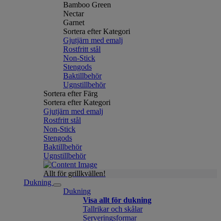
Bamboo Green
Nectar
Garnet
Sortera efter Kategori
Gjutjärn med emalj
Rostfritt stål
Non-Stick
Stengods
Baktillbehör
Ugnstillbehör
Sortera efter Färg
Sortera efter Kategori
Gjutjärn med emalj
Rostfritt stål
Non-Stick
Stengods
Baktillbehör
Ugnstillbehör
Allt för grillkvällen!
Dukning
Dukning
Visa allt för dukning
Tallrikar och skålar
Serveringsformar