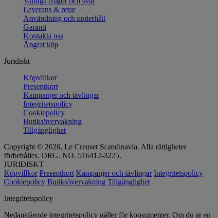
Vanliga frågor och svar
Leverans & retur
Användning och underhåll
Garanti
Kontakta oss
Ångrat köp
Juridiskt
Köpvillkor
Presentkort
Kampanjer och tävlingar
Integritetspolicy
Cookiepolicy
Butiksövervakning
Tillgänglighet
Copyright © 2026, Le Creuset Scandinavia. Alla rättigheter
förbehålles. ORG. NO. 516412-3225.
JURIDISKT
Köpvillkor
Presentkort
Kampanjer och tävlingar
Integritetspolicy
Cookiepolicy
Butiksövervakning
Tillgänglighet
Integritetspolicy
Nedanstående integritetspolicy gäller för konsumenter. Om du är en