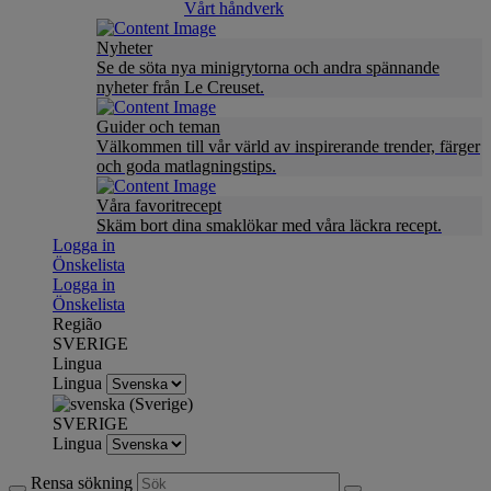
Vårt håndverk
Nyheter
Se de söta nya minigrytorna och andra spännande
nyheter från Le Creuset.
Guider och teman
Välkommen till vår värld av inspirerande trender, färger
och goda matlagningstips.
Våra favoritrecept
Skäm bort dina smaklökar med våra läckra recept.
Logga in
Önskelista
Logga in
Önskelista
Região
SVERIGE
Lingua
Lingua
SVERIGE
Lingua
Rensa sökning