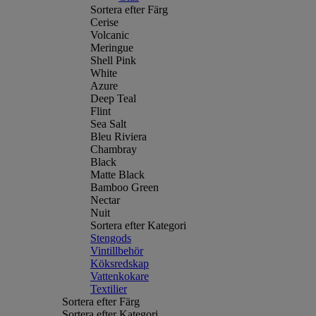
Sortera efter Färg
Cerise
Volcanic
Meringue
Shell Pink
White
Azure
Deep Teal
Flint
Sea Salt
Bleu Riviera
Chambray
Black
Matte Black
Bamboo Green
Nectar
Nuit
Sortera efter Kategori
Stengods
Vintillbehör
Köksredskap
Vattenkokare
Textilier
Sortera efter Färg
Sortera efter Kategori