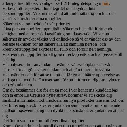
affärspartner till oss, vänligen se B2B-integritetspolicyn
här
.
Vi lovar att respektera din integritet och skydda dina
personuppgifter! Vi kommer alltid att underrätta dig om hur och
varför vi använder dina uppgifter.
Säkerhet vid onlineköp är vår prioritet
Dina personuppgifter upprätthålls säkert och i strikt förtroende i
enlighet med europeisk lagstiftning om dataskydd. Vi vet att
säkerhet är mycket viktigt vid onlineköp så vi använder oss av den
senaste tekniken för att säkerställa att samtliga person- och
kreditkortsuppgifter skyddas till fullo och förblir helt hemliga.
Vi använder uppgifter för att göra dina köp enkla och anpassade till
just dig
Vi analyserar hur användare använder vår webbplats och våra
tjänster för att göra saker enklare och alltjämt mer intressanta.
Vi använder data för att se till att du får en allt bättre upplevelse av
att laga mat med Le Creuset samt för att informera dig om nyheter
och erbjudanden.
Om du bestämmer dig för att gå med i vår koncerns kunddatabas
och ta emot Le Creusets nyhetsbrev, kommer vi att skicka dig
särskild information och meddela när nya produkter lanseras och om
det finns några exklusiva erbjudanden samt berätta om kommande
matlagningsevenemang och dylikt eller särskilda erbjudanden åt just
dig.
Det är du som har kontroll över dina uppgifter
Kom ihåg att du har kontroll över dina uppgifter och att du när som