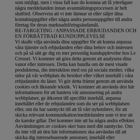
som möjligt, men i vissa fall kan du komma att få ytterligare
några meddelanden innan avanmälningsprocessen är helt
slutförd.
Observera att vi inte lämnar ut eller säljer dina
kontaktuppgifter eller några andra personuppgifter till andra
företag för deras marknadsföringsändamål
.
RE-TARGETING / ANPASSADE ERBJUDANDEN OCH
EN FÖRBÄTTRAD KUNDUPPLEVELSE
Vi skulle vilja använda dina uppgifter för att kunna anpassa
våra tjänster och erbjudanden efter dina behov och intressen
och på så sätt ge dig en mer personlig kundupplevelse hos Le
Creuset. Vi kommer att göra detta genom att analysera dina
vanor eller intressen. Detta kan handla om de mest visade
produkterna, din interaktion med oss på sociala medier, vilka
sidor på vår webbplats du besöker eller vilket innehåll i våra
erbjudanden du läser. Vi gör detta främst genom att använda
cookies och liknande teknik. Vi kommer att använda den här
informationen för att hantera vår annonsering på andra
webbplatser, ge åtkomst till specifikt innehåll, anpassa
innehållet eller de erbjudanden som du ser på webbplatsen
eller, om du har samtyckt till att få vårt nyhetsbrev, för att
skicka relevant kommunikation/meddelanden som vi tror att
du kanske gillar. Det kommer inte att ha några andra effekter.
Användningen av cookies sker bara med ditt samtycke. Om
du inte vill att den här informationen ska användas till att
skicka dig intressebaserade annonser, innehåll eller