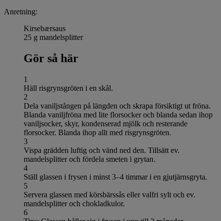
Anretning:
Kirsebærsaus
25 g mandelsplitter
Gör så här
1
Häll risgrynsgröten i en skål.
2
Dela vaniljstången på längden och skrapa försiktigt ut fröna.
Blanda vaniljfröna med lite florsocker och blanda sedan ihop
vaniljsocker, skyr, kondenserad mjölk och resterande
florsocker. Blanda ihop allt med risgrynsgröten.
3
Vispa grädden luftig och vänd ned den. Tillsätt ev.
mandelsplitter och fördela smeten i grytan.
4
Ställ glassen i frysen i minst 3–4 timmar i en gjutjärnsgryta.
5
Servera glassen med körsbärssås eller valfri sylt och ev.
mandelsplitter och chokladkulor.
6