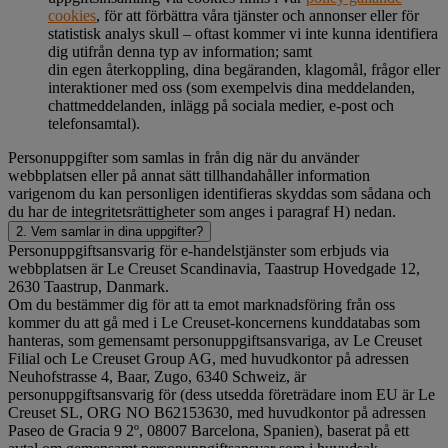
cookies
, för att förbättra våra tjänster och annonser eller för
statistisk analys skull – oftast kommer vi inte kunna identifiera
dig utifrån denna typ av information; samt
din egen återkoppling, dina begäranden, klagomål, frågor eller
interaktioner med oss (som exempelvis dina meddelanden,
chattmeddelanden, inlägg på sociala medier, e-post och
telefonsamtal).
Personuppgifter som samlas in från dig när du använder
webbplatsen eller på annat sätt tillhandahåller information
varigenom du kan personligen identifieras skyddas som sådana och
du har de integritetsrättigheter som anges i paragraf H) nedan.
2. Vem samlar in dina uppgifter?
Personuppgiftsansvarig för e-handelstjänster som erbjuds via
webbplatsen är Le Creuset Scandinavia, Taastrup Hovedgade 12,
2630 Taastrup, Danmark.
Om du bestämmer dig för att ta emot marknadsföring från oss
kommer du att gå med i Le Creuset-koncernens kunddatabas som
hanteras, som gemensamt personuppgiftsansvariga, av Le Creuset
Filial och Le Creuset Group AG, med huvudkontor på adressen
Neuhofstrasse 4, Baar, Zugo, 6340 Schweiz, är
personuppgiftsansvarig för (dess utsedda företrädare inom EU är Le
Creuset SL, ORG NO B62153630, med huvudkontor på adressen
Paseo de Gracia 9 2º, 08007 Barcelona, Spanien), baserat på ett