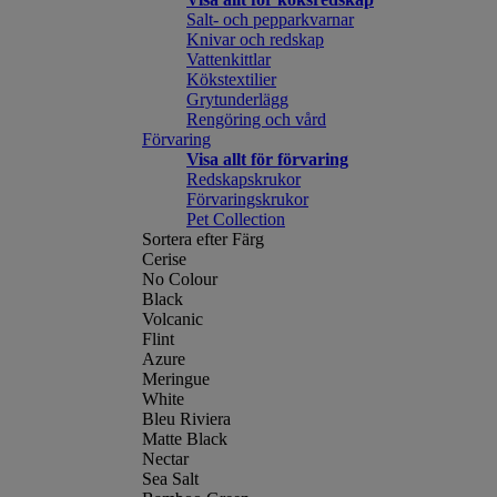
Salt- och pepparkvarnar
Knivar och redskap
Vattenkittlar
Kökstextilier
Grytunderlägg
Rengöring och vård
Förvaring
Visa allt för förvaring
Redskapskrukor
Förvaringskrukor
Pet Collection
Sortera efter Färg
Cerise
No Colour
Black
Volcanic
Flint
Azure
Meringue
White
Bleu Riviera
Matte Black
Nectar
Sea Salt