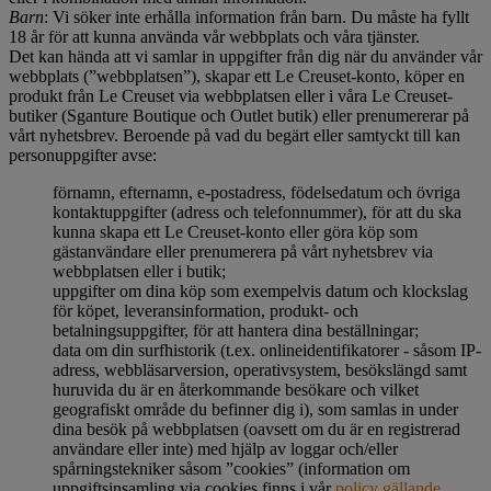
Barn
: Vi söker inte erhålla information från barn. Du måste ha fyllt
18 år för att kunna använda vår webbplats och våra tjänster.
Det kan hända att vi samlar in uppgifter från dig när du använder vår
webbplats (”webbplatsen”), skapar ett Le Creuset-konto, köper en
produkt från Le Creuset via webbplatsen eller i våra Le Creuset-
butiker (Sganture Boutique och Outlet butik) eller prenumererar på
vårt nyhetsbrev. Beroende på vad du begärt eller samtyckt till kan
personuppgifter avse:
förnamn, efternamn, e-postadress, födelsedatum och övriga
kontaktuppgifter (adress och telefonnummer), för att du ska
kunna skapa ett Le Creuset-konto eller göra köp som
gästanvändare eller prenumerera på vårt nyhetsbrev via
webbplatsen eller i butik;
uppgifter om dina köp som exempelvis datum och klockslag
för köpet, leveransinformation, produkt- och
betalningsuppgifter, för att hantera dina beställningar;
data om din surfhistorik (t.ex. onlineidentifikatorer - såsom IP-
adress, webbläsarversion, operativsystem, besökslängd samt
huruvida du är en återkommande besökare och vilket
geografiskt område du befinner dig i), som samlas in under
dina besök på webbplatsen (oavsett om du är en registrerad
användare eller inte) med hjälp av loggar och/eller
spårningstekniker såsom ”cookies” (information om
uppgiftsinsamling via cookies finns i vår
policy gällande