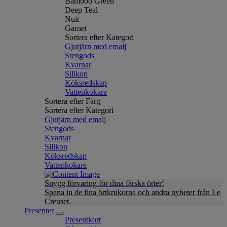
Bamboo Green
Deep Teal
Nuit
Garnet
Sortera efter Kategori
Gjutjärn med emalj
Stengods
Kvarnar
Silikon
Köksredskap
Vattenkokare
Sortera efter Färg
Sortera efter Kategori
Gjutjärn med emalj
Stengods
Kvarnar
Silikon
Köksredskap
Vattenkokare
Snygg förvaring för dina färska örter!
Spana in de fina örtkrukorna och andra nyheter från Le
Creuset.
Presenter
Presentkort