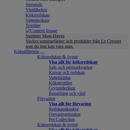
Stengods
Vintillbehör
Köksredskap
Vattenkokare
Textilier
Summer Must-Haves
Vackra sommarfärger och produkter från Le Creuset
som du inte kan vara utan.
Kökstillbehör
Köksredskap & övrigt
Visa allt för köksredskap
Salt- och pepparkvarnar
Knivar och redskap
Vattenkittlar
Kökstextilier
Grytunderlägg
Rengöring och vård
Förvaring
Visa allt för förvaring
Redskapskrukor
Förvaringskrukor
Pet Collection
Köksredskap & övrigt
Visa allt för köksredskap