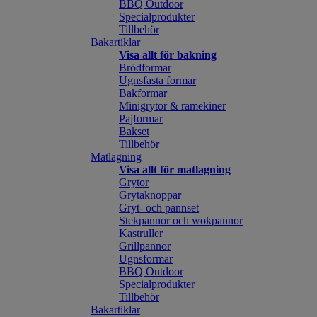
BBQ Outdoor
Specialprodukter
Tillbehör
Bakartiklar
Visa allt för bakning
Brödformar
Ugnsfasta formar
Bakformar
Minigrytor & ramekiner
Pajformar
Bakset
Tillbehör
Matlagning
Visa allt för matlagning
Grytor
Grytaknoppar
Gryt- och pannset
Stekpannor och wokpannor
Kastruller
Grillpannor
Ugnsformar
BBQ Outdoor
Specialprodukter
Tillbehör
Bakartiklar