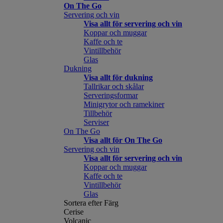
On The Go
Servering och vin
Visa allt för servering och vin
Koppar och muggar
Kaffe och te
Vintillbehör
Glas
Dukning
Visa allt för dukning
Tallrikar och skålar
Serveringsformar
Minigrytor och ramekiner
Tillbehör
Serviser
On The Go
Visa allt för On The Go
Servering och vin
Visa allt för servering och vin
Koppar och muggar
Kaffe och te
Vintillbehör
Glas
Sortera efter Färg
Cerise
Volcanic