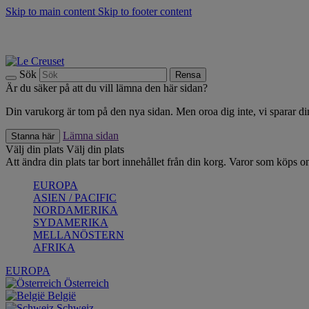
Skip to main content
Skip to footer content
Upptäck säsongens nyheter |
Shoppa nu
Anmäl dig till vårt nyhetsbrev och spara 10 % på ditt första köp.*
Fri frakt vid köp över 499 kr.
Sök
Rensa
Är du säker på att du vill lämna den här sidan?
Din varukorg är tom på den nya sidan. Men oroa dig inte, vi sparar din
Lämna sidan
Stanna här
Välj din plats
Välj din plats
Att ändra din plats tar bort innehållet från din korg. Varor som köps on
EUROPA
ASIEN / PACIFIC
NORDAMERIKA
SYDAMERIKA
MELLANÖSTERN
AFRIKA
EUROPA
Österreich
België
Schweiz