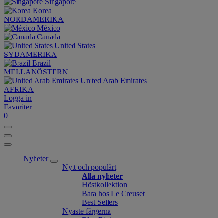
Singapore
Korea
NORDAMERIKA
México
Canada
United States
SYDAMERIKA
Brazil
MELLANÖSTERN
United Arab Emirates
AFRIKA
Logga in
Favoriter
0
Nyheter
Nytt och populärt
Alla nyheter
Höstkollektion
Bara hos Le Creuset
Best Sellers
Nyaste färgerna