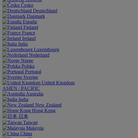
Česko
Deutschland
Danmark
España
Finland
France
Ireland
Italia
Luxembourg
Nederland
Norge
Polska
Portugal
Sverige
United Kingdom
ASIEN / PACIFIC
Australia
India
New Zealand
Hong Kong
日本
Taiwan
Malaysia
China