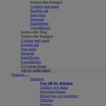
Sortera efter Kategori
Gjutjärn med emalj
Rostfritt stål
Non-Stick
Stengods
Baktillbehör
Ugnstillbehör
Sortera efter Färg
Sortera efter Kategori
Gjutjärn med emalj
Rostfritt stål
Non-Stick
Stengods
Baktillbehör
Ugnstillbehör
Allt för grillkvällen!
Dukning
Dukning
Visa allt för dukning
Tallrikar och skålar
Serveringsformar
Minigrytor och ramekiner
Tillbehör
Serviser