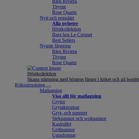
Bleu Riviera
Thyme
Rose Quartz
Nytt och populärt
Alla nyheter
Höstkollektion
Bara hos Le Creuset
Best Sellers
Nyaste färgerna
Bleu Riviera
Thyme
Rose Quartz
Höstkollektion
Skapa stämning med höstens färger i köket och på bordet
Köksutrustning
Matlagning
Visa allt för matlagning
Grytor
Grytaknoppar
Gryt- och pannset
Stekpannor och wokpannor
Kastruller
Grillpannor
Ugnsformar