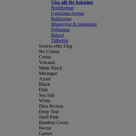
Visa allt för bakning
Brödformar
Ugnsfasta formar
Bakformar
Minigrytor & ramekiner
Pajformar
Bakset
Tillbehör
Sortera efter Färg
No Colour
Cerise
Volcanic
Matte Black
Meringue
Azure
Black
Flint
Sea Salt
White
Bleu Riviera
Deep Teal
Shell Pink
Bamboo Green
Nectar
Garnet