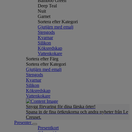
Bamboo Green
Deep Teal
Nuit
Garnet
Sortera efter Kategori
Gjutjärn med emalj
Stengods
Kvarnar
Silikon
Köksredskap
Vattenkokare
Sortera efter Färg
Sortera efter Kategori
Gjutjärn med emalj
Stengods
Kvarnar
Silikon
Köksredskap
Vattenkokare
Snygg förvaring för dina färska örter!
Spana in de fina örtkrukorna och andra nyheter från Le
Creuset.
Presenter
Presentkort