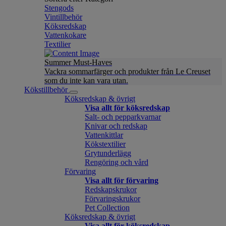
Stengods
Vintillbehör
Köksredskap
Vattenkokare
Textilier
Summer Must-Haves
Vackra sommarfärger och produkter från Le Creuset
som du inte kan vara utan.
Kökstillbehör
Köksredskap & övrigt
Visa allt för köksredskap
Salt- och pepparkvarnar
Knivar och redskap
Vattenkittlar
Kökstextilier
Grytunderlägg
Rengöring och vård
Förvaring
Visa allt för förvaring
Redskapskrukor
Förvaringskrukor
Pet Collection
Köksredskap & övrigt
Visa allt för köksredskap