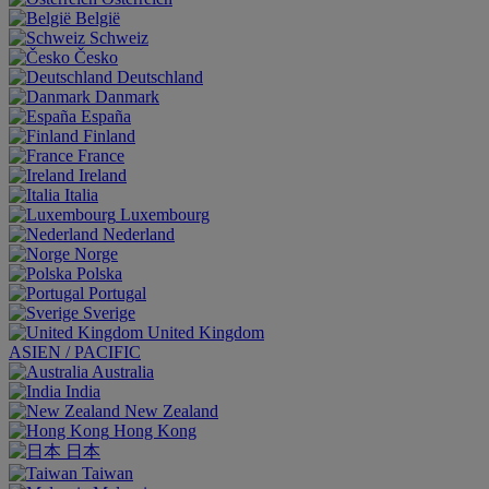
België
Schweiz
Česko
Deutschland
Danmark
España
Finland
France
Ireland
Italia
Luxembourg
Nederland
Norge
Polska
Portugal
Sverige
United Kingdom
ASIEN / PACIFIC
Australia
India
New Zealand
Hong Kong
日本
Taiwan