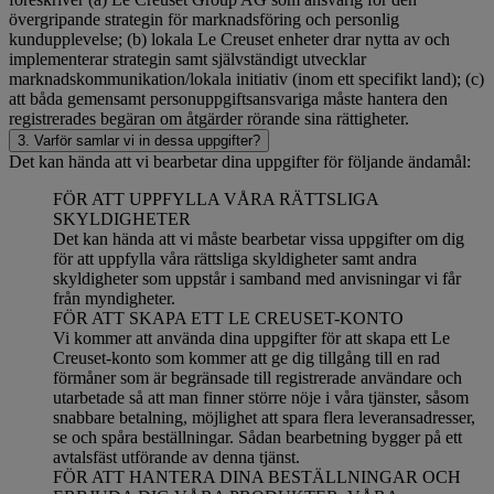
övergripande strategin för marknadsföring och personlig
kundupplevelse; (b) lokala Le Creuset enheter drar nytta av och
implementerar strategin samt självständigt utvecklar
marknadskommunikation/lokala initiativ (inom ett specifikt land); (c)
att båda gemensamt personuppgiftsansvariga måste hantera den
registrerades begäran om åtgärder rörande sina rättigheter.
3. Varför samlar vi in dessa uppgifter?
Det kan hända att vi bearbetar dina uppgifter för följande ändamål:
FÖR ATT UPPFYLLA VÅRA RÄTTSLIGA
SKYLDIGHETER
Det kan hända att vi måste bearbetar vissa uppgifter om dig
för att uppfylla våra rättsliga skyldigheter samt andra
skyldigheter som uppstår i samband med anvisningar vi får
från myndigheter.
FÖR ATT SKAPA ETT LE CREUSET-KONTO
Vi kommer att använda dina uppgifter för att skapa ett Le
Creuset-konto som kommer att ge dig tillgång till en rad
förmåner som är begränsade till registrerade användare och
utarbetade så att man finner större nöje i våra tjänster, såsom
snabbare betalning, möjlighet att spara flera leveransadresser,
se och spåra beställningar. Sådan bearbetning bygger på ett
avtalsfäst utförande av denna tjänst.
FÖR ATT HANTERA DINA BESTÄLLNINGAR OCH