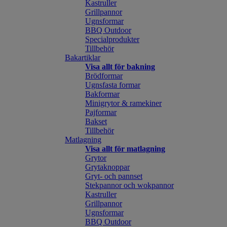
Kastruller
Grillpannor
Ugnsformar
BBQ Outdoor
Specialprodukter
Tillbehör
Bakartiklar
Visa allt för bakning
Brödformar
Ugnsfasta formar
Bakformar
Minigrytor & ramekiner
Pajformar
Bakset
Tillbehör
Matlagning
Visa allt för matlagning
Grytor
Grytaknoppar
Gryt- och pannset
Stekpannor och wokpannor
Kastruller
Grillpannor
Ugnsformar
BBQ Outdoor