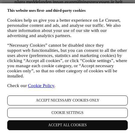
några meddelanden innan avanmälningsprocessen är helt
slutförd.
Observera att vi inte lämnar ut eller säljer dina
This website uses first- and third-party cookies
kontaktuppgifter eller några andra personuppgifter till andra
företag för deras marknadsföringsändamål
.
Cookies help us give you a better experience on Le Creuset,
RE-TARGETING / ANPASSADE ERBJUDANDEN OCH
personalise content and ads, and analyse our traffic. We also
EN FÖRBÄTTRAD KUNDUPPLEVELSE
share information about your use of our site with our
Vi skulle vilja använda dina uppgifter för att kunna anpassa
advertising and analytics partners.
våra tjänster och erbjudanden efter dina behov och intressen
och på så sätt ge dig en mer personlig kundupplevelse hos Le
“Necessary Cookies” cannot be disabled since they
support web functionalities, but you can consent to all the other
Creuset. Vi kommer att göra detta genom att analysera dina
uses above (preferences, statistics and marketing cookies) by
vanor eller intressen. Detta kan handla om de mest visade
clicking “Accept all cookies”, or click “Cookie settings”, where
produkterna, din interaktion med oss på sociala medier, vilka
you manage each cookie category, or “Accept necessary
sidor på vår webbplats du besöker eller vilket innehåll i våra
cookies only”, so that no other category of cookies will be
erbjudanden du läser. Vi gör detta främst genom att använda
installed.
cookies och liknande teknik. Vi kommer att använda den här
informationen för att hantera vår annonsering på andra
Check our
Cookie Policy
.
webbplatser, ge åtkomst till specifikt innehåll, anpassa
innehållet eller de erbjudanden som du ser på webbplatsen
eller, om du har samtyckt till att få vårt nyhetsbrev, för att
ACCEPT NECESSARY COOKIES ONLY
skicka relevant kommunikation/meddelanden som vi tror att
du kanske gillar. Det kommer inte att ha några andra effekter.
COOKIE SETTINGS
Användningen av cookies sker bara med ditt samtycke. Om
du inte vill att den här informationen ska användas till att
ACCEPT ALL COOKIES
skicka dig intressebaserade annonser, innehåll eller
kommunikation kan du begränsa användningen av