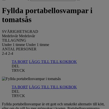
Fyllda portabellosvampar i
tomatsås
SVÅRIGHETSGRAD
Medelsvår
Medelsvår
TILLAGNING
Under 1 timme
Under 1 timme
ANTAL PERSONER
2-4
2-4
TA BORT
LÄGG TILL TILL KOKBOK
DEL
TRYCK
TA BORT
LÄGG TILL TILL KOKBOK
DEL
TRYCK
Fyllda portabellosvampar är ett gott och smakrikt alternativ till kött,
eller om du vill ha mer grönsaker i kosten. Portabellosvamparna