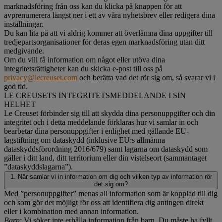
marknadsföring från oss kan du klicka på knappen för att
avprenumerera längst ner i ett av våra nyhetsbrev eller redigera dina
inställningar.
Du kan lita på att vi aldrig kommer att överlämna dina uppgifter till
tredjepartsorganisationer för deras egen marknadsföring utan ditt
medgivande.
Om du vill få information om något eller utöva dina
integritetsrättigheter kan du skicka e-post till oss på
privacy@lecreuset.com
och berätta vad det rör sig om, så svarar vi i
god tid.
LE CREUSETS INTEGRITETSMEDDELANDE I SIN
HELHET
Le Creuset förbinder sig till att skydda dina personuppgifter och din
integritet och i detta meddelande förklaras hur vi samlar in och
bearbetar dina personuppgifter i enlighet med gällande EU-
lagstiftning om dataskydd (inklusive EU:s allmänna
dataskyddsförordning 2016/679) samt lagarna om dataskydd som
gäller i ditt land, ditt territorium eller din vistelseort (sammantaget
”dataskyddslagarna”).
1. När samlar vi in information om dig och vilken typ av information rör
det sig om?
Med ”personuppgifter” menas all information som är kopplad till dig
och som gör det möjligt för oss att identifiera dig antingen direkt
eller i kombination med annan information.
Barn
: Vi söker inte erhålla information från barn. Du måste ha fyllt