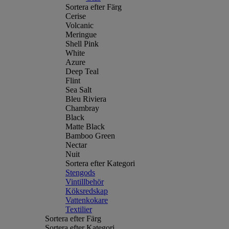
Sortera efter Färg
Cerise
Volcanic
Meringue
Shell Pink
White
Azure
Deep Teal
Flint
Sea Salt
Bleu Riviera
Chambray
Black
Matte Black
Bamboo Green
Nectar
Nuit
Sortera efter Kategori
Stengods
Vintillbehör
Köksredskap
Vattenkokare
Textilier
Sortera efter Färg
Sortera efter Kategori