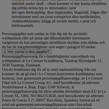
statistisk analys skull – oftast kommer vi inte kunna identifiera
dig utifrån denna typ av information; samt
din egen återkoppling, dina begäranden, klagomål, frågor eller
interaktioner med oss (som exempelvis dina meddelanden,
chattmeddelanden, inlägg på sociala medier, e-post och
telefonsamtal).
Personuppgifter som samlas in från dig när du använder
webbplatsen eller på annat sätt tillhandahåller information
varigenom du kan personligen identifieras skyddas som sådana och
du har de integritetsrättigheter som anges i paragraf H) nedan.
2. Vem samlar in dina uppgifter?
Personuppgiftsansvarig för e-handelstjänster som erbjuds via
webbplatsen är Le Creuset Scandinavia, Taastrup Hovedgade 12,
2630 Taastrup, Danmark.
Om du bestämmer dig för att ta emot marknadsföring från oss
kommer du att gå med i Le Creuset-koncernens kunddatabas som
hanteras, som gemensamt personuppgiftsansvariga, av Le Creuset
Filial och Le Creuset Group AG, med huvudkontor på adressen
Neuhofstrasse 4, Baar, Zugo, 6340 Schweiz, är
personuppgiftsansvarig för (dess utsedda företrädare inom EU är Le
Creuset SL, ORG NO B62153630, med huvudkontor på adressen
Paseo de Gracia 9 2º, 08007 Barcelona, Spanien), baserat på ett
avtal om gemensamt personuppgiftsansvar som i huvudsak
föreskriver (a) Le Creuset Group AG som ansvarig för den