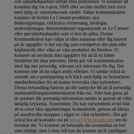
och samarbetspartner utifrån dina preferenser. Vi kommer att
kontakta dig via e-post, SMS eller sociala medier men även
med hjälp av automatiserade medel. Sådan kommunikation
kommer att beröra Le Creuset-produkter, nya
butiksöppningar, exklusiva evenemang, tävlingar,
undersökningar, demonstrationer organiserade av Le Creuset
eller specialerbjudanden som vi tror du gillar. Denna
kommunikation kan väljas ut eller anpassas efter dig baserat
på de uppgifter vi har om dig som exempelvis din plats eller
köphistorik eller vilka av våra produkter du föredrar. Vi
kommer att använda dina uppgifter för att få en bättre
förståelse för dina intressen. Detta gör vår kommunikation
med dig mer personlig, relevant och intressant för dig. Det
kommer inte att ha några andra effekter. Vi samlar också in
statistik om e-postöppning och klick med hjälp av branschens
standardtekniker för att kunna övervaka våra nyhetsbrev.
Denna behandling baseras på ditt samtycke till att få personlig
marknadsföringskommunikation från oss. Valet kan göras på
de punkter där personlig information samlas in genom att välja
lämplig kryssruta. Avanmälan: Du kan närsomhelst avstå från
att ta emot våra uppdateringar, kostnadsfritt, genom att klicka
på unsubscribe-knappen i något av våra nyhetsbrev. Det går
också bra att kontakta oss på
privacy@lecreuset.com
om du
föredrar det. Vi kommer att behandla din avanmälan så fort
som möjligt, men i vissa fall kan du komma att få ytterligare