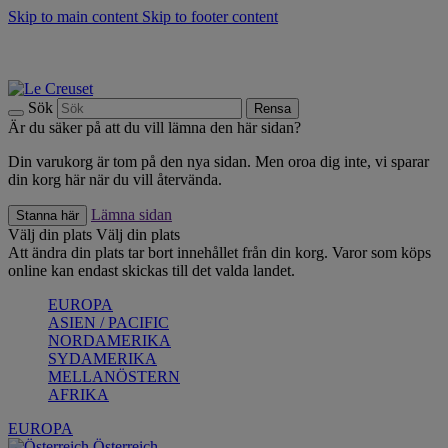
Skip to main content
Skip to footer content
Upptäck säsongens nyheter |
Shoppa nu
Anmäl dig till vårt nyhetsbrev och spara 10 % på ditt första köp.*
Fri frakt vid köp över 499 kr.
Sök
Rensa
Är du säker på att du vill lämna den här sidan?
Din varukorg är tom på den nya sidan. Men oroa dig inte, vi sparar
din korg här när du vill återvända.
Lämna sidan
Stanna här
Välj din plats
Välj din plats
Att ändra din plats tar bort innehållet från din korg. Varor som köps
online kan endast skickas till det valda landet.
EUROPA
ASIEN / PACIFIC
NORDAMERIKA
SYDAMERIKA
MELLANÖSTERN
AFRIKA
EUROPA
Österreich