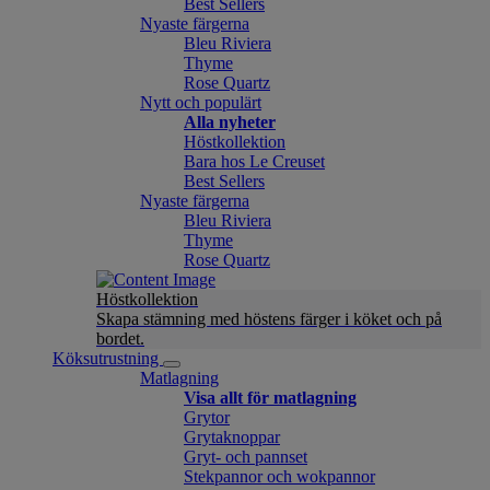
Best Sellers
Nyaste färgerna
Bleu Riviera
Thyme
Rose Quartz
Nytt och populärt
Alla nyheter
Höstkollektion
Bara hos Le Creuset
Best Sellers
Nyaste färgerna
Bleu Riviera
Thyme
Rose Quartz
Höstkollektion
Skapa stämning med höstens färger i köket och på
bordet.
Köksutrustning
Matlagning
Visa allt för matlagning
Grytor
Grytaknoppar
Gryt- och pannset
Stekpannor och wokpannor