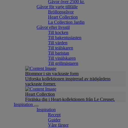
Gåvor över 2500 kr.
Gåvor för varje tillfälle
Bröllopsgåvor
Heart Collection
La Collection Jardin
Gåvor efter livsstil
Till kocken
Till bakentusiasten
Till värden
Till teälskaren
Till baristan
Till vinälskaren
Till grillmästaren
Blommor i sin vackraste form
Utforska kollektionen inspirerad av trädgårdens
vackraste former.
Heart Collection
Förälska dig i Heart-kollektionen från Le Creuset.
Inspiration
Inspiration
Recept
Guider
Våre färger