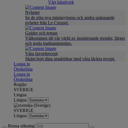
Vårt håndverk
Nyheter
Se de söta nya minigrytorna och andra spännande
nyheter från Le Creuset.
Guider och teman
Välkommen till vår värld av inspirerande trender, färger
och goda matlagningstips.
Våra favoritrecept
Skäm bort dina smaklökar med våra läckra recept.
Logga in
Önskelista
Logga in
Önskelista
Região
SVERIGE
Lingua
Lingua
SVERIGE
Lingua
Rensa sökning