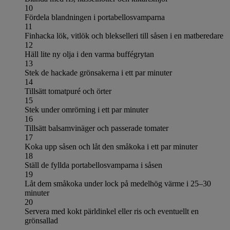
10
Fördela blandningen i portabellosvamparna
11
Finhacka lök, vitlök och blekselleri till såsen i en matberedare
12
Häll lite ny olja i den varma buffégrytan
13
Stek de hackade grönsakerna i ett par minuter
14
Tillsätt tomatpuré och örter
15
Stek under omrörning i ett par minuter
16
Tillsätt balsamvinäger och passerade tomater
17
Koka upp såsen och låt den småkoka i ett par minuter
18
Ställ de fyllda portabellosvamparna i såsen
19
Låt dem småkoka under lock på medelhög värme i 25–30
minuter
20
Servera med kokt pärldinkel eller ris och eventuellt en
grönsallad