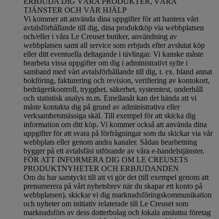
ERBJUDA DIG VÅRA PRODUKTER, VÅRA
TJÄNSTER OCH VÅR HJÄLP
Vi kommer att använda dina uppgifter för att hantera vårt
avtalsförhållande till dig, dina produktköp via webbplatsen
och/eller i våra Le Creuset butiker, användning av
webbplatsen samt all service som erbjuds efter avslutat köp
eller ditt eventuella deltagande i tävlingar. Vi kanske måste
bearbeta vissa uppgifter om dig i administrativt syfte i
samband med vårt avtalsförhållande till dig, t. ex. bland annat
bokföring, fakturering och revision, verifiering av kontokort,
bedrägerikontroll, trygghet, säkerhet, systemtest, underhåll
och statistisk analys m.m. Emellanåt kan det hända att vi
måste kontakta dig på grund av administrativa eller
verksamhetsmässiga skäl. Till exempel för att skicka dig
information om ditt köp. Vi kommer också att använda dina
uppgifter för att svara på förfrågningar som du skickar via vår
webbplats eller genom andra kanaler. Sådan bearbetning
bygger på ett avtalsfäst utförande av våra e-handelstjänster.
FÖR ATT INFORMERA DIG OM LE CREUSETS
PRODUKTNYHETER OCH ERBJUDANDEN
Om du har samtyckt till att vi gör det (till exempel genom att
prenumerera på vårt nyhetsbrev när du skapar ett konto på
webbplatsen), skickar vi dig marknadsföringskommunikation
och nyheter om initiativ relaterade till Le Creuset som
marknadsförs av dess dotterbolag och lokala anslutna företag