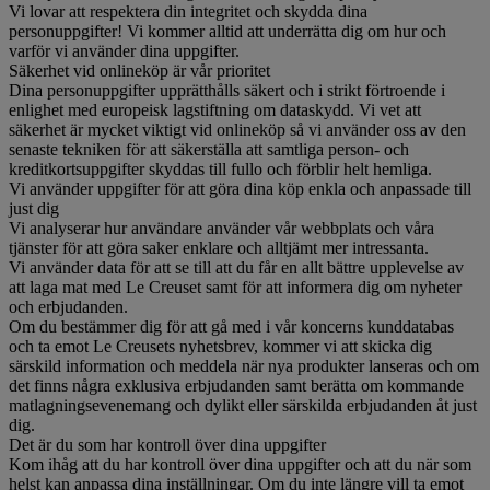
Vi lovar att respektera din integritet och skydda dina
personuppgifter! Vi kommer alltid att underrätta dig om hur och
varför vi använder dina uppgifter.
Säkerhet vid onlineköp är vår prioritet
Dina personuppgifter upprätthålls säkert och i strikt förtroende i
enlighet med europeisk lagstiftning om dataskydd. Vi vet att
säkerhet är mycket viktigt vid onlineköp så vi använder oss av den
senaste tekniken för att säkerställa att samtliga person- och
kreditkortsuppgifter skyddas till fullo och förblir helt hemliga.
Vi använder uppgifter för att göra dina köp enkla och anpassade till
just dig
Vi analyserar hur användare använder vår webbplats och våra
tjänster för att göra saker enklare och alltjämt mer intressanta.
Vi använder data för att se till att du får en allt bättre upplevelse av
att laga mat med Le Creuset samt för att informera dig om nyheter
och erbjudanden.
Om du bestämmer dig för att gå med i vår koncerns kunddatabas
och ta emot Le Creusets nyhetsbrev, kommer vi att skicka dig
särskild information och meddela när nya produkter lanseras och om
det finns några exklusiva erbjudanden samt berätta om kommande
matlagningsevenemang och dylikt eller särskilda erbjudanden åt just
dig.
Det är du som har kontroll över dina uppgifter
Kom ihåg att du har kontroll över dina uppgifter och att du när som
helst kan anpassa dina inställningar. Om du inte längre vill ta emot