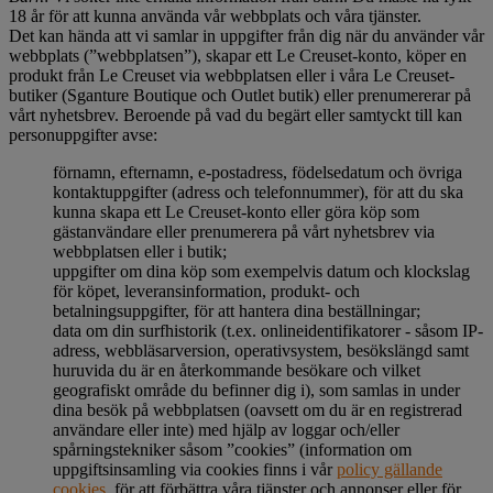
18 år för att kunna använda vår webbplats och våra tjänster.
Det kan hända att vi samlar in uppgifter från dig när du använder vår
webbplats (”webbplatsen”), skapar ett Le Creuset-konto, köper en
produkt från Le Creuset via webbplatsen eller i våra Le Creuset-
butiker (Sganture Boutique och Outlet butik) eller prenumererar på
vårt nyhetsbrev. Beroende på vad du begärt eller samtyckt till kan
personuppgifter avse:
förnamn, efternamn, e-postadress, födelsedatum och övriga
kontaktuppgifter (adress och telefonnummer), för att du ska
kunna skapa ett Le Creuset-konto eller göra köp som
gästanvändare eller prenumerera på vårt nyhetsbrev via
webbplatsen eller i butik;
uppgifter om dina köp som exempelvis datum och klockslag
för köpet, leveransinformation, produkt- och
betalningsuppgifter, för att hantera dina beställningar;
data om din surfhistorik (t.ex. onlineidentifikatorer - såsom IP-
adress, webbläsarversion, operativsystem, besökslängd samt
huruvida du är en återkommande besökare och vilket
geografiskt område du befinner dig i), som samlas in under
dina besök på webbplatsen (oavsett om du är en registrerad
användare eller inte) med hjälp av loggar och/eller
spårningstekniker såsom ”cookies” (information om
uppgiftsinsamling via cookies finns i vår
policy gällande
cookies
, för att förbättra våra tjänster och annonser eller för