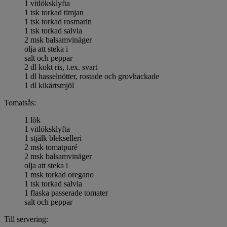
1 vitlöksklyfta
1 tsk torkad timjan
1 tsk torkad rosmarin
1 tsk torkad salvia
2 msk balsamvinäger
olja att steka i
salt och peppar
2 dl kokt ris, t.ex. svart
1 dl hasselnötter, rostade och grovhackade
1 dl kikärtsmjöl
Tomatsås:
1 lök
1 vitlöksklyfta
1 stjälk blekselleri
2 msk tomatpuré
2 msk balsamvinäger
olja att steka i
1 msk torkad oregano
1 tsk torkad salvia
1 flaska passerade tomater
salt och peppar
Till servering: