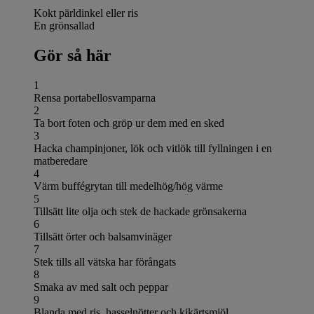
Kokt pärldinkel eller ris
En grönsallad
Gör så här
1
Rensa portabellosvamparna
2
Ta bort foten och gröp ur dem med en sked
3
Hacka champinjoner, lök och vitlök till fyllningen i en
matberedare
4
Värm buffégrytan till medelhög/hög värme
5
Tillsätt lite olja och stek de hackade grönsakerna
6
Tillsätt örter och balsamvinäger
7
Stek tills all vätska har förångats
8
Smaka av med salt och peppar
9
Blanda med ris, hasselnötter och kikärtsmjöl