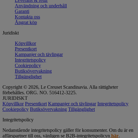
Leverans & retur
Användning och underhåll
Garanti
Kontakta oss
Ångrat köp
Juridiskt
Köpvillkor
Presentkort
Kampanjer och tävlingar
Integritetspolicy
Cookiepolicy
Butiksövervakning
Tillgänglighet
Copyright © 2026, Le Creuset Scandinavia. Alla rättigheter
förbehålles. ORG. NO. 516412-3225.
JURIDISKT
Köpvillkor
Presentkort
Kampanjer och tävlingar
Integritetspolicy
Cookiepolicy
Butiksövervakning
Tillgänglighet
Integritetspolicy
Nedanstående integritetspolicy gäller för konsumenter. Om du är en
affärspartner till oss, vänligen se B2B-integritetspolicyn
här
.