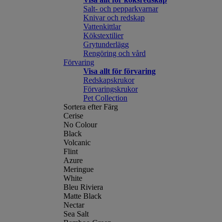
Salt- och pepparkvarnar
Knivar och redskap
Vattenkittlar
Kökstextilier
Grytunderlägg
Rengöring och vård
Förvaring
Visa allt för förvaring
Redskapskrukor
Förvaringskrukor
Pet Collection
Sortera efter Färg
Cerise
No Colour
Black
Volcanic
Flint
Azure
Meringue
White
Bleu Riviera
Matte Black
Nectar
Sea Salt