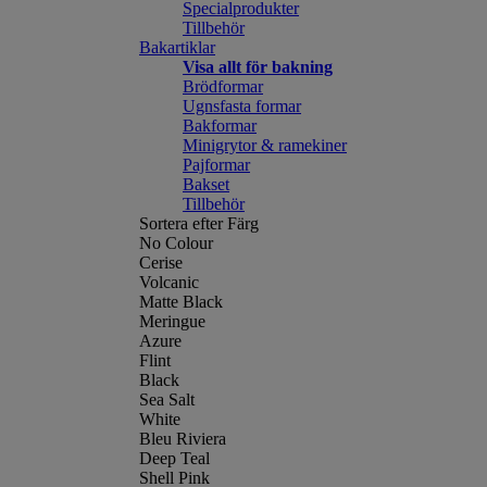
Specialprodukter
Tillbehör
Bakartiklar
Visa allt för bakning
Brödformar
Ugnsfasta formar
Bakformar
Minigrytor & ramekiner
Pajformar
Bakset
Tillbehör
Sortera efter Färg
No Colour
Cerise
Volcanic
Matte Black
Meringue
Azure
Flint
Black
Sea Salt
White
Bleu Riviera
Deep Teal
Shell Pink