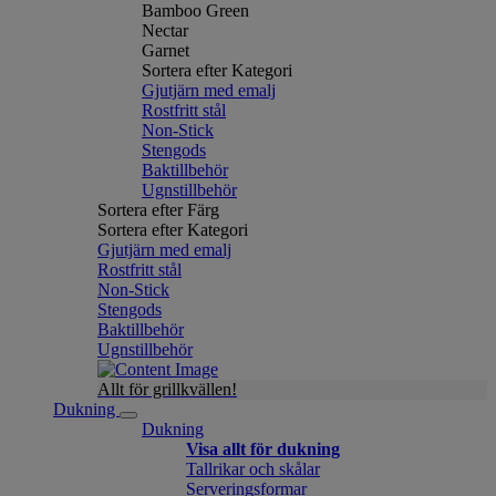
Bamboo Green
Nectar
Garnet
Sortera efter Kategori
Gjutjärn med emalj
Rostfritt stål
Non-Stick
Stengods
Baktillbehör
Ugnstillbehör
Sortera efter Färg
Sortera efter Kategori
Gjutjärn med emalj
Rostfritt stål
Non-Stick
Stengods
Baktillbehör
Ugnstillbehör
Allt för grillkvällen!
Dukning
Dukning
Visa allt för dukning
Tallrikar och skålar
Serveringsformar