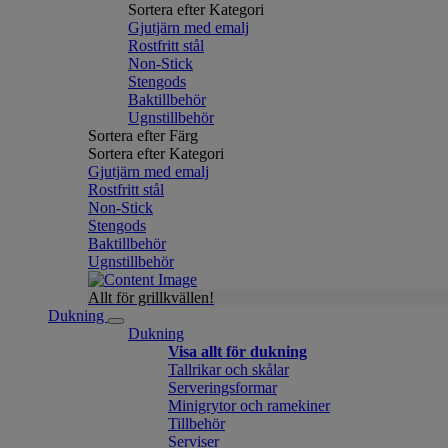
Sortera efter Kategori
Gjutjärn med emalj
Rostfritt stål
Non-Stick
Stengods
Baktillbehör
Ugnstillbehör
Sortera efter Färg
Sortera efter Kategori
Gjutjärn med emalj
Rostfritt stål
Non-Stick
Stengods
Baktillbehör
Ugnstillbehör
Allt för grillkvällen!
Dukning
Dukning
Visa allt för dukning
Tallrikar och skålar
Serveringsformar
Minigrytor och ramekiner
Tillbehör
Serviser