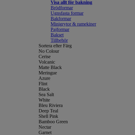
Visa allt för bakning
Brödformar
Ugnsfasta formar
Bakformar
Minigrytor & ramekiner
Pajformar
Bakset
Tillbehör
Sortera efter Färg
No Colour
Cerise
Volcanic
Matte Black
Meringue
Azure
Flint
Black
Sea Salt
White
Bleu Riviera
Deep Teal
Shell Pink
Bamboo Green
Nectar
Garnet