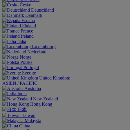
Česko
Deutschland
Danmark
España
Finland
France
Ireland
Italia
Luxembourg
Nederland
Norge
Polska
Portugal
Sverige
United Kingdom
ASIEN / PACIFIC
Australia
India
New Zealand
Hong Kong
日本
Taiwan
Malaysia
China