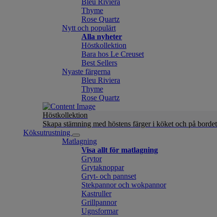
Bleu Riviera
Thyme
Rose Quartz
Nytt och populärt
Alla nyheter
Höstkollektion
Bara hos Le Creuset
Best Sellers
Nyaste färgerna
Bleu Riviera
Thyme
Rose Quartz
Höstkollektion
Skapa stämning med höstens färger i köket och på bordet
Köksutrustning
Matlagning
Visa allt för matlagning
Grytor
Grytaknoppar
Gryt- och pannset
Stekpannor och wokpannor
Kastruller
Grillpannor
Ugnsformar