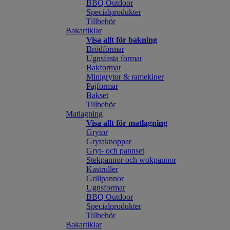
BBQ Outdoor
Specialprodukter
Tillbehör
Bakartiklar
Visa allt för bakning
Brödformar
Ugnsfasta formar
Bakformar
Minigrytor & ramekiner
Pajformar
Bakset
Tillbehör
Matlagning
Visa allt för matlagning
Grytor
Grytaknoppar
Gryt- och pannset
Stekpannor och wokpannor
Kastruller
Grillpannor
Ugnsformar
BBQ Outdoor
Specialprodukter
Tillbehör
Bakartiklar