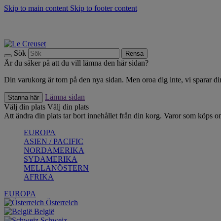
Skip to main content
Skip to footer content
Upptäck säsongens nyheter |
Shoppa nu
Anmäl dig till vårt nyhetsbrev och spara 10 % på ditt första köp.*
Fri frakt vid köp över 499 kr.
Sök
Rensa
Är du säker på att du vill lämna den här sidan?
Din varukorg är tom på den nya sidan. Men oroa dig inte, vi sparar din
Lämna sidan
Stanna här
Välj din plats
Välj din plats
Att ändra din plats tar bort innehållet från din korg. Varor som köps on
EUROPA
ASIEN / PACIFIC
NORDAMERIKA
SYDAMERIKA
MELLANÖSTERN
AFRIKA
EUROPA
Österreich
België
Schweiz