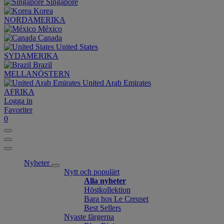
Singapore
Korea
NORDAMERIKA
México
Canada
United States
SYDAMERIKA
Brazil
MELLANÖSTERN
United Arab Emirates
AFRIKA
Logga in
Favoriter
0
Nyheter
Nytt och populärt
Alla nyheter
Höstkollektion
Bara hos Le Creuset
Best Sellers
Nyaste färgerna