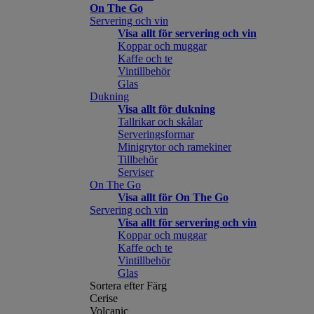
On The Go
Servering och vin
Visa allt för servering och vin
Koppar och muggar
Kaffe och te
Vintillbehör
Glas
Dukning
Visa allt för dukning
Tallrikar och skålar
Serveringsformar
Minigrytor och ramekiner
Tillbehör
Serviser
On The Go
Visa allt för On The Go
Servering och vin
Visa allt för servering och vin
Koppar och muggar
Kaffe och te
Vintillbehör
Glas
Sortera efter Färg
Cerise
Volcanic