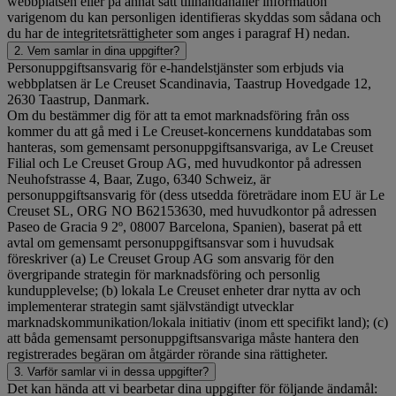
webbplatsen eller på annat sätt tillhandahåller information
varigenom du kan personligen identifieras skyddas som sådana och
du har de integritetsrättigheter som anges i paragraf H) nedan.
2. Vem samlar in dina uppgifter?
Personuppgiftsansvarig för e-handelstjänster som erbjuds via
webbplatsen är Le Creuset Scandinavia, Taastrup Hovedgade 12,
2630 Taastrup, Danmark.
Om du bestämmer dig för att ta emot marknadsföring från oss
kommer du att gå med i Le Creuset-koncernens kunddatabas som
hanteras, som gemensamt personuppgiftsansvariga, av Le Creuset
Filial och Le Creuset Group AG, med huvudkontor på adressen
Neuhofstrasse 4, Baar, Zugo, 6340 Schweiz, är
personuppgiftsansvarig för (dess utsedda företrädare inom EU är Le
Creuset SL, ORG NO B62153630, med huvudkontor på adressen
Paseo de Gracia 9 2º, 08007 Barcelona, Spanien), baserat på ett
avtal om gemensamt personuppgiftsansvar som i huvudsak
föreskriver (a) Le Creuset Group AG som ansvarig för den
övergripande strategin för marknadsföring och personlig
kundupplevelse; (b) lokala Le Creuset enheter drar nytta av och
implementerar strategin samt självständigt utvecklar
marknadskommunikation/lokala initiativ (inom ett specifikt land); (c)
att båda gemensamt personuppgiftsansvariga måste hantera den
registrerades begäran om åtgärder rörande sina rättigheter.
3. Varför samlar vi in dessa uppgifter?
Det kan hända att vi bearbetar dina uppgifter för följande ändamål: