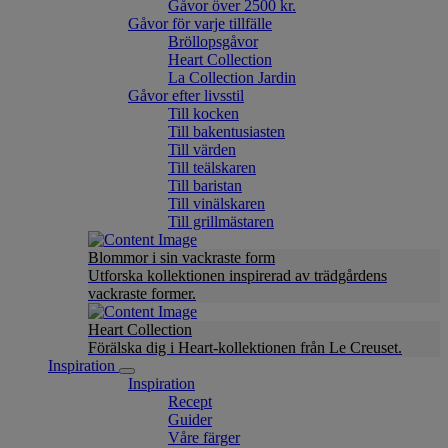
Gåvor över 2500 kr.
Gåvor för varje tillfälle
Bröllopsgåvor
Heart Collection
La Collection Jardin
Gåvor efter livsstil
Till kocken
Till bakentusiasten
Till värden
Till teälskaren
Till baristan
Till vinälskaren
Till grillmästaren
Blommor i sin vackraste form
Utforska kollektionen inspirerad av trädgårdens
vackraste former.
Heart Collection
Förälska dig i Heart-kollektionen från Le Creuset.
Inspiration
Inspiration
Recept
Guider
Våre färger