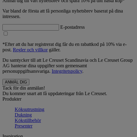
Anmäl dig till vårt nyhetsbrev och spara 10% på ditt nästa köp*
Var bland de första att få personliga nyhetsbrev baserat på dina
intressen.
E-postadress
*Efter att du har registrerat dig får du en rabattkod på 10% via e-
post.
Regler och villkor
gäller.
Du samtycker till att Le Creuset Scandinavia och Le Creuset Group
AG hanterar dina uppgifter som gemensamt
personuppgiftsansvariga.
Integritetspolicy
.
Tack för din anmälan!
Du kommer snart att få uppdateringar från Le Creuset.
Produkter
Köksutrustning
Dukning
Kökstillbehör
Presenter
Inspiration