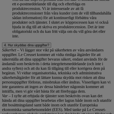
ett e-postmeddelande till dig och efterfråga en
produktrecension. Vi är intresserade av att få
produktrecensioner från våra kunder (om de vill tillhandahålla
sådan information) för att kontinuerligt förbättra våra
produkter och tjänster. I slutet av köpprocessen kan vi också
bjuda in dig till att skriva en produktrecension. Det är inte
obligatoriskt och du kan fritt välja om du vill göra det eller
inte.
4. Hur skyddas dina uppgifter?
Säkerhet
– Vi lägger stor vikt på säkerheten av våra användares
uppgifter. Le Creuset kommer att vidta rimliga åtgärder för att
säkerställa att dina uppgifter bevaras säkert, endast används för de
ändamål som beskrivits i detta integritetsmeddelande (och inte i
andra syften) och att du kan få tillgång till eller korrigera dem på
begäran. Vi vidtar organisatoriska, tekniska och administrativa
säkerhetsåtgärder för att lättare kunna skydda mot risken att dina
personuppgifter förloras, missbrukas eller ändras. Visserligen kan vi
inte garantera att ingen av dessa händelser någonsin kommer att
inträffa, men vi gör vårt bästa för att förebygga dem.
Var
– I syfte att erbjuda de tjänster som beskrivits ovan kan det
hända att dina uppgifter bearbetas eller lagras både inom och utanför
ditt bosättningsland samt både inom och utanför Europeiska
ekonomiska samarbetsområdet (EES). Med tanke på Le Creuset-