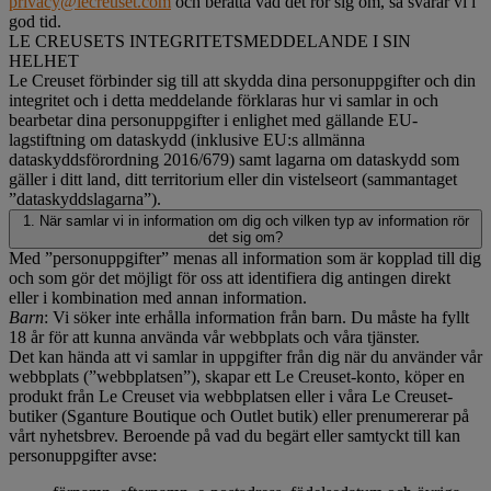
privacy@lecreuset.com
och berätta vad det rör sig om, så svarar vi i
god tid.
LE CREUSETS INTEGRITETSMEDDELANDE I SIN
HELHET
Le Creuset förbinder sig till att skydda dina personuppgifter och din
integritet och i detta meddelande förklaras hur vi samlar in och
bearbetar dina personuppgifter i enlighet med gällande EU-
lagstiftning om dataskydd (inklusive EU:s allmänna
dataskyddsförordning 2016/679) samt lagarna om dataskydd som
gäller i ditt land, ditt territorium eller din vistelseort (sammantaget
”dataskyddslagarna”).
1. När samlar vi in information om dig och vilken typ av information rör
det sig om?
Med ”personuppgifter” menas all information som är kopplad till dig
och som gör det möjligt för oss att identifiera dig antingen direkt
eller i kombination med annan information.
Barn
: Vi söker inte erhålla information från barn. Du måste ha fyllt
18 år för att kunna använda vår webbplats och våra tjänster.
Det kan hända att vi samlar in uppgifter från dig när du använder vår
webbplats (”webbplatsen”), skapar ett Le Creuset-konto, köper en
produkt från Le Creuset via webbplatsen eller i våra Le Creuset-
butiker (Sganture Boutique och Outlet butik) eller prenumererar på
vårt nyhetsbrev. Beroende på vad du begärt eller samtyckt till kan
personuppgifter avse: