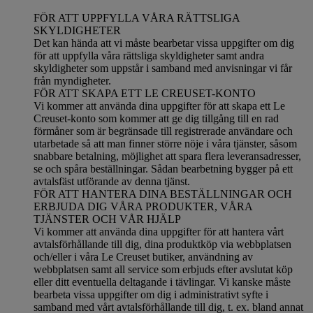
FÖR ATT UPPFYLLA VÅRA RÄTTSLIGA
SKYLDIGHETER
Det kan hända att vi måste bearbetar vissa uppgifter om dig
för att uppfylla våra rättsliga skyldigheter samt andra
skyldigheter som uppstår i samband med anvisningar vi får
från myndigheter.
FÖR ATT SKAPA ETT LE CREUSET-KONTO
Vi kommer att använda dina uppgifter för att skapa ett Le
Creuset-konto som kommer att ge dig tillgång till en rad
förmåner som är begränsade till registrerade användare och
utarbetade så att man finner större nöje i våra tjänster, såsom
snabbare betalning, möjlighet att spara flera leveransadresser,
se och spåra beställningar. Sådan bearbetning bygger på ett
avtalsfäst utförande av denna tjänst.
FÖR ATT HANTERA DINA BESTÄLLNINGAR OCH
ERBJUDA DIG VÅRA PRODUKTER, VÅRA
TJÄNSTER OCH VÅR HJÄLP
Vi kommer att använda dina uppgifter för att hantera vårt
avtalsförhållande till dig, dina produktköp via webbplatsen
och/eller i våra Le Creuset butiker, användning av
webbplatsen samt all service som erbjuds efter avslutat köp
eller ditt eventuella deltagande i tävlingar. Vi kanske måste
bearbeta vissa uppgifter om dig i administrativt syfte i
samband med vårt avtalsförhållande till dig, t. ex. bland annat