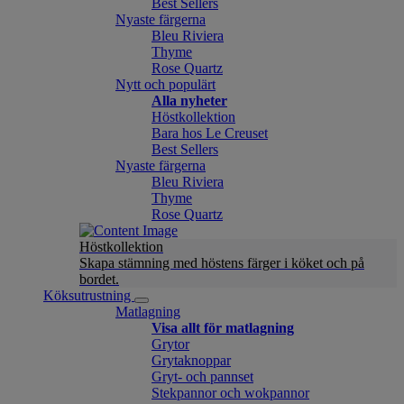
Best Sellers
Nyaste färgerna
Bleu Riviera
Thyme
Rose Quartz
Nytt och populärt
Alla nyheter
Höstkollektion
Bara hos Le Creuset
Best Sellers
Nyaste färgerna
Bleu Riviera
Thyme
Rose Quartz
Höstkollektion
Skapa stämning med höstens färger i köket och på
bordet.
Köksutrustning
Matlagning
Visa allt för matlagning
Grytor
Grytaknoppar
Gryt- och pannset
Stekpannor och wokpannor