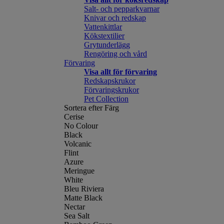
Salt- och pepparkvarnar
Knivar och redskap
Vattenkittlar
Kökstextilier
Grytunderlägg
Rengöring och vård
Förvaring
Visa allt för förvaring
Redskapskrukor
Förvaringskrukor
Pet Collection
Sortera efter Färg
Cerise
No Colour
Black
Volcanic
Flint
Azure
Meringue
White
Bleu Riviera
Matte Black
Nectar
Sea Salt