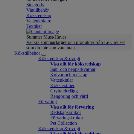
Stengods
Vintillbehör
Köksredskap
Vattenkokare
Textilier
Summer Must-Haves
Vackra sommarfärger och produkter från Le Creuset
som du inte kan vara utan.
Kökstillbehör
Köksredskap & övrigt
Visa allt för köksredskap
Salt- och pepparkvarnar
Knivar och redskap
Vattenkittlar
Kökstextilier
Grytunderlägg
Rengöring och vård
Förvaring
Visa allt för förvaring
Redskapskrukor
Förvaringskrukor
Pet Collection
Köksredskap & övrigt
Visa allt för köksredskap