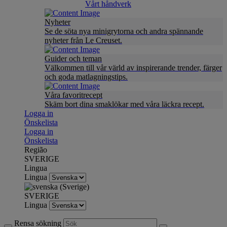
Vårt håndverk
Nyheter
Se de söta nya minigrytorna och andra spännande
nyheter från Le Creuset.
Guider och teman
Välkommen till vår värld av inspirerande trender, färger
och goda matlagningstips.
Våra favoritrecept
Skäm bort dina smaklökar med våra läckra recept.
Logga in
Önskelista
Logga in
Önskelista
Região
SVERIGE
Lingua
Lingua
SVERIGE
Lingua
Rensa sökning