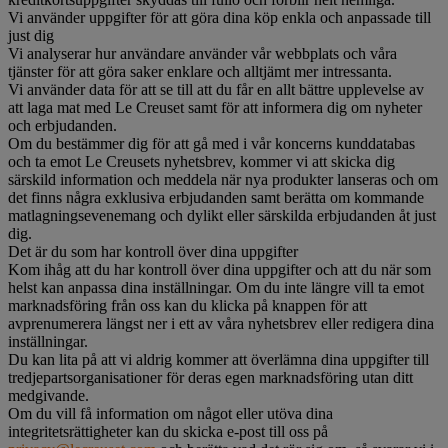
Vi använder uppgifter för att göra dina köp enkla och anpassade till
just dig
Vi analyserar hur användare använder vår webbplats och våra
tjänster för att göra saker enklare och alltjämt mer intressanta.
Vi använder data för att se till att du får en allt bättre upplevelse av
att laga mat med Le Creuset samt för att informera dig om nyheter
och erbjudanden.
Om du bestämmer dig för att gå med i vår koncerns kunddatabas
och ta emot Le Creusets nyhetsbrev, kommer vi att skicka dig
särskild information och meddela när nya produkter lanseras och om
det finns några exklusiva erbjudanden samt berätta om kommande
matlagningsevenemang och dylikt eller särskilda erbjudanden åt just
dig.
Det är du som har kontroll över dina uppgifter
Kom ihåg att du har kontroll över dina uppgifter och att du när som
helst kan anpassa dina inställningar. Om du inte längre vill ta emot
marknadsföring från oss kan du klicka på knappen för att
avprenumerera längst ner i ett av våra nyhetsbrev eller redigera dina
inställningar.
Du kan lita på att vi aldrig kommer att överlämna dina uppgifter till
tredjepartsorganisationer för deras egen marknadsföring utan ditt
medgivande.
Om du vill få information om något eller utöva dina
integritetsrättigheter kan du skicka e-post till oss på