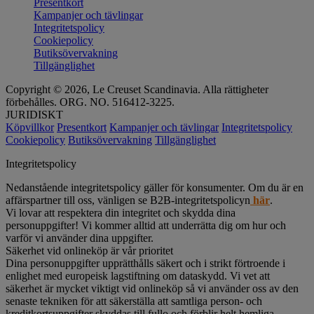
Presentkort
Kampanjer och tävlingar
Integritetspolicy
Cookiepolicy
Butiksövervakning
Tillgänglighet
Copyright © 2026, Le Creuset Scandinavia. Alla rättigheter
förbehålles. ORG. NO. 516412-3225.
JURIDISKT
Köpvillkor
Presentkort
Kampanjer och tävlingar
Integritetspolicy
Cookiepolicy
Butiksövervakning
Tillgänglighet
Integritetspolicy
Nedanstående integritetspolicy gäller för konsumenter. Om du är en
affärspartner till oss, vänligen se B2B-integritetspolicyn
här
.
Vi lovar att respektera din integritet och skydda dina
personuppgifter! Vi kommer alltid att underrätta dig om hur och
varför vi använder dina uppgifter.
Säkerhet vid onlineköp är vår prioritet
Dina personuppgifter upprätthålls säkert och i strikt förtroende i
enlighet med europeisk lagstiftning om dataskydd. Vi vet att
säkerhet är mycket viktigt vid onlineköp så vi använder oss av den
senaste tekniken för att säkerställa att samtliga person- och
kreditkortsuppgifter skyddas till fullo och förblir helt hemliga.