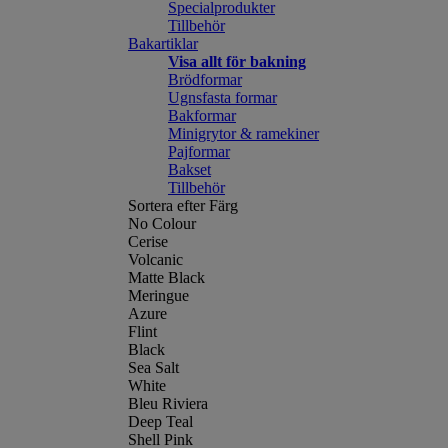
Specialprodukter
Tillbehör
Bakartiklar
Visa allt för bakning
Brödformar
Ugnsfasta formar
Bakformar
Minigrytor & ramekiner
Pajformar
Bakset
Tillbehör
Sortera efter Färg
No Colour
Cerise
Volcanic
Matte Black
Meringue
Azure
Flint
Black
Sea Salt
White
Bleu Riviera
Deep Teal
Shell Pink