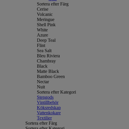
Sortera efter Färg
Cerise
Volcanic
Meringue
Shell Pink
White
Azure
Deep Teal
Flint
Sea Salt
Bleu Riviera
Chambray
Black
Matte Black
Bamboo Green
Nectar
Nuit
Sortera efter Kategori
Stengods
Vintillbehör
Köksredskap
Vattenkokare
Textilier
Sortera efter Färg
Sortera efter Kategori