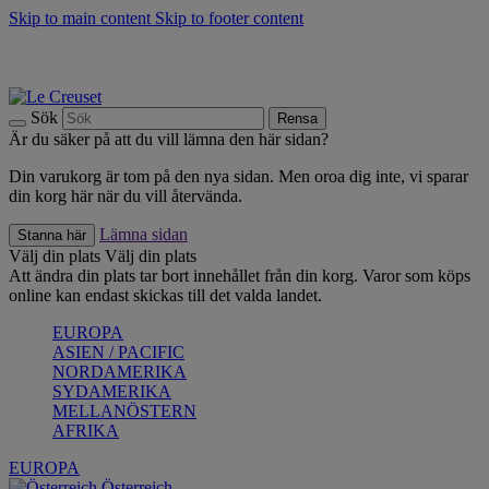
Skip to main content
Skip to footer content
Upptäck säsongens nyheter |
Shoppa nu
Anmäl dig till vårt nyhetsbrev och spara 10 % på ditt första köp.*
Fri frakt vid köp över 499 kr.
Sök
Rensa
Är du säker på att du vill lämna den här sidan?
Din varukorg är tom på den nya sidan. Men oroa dig inte, vi sparar
din korg här när du vill återvända.
Lämna sidan
Stanna här
Välj din plats
Välj din plats
Att ändra din plats tar bort innehållet från din korg. Varor som köps
online kan endast skickas till det valda landet.
EUROPA
ASIEN / PACIFIC
NORDAMERIKA
SYDAMERIKA
MELLANÖSTERN
AFRIKA
EUROPA
Österreich