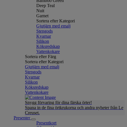
Bamboo Green
Deep Teal
Nuit
Garnet
Sortera efter Kategori
Gjutjärn med emalj
Stengods
Kvarnar
Silikon
Köksredskap
Vattenkokare
Sortera efter Färg
Sortera efter Kategori
Gjutjärn med emalj
Stengods
Kvarnar
Silikon
Köksredskap
Vattenkokare
Snygg förvaring för dina färska örter!
Spana in de fina örtkrukorna och andra nyheter från Le
Creuset.
Presenter
Presentkort