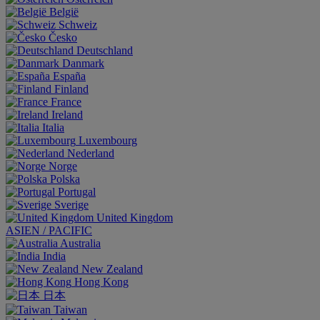
België
Schweiz
Česko
Deutschland
Danmark
España
Finland
France
Ireland
Italia
Luxembourg
Nederland
Norge
Polska
Portugal
Sverige
United Kingdom
ASIEN / PACIFIC
Australia
India
New Zealand
Hong Kong
日本
Taiwan