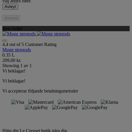
välj andra filter.
Avbryt
Använd
Best Seller
4,4 out of 5 Customer Rating
Mugg stengods
0.35 L
209,00 kr.
Showing
1
av
1
Vi beklagar!
Vi beklagar!
Vi accepterar följande betalningsmetoder
Hitta din Le Creuset butik nära dig.