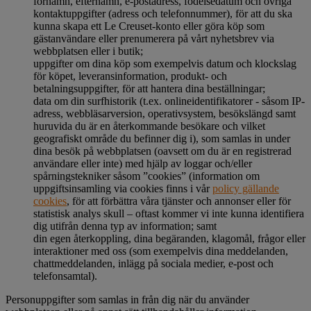
förnamn, efternamn, e-postadress, födelsedatum och övriga
kontaktuppgifter (adress och telefonnummer), för att du ska
kunna skapa ett Le Creuset-konto eller göra köp som
gästanvändare eller prenumerera på vårt nyhetsbrev via
webbplatsen eller i butik;
uppgifter om dina köp som exempelvis datum och klockslag
för köpet, leveransinformation, produkt- och
betalningsuppgifter, för att hantera dina beställningar;
data om din surfhistorik (t.ex. onlineidentifikatorer - såsom IP-
adress, webbläsarversion, operativsystem, besökslängd samt
huruvida du är en återkommande besökare och vilket
geografiskt område du befinner dig i), som samlas in under
dina besök på webbplatsen (oavsett om du är en registrerad
användare eller inte) med hjälp av loggar och/eller
spårningstekniker såsom ”cookies” (information om
uppgiftsinsamling via cookies finns i vår
policy gällande
cookies
, för att förbättra våra tjänster och annonser eller för
statistisk analys skull – oftast kommer vi inte kunna identifiera
dig utifrån denna typ av information; samt
din egen återkoppling, dina begäranden, klagomål, frågor eller
interaktioner med oss (som exempelvis dina meddelanden,
chattmeddelanden, inlägg på sociala medier, e-post och
telefonsamtal).
Personuppgifter som samlas in från dig när du använder