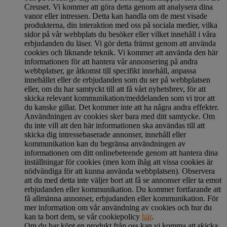
Creuset. Vi kommer att göra detta genom att analysera dina
vanor eller intressen. Detta kan handla om de mest visade
produkterna, din interaktion med oss på sociala medier, vilka
sidor på vår webbplats du besöker eller vilket innehåll i våra
erbjudanden du läser. Vi gör detta främst genom att använda
cookies och liknande teknik. Vi kommer att använda den här
informationen för att hantera vår annonsering på andra
webbplatser, ge åtkomst till specifikt innehåll, anpassa
innehållet eller de erbjudanden som du ser på webbplatsen
eller, om du har samtyckt till att få vårt nyhetsbrev, för att
skicka relevant kommunikation/meddelanden som vi tror att
du kanske gillar. Det kommer inte att ha några andra effekter.
Användningen av cookies sker bara med ditt samtycke. Om
du inte vill att den här informationen ska användas till att
skicka dig intressebaserade annonser, innehåll eller
kommunikation kan du begränsa användningen av
informationen om ditt onlinebeteende genom att hantera dina
inställningar för cookies (men kom ihåg att vissa cookies är
nödvändiga för att kunna använda webbplatsen). Observera
att du med detta inte väljer bort att få se annonser eller ta emot
erbjudanden eller kommunikation. Du kommer fortfarande att
få allmänna annonser, erbjudanden eller kommunikation. För
mer information om vår användning av cookies och hur du
kan ta bort dem, se vår cookiepolicy
här
.
Om du har köpt en produkt från oss kan vi komma att skicka