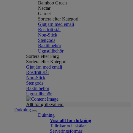
Bamboo Green
Nectar
Garnet
Sortera efter Kategori
Gjutjärn med emalj
Rostfritt stål
Non-Stick
Stengods
Baktillbehör
Ugnstillbehör
Sortera efter Färg
Sortera efter Kategori
Gjutjärn med emalj
Rostfritt stål
Non-Stick
Stengods
Baktillbehör
Ugnstillbehör
Allt för grillkvällen!
Dukning
Dukning
Visa allt för dukning
Tallrikar och skålar
Serveringsformar