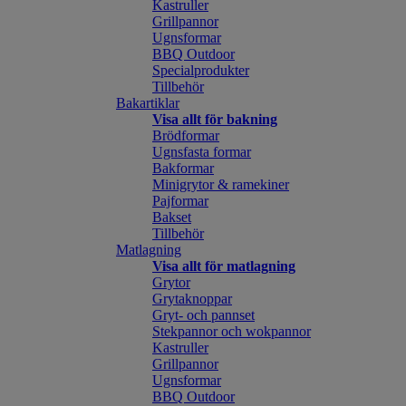
Kastruller
Grillpannor
Ugnsformar
BBQ Outdoor
Specialprodukter
Tillbehör
Bakartiklar
Visa allt för bakning
Brödformar
Ugnsfasta formar
Bakformar
Minigrytor & ramekiner
Pajformar
Bakset
Tillbehör
Matlagning
Visa allt för matlagning
Grytor
Grytaknoppar
Gryt- och pannset
Stekpannor och wokpannor
Kastruller
Grillpannor
Ugnsformar
BBQ Outdoor