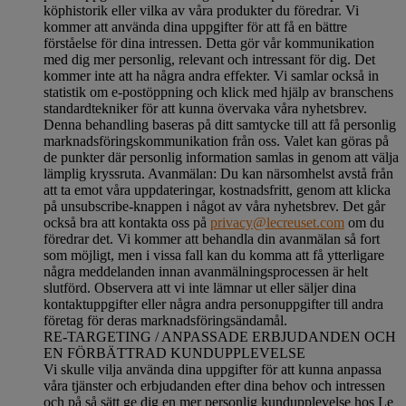
köphistorik eller vilka av våra produkter du föredrar. Vi
kommer att använda dina uppgifter för att få en bättre
förståelse för dina intressen. Detta gör vår kommunikation
med dig mer personlig, relevant och intressant för dig. Det
kommer inte att ha några andra effekter. Vi samlar också in
statistik om e-postöppning och klick med hjälp av branschens
standardtekniker för att kunna övervaka våra nyhetsbrev.
Denna behandling baseras på ditt samtycke till att få personlig
marknadsföringskommunikation från oss. Valet kan göras på
de punkter där personlig information samlas in genom att välja
lämplig kryssruta. Avanmälan: Du kan närsomhelst avstå från
att ta emot våra uppdateringar, kostnadsfritt, genom att klicka
på unsubscribe-knappen i något av våra nyhetsbrev. Det går
också bra att kontakta oss på
privacy@lecreuset.com
om du
föredrar det. Vi kommer att behandla din avanmälan så fort
som möjligt, men i vissa fall kan du komma att få ytterligare
några meddelanden innan avanmälningsprocessen är helt
slutförd.
Observera att vi inte lämnar ut eller säljer dina
kontaktuppgifter eller några andra personuppgifter till andra
företag för deras marknadsföringsändamål
.
RE-TARGETING / ANPASSADE ERBJUDANDEN OCH
EN FÖRBÄTTRAD KUNDUPPLEVELSE
Vi skulle vilja använda dina uppgifter för att kunna anpassa
våra tjänster och erbjudanden efter dina behov och intressen
och på så sätt ge dig en mer personlig kundupplevelse hos Le