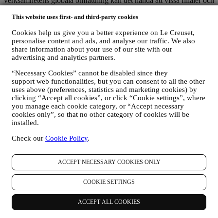
verksamhetens globala omfattning kan det hända att vissa filialer och
affärspartner, som agerar i egenskap av personuppgiftsbearbetare
This website uses first- and third-party cookies
(processors) och som är etablerade i ett annat land än ditt
bosättningsland eller i länder utanför EES, kommer åt dina
Cookies help us give you a better experience on Le Creuset,
personuppgifter. I varje fall får dina personuppgifter överföras endast
personalise content and ads, and analyse our traffic. We also
till de länder utanför EES som enligt europeiska institutioner
share information about your use of our site with our
erbjuder tillräckligt skydd (såsom Schweiz där Le Creuset Group
advertising and analytics partners.
AG har sitt huvudkontor) eller annars under särskilda avtalsfästa
bestämmelser för att säkerställa att europeiska regler och standarder
“Necessary Cookies” cannot be disabled since they
med avseende på personuppgiftsskydd iakttas (vi använder oss
support web functionalities, but you can consent to all the other
exempelvis av de så kallade standardklausuler som Europeiska
uses above (preferences, statistics and marketing cookies) by
kommissionen förelägger). I varje fall kommer dina personuppgifter,
clicking “Accept all cookies”, or click “Cookie settings”, where
vid de tillfällen då de överförs till ett annat land än ditt
you manage each cookie category, or “Accept necessary
bosättningsland eller till länder utanför EES, att skyddas genom
cookies only”, so that no other category of cookies will be
tillräckliga säkerhetssystem som ständigt uppdateras och upprätthålls
installed.
in enlighet med dataskyddslagarna.
Check our
Cookie Policy
.
5. Hur länge sparar vi dina uppgifter?
Vi kommer att spara dina personuppgifter så länge det behövs för att
uppfylla de ändamål som de insamlats för, varpå uppgifterna
ACCEPT NECESSARY COOKIES ONLY
kommer att förstöras eller göras oanvändbara. Det kan till exempel
hända att vi sparar uppgifter om ett köp du gjort för att kunna
COOKIE SETTINGS
efterleva våra rättsliga skyldigheter eller lösa tvister. Ditt Le Creuset-
konto kommer att förbli aktivt tills du begär att vi tar bort det. Dina
ACCEPT ALL COOKIES
Le Creuset-uppgifter som har samlats in i marknadsföringssyfte
kontrolleras regelbundet för att verifiera att du fortfarande är