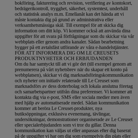
bokföring, fakturering och revision, verifiering av kontokort,
bedrägerikontroll, trygghet, säkerhet, systemtest, underhåll
och statistisk analys m.m. Emellanåt kan det hända att vi
måste kontakta dig på grund av administrativa eller
verksamhetsmässiga skäl. Till exempel för att skicka dig
information om ditt köp. Vi kommer också att använda dina
uppgifter för att svara på förfrågningar som du skickar via vår
webbplats eller genom andra kanaler. Sådan bearbetning
bygger på ett avtalsfäst utförande av våra e-handelstjänster.
FÖR ATT INFORMERA DIG OM LE CREUSETS
PRODUKTNYHETER OCH ERBJUDANDEN
Om du har samtyckt till att vi gör det (till exempel genom att
prenumerera på vårt nyhetsbrev när du skapar ett konto på
webbplatsen), skickar vi dig marknadsföringskommunikation
och nyheter om initiativ relaterade till Le Creuset som
marknadsförs av dess dotterbolag och lokala anslutna företag
och samarbetspartner utifrån dina preferenser. Vi kommer att
kontakta dig via e-post, SMS eller sociala medier men även
med hjälp av automatiserade medel. Sådan kommunikation
kommer att beröra Le Creuset-produkter, nya
butiksöppningar, exklusiva evenemang, tävlingar,
undersökningar, demonstrationer organiserade av Le Creuset
eller specialerbjudanden som vi tror du gillar. Denna
kommunikation kan väljas ut eller anpassas efter dig baserat
på de uppgifter vi har om dig som exempelvis din plats eller