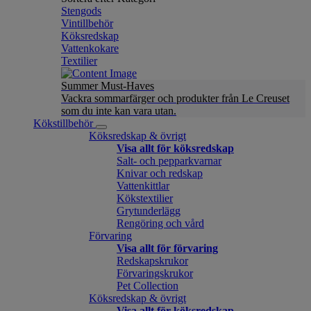
Stengods
Vintillbehör
Köksredskap
Vattenkokare
Textilier
Summer Must-Haves
Vackra sommarfärger och produkter från Le Creuset
som du inte kan vara utan.
Kökstillbehör
Köksredskap & övrigt
Visa allt för köksredskap
Salt- och pepparkvarnar
Knivar och redskap
Vattenkittlar
Kökstextilier
Grytunderlägg
Rengöring och vård
Förvaring
Visa allt för förvaring
Redskapskrukor
Förvaringskrukor
Pet Collection
Köksredskap & övrigt
Visa allt för köksredskap