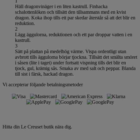
1
Häll dragonvinäger i en liten kastrull. Finhacka
schalottenlöken och tillsätt den tillsammans med en kvist
dragon. Koka ihop tills ett par skedar återstår så att det blir en
reduktion.
2
Lägg äggulorna, reduktionen och ett par droppar vatten i en
kastrull.
3
Sätt på plattan på medelhög värme. Vispa ordentligt utan
avbrott tills äggulorna börjar tjockna. Tillsätt det smälta smöret
i såsen (lite i taget) under fortsatt vispning tills det blir en
tjock, gul, krämig sås. Smaka av med salt och peppar. Blanda
till sist i färsk, hackad dragon.
Vi accepterar följande betalningsmetoder
Hitta din Le Creuset butik nära dig.