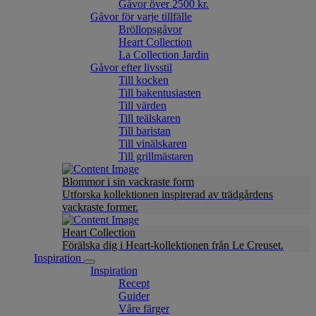
Gåvor över 2500 kr.
Gåvor för varje tillfälle
Bröllopsgåvor
Heart Collection
La Collection Jardin
Gåvor efter livsstil
Till kocken
Till bakentusiasten
Till värden
Till teälskaren
Till baristan
Till vinälskaren
Till grillmästaren
Blommor i sin vackraste form
Utforska kollektionen inspirerad av trädgårdens
vackraste former.
Heart Collection
Förälska dig i Heart-kollektionen från Le Creuset.
Inspiration
Inspiration
Recept
Guider
Våre färger