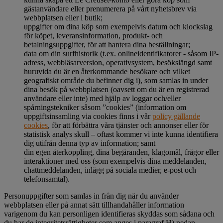
gästanvändare eller prenumerera på vårt nyhetsbrev via
webbplatsen eller i butik;
uppgifter om dina köp som exempelvis datum och klockslag
för köpet, leveransinformation, produkt- och
betalningsuppgifter, för att hantera dina beställningar;
data om din surfhistorik (t.ex. onlineidentifikatorer - såsom IP-
adress, webbläsarversion, operativsystem, besökslängd samt
huruvida du är en återkommande besökare och vilket
geografiskt område du befinner dig i), som samlas in under
dina besök på webbplatsen (oavsett om du är en registrerad
användare eller inte) med hjälp av loggar och/eller
spårningstekniker såsom ”cookies” (information om
uppgiftsinsamling via cookies finns i vår
policy gällande
cookies
, för att förbättra våra tjänster och annonser eller för
statistisk analys skull – oftast kommer vi inte kunna identifiera
dig utifrån denna typ av information; samt
din egen återkoppling, dina begäranden, klagomål, frågor eller
interaktioner med oss (som exempelvis dina meddelanden,
chattmeddelanden, inlägg på sociala medier, e-post och
telefonsamtal).
Personuppgifter som samlas in från dig när du använder
webbplatsen eller på annat sätt tillhandahåller information
varigenom du kan personligen identifieras skyddas som sådana och
du har de integritetsrättigheter som anges i paragraf H) nedan.