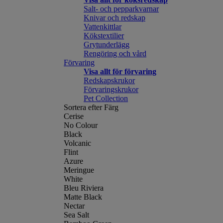
Salt- och pepparkvarnar
Knivar och redskap
Vattenkittlar
Kökstextilier
Grytunderlägg
Rengöring och vård
Förvaring
Visa allt för förvaring
Redskapskrukor
Förvaringskrukor
Pet Collection
Sortera efter Färg
Cerise
No Colour
Black
Volcanic
Flint
Azure
Meringue
White
Bleu Riviera
Matte Black
Nectar
Sea Salt