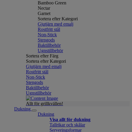
Bamboo Green
Nectar
Garnet
Sortera efter Kategori
Gjutjärn med emalj
Rostfritt stål
Non-Stick
Stengods
Baktillbehör
Ugnstillbehör
Sortera efter Färg
Sortera efter Kategori
Gjutjärn med emalj
Rostfritt stål
Non-Stick
Stengods
Baktillbehör
Ugnstillbehör
Allt för grillkvällen!
Dukning
Dukning
Visa allt för dukning
Tallrikar och skålar
Serveringsformar