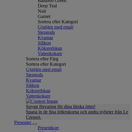
Bamboo Green
Deep Teal
Nuit
Garnet
Sortera efter Kategori
Gjutjärn med emalj
Stengods
Kvarnar
Silikon
Köksredskap
Vattenkokare
Sortera efter Färg
Sortera efter Kategori
Gjutjärn med emalj
Stengods
Kvarnar
Silikon
Köksredskap
Vattenkokare
Snygg förvaring för dina färska örter!
Spana in de fina örtkrukorna och andra nyheter från Le
Creuset.
Presenter
Presentkort