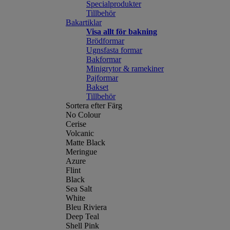
Specialprodukter
Tillbehör
Bakartiklar
Visa allt för bakning
Brödformar
Ugnsfasta formar
Bakformar
Minigrytor & ramekiner
Pajformar
Bakset
Tillbehör
Sortera efter Färg
No Colour
Cerise
Volcanic
Matte Black
Meringue
Azure
Flint
Black
Sea Salt
White
Bleu Riviera
Deep Teal
Shell Pink