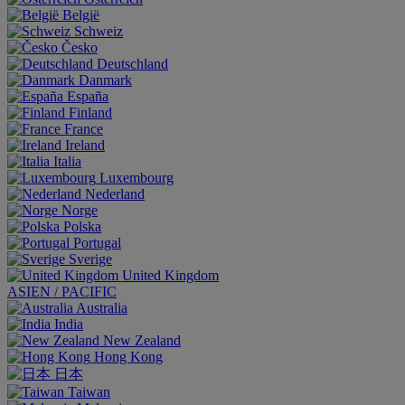
België
Schweiz
Česko
Deutschland
Danmark
España
Finland
France
Ireland
Italia
Luxembourg
Nederland
Norge
Polska
Portugal
Sverige
United Kingdom
ASIEN / PACIFIC
Australia
India
New Zealand
Hong Kong
日本
Taiwan