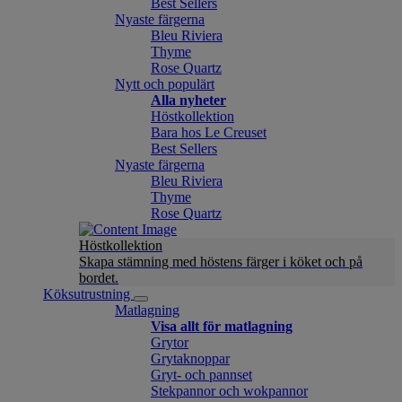
Best Sellers
Nyaste färgerna
Bleu Riviera
Thyme
Rose Quartz
Nytt och populärt
Alla nyheter
Höstkollektion
Bara hos Le Creuset
Best Sellers
Nyaste färgerna
Bleu Riviera
Thyme
Rose Quartz
Höstkollektion
Skapa stämning med höstens färger i köket och på
bordet.
Köksutrustning
Matlagning
Visa allt för matlagning
Grytor
Grytaknoppar
Gryt- och pannset
Stekpannor och wokpannor