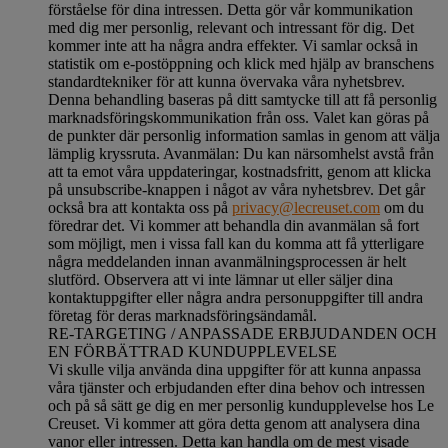
förståelse för dina intressen. Detta gör vår kommunikation
med dig mer personlig, relevant och intressant för dig. Det
kommer inte att ha några andra effekter. Vi samlar också in
statistik om e-postöppning och klick med hjälp av branschens
standardtekniker för att kunna övervaka våra nyhetsbrev.
Denna behandling baseras på ditt samtycke till att få personlig
marknadsföringskommunikation från oss. Valet kan göras på
de punkter där personlig information samlas in genom att välja
lämplig kryssruta. Avanmälan: Du kan närsomhelst avstå från
att ta emot våra uppdateringar, kostnadsfritt, genom att klicka
på unsubscribe-knappen i något av våra nyhetsbrev. Det går
också bra att kontakta oss på
privacy@lecreuset.com
om du
föredrar det. Vi kommer att behandla din avanmälan så fort
som möjligt, men i vissa fall kan du komma att få ytterligare
några meddelanden innan avanmälningsprocessen är helt
slutförd.
Observera att vi inte lämnar ut eller säljer dina
kontaktuppgifter eller några andra personuppgifter till andra
företag för deras marknadsföringsändamål
.
RE-TARGETING / ANPASSADE ERBJUDANDEN OCH
EN FÖRBÄTTRAD KUNDUPPLEVELSE
Vi skulle vilja använda dina uppgifter för att kunna anpassa
våra tjänster och erbjudanden efter dina behov och intressen
och på så sätt ge dig en mer personlig kundupplevelse hos Le
Creuset. Vi kommer att göra detta genom att analysera dina
vanor eller intressen. Detta kan handla om de mest visade