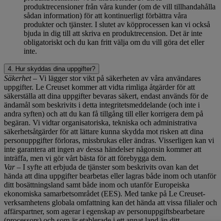
produktrecensioner från våra kunder (om de vill tillhandahålla
sådan information) för att kontinuerligt förbättra våra
produkter och tjänster. I slutet av köpprocessen kan vi också
bjuda in dig till att skriva en produktrecension. Det är inte
obligatoriskt och du kan fritt välja om du vill göra det eller
inte.
4. Hur skyddas dina uppgifter?
Säkerhet
– Vi lägger stor vikt på säkerheten av våra användares
uppgifter. Le Creuset kommer att vidta rimliga åtgärder för att
säkerställa att dina uppgifter bevaras säkert, endast används för de
ändamål som beskrivits i detta integritetsmeddelande (och inte i
andra syften) och att du kan få tillgång till eller korrigera dem på
begäran. Vi vidtar organisatoriska, tekniska och administrativa
säkerhetsåtgärder för att lättare kunna skydda mot risken att dina
personuppgifter förloras, missbrukas eller ändras. Visserligen kan vi
inte garantera att ingen av dessa händelser någonsin kommer att
inträffa, men vi gör vårt bästa för att förebygga dem.
Var
– I syfte att erbjuda de tjänster som beskrivits ovan kan det
hända att dina uppgifter bearbetas eller lagras både inom och utanför
ditt bosättningsland samt både inom och utanför Europeiska
ekonomiska samarbetsområdet (EES). Med tanke på Le Creuset-
verksamhetens globala omfattning kan det hända att vissa filialer och
affärspartner, som agerar i egenskap av personuppgiftsbearbetare
(processors) och som är etablerade i ett annat land än ditt