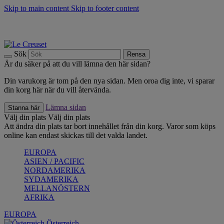
Skip to main content
Skip to footer content
Upptäck säsongens nyheter |
Shoppa nu
Anmäl dig till vårt nyhetsbrev och spara 10 % på ditt första köp.*
Fri frakt vid köp över 499 kr.
Sök
Rensa
Är du säker på att du vill lämna den här sidan?
Din varukorg är tom på den nya sidan. Men oroa dig inte, vi sparar
din korg här när du vill återvända.
Lämna sidan
Stanna här
Välj din plats
Välj din plats
Att ändra din plats tar bort innehållet från din korg. Varor som köps
online kan endast skickas till det valda landet.
EUROPA
ASIEN / PACIFIC
NORDAMERIKA
SYDAMERIKA
MELLANÖSTERN
AFRIKA
EUROPA
Österreich