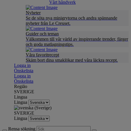
Vårt håndverk
Nyheter
Se de söta nya minigrytorna och andra spännande
nyheter från Le Creuset.
Guider och teman
Välkommen till vår värld av inspirerande trender, färger
och goda matlagningstips.
Våra favoritrecept
Skäm bort dina smaklökar med våra läckra recept.
Logga in
Önskelista
Logga in
Önskelista
Região
SVERIGE
Lingua
Lingua
SVERIGE
Lingua
Rensa sökning