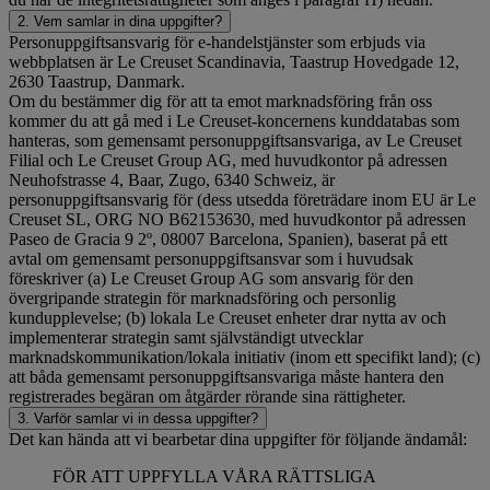
2. Vem samlar in dina uppgifter?
Personuppgiftsansvarig för e-handelstjänster som erbjuds via
webbplatsen är Le Creuset Scandinavia, Taastrup Hovedgade 12,
2630 Taastrup, Danmark.
Om du bestämmer dig för att ta emot marknadsföring från oss
kommer du att gå med i Le Creuset-koncernens kunddatabas som
hanteras, som gemensamt personuppgiftsansvariga, av Le Creuset
Filial och Le Creuset Group AG, med huvudkontor på adressen
Neuhofstrasse 4, Baar, Zugo, 6340 Schweiz, är
personuppgiftsansvarig för (dess utsedda företrädare inom EU är Le
Creuset SL, ORG NO B62153630, med huvudkontor på adressen
Paseo de Gracia 9 2º, 08007 Barcelona, Spanien), baserat på ett
avtal om gemensamt personuppgiftsansvar som i huvudsak
föreskriver (a) Le Creuset Group AG som ansvarig för den
övergripande strategin för marknadsföring och personlig
kundupplevelse; (b) lokala Le Creuset enheter drar nytta av och
implementerar strategin samt självständigt utvecklar
marknadskommunikation/lokala initiativ (inom ett specifikt land); (c)
att båda gemensamt personuppgiftsansvariga måste hantera den
registrerades begäran om åtgärder rörande sina rättigheter.
3. Varför samlar vi in dessa uppgifter?
Det kan hända att vi bearbetar dina uppgifter för följande ändamål:
FÖR ATT UPPFYLLA VÅRA RÄTTSLIGA