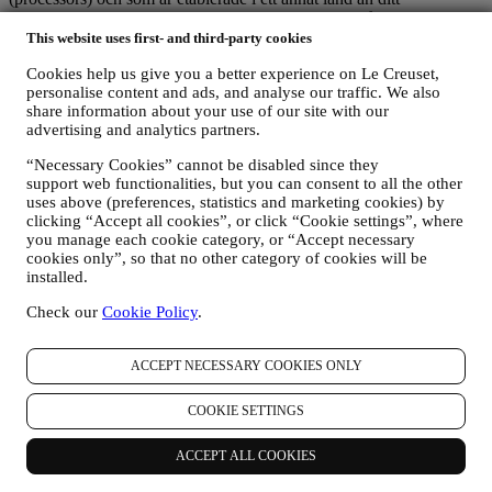
bosättningsland eller i länder utanför EES, kommer åt dina
personuppgifter. I varje fall får dina personuppgifter överföras endast
This website uses first- and third-party cookies
till de länder utanför EES som enligt europeiska institutioner
Cookies help us give you a better experience on Le Creuset,
erbjuder tillräckligt skydd (såsom Schweiz där Le Creuset Group
personalise content and ads, and analyse our traffic. We also
AG har sitt huvudkontor) eller annars under särskilda avtalsfästa
share information about your use of our site with our
bestämmelser för att säkerställa att europeiska regler och standarder
advertising and analytics partners.
med avseende på personuppgiftsskydd iakttas (vi använder oss
exempelvis av de så kallade standardklausuler som Europeiska
“Necessary Cookies” cannot be disabled since they
kommissionen förelägger). I varje fall kommer dina personuppgifter,
support web functionalities, but you can consent to all the other
vid de tillfällen då de överförs till ett annat land än ditt
uses above (preferences, statistics and marketing cookies) by
bosättningsland eller till länder utanför EES, att skyddas genom
clicking “Accept all cookies”, or click “Cookie settings”, where
tillräckliga säkerhetssystem som ständigt uppdateras och upprätthålls
you manage each cookie category, or “Accept necessary
in enlighet med dataskyddslagarna.
cookies only”, so that no other category of cookies will be
installed.
5. Hur länge sparar vi dina uppgifter?
Vi kommer att spara dina personuppgifter så länge det behövs för att
Check our
Cookie Policy
.
uppfylla de ändamål som de insamlats för, varpå uppgifterna
kommer att förstöras eller göras oanvändbara. Det kan till exempel
hända att vi sparar uppgifter om ett köp du gjort för att kunna
ACCEPT NECESSARY COOKIES ONLY
efterleva våra rättsliga skyldigheter eller lösa tvister. Ditt Le Creuset-
konto kommer att förbli aktivt tills du begär att vi tar bort det. Dina
COOKIE SETTINGS
Le Creuset-uppgifter som har samlats in i marknadsföringssyfte
kontrolleras regelbundet för att verifiera att du fortfarande är
intresserad av vårt nyhetsbrev. Efter att en viss tid utan någon
ACCEPT ALL COOKIES
interaktion har förlupit kan det hända att vi skickar dig ett