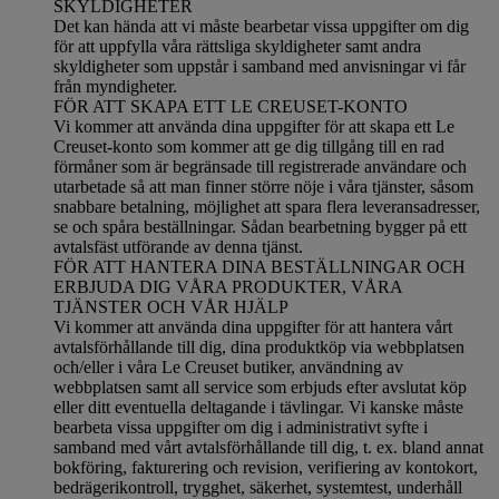
SKYLDIGHETER
Det kan hända att vi måste bearbetar vissa uppgifter om dig
för att uppfylla våra rättsliga skyldigheter samt andra
skyldigheter som uppstår i samband med anvisningar vi får
från myndigheter.
FÖR ATT SKAPA ETT LE CREUSET-KONTO
Vi kommer att använda dina uppgifter för att skapa ett Le
Creuset-konto som kommer att ge dig tillgång till en rad
förmåner som är begränsade till registrerade användare och
utarbetade så att man finner större nöje i våra tjänster, såsom
snabbare betalning, möjlighet att spara flera leveransadresser,
se och spåra beställningar. Sådan bearbetning bygger på ett
avtalsfäst utförande av denna tjänst.
FÖR ATT HANTERA DINA BESTÄLLNINGAR OCH
ERBJUDA DIG VÅRA PRODUKTER, VÅRA
TJÄNSTER OCH VÅR HJÄLP
Vi kommer att använda dina uppgifter för att hantera vårt
avtalsförhållande till dig, dina produktköp via webbplatsen
och/eller i våra Le Creuset butiker, användning av
webbplatsen samt all service som erbjuds efter avslutat köp
eller ditt eventuella deltagande i tävlingar. Vi kanske måste
bearbeta vissa uppgifter om dig i administrativt syfte i
samband med vårt avtalsförhållande till dig, t. ex. bland annat
bokföring, fakturering och revision, verifiering av kontokort,
bedrägerikontroll, trygghet, säkerhet, systemtest, underhåll