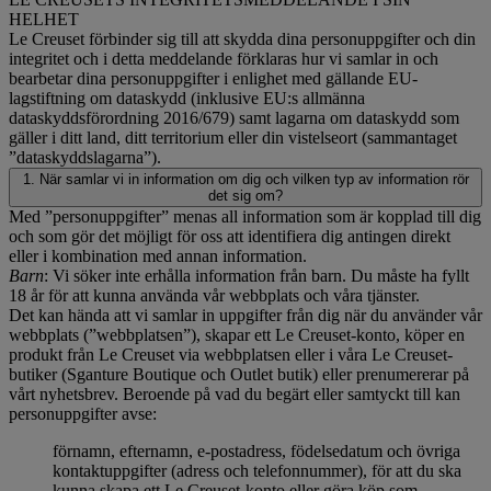
HELHET
Le Creuset förbinder sig till att skydda dina personuppgifter och din
integritet och i detta meddelande förklaras hur vi samlar in och
bearbetar dina personuppgifter i enlighet med gällande EU-
lagstiftning om dataskydd (inklusive EU:s allmänna
dataskyddsförordning 2016/679) samt lagarna om dataskydd som
gäller i ditt land, ditt territorium eller din vistelseort (sammantaget
”dataskyddslagarna”).
1. När samlar vi in information om dig och vilken typ av information rör
det sig om?
Med ”personuppgifter” menas all information som är kopplad till dig
och som gör det möjligt för oss att identifiera dig antingen direkt
eller i kombination med annan information.
Barn
: Vi söker inte erhålla information från barn. Du måste ha fyllt
18 år för att kunna använda vår webbplats och våra tjänster.
Det kan hända att vi samlar in uppgifter från dig när du använder vår
webbplats (”webbplatsen”), skapar ett Le Creuset-konto, köper en
produkt från Le Creuset via webbplatsen eller i våra Le Creuset-
butiker (Sganture Boutique och Outlet butik) eller prenumererar på
vårt nyhetsbrev. Beroende på vad du begärt eller samtyckt till kan
personuppgifter avse:
förnamn, efternamn, e-postadress, födelsedatum och övriga
kontaktuppgifter (adress och telefonnummer), för att du ska
kunna skapa ett Le Creuset-konto eller göra köp som