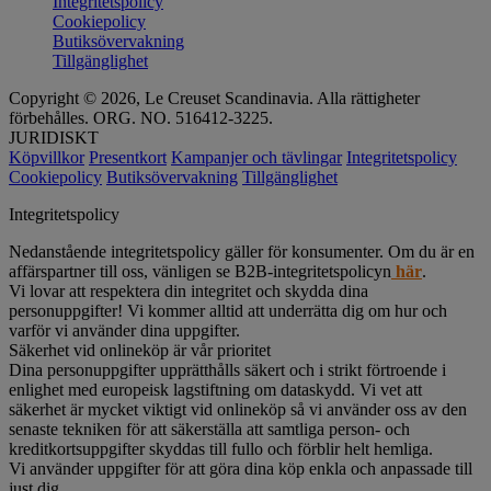
Integritetspolicy
Cookiepolicy
Butiksövervakning
Tillgänglighet
Copyright © 2026, Le Creuset Scandinavia. Alla rättigheter
förbehålles. ORG. NO. 516412-3225.
JURIDISKT
Köpvillkor
Presentkort
Kampanjer och tävlingar
Integritetspolicy
Cookiepolicy
Butiksövervakning
Tillgänglighet
Integritetspolicy
Nedanstående integritetspolicy gäller för konsumenter. Om du är en
affärspartner till oss, vänligen se B2B-integritetspolicyn
här
.
Vi lovar att respektera din integritet och skydda dina
personuppgifter! Vi kommer alltid att underrätta dig om hur och
varför vi använder dina uppgifter.
Säkerhet vid onlineköp är vår prioritet
Dina personuppgifter upprätthålls säkert och i strikt förtroende i
enlighet med europeisk lagstiftning om dataskydd. Vi vet att
säkerhet är mycket viktigt vid onlineköp så vi använder oss av den
senaste tekniken för att säkerställa att samtliga person- och
kreditkortsuppgifter skyddas till fullo och förblir helt hemliga.
Vi använder uppgifter för att göra dina köp enkla och anpassade till
just dig