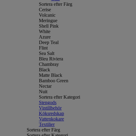
Sortera efter Färg
Cerise
Volcanic
Meringue
Shell Pink
White
Azure
Deep Teal
Flint
Sea Salt
Bleu Riviera
Chambray
Black
Matte Black
Bamboo Green
Nectar
Nuit
Sortera efter Kategori
Stengods
Vintillbehör
Köksredskap
Vattenkokare
Textilier
Sortera efter Färg
Sortera efter Kategori