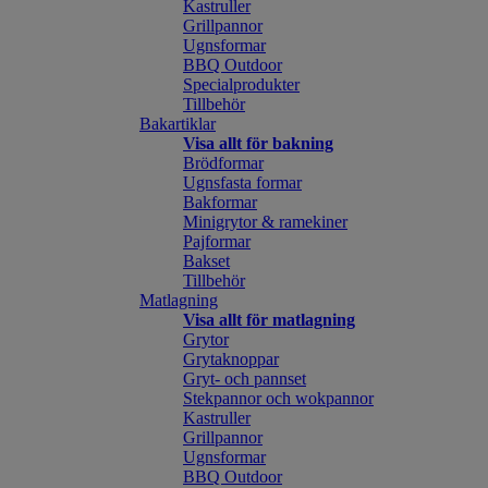
Kastruller
Grillpannor
Ugnsformar
BBQ Outdoor
Specialprodukter
Tillbehör
Bakartiklar
Visa allt för bakning
Brödformar
Ugnsfasta formar
Bakformar
Minigrytor & ramekiner
Pajformar
Bakset
Tillbehör
Matlagning
Visa allt för matlagning
Grytor
Grytaknoppar
Gryt- och pannset
Stekpannor och wokpannor
Kastruller
Grillpannor
Ugnsformar
BBQ Outdoor