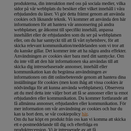
produkterna, din interaktion med oss på sociala medier, vilka
sidor på vår webbplats du besöker eller vilket innehåll i våra
erbjudanden du läser. Vi gör detta främst genom att använda
cookies och liknande teknik. Vi kommer att använda den här
informationen för att hantera vår annonsering på andra
webbplatser, ge åtkomst till specifikt innehåll, anpassa
innehållet eller de erbjudanden som du ser på webbplatsen
eller, om du har samtyckt till att få vårt nyhetsbrev, för att
skicka relevant kommunikation/meddelanden som vi tror att
du kanske gillar. Det kommer inte att ha några andra effekter.
Användningen av cookies sker bara med ditt samtycke. Om
du inte vill att den här informationen ska användas till att
skicka dig intressebaserade annonser, innehåll eller
kommunikation kan du begränsa användningen av
informationen om ditt onlinebeteende genom att hantera dina
inställningar för cookies (men kom ihåg att vissa cookies är
nödvändiga för att kunna använda webbplatsen). Observera
att du med detta inte väljer bort att få se annonser eller ta emot
erbjudanden eller kommunikation. Du kommer fortfarande att
få allmänna annonser, erbjudanden eller kommunikation. För
mer information om vår användning av cookies och hur du
kan ta bort dem, se vår cookiepolicy
här
.
Om du har köpt en produkt från oss kan vi komma att skicka
ett e-postmeddelande till dig och efterfråga en
produktrecension. Vi är intresserade av att få