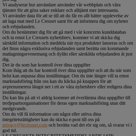
Vi analyserar hur användare använder vår webbplats och våra
tjänster för att göra saker enklare och alltjämt mer intressanta.
Vi använder data för att se till att du får en allt bättre upplevelse av
att laga mat med Le Creuset samt för att informera dig om nyheter
och erbjudanden.
Om du bestämmer dig för att gå med i vår koncerns kunddatabas
och ta emot Le Creusets nyhetsbrev, kommer vi att skicka dig
särskild information och meddela när nya produkter lanseras och om
det finns några exklusiva erbjudanden samt berätta om kommande
matlagningsevenemang och dylikt eller särskilda erbjudanden åt just
dig.
Det är du som har kontroll över dina uppgifter
Kom ihåg att du har kontroll över dina uppgifter och att du när som
helst kan anpassa dina inställningar. Om du inte längre vill ta emot
marknadsföring från oss kan du klicka på knappen för att
avprenumerera längst ner i ett av våra nyhetsbrev eller redigera dina
inställningar.
Du kan lita på att vi aldrig kommer att överlämna dina uppgifter till
tredjepartsorganisationer för deras egen marknadsföring utan ditt
medgivande.
Om du vill få information om något eller utöva dina
integritetsrättigheter kan du skicka e-post till oss på
privacy@lecreuset.com
och berätta vad det rör sig om, så svarar vi i
god tid.
LE CREUSETS INTEGRITETSMEDDELANDE I SIN