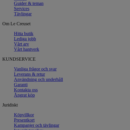
Guider & teman
Services
Tävlingar
Om Le Creuset
Hitta butik
Lediga jobb
Vårt arv
Vårt hantverk
KUNDSERVICE
Vanliga frågor och svar
Leverans & retur
Användning och underhåll
Garanti
Kontakta oss
Ångrat köp
Juridiskt
Köpvillkor
Presentkort
Kampanjer och tävlingar