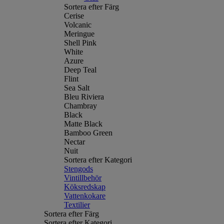
Sortera efter Färg
Cerise
Volcanic
Meringue
Shell Pink
White
Azure
Deep Teal
Flint
Sea Salt
Bleu Riviera
Chambray
Black
Matte Black
Bamboo Green
Nectar
Nuit
Sortera efter Kategori
Stengods
Vintillbehör
Köksredskap
Vattenkokare
Textilier
Sortera efter Färg
Sortera efter Kategori