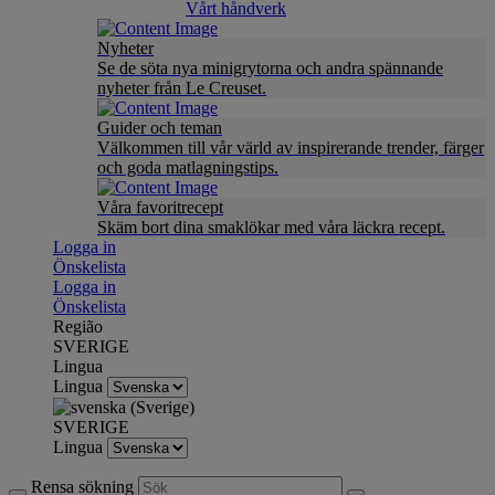
Vårt håndverk
Nyheter
Se de söta nya minigrytorna och andra spännande
nyheter från Le Creuset.
Guider och teman
Välkommen till vår värld av inspirerande trender, färger
och goda matlagningstips.
Våra favoritrecept
Skäm bort dina smaklökar med våra läckra recept.
Logga in
Önskelista
Logga in
Önskelista
Região
SVERIGE
Lingua
Lingua
SVERIGE
Lingua
Rensa sökning