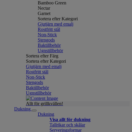
Bamboo Green
Nectar
Garnet
Sortera efter Kategori
Gjutjärn med emalj
Rostfritt stål
Non-Stick
Stengods
Baktillbehör
Ugnstillbehör
Sortera efter Färg
Sortera efter Kategori
Gjutjärn med emalj
Rostfritt stål
Non-Stick
Stengods
Baktillbehör
Ugnstillbehör
Allt för grillkvällen!
Dukning
Dukning
Visa allt för dukning
Tallrikar och skålar
Serveringsformar