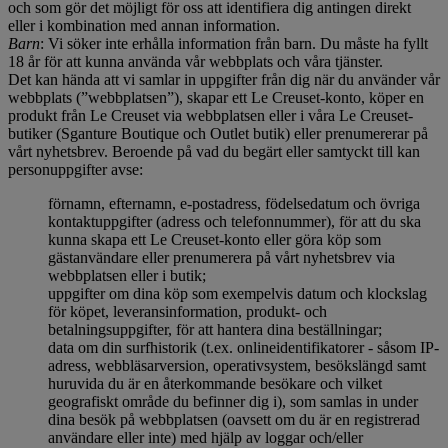
och som gör det möjligt för oss att identifiera dig antingen direkt
eller i kombination med annan information.
Barn
: Vi söker inte erhålla information från barn. Du måste ha fyllt
18 år för att kunna använda vår webbplats och våra tjänster.
Det kan hända att vi samlar in uppgifter från dig när du använder vår
webbplats (”webbplatsen”), skapar ett Le Creuset-konto, köper en
produkt från Le Creuset via webbplatsen eller i våra Le Creuset-
butiker (Sganture Boutique och Outlet butik) eller prenumererar på
vårt nyhetsbrev. Beroende på vad du begärt eller samtyckt till kan
personuppgifter avse:
förnamn, efternamn, e-postadress, födelsedatum och övriga
kontaktuppgifter (adress och telefonnummer), för att du ska
kunna skapa ett Le Creuset-konto eller göra köp som
gästanvändare eller prenumerera på vårt nyhetsbrev via
webbplatsen eller i butik;
uppgifter om dina köp som exempelvis datum och klockslag
för köpet, leveransinformation, produkt- och
betalningsuppgifter, för att hantera dina beställningar;
data om din surfhistorik (t.ex. onlineidentifikatorer - såsom IP-
adress, webbläsarversion, operativsystem, besökslängd samt
huruvida du är en återkommande besökare och vilket
geografiskt område du befinner dig i), som samlas in under
dina besök på webbplatsen (oavsett om du är en registrerad
användare eller inte) med hjälp av loggar och/eller