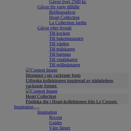
Gåvor över 2500 kr.
Gåvor för varje tillfälle
Bröllopsgåvor
Heart Collection
La Collection Jardin
Gåvor efter livsstil
Till kocken
Till bakentusiasten
Till värden
Till teälskaren
Till baristan
Till vinälskaren
Till grillmästaren
Blommor i sin vackraste form
Utforska kollektionen inspirerad av trädgårdens
vackraste former.
Heart Collection
Förälska dig i Heart-kollektionen från Le Creuset.
Inspiration
Inspiration
Recept
Guider
Våre färger