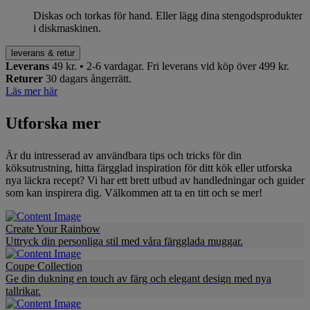
Diskas och torkas för hand. Eller lägg dina stengodsprodukter
i diskmaskinen.
leverans & retur
Leverans
49 kr. • 2-6 vardagar.
Fri leverans vid köp över 499 kr.
Returer
30 dagars ångerrätt.
Läs mer här
Utforska mer
Är du intresserad av användbara tips och tricks för din
köksutrustning, hitta färgglad inspiration för ditt kök eller utforska
nya läckra recept? Vi har ett brett utbud av handledningar och guider
som kan inspirera dig. Välkommen att ta en titt och se mer!
Create Your Rainbow
Uttryck din personliga stil med våra färgglada muggar.
Coupe Collection
Ge din dukning en touch av färg och elegant design med nya
tallrikar.