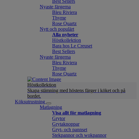
Best Sellers
Nyaste färgerna
Bleu Riviera
Thyme
Rose Quartz
Nytt och populärt
Alla nyheter
Höstkollektion
Bara hos Le Creuset
Best Sellers
Nyaste färgerna
Bleu Riviera
Thyme
Rose Quartz
Höstkollektion
Skapa stämning med höstens färger i köket och på
bordet.
Köksutrustning
Matlagning
Visa allt för matlagning
Grytor
Grytaknoppar
Gryt- och pannset
Stekpannor och wokpannor