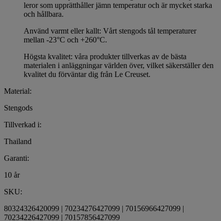
leror som upprätthåller jämn temperatur och är mycket starka
och hållbara.
Använd varmt eller kallt: Vårt stengods tål temperaturer
mellan -23°C och +260°C.
Högsta kvalitet: våra produkter tillverkas av de bästa
materialen i anläggningar världen över, vilket säkerställer den
kvalitet du förväntar dig från Le Creuset.
Material:
Stengods
Tillverkad i:
Thailand
Garanti:
10 år
SKU:
80324326420099 | 70234276427099 | 70156966427099 |
70234226427099 | 70157856427099