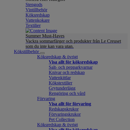
Stengods
Vintillbehör
Köksredskap
Vattenkokare
Textilier
Summer Must-Haves
Vackra sommarfärger och produkter från Le Creuset
som du inte kan vara utan.
Kökstillbehör
Köksredskap & övrigt
Visa allt för köksredskap
Salt- och pepparkvarnar
Knivar och redskap
Vattenkittlar
Kökstextilier
Grytunderlägg
Rengöring och vård
Förvaring
Visa allt för förvaring
Redskapskrukor
Förvaringskrukor
Pet Collection
Köksredskap & övrigt
Visa allt för köksredskap