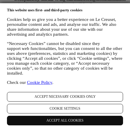
och nyheter om initiativ relaterade till Le Creuset som
marknadsförs av dess dotterbolag och lokala anslutna företag
This website uses first- and third-party cookies
och samarbetspartner utifrån dina preferenser. Vi kommer att
Cookies help us give you a better experience on Le Creuset,
kontakta dig via e-post, SMS eller sociala medier men även
personalise content and ads, and analyse our traffic. We also
med hjälp av automatiserade medel. Sådan kommunikation
share information about your use of our site with our
kommer att beröra Le Creuset-produkter, nya
advertising and analytics partners.
butiksöppningar, exklusiva evenemang, tävlingar,
undersökningar, demonstrationer organiserade av Le Creuset
“Necessary Cookies” cannot be disabled since they
eller specialerbjudanden som vi tror du gillar. Denna
support web functionalities, but you can consent to all the other
kommunikation kan väljas ut eller anpassas efter dig baserat
uses above (preferences, statistics and marketing cookies) by
på de uppgifter vi har om dig som exempelvis din plats eller
clicking “Accept all cookies”, or click “Cookie settings”, where
köphistorik eller vilka av våra produkter du föredrar. Vi
you manage each cookie category, or “Accept necessary
kommer att använda dina uppgifter för att få en bättre
cookies only”, so that no other category of cookies will be
förståelse för dina intressen. Detta gör vår kommunikation
installed.
med dig mer personlig, relevant och intressant för dig. Det
Check our
Cookie Policy
.
kommer inte att ha några andra effekter. Vi samlar också in
statistik om e-postöppning och klick med hjälp av branschens
standardtekniker för att kunna övervaka våra nyhetsbrev.
ACCEPT NECESSARY COOKIES ONLY
Denna behandling baseras på ditt samtycke till att få personlig
marknadsföringskommunikation från oss. Valet kan göras på
COOKIE SETTINGS
de punkter där personlig information samlas in genom att välja
lämplig kryssruta. Avanmälan: Du kan närsomhelst avstå från
att ta emot våra uppdateringar, kostnadsfritt, genom att klicka
ACCEPT ALL COOKIES
på unsubscribe-knappen i något av våra nyhetsbrev. Det går
också bra att kontakta oss på
privacy@lecreuset.com
om du