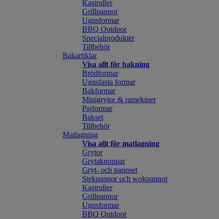
Kastruller
Grillpannor
Ugnsformar
BBQ Outdoor
Specialprodukter
Tillbehör
Bakartiklar
Visa allt för bakning
Brödformar
Ugnsfasta formar
Bakformar
Minigrytor & ramekiner
Pajformar
Bakset
Tillbehör
Matlagning
Visa allt för matlagning
Grytor
Grytaknoppar
Gryt- och pannset
Stekpannor och wokpannor
Kastruller
Grillpannor
Ugnsformar
BBQ Outdoor