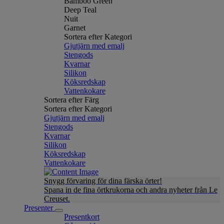
Bamboo Green
Deep Teal
Nuit
Garnet
Sortera efter Kategori
Gjutjärn med emalj
Stengods
Kvarnar
Silikon
Köksredskap
Vattenkokare
Sortera efter Färg
Sortera efter Kategori
Gjutjärn med emalj
Stengods
Kvarnar
Silikon
Köksredskap
Vattenkokare
Snygg förvaring för dina färska örter!
Spana in de fina örtkrukorna och andra nyheter från Le
Creuset.
Presenter
Presentkort