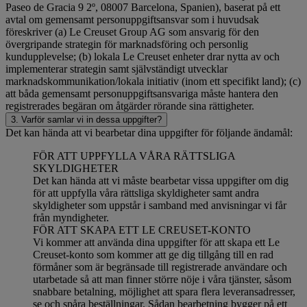
Paseo de Gracia 9 2º, 08007 Barcelona, Spanien), baserat på ett
avtal om gemensamt personuppgiftsansvar som i huvudsak
föreskriver (a) Le Creuset Group AG som ansvarig för den
övergripande strategin för marknadsföring och personlig
kundupplevelse; (b) lokala Le Creuset enheter drar nytta av och
implementerar strategin samt självständigt utvecklar
marknadskommunikation/lokala initiativ (inom ett specifikt land); (c)
att båda gemensamt personuppgiftsansvariga måste hantera den
registrerades begäran om åtgärder rörande sina rättigheter.
3. Varför samlar vi in dessa uppgifter?
Det kan hända att vi bearbetar dina uppgifter för följande ändamål:
FÖR ATT UPPFYLLA VÅRA RÄTTSLIGA
SKYLDIGHETER
Det kan hända att vi måste bearbetar vissa uppgifter om dig
för att uppfylla våra rättsliga skyldigheter samt andra
skyldigheter som uppstår i samband med anvisningar vi får
från myndigheter.
FÖR ATT SKAPA ETT LE CREUSET-KONTO
Vi kommer att använda dina uppgifter för att skapa ett Le
Creuset-konto som kommer att ge dig tillgång till en rad
förmåner som är begränsade till registrerade användare och
utarbetade så att man finner större nöje i våra tjänster, såsom
snabbare betalning, möjlighet att spara flera leveransadresser,
se och spåra beställningar. Sådan bearbetning bygger på ett