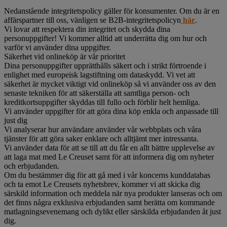
Nedanstående integritetspolicy gäller för konsumenter. Om du är en
affärspartner till oss, vänligen se B2B-integritetspolicyn
här
.
Vi lovar att respektera din integritet och skydda dina
personuppgifter! Vi kommer alltid att underrätta dig om hur och
varför vi använder dina uppgifter.
Säkerhet vid onlineköp är vår prioritet
Dina personuppgifter upprätthålls säkert och i strikt förtroende i
enlighet med europeisk lagstiftning om dataskydd. Vi vet att
säkerhet är mycket viktigt vid onlineköp så vi använder oss av den
senaste tekniken för att säkerställa att samtliga person- och
kreditkortsuppgifter skyddas till fullo och förblir helt hemliga.
Vi använder uppgifter för att göra dina köp enkla och anpassade till
just dig
Vi analyserar hur användare använder vår webbplats och våra
tjänster för att göra saker enklare och alltjämt mer intressanta.
Vi använder data för att se till att du får en allt bättre upplevelse av
att laga mat med Le Creuset samt för att informera dig om nyheter
och erbjudanden.
Om du bestämmer dig för att gå med i vår koncerns kunddatabas
och ta emot Le Creusets nyhetsbrev, kommer vi att skicka dig
särskild information och meddela när nya produkter lanseras och om
det finns några exklusiva erbjudanden samt berätta om kommande
matlagningsevenemang och dylikt eller särskilda erbjudanden åt just
dig.