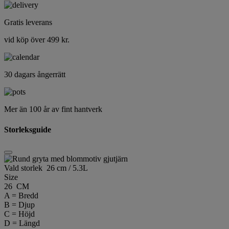
Gratis leverans
vid köp över 499 kr.
30 dagars ångerrätt
Mer än 100 år av fint hantverk
Storleksguide
Vald storlek
26 cm / 5.3L
Size
26 CM
A = Bredd
B = Djup
C = Höjd
D = Längd