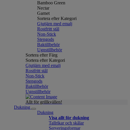
Bamboo Green
Nectar
Garnet
Sortera efter Kategori
Gjutjärn med emalj
Rostfritt stål
Non-Stick
Stengods
Baktillbehör
Ugnstillbehör
Sortera efter Färg
Sortera efter Kategori
Gjutjärn med emalj
Rostfritt stål
Non-Stick
Stengods
Baktillbehör
Ugnstillbehör
Allt för grillkvällen!
Dukning
Dukning
Visa allt för dukning
Tallrikar och skålar
Serveringsformar