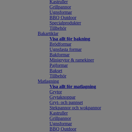
Kastruller
Grillpannor
Ugnsformar
BBQ Outdoor
Specialprodukter
Tillbehör
Bakartiklar
Visa allt för bakning
Brödformar
Ugnsfasta formar
Bakformar
Minigrytor & ramekiner
Pajformar
Bakset
Tillbehör
Matlagning
Visa allt för matlagning
Grytor
Grytaknoppar
Gryt- och pannset
Stekpannor och wokpannor
Kastruller
Grillpannor
Ugnsformar
BBQ Outdoor