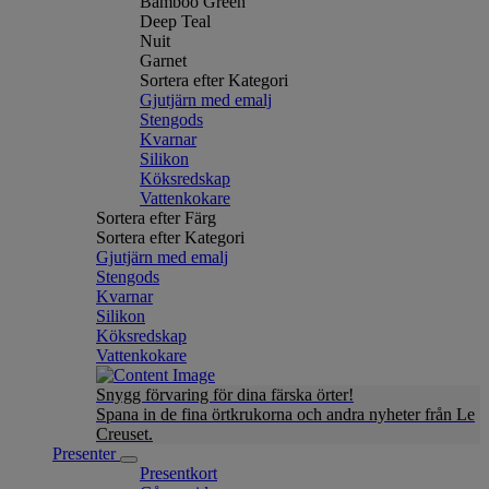
Bamboo Green
Deep Teal
Nuit
Garnet
Sortera efter Kategori
Gjutjärn med emalj
Stengods
Kvarnar
Silikon
Köksredskap
Vattenkokare
Sortera efter Färg
Sortera efter Kategori
Gjutjärn med emalj
Stengods
Kvarnar
Silikon
Köksredskap
Vattenkokare
Snygg förvaring för dina färska örter!
Spana in de fina örtkrukorna och andra nyheter från Le
Creuset.
Presenter
Presentkort