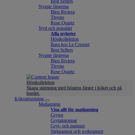
Best Sellers
Nyaste färgerna
Bleu Riviera
Thyme
Rose Quartz
Nytt och populärt
Alla nyheter
Höstkollektion
Bara hos Le Creuset
Best Sellers
Nyaste färgerna
Bleu Riviera
Thyme
Rose Quartz
Höstkollektion
Skapa stämning med höstens färger i köket och på
bordet.
Köksutrustning
Matlagning
Visa allt för matlagning
Grytor
Grytaknoppar
Gryt- och pannset
Stekpannor och wokpannor