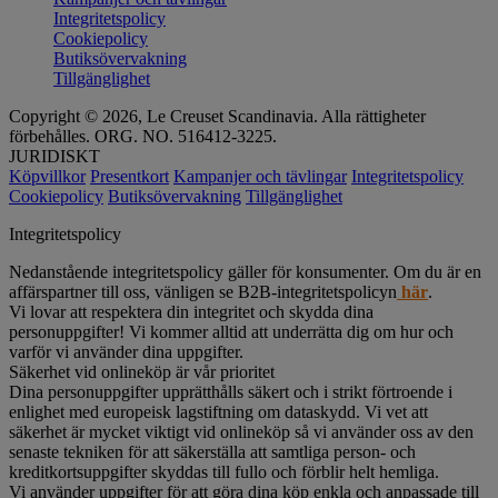
Integritetspolicy
Cookiepolicy
Butiksövervakning
Tillgänglighet
Copyright © 2026, Le Creuset Scandinavia. Alla rättigheter
förbehålles. ORG. NO. 516412-3225.
JURIDISKT
Köpvillkor
Presentkort
Kampanjer och tävlingar
Integritetspolicy
Cookiepolicy
Butiksövervakning
Tillgänglighet
Integritetspolicy
Nedanstående integritetspolicy gäller för konsumenter. Om du är en
affärspartner till oss, vänligen se B2B-integritetspolicyn
här
.
Vi lovar att respektera din integritet och skydda dina
personuppgifter! Vi kommer alltid att underrätta dig om hur och
varför vi använder dina uppgifter.
Säkerhet vid onlineköp är vår prioritet
Dina personuppgifter upprätthålls säkert och i strikt förtroende i
enlighet med europeisk lagstiftning om dataskydd. Vi vet att
säkerhet är mycket viktigt vid onlineköp så vi använder oss av den
senaste tekniken för att säkerställa att samtliga person- och
kreditkortsuppgifter skyddas till fullo och förblir helt hemliga.
Vi använder uppgifter för att göra dina köp enkla och anpassade till