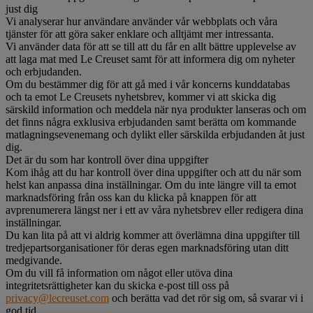
just dig
Vi analyserar hur användare använder vår webbplats och våra
tjänster för att göra saker enklare och alltjämt mer intressanta.
Vi använder data för att se till att du får en allt bättre upplevelse av
att laga mat med Le Creuset samt för att informera dig om nyheter
och erbjudanden.
Om du bestämmer dig för att gå med i vår koncerns kunddatabas
och ta emot Le Creusets nyhetsbrev, kommer vi att skicka dig
särskild information och meddela när nya produkter lanseras och om
det finns några exklusiva erbjudanden samt berätta om kommande
matlagningsevenemang och dylikt eller särskilda erbjudanden åt just
dig.
Det är du som har kontroll över dina uppgifter
Kom ihåg att du har kontroll över dina uppgifter och att du när som
helst kan anpassa dina inställningar. Om du inte längre vill ta emot
marknadsföring från oss kan du klicka på knappen för att
avprenumerera längst ner i ett av våra nyhetsbrev eller redigera dina
inställningar.
Du kan lita på att vi aldrig kommer att överlämna dina uppgifter till
tredjepartsorganisationer för deras egen marknadsföring utan ditt
medgivande.
Om du vill få information om något eller utöva dina
integritetsrättigheter kan du skicka e-post till oss på
privacy@lecreuset.com
och berätta vad det rör sig om, så svarar vi i
god tid.