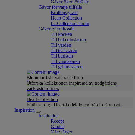
Gåvor över 2500 kr.
Gåvor för varje tillfälle
Bröllopsgåvor
Heart Collection
La Collection Jardin
Gåvor efter livsstil
Till kocken
Till bakentusiasten
Till värden
Till teälskaren
Till baristan
Till vinälskaren
Till grillmästaren
Blommor i sin vackraste form
Utforska kollektionen inspirerad av trädgårdens
vackraste former.
Heart Collection
Förälska dig i Heart-kollektionen från Le Creuset.
Inspiration
Inspiration
Recept
Guider
Våre färger