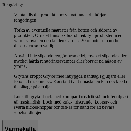
Rengöring:
Vänta tills din produkt har svalnat innan du börjar
rengöringen.
Torka av eventuella matrester från botten och sidorna av
produkten. Om det finns fastbränd mat, fyll produkten med
varmt såpvatten och låt den stå i 15–20 minuter innan du
diskar den som vanligt.
Använd inte slipande rengöringsmedel, mycket slipande eller
mycket hårda rengöringssvampar eller borstar på någon av
ytorna.
Grytans kropp: Grytor med inbyggda handtag i gjutjärn eller
fenol tål maskindisk. Konstant tvätt i maskinen kan dock leda
till slitage på emaljen.
Lock till gryta: Lock med knoppar i rostfritt stål och fenolplast
tål maskindisk. Lock med guld-, iriserande, koppar- och
svarta nickelknoppar bör diskas för hand för att bevara
ytbehandlingen.
Värmekälla