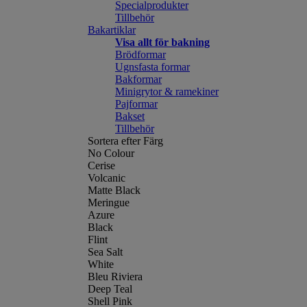
Specialprodukter
Tillbehör
Bakartiklar
Visa allt för bakning
Brödformar
Ugnsfasta formar
Bakformar
Minigrytor & ramekiner
Pajformar
Bakset
Tillbehör
Sortera efter Färg
No Colour
Cerise
Volcanic
Matte Black
Meringue
Azure
Black
Flint
Sea Salt
White
Bleu Riviera
Deep Teal
Shell Pink