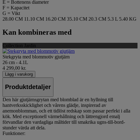
E = Bottenens diameter
F = Kapacitet
G = Vikt
28.00 CM
11.10 CM
16.20 CM
35.10 CM
20.3 CM
5.3 L
5.40 KG
Kan kombineras med
Collection Jardin
Stekgryta med blommotiv gjutjärn
26 cm - 4.1L
4 299,00 kr.
Lägg i varukorg
Produktdetaljer
Den här gjutjärnsgrytan med blomblad är en hyllning till
hantverksskicklighet och vårens glädje, inspirerad av
anemonblomman, och ett tidlöst redskap som passar perfekt i alla
kök. Med exceptionell värmehållning och lättrengjord emalj
förvandlar den vardagliga måltider till smakrika ugns-till-bord-
stunder värda att dela.
Funktioner: