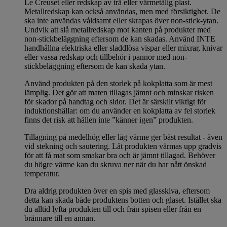
Le Creuset eller redskap av trä eller värmetålig plast.
Metallredskap kan också användas, men med försiktighet. De
ska inte användas våldsamt eller skrapas över non-stick-ytan.
Undvik att slå metallredskap mot kanten på produkter med
non-stickbeläggning eftersom de kan skadas. Använd INTE
handhållna elektriska eller sladdlösa vispar eller mixrar, knivar
eller vassa redskap och tillbehör i pannor med non-
stickbeläggning eftersom de kan skada ytan.
Använd produkten på den storlek på kokplatta som är mest
lämplig. Det gör att maten tillagas jämnt och minskar risken
för skador på handtag och sidor. Det är särskilt viktigt för
induktionshällar: om du använder en kokplatta av fel storlek
finns det risk att hällen inte ”känner igen” produkten.
Tillagning på medelhög eller låg värme ger bäst resultat - även
vid stekning och sautering. Låt produkten värmas upp gradvis
för att få mat som smakar bra och är jämnt tillagad. Behöver
du högre värme kan du skruva ner när du har nått önskad
temperatur.
Dra aldrig produkten över en spis med glasskiva, eftersom
detta kan skada både produktens botten och glaset. Istället ska
du alltid lyfta produkten till och från spisen eller från en
brännare till en annan.