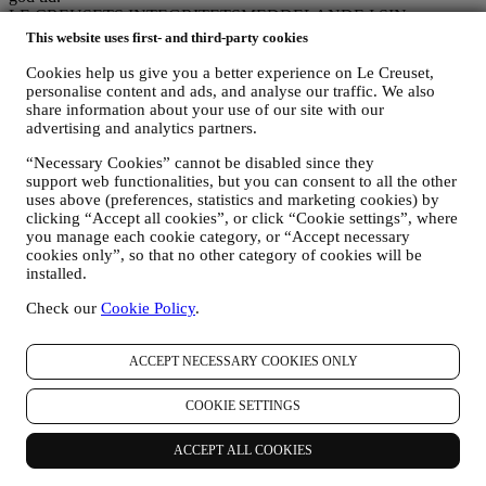
LE CREUSETS INTEGRITETSMEDDELANDE I SIN
HELHET
This website uses first- and third-party cookies
Le Creuset förbinder sig till att skydda dina personuppgifter och din
Cookies help us give you a better experience on Le Creuset,
integritet och i detta meddelande förklaras hur vi samlar in och
personalise content and ads, and analyse our traffic. We also
bearbetar dina personuppgifter i enlighet med gällande EU-
share information about your use of our site with our
lagstiftning om dataskydd (inklusive EU:s allmänna
advertising and analytics partners.
dataskyddsförordning 2016/679) samt lagarna om dataskydd som
gäller i ditt land, ditt territorium eller din vistelseort (sammantaget
“Necessary Cookies” cannot be disabled since they
”dataskyddslagarna”).
support web functionalities, but you can consent to all the other
1. När samlar vi in information om dig och vilken typ av information rör
uses above (preferences, statistics and marketing cookies) by
det sig om?
clicking “Accept all cookies”, or click “Cookie settings”, where
Med ”personuppgifter” menas all information som är kopplad till dig
you manage each cookie category, or “Accept necessary
och som gör det möjligt för oss att identifiera dig antingen direkt
cookies only”, so that no other category of cookies will be
eller i kombination med annan information.
installed.
Barn
: Vi söker inte erhålla information från barn. Du måste ha fyllt
18 år för att kunna använda vår webbplats och våra tjänster.
Check our
Cookie Policy
.
Det kan hända att vi samlar in uppgifter från dig när du använder vår
webbplats (”webbplatsen”), skapar ett Le Creuset-konto, köper en
ACCEPT NECESSARY COOKIES ONLY
produkt från Le Creuset via webbplatsen eller i våra Le Creuset-
butiker (Sganture Boutique och Outlet butik) eller prenumererar på
vårt nyhetsbrev. Beroende på vad du begärt eller samtyckt till kan
COOKIE SETTINGS
personuppgifter avse:
ACCEPT ALL COOKIES
förnamn, efternamn, e-postadress, födelsedatum och övriga
kontaktuppgifter (adress och telefonnummer), för att du ska