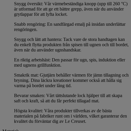
Snygg översikt: Vår värmebeständiga knopp (upp till 260 °C)
är utformad för att ge ett bättre grepp, även när du använder
grytlappar för att lyfta locket.
Snabb rengöring: En sandfärgad emalj på insidan underlättar
rengöringen.
Snygg och lätt att hantera: Tack vare de stora handtagen kan
du enkelt flytta produkten från spisen till ugnen och till bordet,
även när du använder ugnshandskar.
En riktig arbetshäst: Den passar för ugn, spis, induktion eller
med ugnens grillfunktion.
Smakrik mat: Gjutjärn behåller värmen för jämn tillagning och
bryning. Dina läckra kreationer kommer också att hålla sig
varma på bordet under lång tid.
Bevarar smaken: Vårt tättslutande lock hjälper till att skapa
saft och kraft, så att du får perfekt tillagad mat.
Högsta kvalitet: Våra produkter tillverkas av de bästa
materialen på fabriker runt om i världen, vilket garanterar den
kvalitet du förväntar dig av Le Creuset.