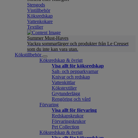
Stengods
Vintillbehör
Köksredskap
Vattenkokare
Textilier
Summer Must-Haves
Vackra sommarfärger och produkter från Le Creuset
som du inte kan vara utan.
Kökstillbehör
Köksredskap & övrigt
Visa allt för köksredskap
Salt- och pepparkvarnar
Knivar och redskap
Vattenkittlar
Kökstextilier
Grytunderlägg
Rengöring och vård
Förvaring
Visa allt för förvaring
Redskapskrukor
Förvaringskrukor
Pet Collection
Köksredskap & övrigt
Visa allt för köksredskap