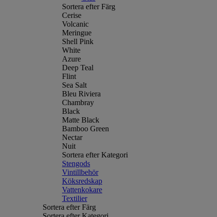
Sortera efter Färg
Cerise
Volcanic
Meringue
Shell Pink
White
Azure
Deep Teal
Flint
Sea Salt
Bleu Riviera
Chambray
Black
Matte Black
Bamboo Green
Nectar
Nuit
Sortera efter Kategori
Stengods
Vintillbehör
Köksredskap
Vattenkokare
Textilier
Sortera efter Färg
Sortera efter Kategori