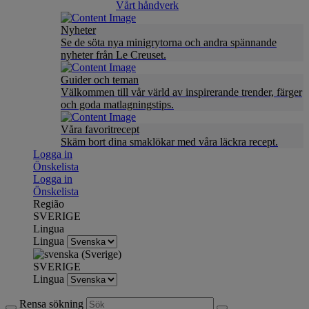
Vårt håndverk
Nyheter
Se de söta nya minigrytorna och andra spännande
nyheter från Le Creuset.
Guider och teman
Välkommen till vår värld av inspirerande trender, färger
och goda matlagningstips.
Våra favoritrecept
Skäm bort dina smaklökar med våra läckra recept.
Logga in
Önskelista
Logga in
Önskelista
Região
SVERIGE
Lingua
Lingua
SVERIGE
Lingua
Rensa sökning