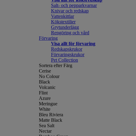
Salt- och pepparkvarnar
Knivar och redskap
Vattenkittlar
Kökstextilier
Grytunderlägg
Rengöring och vård
Förvaring
Visa allt för förvaring
Redskapskrukor
Förvaringskrukor
Pet Collection
Sortera efter Färg
Cerise
No Colour
Black
Volcanic
Flint
Azure
Meringue
White
Bleu Riviera
Matte Black
Sea Salt
Nectar