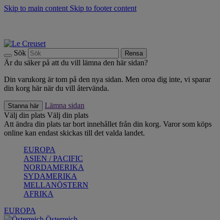
Skip to main content
Skip to footer content
Upptäck säsongens nyheter |
Shoppa nu
Anmäl dig till vårt nyhetsbrev och spara 10 % på ditt första köp.*
Fri frakt vid köp över 499 kr.
Sök
Rensa
Är du säker på att du vill lämna den här sidan?
Din varukorg är tom på den nya sidan. Men oroa dig inte, vi sparar
din korg här när du vill återvända.
Lämna sidan
Stanna här
Välj din plats
Välj din plats
Att ändra din plats tar bort innehållet från din korg. Varor som köps
online kan endast skickas till det valda landet.
EUROPA
ASIEN / PACIFIC
NORDAMERIKA
SYDAMERIKA
MELLANÖSTERN
AFRIKA
EUROPA
Österreich