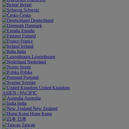
België
Schweiz
Česko
Deutschland
Danmark
España
Finland
France
Ireland
Italia
Luxembourg
Nederland
Norge
Polska
Portugal
Sverige
United Kingdom
ASIEN / PACIFIC
Australia
India
New Zealand
Hong Kong
日本
Taiwan