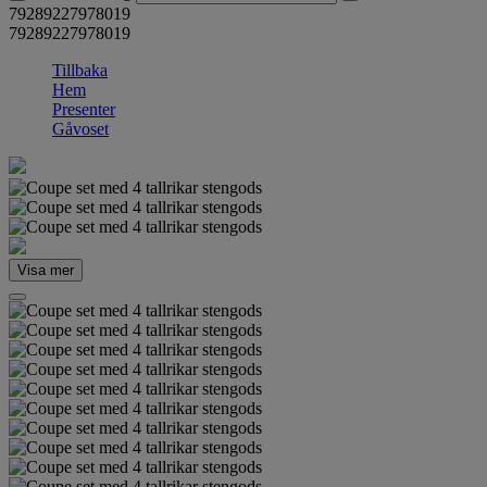
79289227978019
79289227978019
Tillbaka
Hem
Presenter
Gåvoset
Visa mer