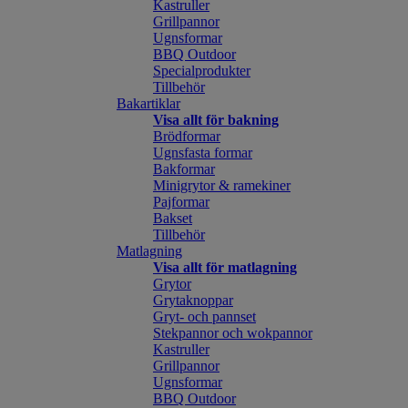
Kastruller
Grillpannor
Ugnsformar
BBQ Outdoor
Specialprodukter
Tillbehör
Bakartiklar
Visa allt för bakning
Brödformar
Ugnsfasta formar
Bakformar
Minigrytor & ramekiner
Pajformar
Bakset
Tillbehör
Matlagning
Visa allt för matlagning
Grytor
Grytaknoppar
Gryt- och pannset
Stekpannor och wokpannor
Kastruller
Grillpannor
Ugnsformar
BBQ Outdoor