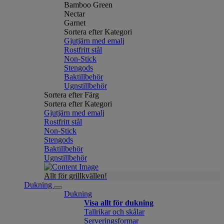
Bamboo Green
Nectar
Garnet
Sortera efter Kategori
Gjutjärn med emalj
Rostfritt stål
Non-Stick
Stengods
Baktillbehör
Ugnstillbehör
Sortera efter Färg
Sortera efter Kategori
Gjutjärn med emalj
Rostfritt stål
Non-Stick
Stengods
Baktillbehör
Ugnstillbehör
Allt för grillkvällen!
Dukning
Dukning
Visa allt för dukning
Tallrikar och skålar
Serveringsformar