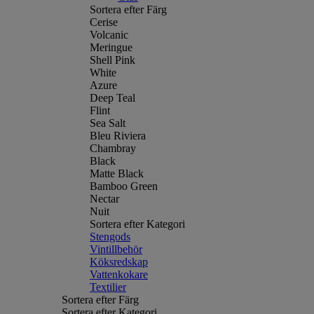
Sortera efter Färg
Cerise
Volcanic
Meringue
Shell Pink
White
Azure
Deep Teal
Flint
Sea Salt
Bleu Riviera
Chambray
Black
Matte Black
Bamboo Green
Nectar
Nuit
Sortera efter Kategori
Stengods
Vintillbehör
Köksredskap
Vattenkokare
Textilier
Sortera efter Färg
Sortera efter Kategori