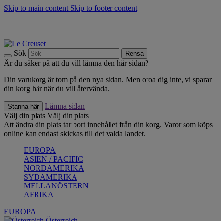
Skip to main content
Skip to footer content
Upptäck säsongens nyheter |
Shoppa nu
Anmäl dig till vårt nyhetsbrev och spara 10 % på ditt första köp.*
Fri frakt vid köp över 499 kr.
Sök
Rensa
Är du säker på att du vill lämna den här sidan?
Din varukorg är tom på den nya sidan. Men oroa dig inte, vi sparar
din korg här när du vill återvända.
Lämna sidan
Stanna här
Välj din plats
Välj din plats
Att ändra din plats tar bort innehållet från din korg. Varor som köps
online kan endast skickas till det valda landet.
EUROPA
ASIEN / PACIFIC
NORDAMERIKA
SYDAMERIKA
MELLANÖSTERN
AFRIKA
EUROPA
Österreich