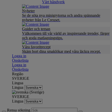
Vårt håndverk
Nyheter
Se de söta nya minigrytorna och andra spännande
nyheter från Le Creuset.
Guider och teman
Välkommen till vår värld av inspirerande trender, färger
och goda matlagningstips.
Våra favoritrecept
Skäm bort dina smaklökar med våra läckra recept.
Logga in
Önskelista
Logga in
Önskelista
Região
SVERIGE
Lingua
Lingua
SVERIGE
Lingua
Rensa sökning