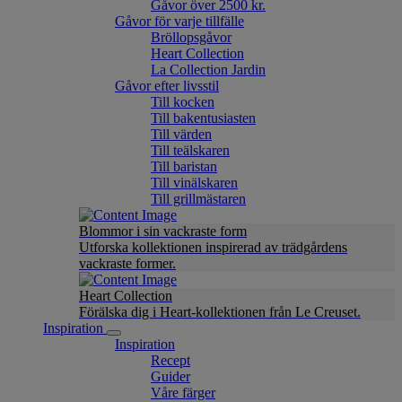
Gåvor över 2500 kr.
Gåvor för varje tillfälle
Bröllopsgåvor
Heart Collection
La Collection Jardin
Gåvor efter livsstil
Till kocken
Till bakentusiasten
Till värden
Till teälskaren
Till baristan
Till vinälskaren
Till grillmästaren
Blommor i sin vackraste form
Utforska kollektionen inspirerad av trädgårdens
vackraste former.
Heart Collection
Förälska dig i Heart-kollektionen från Le Creuset.
Inspiration
Inspiration
Recept
Guider
Våre färger