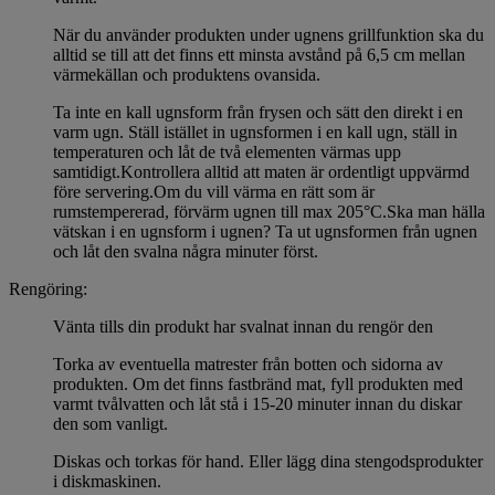
När du använder produkten under ugnens grillfunktion ska du
alltid se till att det finns ett minsta avstånd på 6,5 cm mellan
värmekällan och produktens ovansida.
Ta inte en kall ugnsform från frysen och sätt den direkt i en
varm ugn. Ställ istället in ugnsformen i en kall ugn, ställ in
temperaturen och låt de två elementen värmas upp
samtidigt.Kontrollera alltid att maten är ordentligt uppvärmd
före servering.Om du vill värma en rätt som är
rumstempererad, förvärm ugnen till max 205°C.Ska man hälla
vätskan i en ugnsform i ugnen? Ta ut ugnsformen från ugnen
och låt den svalna några minuter först.
Rengöring:
Vänta tills din produkt har svalnat innan du rengör den
Torka av eventuella matrester från botten och sidorna av
produkten. Om det finns fastbränd mat, fyll produkten med
varmt tvålvatten och låt stå i 15-20 minuter innan du diskar
den som vanligt.
Diskas och torkas för hand. Eller lägg dina stengodsprodukter
i diskmaskinen.