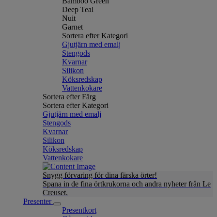
Bamboo Green
Deep Teal
Nuit
Garnet
Sortera efter Kategori
Gjutjärn med emalj
Stengods
Kvarnar
Silikon
Köksredskap
Vattenkokare
Sortera efter Färg
Sortera efter Kategori
Gjutjärn med emalj
Stengods
Kvarnar
Silikon
Köksredskap
Vattenkokare
Snygg förvaring för dina färska örter!
Spana in de fina örtkrukorna och andra nyheter från Le
Creuset.
Presenter
Presentkort