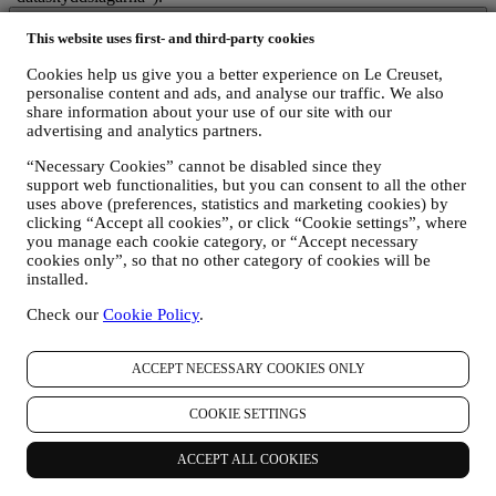
1. När samlar vi in information om dig och vilken typ av information rör
det sig om?
This website uses first- and third-party cookies
Med ”personuppgifter” menas all information som är kopplad till dig
Cookies help us give you a better experience on Le Creuset,
och som gör det möjligt för oss att identifiera dig antingen direkt
personalise content and ads, and analyse our traffic. We also
eller i kombination med annan information.
share information about your use of our site with our
Barn
: Vi söker inte erhålla information från barn. Du måste ha fyllt
advertising and analytics partners.
18 år för att kunna använda vår webbplats och våra tjänster.
Det kan hända att vi samlar in uppgifter från dig när du använder vår
“Necessary Cookies” cannot be disabled since they
webbplats (”webbplatsen”), skapar ett Le Creuset-konto, köper en
support web functionalities, but you can consent to all the other
produkt från Le Creuset via webbplatsen eller i våra Le Creuset-
uses above (preferences, statistics and marketing cookies) by
butiker (Sganture Boutique och Outlet butik) eller prenumererar på
clicking “Accept all cookies”, or click “Cookie settings”, where
vårt nyhetsbrev. Beroende på vad du begärt eller samtyckt till kan
you manage each cookie category, or “Accept necessary
personuppgifter avse:
cookies only”, so that no other category of cookies will be
installed.
förnamn, efternamn, e-postadress, födelsedatum och övriga
kontaktuppgifter (adress och telefonnummer), för att du ska
Check our
Cookie Policy
.
kunna skapa ett Le Creuset-konto eller göra köp som
gästanvändare eller prenumerera på vårt nyhetsbrev via
ACCEPT NECESSARY COOKIES ONLY
webbplatsen eller i butik;
uppgifter om dina köp som exempelvis datum och klockslag
för köpet, leveransinformation, produkt- och
COOKIE SETTINGS
betalningsuppgifter, för att hantera dina beställningar;
data om din surfhistorik (t.ex. onlineidentifikatorer - såsom IP-
ACCEPT ALL COOKIES
adress, webbläsarversion, operativsystem, besökslängd samt
huruvida du är en återkommande besökare och vilket