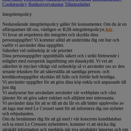
Cookiepolicy
Butiksövervakning
Tillgänglighet
Integritetspolicy
Nedanstående integritetspolicy gäller för konsumenter. Om du är en
affärspartner till oss, vänligen se B2B-integritetspolicyn
här
.
Vi lovar att respektera din integritet och skydda dina
personuppgifter! Vi kommer alltid att underrätta dig om hur och
varför vi använder dina uppgifter.
Säkerhet vid onlineköp är vår prioritet
Dina personuppgifter upprätthålls säkert och i strikt förtroende i
enlighet med europeisk lagstiftning om dataskydd. Vi vet att
säkerhet är mycket viktigt vid onlineköp så vi använder oss av den
senaste tekniken för att säkerställa att samtliga person- och
kreditkortsuppgifter skyddas till fullo och förblir helt hemliga.
Vi använder uppgifter för att göra dina köp enkla och anpassade till
just dig
Vi analyserar hur användare använder vår webbplats och våra
tjänster för att göra saker enklare och alltjämt mer intressanta.
Vi använder data för att se till att du får en allt bättre upplevelse av
att laga mat med Le Creuset samt för att informera dig om nyheter
och erbjudanden.
Om du bestämmer dig för att gå med i vår koncerns kunddatabas
och ta emot Le Creusets nyhetsbrev, kommer vi att skicka dig
särskild information och meddela när nya produkter lanseras och om