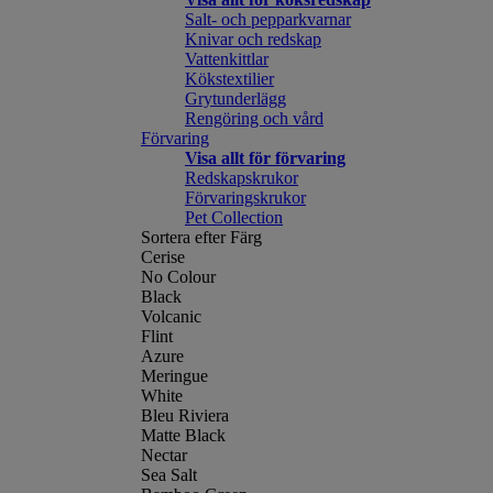
Salt- och pepparkvarnar
Knivar och redskap
Vattenkittlar
Kökstextilier
Grytunderlägg
Rengöring och vård
Förvaring
Visa allt för förvaring
Redskapskrukor
Förvaringskrukor
Pet Collection
Sortera efter Färg
Cerise
No Colour
Black
Volcanic
Flint
Azure
Meringue
White
Bleu Riviera
Matte Black
Nectar
Sea Salt