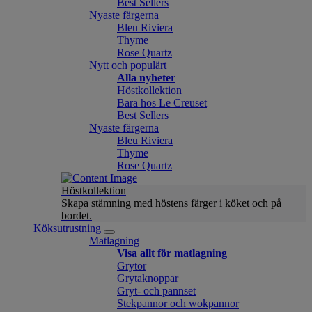
Best Sellers
Nyaste färgerna
Bleu Riviera
Thyme
Rose Quartz
Nytt och populärt
Alla nyheter
Höstkollektion
Bara hos Le Creuset
Best Sellers
Nyaste färgerna
Bleu Riviera
Thyme
Rose Quartz
Höstkollektion
Skapa stämning med höstens färger i köket och på
bordet.
Köksutrustning
Matlagning
Visa allt för matlagning
Grytor
Grytaknoppar
Gryt- och pannset
Stekpannor och wokpannor