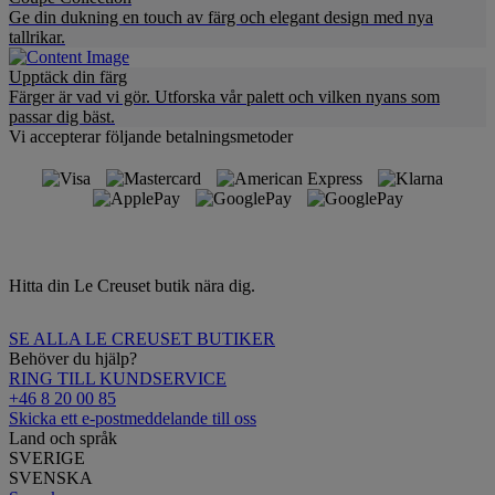
Ge din dukning en touch av färg och elegant design med nya
tallrikar.
Upptäck din färg
Färger är vad vi gör. Utforska vår palett och vilken nyans som
passar dig bäst.
Vi accepterar följande betalningsmetoder
Hitta din Le Creuset butik nära dig.
SE ALLA LE CREUSET BUTIKER
Behöver du hjälp?
RING TILL KUNDSERVICE
+46 8 20 00 85
Skicka ett e-postmeddelande till oss
Land och språk
SVERIGE
SVENSKA