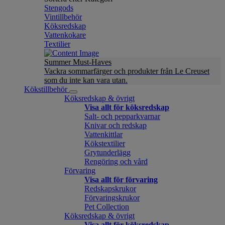
Stengods
Vintillbehör
Köksredskap
Vattenkokare
Textilier
Summer Must-Haves
Vackra sommarfärger och produkter från Le Creuset
som du inte kan vara utan.
Kökstillbehör
Köksredskap & övrigt
Visa allt för köksredskap
Salt- och pepparkvarnar
Knivar och redskap
Vattenkittlar
Kökstextilier
Grytunderlägg
Rengöring och vård
Förvaring
Visa allt för förvaring
Redskapskrukor
Förvaringskrukor
Pet Collection
Köksredskap & övrigt
Visa allt för köksredskap