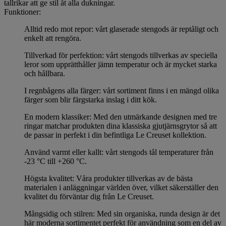
tallrikar att ge stil åt alla dukningar.
Funktioner:
Alltid redo mot repor: vårt glaserade stengods är reptåligt och
enkelt att rengöra.
Tillverkad för perfektion: vårt stengods tillverkas av speciella
leror som upprätthåller jämn temperatur och är mycket starka
och hållbara.
I regnbågens alla färger: vårt sortiment finns i en mängd olika
färger som blir färgstarka inslag i ditt kök.
En modern klassiker: Med den utmärkande designen med tre
ringar matchar produkten dina klassiska gjutjärnsgrytor så att
de passar in perfekt i din befintliga Le Creuset kollektion.
Använd varmt eller kallt: vårt stengods tål temperaturer från
-23 °C till +260 °C.
Högsta kvalitet: Våra produkter tillverkas av de bästa
materialen i anläggningar världen över, vilket säkerställer den
kvalitet du förväntar dig från Le Creuset.
Mångsidig och stilren: Med sin organiska, runda design är det
här moderna sortimentet perfekt för användning som en del av