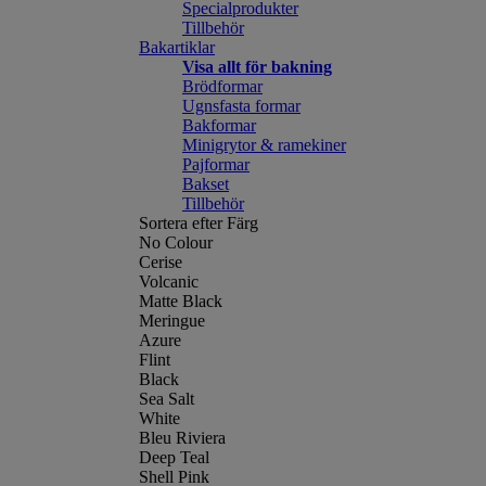
Specialprodukter
Tillbehör
Bakartiklar
Visa allt för bakning
Brödformar
Ugnsfasta formar
Bakformar
Minigrytor & ramekiner
Pajformar
Bakset
Tillbehör
Sortera efter Färg
No Colour
Cerise
Volcanic
Matte Black
Meringue
Azure
Flint
Black
Sea Salt
White
Bleu Riviera
Deep Teal
Shell Pink