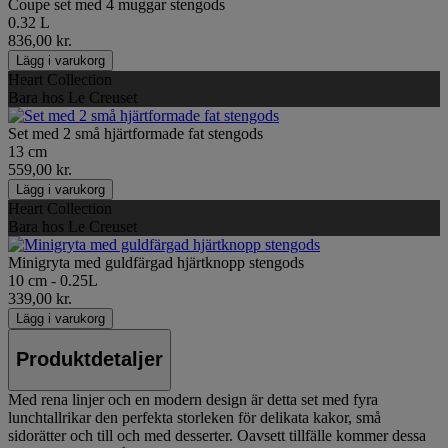
Coupe set med 4 muggar stengods
0.32 L
836,00 kr.
Lägg i varukorg
Heart Collection
Bara hos Le Creuset
Set med 2 små hjärtformade fat stengods
13 cm
559,00 kr.
Lägg i varukorg
Heart Collection
Bara hos Le Creuset
Minigryta med guldfärgad hjärtknopp stengods
10 cm - 0.25L
339,00 kr.
Lägg i varukorg
Produktdetaljer
Med rena linjer och en modern design är detta set med fyra
lunchtallrikar den perfekta storleken för delikata kakor, små
sidorätter och till och med desserter. Oavsett tillfälle kommer dessa