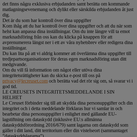
det finns några exklusiva erbjudanden samt berätta om kommande
matlagningsevenemang och dylikt eller särskilda erbjudanden åt just
dig.
Det är du som har kontroll över dina uppgifter
Kom ihåg att du har kontroll över dina uppgifter och att du när som
helst kan anpassa dina inställningar. Om du inte längre vill ta emot
marknadsföring från oss kan du klicka på knappen för att
avprenumerera längst ner i ett av våra nyhetsbrev eller redigera dina
inställningar.
Du kan lita på att vi aldrig kommer att överlämna dina uppgifter till
tredjepartsorganisationer för deras egen marknadsföring utan ditt
medgivande.
Om du vill få information om något eller utöva dina
integritetsrättigheter kan du skicka e-post till oss på
privacy@lecreuset.com
och berätta vad det rör sig om, så svarar vi i
god tid.
LE CREUSETS INTEGRITETSMEDDELANDE I SIN
HELHET
Le Creuset förbinder sig till att skydda dina personuppgifter och din
integritet och i detta meddelande förklaras hur vi samlar in och
bearbetar dina personuppgifter i enlighet med gällande EU-
lagstiftning om dataskydd (inklusive EU:s allmänna
dataskyddsförordning 2016/679) samt lagarna om dataskydd som
gäller i ditt land, ditt territorium eller din vistelseort (sammantaget
”dataskyddslagarna”).