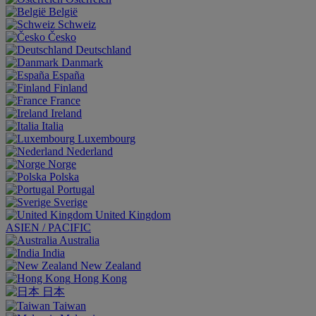
België
Schweiz
Česko
Deutschland
Danmark
España
Finland
France
Ireland
Italia
Luxembourg
Nederland
Norge
Polska
Portugal
Sverige
United Kingdom
ASIEN / PACIFIC
Australia
India
New Zealand
Hong Kong
日本
Taiwan